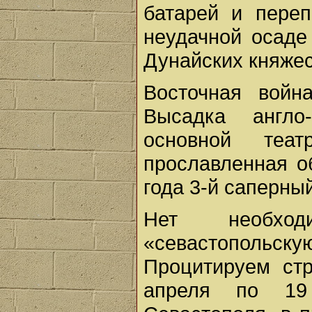
батарей и переп
неудачной осаде
Дунайских княжес
Восточная войн
Высадка англо
основной те
прославленная о
года 3-й саперны
Нет необход
«севастопольск
Процитируем стр
апреля по 19