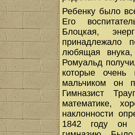
Ребенку было все
Его воспитате
Блоцкая, энер
принадлежало п
любящая внука,
Ромуальд получи
которые очень 
мальчиком он п
Гимназист Тра
математике, хо
наклонности опр
1842 году он 
гимназию. Было