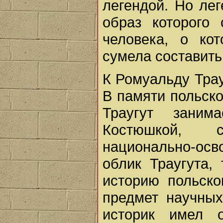
легендой. Но ле
образ которого
человека, о ко
сумела составить
К Ромуальду Трау
В памяти польско
Траугут зани
Костюшкой, 
национально-осв
облик Траугута,
историю польско
предмет научных
историк имел о