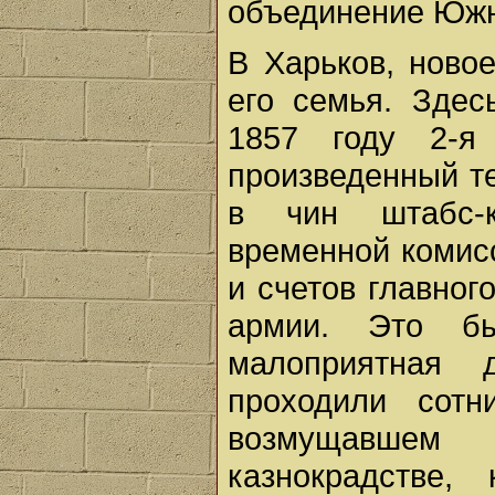
объединение Южн
В Харьков, ново
его семья. Здес
1857 году 2-я 
произведенный т
в чин штабс-к
временной комис
и счетов главног
армии. Это б
малоприятная 
проходили сотн
возмущавшем
казнокрадстве,