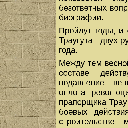
безответных вопр
биографии.
Пройдут годы, и
Траугута - двух 
года.
Между тем весной
составе дейс
подавление вен
оплота революц
прапорщика Трауг
боевых действи
строительстве 