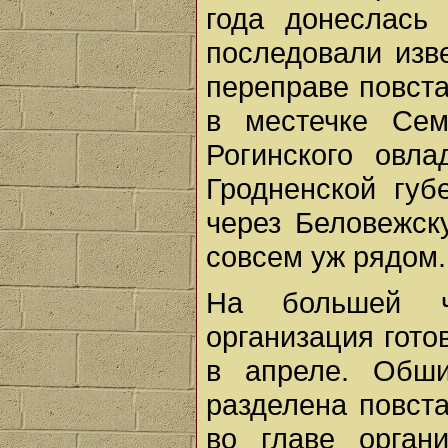
года донеслась 
последовали изв
переправе повста
в местечке Се
Рогинского овл
Гродненской губ
через Беловежск
совсем уж рядом.
На большей ча
организация гот
в апреле. Обши
разделена повста
во главе орган