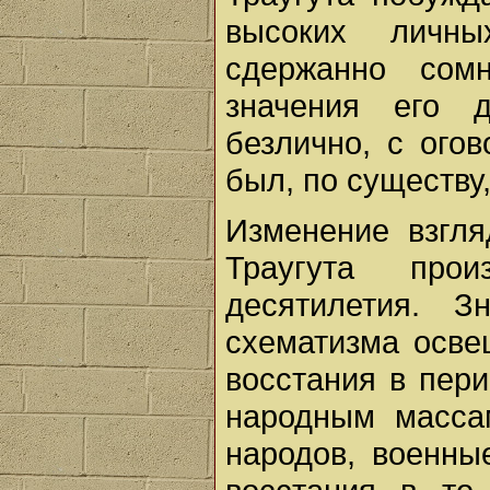
высоких личны
сдержанно сомн
значения его 
безлично, с огов
был, по существу,
Изменение взгля
Траугута про
десятилетия. З
схематизма осв
восстания в пери
народным масса
народов, военны