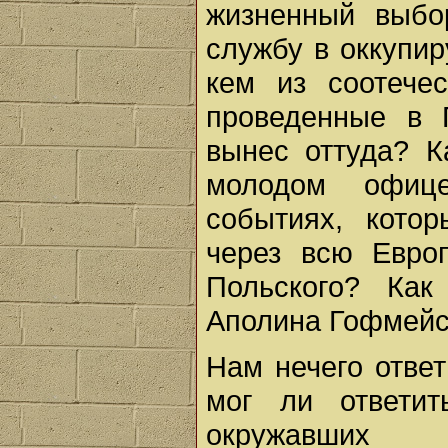
жизненный выбо
службу в оккупи
кем из соотече
проведенные в 
вынес оттуда? К
молодом офиц
событиях, кото
через всю Евро
Польского? Как
Аполина Гофмейс
Нам нечего ответ
мог ли ответи
окружавших 