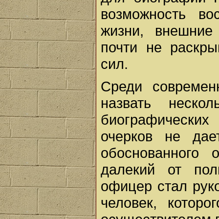
возможность во
жизни, внешние
почти не раскр
сил.
Среди современ
назвать неско
биографических
очерков не дае
обоснованного 
далекий от пол
офицер стал руко
человек, которо