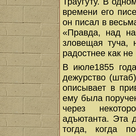
Траугуту. В одно
времени его пис
он писал в весьм
«Правда, над н
зловещая туча, 
радостнее как не
В июле1855 года
дежурство (штаб
описывает в при
ему была поручен
через некото
адъютанта. Эта 
тогда, когда п