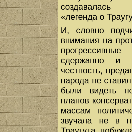
создавалась р
«легенда о Траугу
И, словно подч
внимания на про
прогрессивные 
сдержанно и н
честность, преда
народа не ставил
были видеть не
планов консерва
массам политич
звучала не в п
Траугута побужд