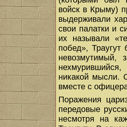
войск в Крыму) 
выдерживали хар
свои палатки и с
их называли «т
побед», Траугут 
невозмутимый, 
нехмурившийся,
никакой мысли. 
вместе с офицера
Поражения цариз
передовые русск
несмотря на ка