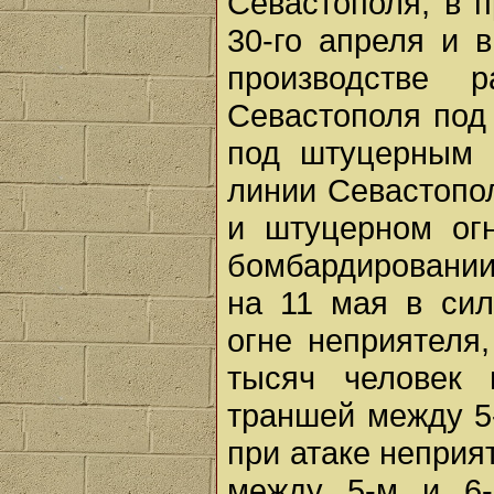
Севастополя, в 
30-го апреля и 
производстве 
Севастополя под
под штуцерным 
линии Севастопо
и штуцерном ог
бомбардировании 
на 11 мая в си
огне неприятеля
тысяч человек 
траншей между 5-
при атаке неприя
между 5-м и 6