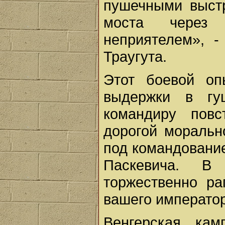
пушечными выст
моста через 
неприятелем», -
Траугута.
Этот боевой оп
выдержки в гу
командиру повс
дорогой моральн
под командован
Паскевича. В
торжественно ра
вашего император
Венгерская ка