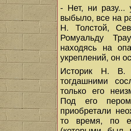
- Нет, ни разу..
выбыло, все на ра
Н. Толстой, Сев
Ромуальду Трау
находясь на опа
укреплений, он о
Историк Н. В.
тогдашними сос
только его неиз
Под его пером
приобретали нео
то время, по е
(которыми был