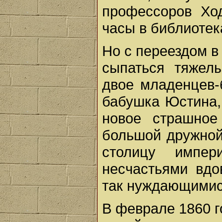
профессоров Хо
часы в библиотек
Но с переездом в
сыпаться тяжел
двое младенцев-
бабушка Юстина,
новое страшное
большой дружной
столицу импер
несчастьями вдо
так нуждающимися
В феврале 1860 г