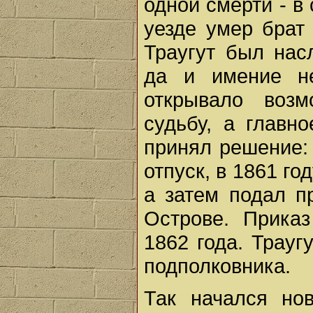
одной смерти - в
уезде умер брат
Траугут был нас
да и имение н
открывало возм
судьбу, а главно
принял решение: 
отпуск, в 1861 го
а затем подал п
Острове. Прика
1862 года. Трауг
подполковника.
Так начался но