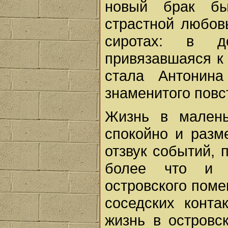
новый брак бы
страстной любов
сиротах: в 
привязавшаяся к
стала Антонина
знаменитого повс
Жизнь в малень
спокойно и разм
отзвук событий,
более что и н
островского пом
соседских конт
жизнь в островс