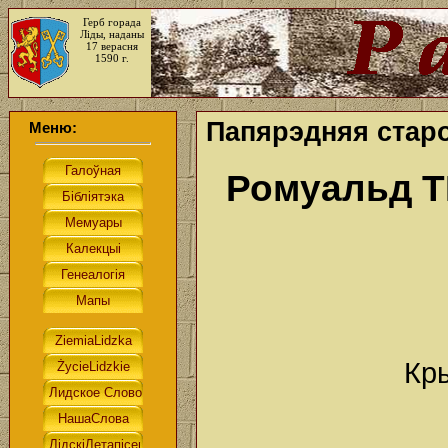
Герб горада
Ліды, наданы
17 верасня
1590 г.
Папярэдняя старо
Меню:
Ромуальд 
Кр