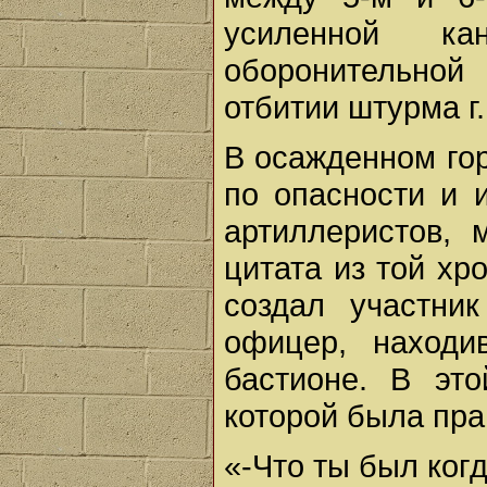
усиленной к
оборонительно
отбитии штурма г
В осажденном гор
по опасности и 
артиллеристов, 
цитата из той хр
создал участни
офицер, находи
бастионе. В это
которой была пра
«-Что ты был когд