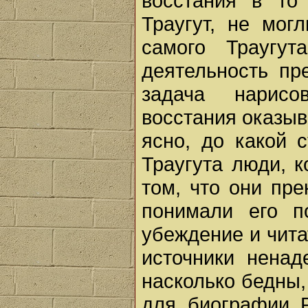
восстания в то
Траугут, не мог
самого Траугут
деятельность пр
задача нарисо
восстания оказыв
ясно, до какой 
Траугута люди, 
том, что они пре
понимали его п
убеждение и чита
источники нена
насколько бедны,
для биографии 