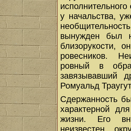
исполнительного
у начальства, уж
необщительност
вынужден был н
близорукости, о
ровесников. Не
ровный в обр
завязывавший д
Ромуальд Траугут
Сдержанность бы
характерной для
жизни. Его вн
неизвестен ок