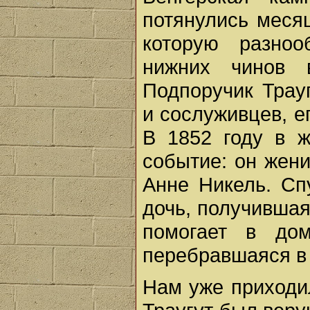
потянулись меся
которую разно
нижних чинов 
Подпоручик Трау
и сослуживцев, е
В 1852 году в ж
событие: он жен
Анне Никель. Сп
дочь, получившая
помогает в до
перебравшаяся в
Нам уже приходи