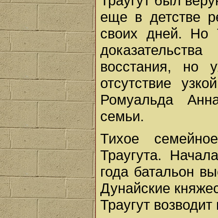
Траугут был вер
еще в детстве р
своих дней. Но 
доказательств
восстания, но 
отсутствие узко
Ромуальда Анна
семьи.
Тихое семейно
Траугута. Начал
года батальон вы
Дунайские княжес
Траугут возводит