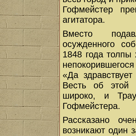
Гофмейстер пре
агитатора.
Вместо подав
осужденного со
1848 года толпы
непокорившегося
«Да здравствует
Весть об этой 
широко, и Тра
Гофмейстера.
Рассказано оч
возникают один 