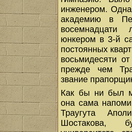
инженером. Одна
академию в Пет
восемнадцати 
юнкером в 3-й с
постоянных кварт
восьмидесяти от
прежде чем Тра
звание прапорщик
Как бы ни был м
она сама напоми
Траугута Апол
Шостакова, б