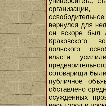
университета, с
организации
освободительно
вернулся для нел
он вскоре был 
Краковского в
польского осво
власти усили
предварительно
сотоварищи были 
публичное объя
обставлено сред
осужденных про
весь город и при