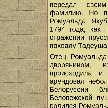
передал свои
фамилию. Но п
Ромуальда. Якуб
1794 года; как 
отражении прусс
похвалу Тадеуша
Отец Ромуальда
дворянином, 
происходила и
арендовал небо
Белоруссии б
Беловежской пущ
родился Ромуальд