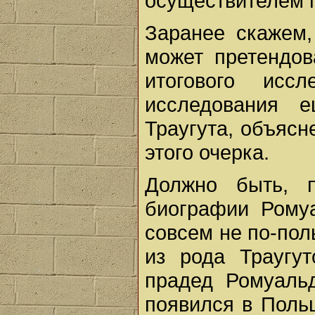
осуществителем 
Заранее скажем,
может претендов
итогового исс
исследования 
Траугута, объясн
этого очерка.
Должно быть, п
биографии Ромуа
совсем не по-пол
из рода Траугут
прадед Ромуаль
появился в Польш