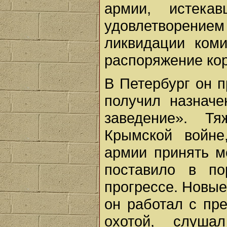
армии, истека
удовлетворени
ликвидации ком
распоряжение ко
В Петербург он п
получил назначе
заведение». Т
Крымской войне
армии принять м
поставило в по
прогрессе. Новые
он работал с пр
охотой, слуш