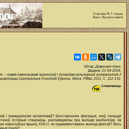
Старонка № 1 горада
Ліды і Лідскага павета
Аўтар:
Дзярновіч Алег
,
Дадана:
21-04-2026
,
ст. – паміж інвектывамі храністаў і досведам культурнай антрапалогіі //
 і цывілізацыі Цэнтральна-Усходняй Еўропы. Мінск: РІВШ, 2011. С. 112-132
.
Спампаваць
аў і грамадзянскіх катаклізмаў? Бесстаронняя фіксацыя, гнеў, пачуццё
чоў, гісторыкі ствараюць, распавядаючы пра выпадкі канібалізму. За
 наратыўных крыніц XVII ст. як задакументаваны выклад фактаў? Вось
чныя рэаліі?