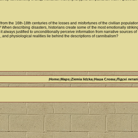
from the 16th-18th centuries of the losses and misfortunes of the civilian populati
 When describing disasters, historians create some of the most emotionally striki
 it always justified to unconditionally perceive information from narrative sources 
, and physiological realities lie behind the descriptions of cannibalism?
Home
Maps
Ziemia lidzka
Наша Cлова
Лідскі летап
[
] [
] [
] [
] [