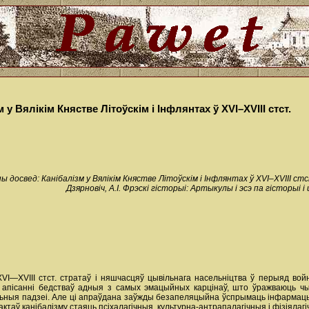
у Вялікім Княстве Літоўскім і Інфлянтах ў XVI–XVIII стст.
ы досвед: Канібалізм у Вялікім Княстве Літоўскім і Інфлянтах ў XVI–XVIII ст
Дзярновіч, А.І. Фрэскі гісторыі: Артыкулы і эсэ па гісторыі
VI—XVIІI стст. стратаў і няшчасцяў цывільнага насельніцтва ў перыяд войн
пісанні бедстваў адныя з самых эмацыйных карцінаў, што ўражваюць чыта
ьныя падзеі. Але ці апраўдана заўжды безапеляцыйна ўспрымаць інфармацыю
ктаў канібалізму стаяць псіхалагічныя, культурна-антрапалагічныя і фізіялагі