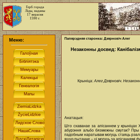
Герб горада
Ліды, наданы
17 верасня
1590 г.
Папярэдняя старонка: Дзярновіч Алег
Меню:
Незаконны досвед: Канібалізм 
Крыніца:
Алег Дзярновіч. Незаконн
Анатацыя:
Што схаванае за апісаннем у крыніцах X
абурэння альбо бязмежны смутак? Пры а
падобным наратывам могуць стаяць рэал
яшчэ пытанне – ці могуць за апісаннямі фа