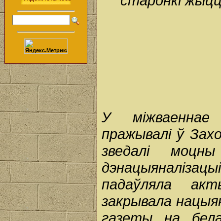
старонкі жыцця
У міжваеннае 
пражывалі ў Зах
зведалі моцны
дэнацыяналізацы
падаўляла акты
закрывала нацыян
газеты на бела