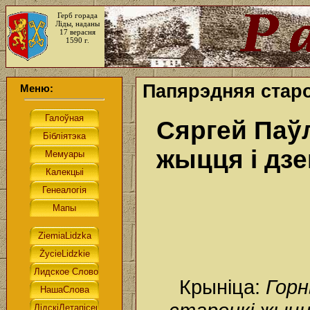
Герб горада
Ліды, наданы
17 верасня
1590 г.
Папярэдняя стар
Меню:
Сяргей Паўл
жыцця i дз
Крыніца:
Горн