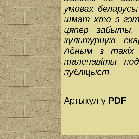
умовах беларусы
шмат хто з гэты
цяпер забыты, 
культурную ска
Адным з такіх
таленавіты пед
публіцыст.
Артыкул у
PDF