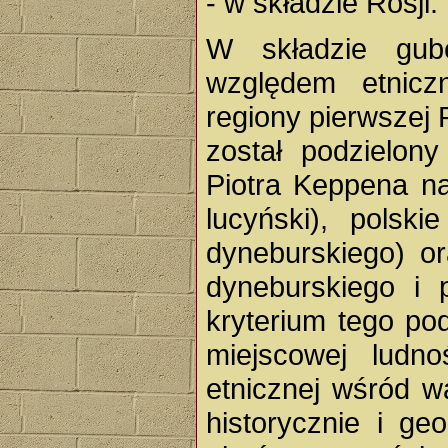
- w składzie Rosji.
W składzie gub
względem etnic
regiony pierwszej 
został podzielon
Piotra Keppena na 
lucyński), polski
dyneburskiego) or
dyneburskiego i 
kryterium tego pod
miejscowej ludno
etnicznej wśród w
historycznie i ge