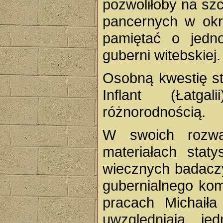
pozwoliłoby na sz
pancernych w okr
pamiętać o jedn
guberni witebskiej.
Osobną kwestię st
Inflant (Łatga
różnorodnością.
W swoich rozwa
materiałach stat
wiecznych badaczy
gubernialnego kom
pracach Michaiła 
uwzględniają je