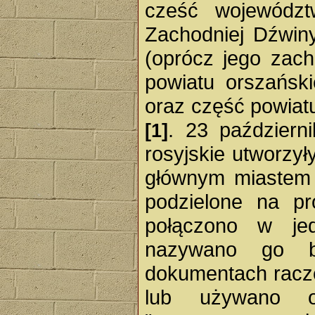
cześć województ
Zachodniej Dźwiny
(oprócz jego zach
powiatu orszańsk
oraz część powiat
. 23 październ
[1]
rosyjskie utworzył
głównym miastem 
podzielone na pr
połączono w jed
nazywano go bi
dokumentach racz
lub używano ok