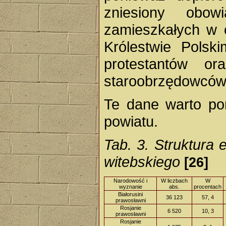
zniesiony obow
zamieszkałych w c
Królestwie Pols
protestantów or
staroobrzędowców
Te dane warto por
powiatu.
Tab. 3.
Struktura 
witebskiego
[26]
Narodowość i
W liczbach
W
wyznanie
abs.
procentach
Białorusini
36 123
57, 4
prawosławni
Rosjanie
6 520
10, 3
prawosławni
Rosjanie