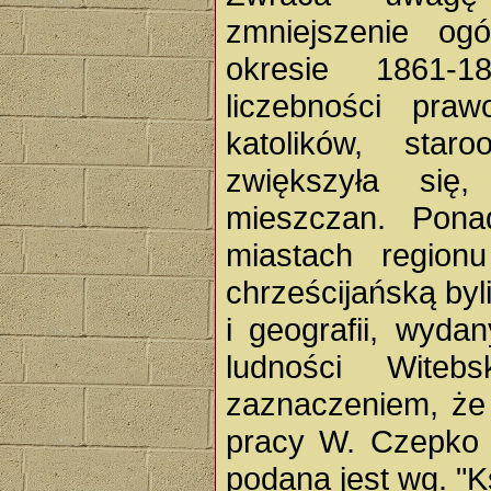
zmniejszenie og
okresie 1861-1
liczebności pra
katolików, sta
zwiększyła się,
mieszczan. Pona
miastach regionu
chrześcijańską byli
i geografii, wyda
ludności Wite
zaznaczeniem, że
pracy W. Czepko 
podana jest wg. "