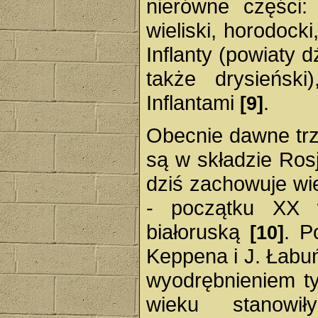
nierówne części: 
wieliski, horodocki,
Inflanty (powiaty d
także drysieński
Inflantami
.
[9]
Obecnie dawne trzy 
są w składzie Ros
dziś zachowuje wi
- początku XX 
białoruską
. P
[10]
Keppena i J. Łabu
wyodrębnieniem ty
wieku stanow