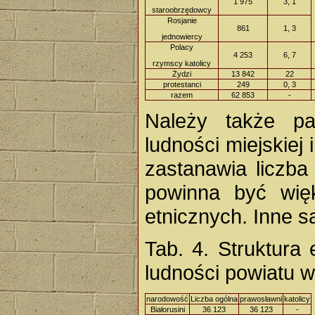
1 975
3, 1
staroobrzędowcy
Rosjanie
861
1, 3
jednowiercy
Polacy
4 253
6, 7
rzymscy katolicy
Żydzi
13 842
22
protestanci
249
0, 3
razem
62 853
-
Należy także pa
ludności miejskiej
zastanawia liczba 
powinna być wię
etnicznych. Inne s
Tab. 4. Struktura 
ludności powiatu 
narodowość
Liczba ogólna
prawosławni
katolicy
Białorusini
36 123
36 123
-