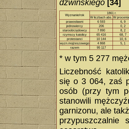
dźwińskiego
[34]
1861 r.
Wyznanie/rok
W liczbach abs.
W procent
prawosławni
6 593
6, 9
jednowiercy
206
0, 2
staroobrzędowcy
7 890
8, 2
rzymscy katolicy
65 416
68, 7
protestanci
10 144
10, 6
wyzn.mojżeszowego
4 868
5, 1
razem
95 117
* w tym 5 277 mę
Liczebność katol
się o 3 064, zaś 
osób (przy tym p
stanowili mężczyź
garnizonu, ale takż
przypuszczalnie 