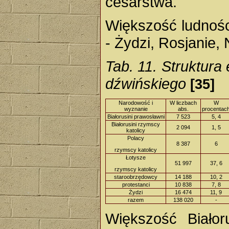
cesarstwa.
Większość ludności
- Żydzi, Rosjanie, 
Tab. 11. Struktura
dźwińskiego
[35]
Narodowość i
W liczbach
W
wyznanie
abs.
procentac
Białorusini prawosławni
7 523
5, 4
Białorusini rzymscy
2 094
1, 5
katolicy
Polacy
8 387
6
rzymscy katolicy
Łotysze
51 997
37, 6
rzymscy katolicy
staroobrzędowcy
14 188
10, 2
protestanci
10 838
7, 8
Żydzi
16 474
11, 9
razem
138 020
-
Większość Białor