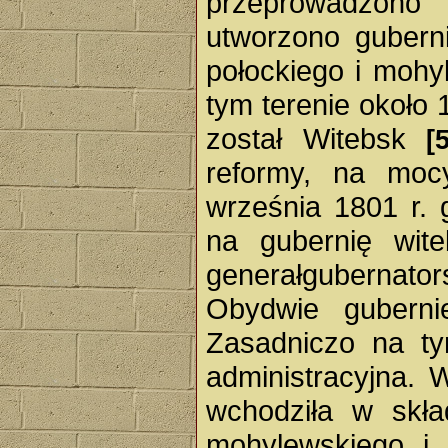
przeprowadzono
utworzono guberni
połockiego i mohy
tym terenie około 
został Witebsk
[5
reformy, na moc
września 1801 r. 
na gubernię wit
generałgubernators
Obydwie gubern
Zasadniczo na tym
administracyjna. 
wchodziła w skła
mohylewskiego i 