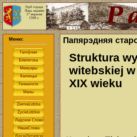
Герб горада
Ліды, наданы
17 верасня
1590 г.
Папярэдняя старо
Меню:
Struktura wy
witebskiej w
XIX wieku