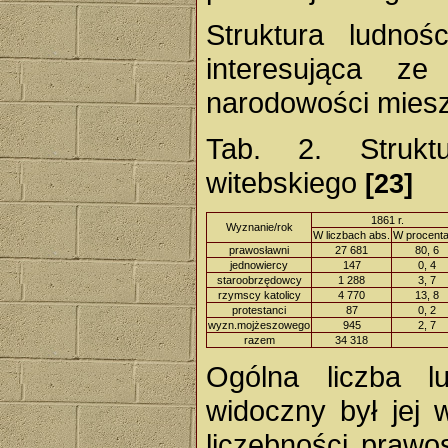
Struktura ludnoś
interesująca 
narodowości mieszk
Tab. 2. Strukt
witebskiego
[23]
1861 r.
Wyznanie/rok
W liczbach abs.
W procent
prawosławni
27 681
80, 6
jednowiercy
147
0, 4
staroobrzędowcy
1 288
3, 7
rzymscy katolicy
4 770
13, 8
protestanci
87
0, 2
wyzn.mojżeszowego
945
2, 7
razem
34 318
Ogólna liczba l
widoczny był jej 
liczebności prawo