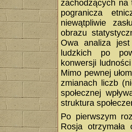
zachodzących na t
pogranicza etnic
niewątpliwie zas
obrazu statystyc
Owa analiza jest
ludzkich po po
konwersji ludności
Mimo pewnej ułomn
zmianach liczb (n
społecznej wpływ
struktura społecz
Po pierwszym roz
Rosja otrzymała 