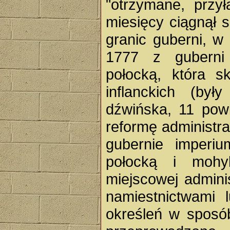
"otrzymane, przy
miesięcy ciągnął 
granic guberni, w
1777 z guberni 
połocką, która sk
inflanckich (był
dźwińska, 11 pow
reformę administr
gubernie imperi
połocką i mohy
miejscowej adminis
namiestnictwami 
określeń w sposó