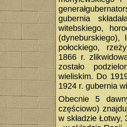
generałgubernat
gubernia składa
witebskiego, horo
(dyneburskiego), 
połockiego, rzeż
1866 r. zlikwidow
zostało podziel
wieliskim. Do 1919
1924 r. gubernia w
Obecnie 5 dawny
częściowo) znajduj
w składzie Łotwy, 