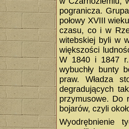
w Czarnoziemiu, 
pogranicza. Grupa 
połowy XVIII wiek
czasu, co i w Rze
witebskiej byli w 
większości ludnoś
W 1840 i 1847 r.
wybuchły bunty bo
praw. Władza st
degradujących tak
przymusowe. Do r
bojarów, czyli oko
Wyodrębnienie t