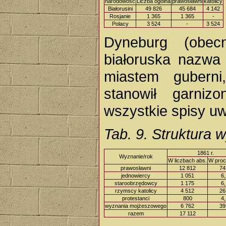
narodowość
Liczba ogólna
prawosławni
katolicy
Białorusini
49 826
45 684
4 142
Rosjanie
1 365
1 365
-
Polacy
3 524
-
3 524
Dyneburg (obec
białoruska nazwa
miastem guberni
stanowił garniz
wszystkie spisy uw
Tab. 9. Struktura
1861 r.
Wyznanie/rok
W liczbach abs.
W proc
prawosławni
12 812
74
jednowiercy
1 051
6,
staroobrzędowcy
1 175
6,
rzymscy katolicy
4 512
26
protestanci
800
4,
wyznania mojżeszowego
6 762
39
razem
17 112