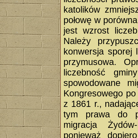
katolików zmniejs
połowę w porównan
jest wzrost licz
Należy przypusz
konwersja sporej 
przymusowa. Opr
liczebność gmin
spowodowane mig
Kongresowego po r
z 1861 r., nadają
tym prawa do p
migracja Żydów-
ponieważ dopier