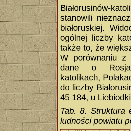
Białorusinów-kat
stanowili nieznac
białoruskiej. Wid
ogólnej liczby ka
także to, że więks
W porównaniu z 
dane o Rosjana
katolikach, Polaka
do liczby Białorus
45 184, u Liebiodki
Tab. 8. Struktura 
ludności powiatu p