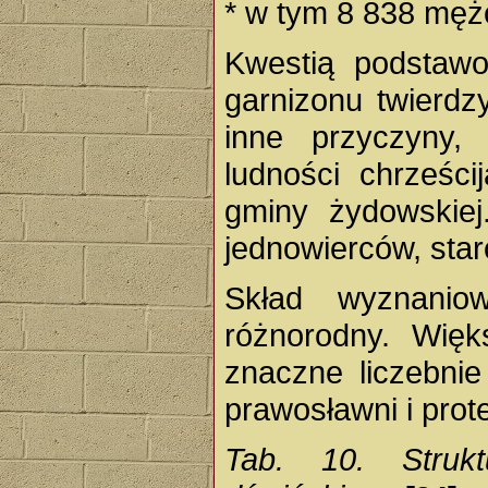
* w tym 8 838 mę
Kwestią podstawo
garnizonu twierdz
inne przyczyny,
ludności chrześcij
gminy żydowskiej
jednowierców, sta
Skład wyznanio
różnorodny. Więks
znaczne liczebnie
prawosławni i prote
Tab. 10. Struk