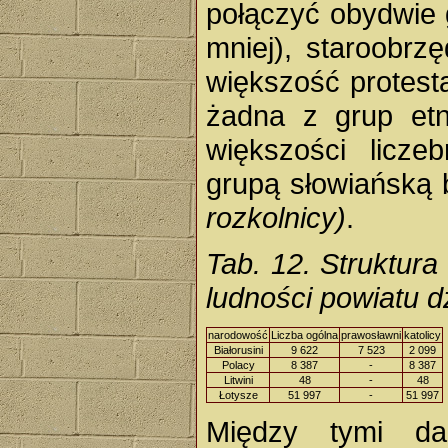
połączyć obydwie g
mniej), staroobrz
większość protest
żadna z grup etni
większości licze
grupą słowiańską b
rozkolnicy)
.
Tab. 12. Struktura
ludności powiatu 
narodowość
Liczba ogólna
prawosławni
katolicy
Białorusini
9 622
7 523
2 099
Polacy
8 387
-
8 387
Litwini
48
-
48
Łotysze
51 997
-
51 997
Między tymi da