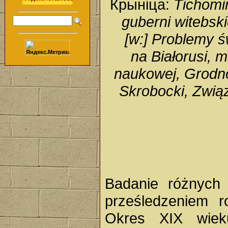
Крыніца:
Tichomir
guberni witebski
[w:] Problemy ś
na Białorusi, m
naukowej, Grodno
Skrobocki, Zwią
Badanie różnych 
prześledzeniem r
Okres XIX wiek