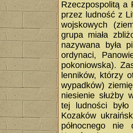
Rzeczpospolitą a
przez ludność z Li
wojskowych (ziem
grupa miała zbliż
nazywana była pi
ordynaci, Panowi
pokoniowska). Zas
lenników, którzy o
wypadków) ziemię
niesienie służby
tej ludności było
Kozaków ukraiński
północnego nie d