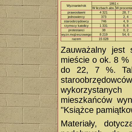
1861 r.
Wyznanie/rok
W liczbach abs.
W procent
prawosławni
4 321
28, 7
jednowiercy
373
2, 4
staroobrzędowcy
746
4, 9
rzymscy katolicy
1 331
8, 8
protestanci
38
0, 2
wyzn.mojżeszowego
8 219
54, 6
razem
15 028
Zauważalny jest 
mieście o ok. 8 % 
do 22, 7 %. Tak
staroobrzędowcó
wykorzystanych
mieszkańców wyno
"Książce pamiątko
Materiały, dotyc