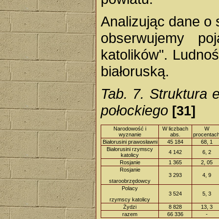
Analizując dane o 
obserwujemy poja
katolików". Ludnoś
białoruską.
Tab. 7. Struktura 
połockiego
[31]
Narodowość i
W liczbach
W
wyznanie
abs.
procentac
Białorusini prawosławni
45 184
68, 1
Białorusini rzymscy
4 142
6, 2
katolicy
Rosjanie
1 365
2, 05
Rosjanie
3 293
4, 9
staroobrzędowcy
Polacy
3 524
5, 3
rzymscy katolicy
Żydzi
8 828
13, 3
razem
66 336
-