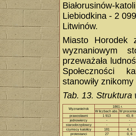
Białorusinów-kato
Liebiodkina - 2 099
Litwinów.
Miasto Horodek 
wyznaniowym st
przeważała ludnoś
Społeczności kat
stanowiły znikomy 
Tab. 13. Struktur
1861 r.
Wyznanie/rok
W liczbach abs.
W procent
prawosławni
1 913
43, 8
jednowiercy
-
-
staroobrzędowcy
-
-
rzymscy katolicy
181
4, 1
protestanci
27
0, 6