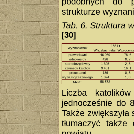
podobnych do p
strukturze wyznani
Tab. 6. Struktura 
[30]
1861 r.
Wyznanie/rok
W liczbach abs.
W procent
prawosławni
46 060
78, 6
jednowiercy
426
0, 7
staroobrzędowcy
1 395
2, 3
rzymscy katolicy
9 431
16, 1
protestanci
186
0, 3
wyzn.mojżeszowego
1 074
1, 8
razem
58 572
Liczba katolikó
jednocześnie do 
Także zwiększyła 
tłumaczyć także 
powiatu.