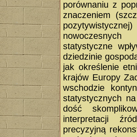
porównaniu z popr
znaczeniem (szcze
pozytywistycznej
nowoczesnych 
statystyczne wpł
dziedzinie gospodar
jak określenie et
krajów Europy Zac
wschodzie kontyn
statystycznych na
dość skomplik
interpretacji ź
precyzyjną rekons