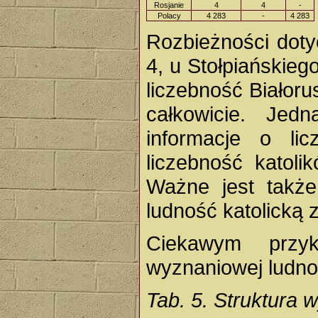
Rosjanie
4
4
-
Polacy
4 283
-
4 283
Rozbieżności doty
4, u Stołpiańskieg
liczebność Białor
całkowicie. Jed
informacje o lic
liczebność katol
Ważne jest także
ludność katolicką 
Ciekawym przyk
wyznaniowej ludnoś
Tab. 5. Struktura 