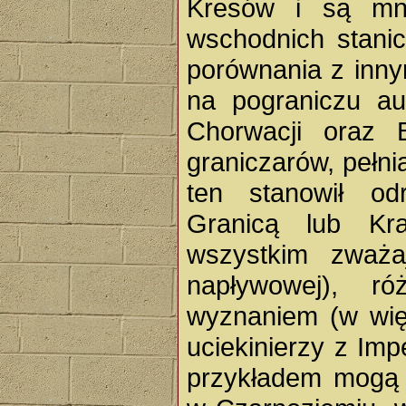
Kresów i są mni
wschodnich stani
porównania z inny
na pograniczu aus
Chorwacji oraz B
graniczarów, pełn
ten stanowił o
Granicą lub Kra
wszystkim zważa
napływowej), r
wyznaniem (w więk
uciekinierzy z I
przykładem mogą b