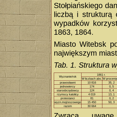
Stołpiańskiego da
liczbą i struktur
wypadków korzysta
1863, 1864.
Miasto Witebsk p
największym miast
Tab. 1. Struktura
1861 r.
Wyznanie/rok
W liczbach abs.
W procent
prawosławni
10 816
35, 2
jednowiercy
174
0, 5
staroobrzędowcy
124
0, 4
rzymscy katolicy
4 019
13, 1
protestanci
81
0, 2
wyzn.mojżeszowego
15 450
50, 3
razem
30 664
Zwraca uwagę