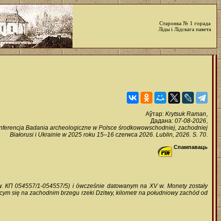
Старонка № 1 горада
Ліды і Лідскага павета
Аўтар:
Krytsuk Raman
,
Дадана:
07-08-2026
,
 Konferencja Badania archeologiczne w Polsce środkowowschodniej, zachodniej
Białorusi i Ukrainie w 2025 roku 15–16 czerwca 2026. Lublin, 2026. S. 70
.
Спампаваць
inw. КП 054557/1-054557/5) i ówcześnie datowanym na XV w. Monety zostały
jącym się na zachodnim brzegu rzeki Dzitwy, kilometr na południowy zachód od