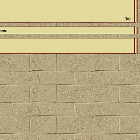
Top
ісец
]