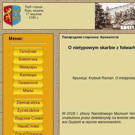
Герб горада
Ліды, наданы
17 верасня
1590 г.
Папярэдняя старонка: Археалогія
Меню:
O nietypowym skarbie z folwark
Крыніца:
Krytsuk Raman. O nietypowym
W 2018 r. zbiory Narodowego Muzeum Histor
znalezione przez detektorystę na terenie ok
wsi Gudzeli w rejonie werenowskim.