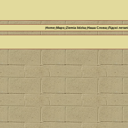
Home
Maps
Ziemia lidzka
Наша Cлова
Лідскі летап
[
] [
] [
] [
] [