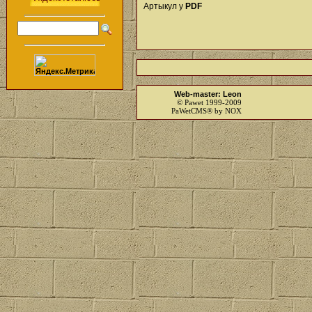
Артыкул у
PDF
Web-master: Leon
© Pawet 1999-2009
PaWetCMS® by NOX