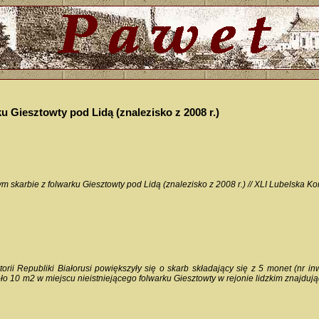
u Giesztowty pod Lidą (znalezisko z 2008 r.)
 skarbie z folwarku Giesztowty pod Lidą (znalezisko z 2008 r.) // XLI Lubelska
ii Republiki Białorusi powiększyły się o skarb składający się z 5 monet (nr 
oło 10 m2 w miejscu nieistniejącego folwarku Giesztowty w rejonie lidzkim znajdu