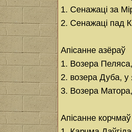
1. Сенажаці за М
2. Сенажаці пад К
Апісанне азёраў
1. Возера Пеляса,
2. возера Дуба, у
3. Возера Матора,
Апісанне корчмаў
1. Карчма Даўгідан