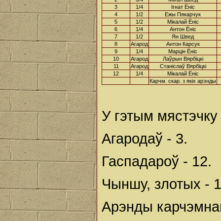
3
1/4
Ігнат Ёніс
4
1/2
Ежы Пякарчук
5
1/2
Мікалай Ёніс
6
1/4
Антон Ёніс
7
1/2
Ян Швед
8
Агарод
Антон Карсук
9
1/4
Марцін Ёніс
10
Агарод
Лаўрын Вярбіцкі
11
Агарод
Станіслаў Вярбіцкі
12
1/4
Мікалай Ёніс
Карчм. скар. з якіх арэнды
У гэтым мястэчку
Агародаў - 3.
Гаспадароў - 12.
Чыншу, злотых - 1
Арэнды карчэмнай