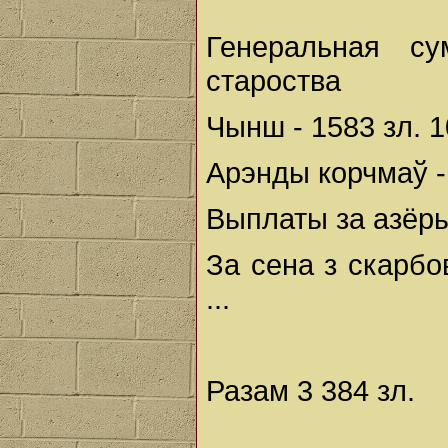
Генеральная су
староства
Чынш - 1583 зл. 1
Арэнды корчмаў - 
Выплаты за азёры 
За сена з скарбов
...
Разам 3 384 зл.