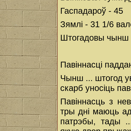
Гаспадароў - 45
Зямлі - 31 1/6 вал
Штогадовы чынш - 
Павіннасці падда
Чынш ... штогод у
скарб уносіць пав
Павіннасць з нев
тры дні маюць ад
патрэбы, тады .