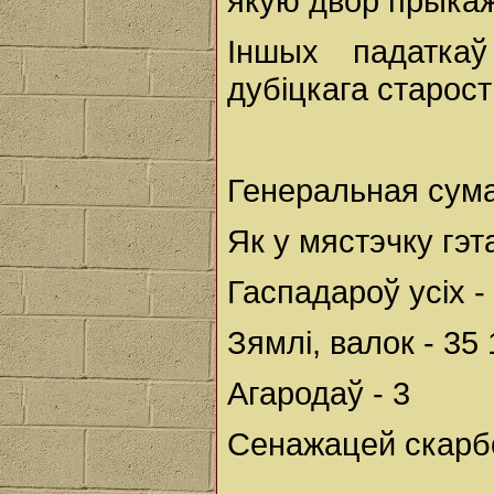
якую двор прыкаж
Іншых падатка
дубіцкага старос
Генеральная сума
Як у мястэчку гэта
Гаспадароў усіх -
Зямлі, валок - 35 
Агародаў - 3
Сенажацей скарбо