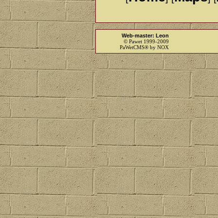
Web-master: Leon
© Pawet 1999-2009
PaWetCMS® by NOX