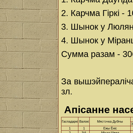
2. Карчма Гіркі - 1
3. Шынок у Люлянц
4. Шынок у Міранц
Сумма разам - 306
За вышэйпераліч
зл.
Апісанне нас
Гаспадаркі
Валокі
Мястэчка Дубічы
З
1
1
Ежы Ёніс
2
3/4
Міхал Швед