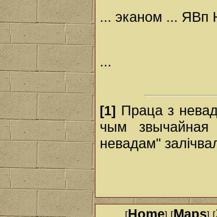
... эканом ... ЯВп
...
Праца з невад
[1]
чым звычайная 
невадам" залічвал
Home
Maps
[
] [
] [