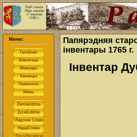
Герб горада
Ліды, наданы
17 верасня
1590 г.
Папярэдняя старо
Меню:
інвентары 1765 г.
Інвентар Ду