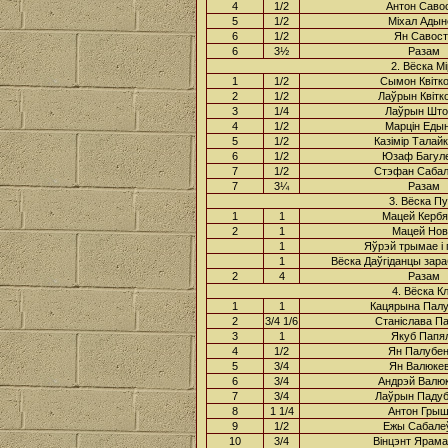
4
1/2
Антон Саво
5
1/2
Міхал Адын
6
1/2
Ян Савост
6
3½
Разам
2. Вёска М
1
1/2
Сымон Квітко
2
1/2
Лаўрын Квітко
3
1/4
Лаўрын Што
4
1/2
Марцін Еды
5
1/2
Казімір Талайк
6
1/2
Юзаф Багуле
7
1/2
Стэфан Сабал
7
3¼
Разам
3. Вёска П
1
1
Мацей Кербя
2
1
Мацей Нов
1
Яўрэй трымае і 
1
Вёска Даўгіданцы зараб
2
4
Разам
4. Вёска 
1
1
Кацярына Палу
2
3/4 1/6
Станіслава П
3
1
Якуб Папя
4
1/2
Ян Палубен
5
3/4
Ян Валюкев
6
3/4
Андрэй Валюк
7
3/4
Лаўрын Падуб
8
1 1/4
Антон Грыш
9
1/2
Ежы Сабалеў
10
3/4
Вінцэнт Ярама