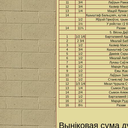
11
3/4
Лаўрын Рам
12
3/4
Казімір Мако
13
1/4
Мацей Ярмант
14
Кшыштаф Бальцэвіч, кутнік 
1/2
Яўрэй Гіркоўскі, трым
1½
У ройстах і ў 
14
11¾
Разам
5. Вёска Даў
1
1/2 1/6
Барталамей Ад
2
2 3/4
Мікалай Баб
3
1/2
Казімір Маж
4
3/4
Кшыштаф Скр
5
1/2
Дамінік Скр
6
1/2
Мікалай Амб
7
1/4
Лукаш Саўле
8
1/2
Марцін Рудз
9
1/2
Ежы Жак
10
1/2
Лаўрын Зая
11
1/2
Станіслаў За
12
1/3 1/4
Міхал Чурыла С
13
1/4
Сымон Рудз
14
2/4
Сымон Алюке
15
1/2
Барталамей
16
1/2
Марцін Рудз
16
8½
Разам
Выніковая сума д