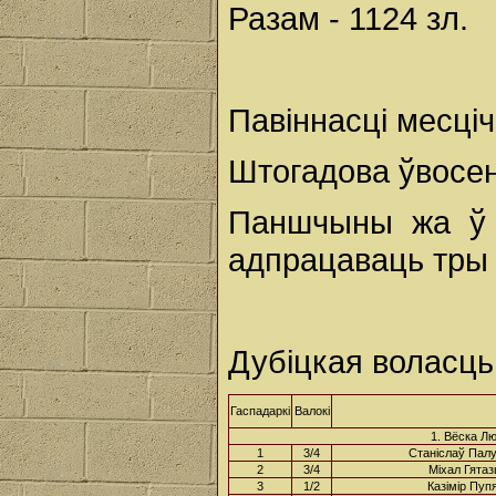
Разам - 1124 зл.
Павіннасці месці
Штогадова ўвосень
Паншчыны жа ў з
адпрацаваць тры 
Дубіцкая воласць
Гаспадаркі
Валокі
1. Вёска Л
1
3/4
Станіслаў Пал
2
3/4
Міхал Гята
3
1/2
Казімір Пуп