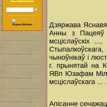
Дзяржава Яснавя
Анны з Пацеяў 
мсціслаўскіх ...
Стыпалкоўскага, 
чыноўнікаў і люс
г. прынятай на 
ЯВп Юзафам Міле
мсціслаўскага ... .
Апісанне сенажа