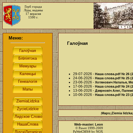
Герб горада
Ліды, наданы
17 верасня
1590 г.
Меню:
Галоўная
29-07-2026 -
Наша слова.pdf № 26 (2
24-06-2026 -
Наша слова.pdf № 25 (2
23-06-2026 -
Хотянович Наталья, М
17-06-2026 -
Наша слова.pdf № 24 (2
13-06-2026 -
Дзярновіч Алег, Палемі
10-06-2026 -
Наша слова.pdf № 23 (2
Maps
Ziemia lidzka
[
] [
]
Web-master: Leon
© Pawet 1999-2009
PaWetCMS® by NOX