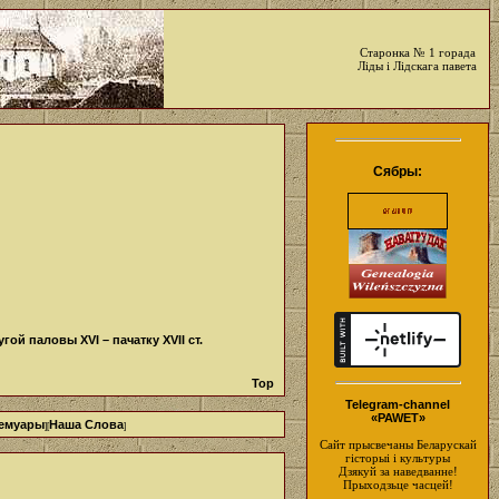
Старонка № 1 горада
Ліды і Лідскага павета
Сябры:
ой паловы XVI – пачатку XVII ст.
Top
Telegram-channel
«PAWET»
емуары
Наша Слова
][
]
Сайт прысвечаны Беларускай
гісторыі і культуры
Дзякуй за наведванне!
Прыходзьце часцей!