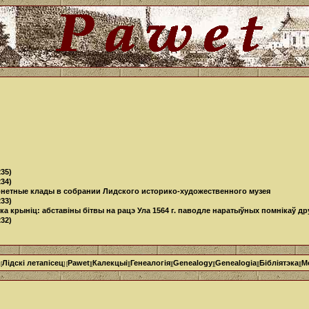
35)
34)
онетные клады в собрании Лидского историко-художественного музея
33)
ка крыніц: абставіны бітвы на рацэ Ула 1564 г. паводле наратыўных помнікаў друг
32)
Лідскі летапісец
Pawet
Калекцыі
Генеалогія
Genealogy
Genealogia
Бібліятэка
М
 [
] [
][
][
][
][
][
][