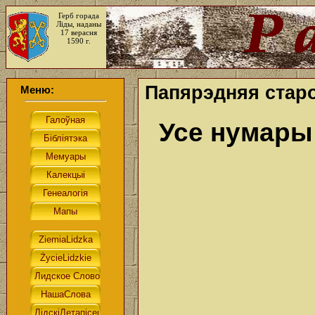
Герб горада
Ліды, наданы
17 верасня
1590 г.
Папярэдняя стар
Меню:
Усе нумар