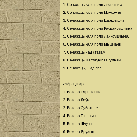
1. Сенажаць каля поля Дворышча.
2. Сенажаць каля поля Маўсёўня
3. Сенажаць каля поля Царковішча.
4. Сенажаць каля поля Касцяноўшчына.
5. Сенажаць каля поля Лайкоўшчына.
6. Сенажаць каля поля Мышчанкі
7. Сенажаць над ставам.
8. Сенажаць Пастаўнік за гумнамі
9. Сенажаць, ... ад лазні.
Азёры двара
1. Возера Бярштовіца.
2. Возера Доўгае.
3. Возера Суботняе.
4. Возера Глінішчы.
5. Возера Шчучы.
6. Возера Ярузын.