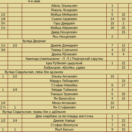
4-я лінія
Абель Эльяшэвіч
1
Янкель Лезаровіч
1
1/2
Мойша Мейеровіч
5
15
1/8
Сымон Ізраілевіч
14
10
3¾
Гірш Давідовіч
15
2
1½
Мойша Абрамовіч
16
25
Давід Нехцяловіч
15
Ясь Нехцяловіч
2
Вуліца Дворная
1½
1/2
Дамінік Дзямідовіч
7
12
3/4
Томаш Слатынскі
4
22
Даніла Яўхімовіч
4
4
Каменда (памяшканне -
Л. Л.
) Пяцігорскай харугвы
Іцка Рубіновіч цырульнік
1
22
Бабрыцкая, яўрэйка, удава
15
Вуліца Скідальская, левы бок ад рынку
1
1/2
Эльяш Антановіч
10
Мардух Лейзаровіч
15
Стэфан Нямейка
6
17
1
1/4
Хвёдар Табакала
4
Томаша Траяновіч
5
20
Ян Ванатоўскі
4
15
1/4
Міхал Антановіч
10
2 ¾
1
Ян Стэфановіч
14
Вуліца Скідальская, правы бок у даўжыню
Дом скарбовы за які плаціць мястэчка
1
1/2
1/4
Дамінік Навіцкі
7
22
Стэфан Венатускі
7
15
1
1
Якуб Басько
9
10