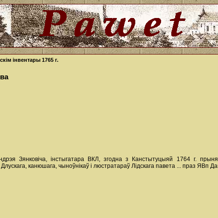
кім інвентары 1765 г.
тва
ндрэя Зянковіча, інстыгатара ВКЛ, згодна з Канстытуцыяй 1764 г. прын
Длускага, канюшага, чыноўнікаў і люстратараў Лідскага павета ... праз ЯВп Да