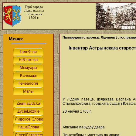
Герб горада
Ліды, наданы
17 верасня
1590 г.
Папярэдняя старонка: Лідчына ў люстратарс
Меню:
Інвентар Астрынскага старос
У Лідскім павеце, дзяржава Васпана А
Стыпалкоўскага, гродскага суддзі і Юзафа 
20 жніўня 1765 г.
Апісанне пабудоў двара
Прыехаўшы з мястэчка да двара: