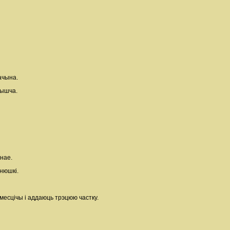
ачына.
рышча.
нае.
нюшкі.
месцічы і аддаюць трэцюю частку.