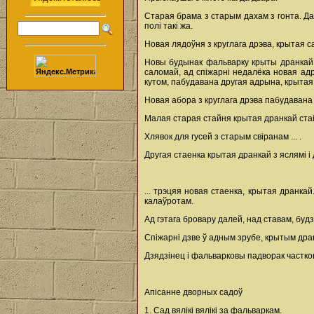
Старая брама з старым дахам з гонта. Дал
полі такі жа.
Новая лядоўня з круглага дрэва, крытая с
Новы будынак фальварку крыты дранкай, к
саломай, ад спіжарні недалёка новая адр
кутом, пабудавана другая адрына, крытая са
Новая абора з круглага дрэва пабудавана 
Малая старая стайня крытая дранкай стаі
Хлявок для гусей з старым свіранам ... .
Другая стаенка крытая дранкай з яслямі і 
... трэцяя новая стаенка, крытая дранкай
калаўротам.
Ад гэтага бровару далей, над ставам, будз
Спіжарні дзве ў адным зрубе, крытым дран
Дзядзінец і фальварковы падворак частков
Апісанне дворных садоў
1. Сад вялікі вялікі за фальваркам.