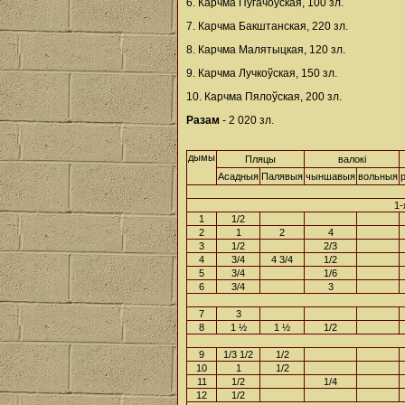
6. Карчма Пугачоўская, 100 зл.
7. Карчма Бакштанская, 220 зл.
8. Карчма Малятыцкая, 120 зл.
9. Карчма Лучкоўская, 150 зл.
10. Карчма Пялоўская, 200 зл.
Разам
- 2 020 зл.
дымы
Пляцы
валокі
Асадныя
Палявыя
чыншавыя
вольныя
1-
1
1/2
2
1
2
4
3
1/2
2/3
4
3/4
4 3/4
1/2
5
3/4
1/6
6
3/4
3
7
3
8
1 ½
1 ½
1/2
9
1/3 1/2
1/2
10
1
1/2
11
1/2
1/4
12
1/2