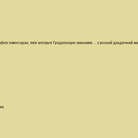
даўніх інвентарах, якія апісвалі Гродзенскую эканомію ... з рознай дзедзічнай 
ка.