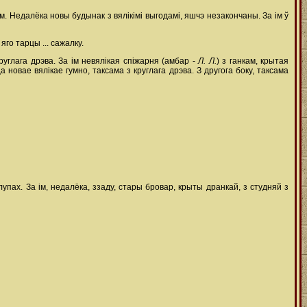
. Недалёка новы будынак з вялікімі выгодамі, яшчэ незакончаны. За ім ў
го тарцы ... сажалку.
углага дрэва. За ім невялікая спіжарня (амбар -
Л. Л.
) з ганкам, крытая
новае вялікае гумно, таксама з круглага дрэва. З другога боку, таксама
лупах. За ім, недалёка, ззаду, стары бровар, крыты дранкай, з студняй з