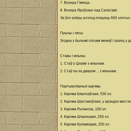
7. Возера Гімніца.
8. Возера Яроўскае пад Салатамі.
За ўсе азёры штогод плацяць 600 злотых.
Пушчы і лясы
Згодна з былымі спісамі межаў і граніц у 
Ставы і млыны
1. Стаў у Ціхаве з млынам.
2. Стаў па-за дваром ... з млынам.
Партыкулярныя карчмы
1. Карчма Бярозаўская, 530 зл.
2. Карчма Шастакоўская, у арэндзе мястэч
3. Карчма Рычанска, 100 зл.
4. Карчма Шчанецкая, 250 зл.
5. Карчма Кулавецкая, 250 зл.