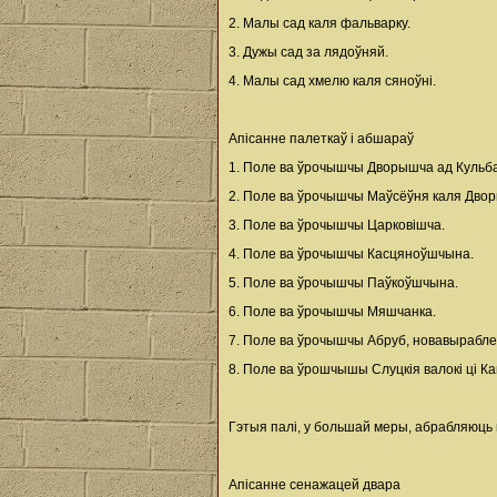
2. Малы сад каля фальварку.
3. Дужы сад за лядоўняй.
4. Малы сад хмелю каля сяноўні.
Апісанне палеткаў і абшараў
1. Поле ва ўрочышчы Дворышча ад Кульб
2. Поле ва ўрочышчы Маўсёўня каля Дво
3. Поле ва ўрочышчы Царковішча.
4. Поле ва ўрочышчы Касцяноўшчына.
5. Поле ва ўрочышчы Паўкоўшчына.
6. Поле ва ўрочышчы Мяшчанка.
7. Поле ва ўрочышчы Абруб, новавырабле
8. Поле ва ўрошчышы Слуцкія валокі ці Ка
Гэтыя палі, у большай меры, абрабляюць 
Апісанне сенажацей двара