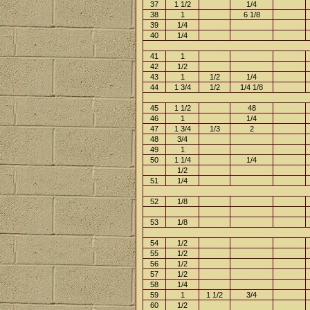
37
1 1/2
1/4
38
1
6 1/8
39
1/4
40
1/4
41
1
42
1/2
43
1
1/2
1/4
44
1 3/4
1/2
1/4 1/8
45
1 1/2
48
46
1
1/4
47
1 3/4
1/3
2
48
3/4
49
1
50
1 1/4
1/4
1/2
51
1/4
52
1/8
53
1/8
54
1/2
55
1/2
56
1/2
57
1/2
58
1/4
59
1
1 1/2
3/4
60
1/2