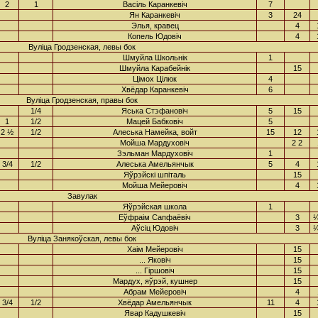
2
1
Васіль Каранкевіч
7
Ян Каранкевіч
3
24
Элья, кравец
4
Копель Юдовіч
4
Вуліца Гродзенская, левы бок
Шмуйла Школьнік
1
Шмуйла Карабейнік
15
Цімох Цілюк
4
Хвёдар Каранкевіч
6
Вуліца Гродзенская, правы бок
1/4
Яська Стэфановіч
5
15
1
1/2
Мацей Бабковіч
5
2 ½
1/2
Алеська Намейка, войт
15
12
Мойша Мардуховіч
2 2
Зэльман Мардуховіч
1
3/4
1/2
Алеська Амельянчык
5
4
Яўрэйскі шпіталь
15
Мойша Мейеровіч
4
Завулак
Яўрэйская школа
1
Еўфраім Сапфаёвіч
3
¼
Аўсіц Юдовіч
3
¼
Вуліца Занякоўская, левы бок
Хаім Мейеровіч
15
... Яковіч
15
... Гіршовіч
15
Мардух, яўрэй, кушнер
15
Абрам Мейеровіч
4
3/4
1/2
Хвёдар Амельянчык
11
4
Явар Кадушкевіч
15