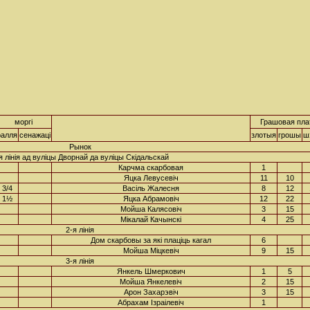
моргі
Грашовая пла
ралля
сенажаці
злотыя
грошы
ш
Рынок
я лінія ад вуліцы Дворнай да вуліцы Скідальскай
Карчма скарбовая
1
Яцка Левусевіч
11
10
3/4
Васіль Жалесня
8
12
1½
Яцка Абрамовіч
12
22
Мойша Калясовіч
3
15
Мікалай Качынскі
4
25
2-я лінія
Дом скарбовы за які плаціць кагал
6
Мойша Міцкевіч
9
15
3-я лінія
Янкель Шмеркович
1
5
Мойша Янкелевіч
2
15
Арон Захарэвіч
3
15
Абрахам Ізраілевіч
1