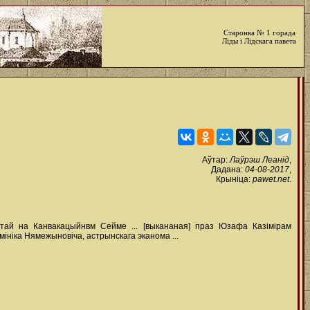
Старонка № 1 горада
Ліды і Лідскага павета
Аўтар:
Лаўрэш Леанід
,
Дадана:
04-08-2017
,
Крыніца:
pawet.net
.
ятай на Канвакацыйнвм Сейме ... [выкананая] праз Юзафа Казімірам
мініка Нямежыновіча, астрынскага эканома ...