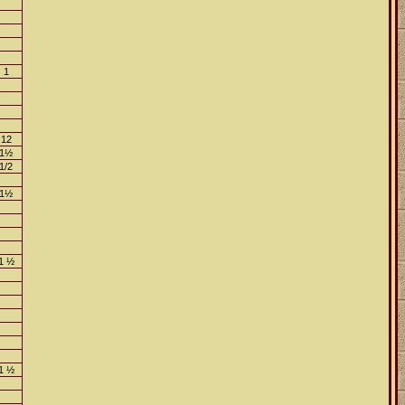
1
12
1½
1/2
1½
1 ½
1 ½