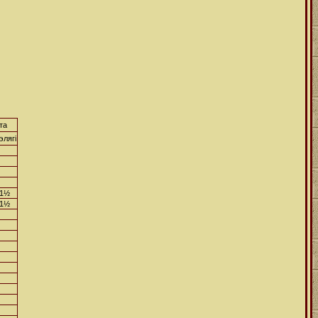
та
элягі
1½
1½