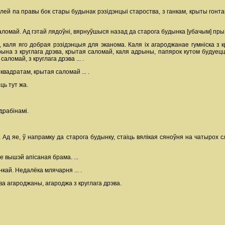
ей па правы бок стары будынак рэзідэнцыі староства, з ганкам, крыты гонтам
аломай. Ад гэтай лядоўні, вярнуўшыся назад да старога будынка [убачым] пры я
аля яго добрая рэзідэнцыя для эканома. Каля іх агароджанае гумніска з кр
ына з круглага дрэва, крытая саломай, каля адрыны, папярок кутом будуецца 
ломай, з круглага дрэва ... .
квадратам, крытая саломай ... .
ць тут жа.
драбінамі.
. Ад яе, ў напрамку да старога будынку, стаіць вялікая сяноўня на чатырох с
е вышэй апісаная брама. ...
кай. Недалёка млячарня ... .
а агароджаны, агароджа з круглага дрэва.