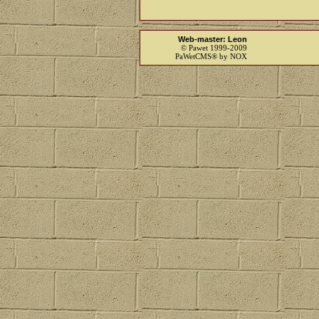
Web-master: Leon
© Pawet 1999-2009
PaWetCMS® by NOX