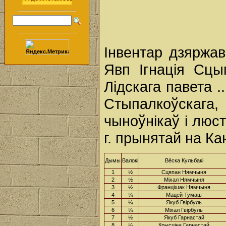
Інвентар дзяржав
Явп Ігнація Сцы
Лідскага павета .
Стыпалкоўскага, 
чыноўнікаў і люс
г. прынятай на К
Дымы
Валокі
Вёска Кульбакі
1
½
Сцяпан Нямчыня
2
½
Міхал Нямчыня
3
½
Францішак Нямчыня
4
¼
Мацей Тумаш
5
¼
Якуб Гвірбуль
6
¼
Міхал Гвірбуль
7
½
Якуб Гарнастай
8
¼
Крысціна Гарнастай