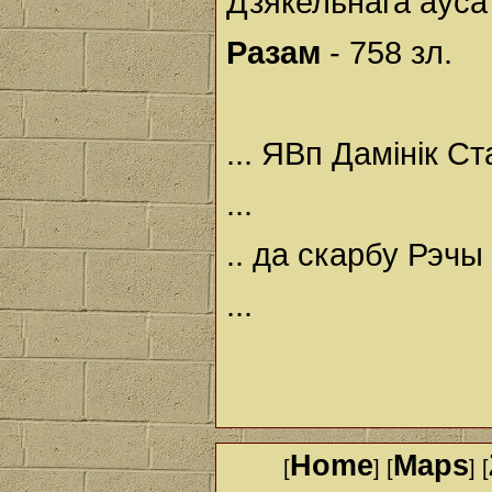
Дзякельнага аўса 
Разам
- 758 зл.
... ЯВп Дамінік Ст
...
.. да скарбу Рэчы
...
Home
Maps
[
] [
] [