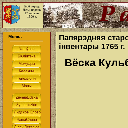
Герб горада
Ліды, наданы
17 верасня
1590 г.
Папярэдняя старо
Меню:
інвентары 1765 г.
Вёска Куль