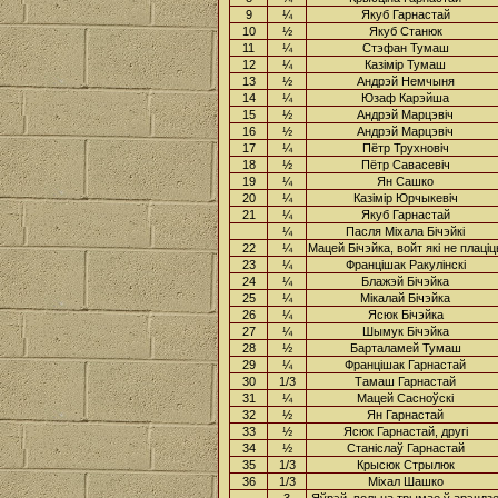
9
¼
Якуб Гарнастай
10
½
Якуб Станюк
11
¼
Стэфан Тумаш
12
¼
Казімір Тумаш
13
½
Андрэй Немчыня
14
¼
Юзаф Карэйша
15
½
Андрэй Марцэвіч
16
½
Андрэй Марцэвіч
17
¼
Пётр Трухновіч
18
½
Пётр Савасевіч
19
¼
Ян Сашко
20
¼
Казімір Юрчыкевіч
21
¼
Якуб Гарнастай
¼
Пасля Міхала Бічэйкі
22
¼
Мацей Бічэйка, войт які не плаціц
23
¼
Францішак Ракулінскі
24
¼
Блажэй Бічэйка
25
¼
Мікалай Бічэйка
26
¼
Ясюк Бічэйка
27
¼
Шымук Бічэйка
28
½
Барталамей Тумаш
29
¼
Францішак Гарнастай
30
1/3
Тамаш Гарнастай
31
¼
Мацей Сасноўскі
32
½
Ян Гарнастай
33
½
Ясюк Гарнастай, другі
34
½
Станіслаў Гарнастай
35
1/3
Крысюк Стрылюк
36
1/3
Міхал Шашко