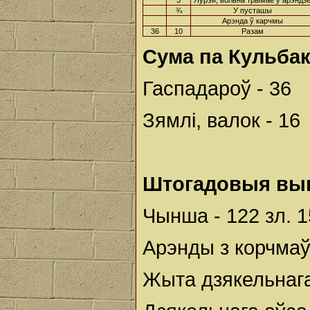
3
Яўрэй, вольна трымае ў арэндз
¾
У пусташы
Арэнда ў карчмы
36
10
Разам
Сума па Кульба
Гаспадароў - 36
Зямлі, валок - 16
Штогадовыя вы
Чынша - 122 зл. 1
Арэнды з корчмаў 
Жыта дзякельнага 