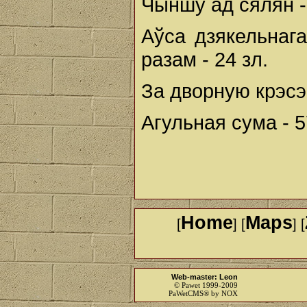
Чыншу ад сялян - 
Аўса дзякельнага 
разам - 24 зл.
За дворную крэсэн
Агульная сума - 57
Home
Maps
[
] [
] [
Web-master: Leon
© Pawet 1999-2009
PaWetCMS® by NOX