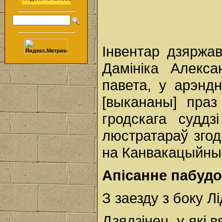
Інвентар дзяржа
Дамініка Алекса
павета, у арэнд
[выкананы] праз
гродскага суддз
люстратараў згод
на Канвакацыйным
Апісанне пабудо
З заезду з боку Л
Дзядзінец, у які 