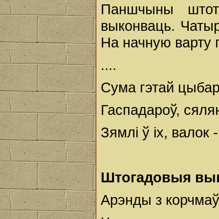
Паншчыны штот
выконваць. Чатыр
На начную варту п
....
Сума гэтай цыба
Гаспадароў, сялян
Зямлі ў іх, валок -
Штогадовыя вы
Арэнды з корчмаў 