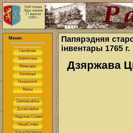
Герб горада
Ліды, наданы
17 верасня
1590 г.
Папярэдняя старо
Меню:
інвентары 1765 г.
Дзяржава 