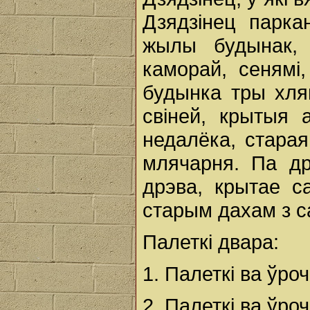
Дзядзінец парк
жылы будынак, 
каморай, сенямі
будынка тры хля
свіней, крытыя
недалёка, старая
млячарня. Па др
дрэва, крытае с
старым дахам з 
Палеткі двара:
1. Палеткі ва ўр
2. Палеткі ва ўр