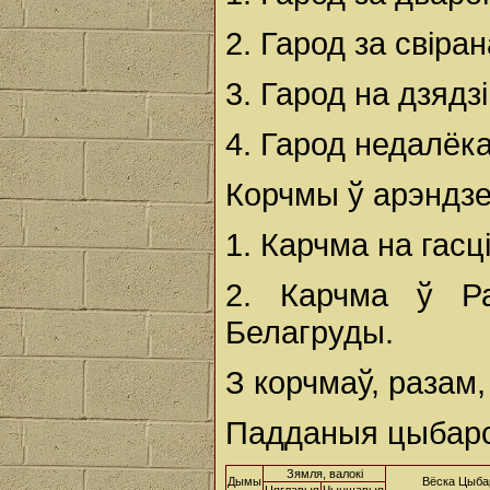
2. Гарод за свіра
3. Гарод на дзядз
4. Гарод недалёка
Корчмы ў арэндзе
1. Карчма на гасц
2. Карчма ў Р
Белагруды.
З корчмаў, разам,
Падданыя цыбар
Зямля, валокі
Дымы
Вёска Цыб