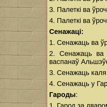
3. Палеткі ва ўро
4. Палеткі ва ўро
Сенажаці:
1. Сенажаць ва 
2. Сенажаць ва
васпанаў Альшэўс
3. Сенажаць каля
4. Сенажаць у Га
Гароды
:
1. Гарод за дваро