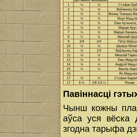
Цяглавыя
Чыншавыя
1
¼
½
Стэфан Баб
2
¼
½
Ваўжынец Ба
3
½
¾
Жонка Томаша Ма
4
½
¾
Янук Мацуле
5
½
¾
Ежы Кучынскі,
6
½
½
Марцін Кру
7
¼
½
Марцін Канава
8
¼
½
Мікалай Шу
9
2/4
2/4
Пётр Маўцэ
10
½
½
Шымук Мяле
11
½
1/3
Ваўжынец Ка
12
½
½
Мікалай Гарк
13
½
½
Ежы Мацуле
14
½
½
Андрэй Мацул
15
¼
¼
Васіль Кар
16
Ян Мацулев
17
½
½
Стэфан Баран
17
6 ¾
1/8 1/3 ¼
Разам
Павіннасці гэты
Чынш кожны плац
аўса уся вёска д
згодна тарыфа дз