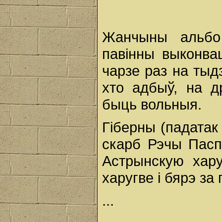
Жанчыны альб
павінны выконва
чарзе раз на тыд
хто адбыў, на д
быць вольныя.
Гіберны (падатак
скарб Рэчы Пасп
Астрынскую хару
харугве і бярэ за г
...