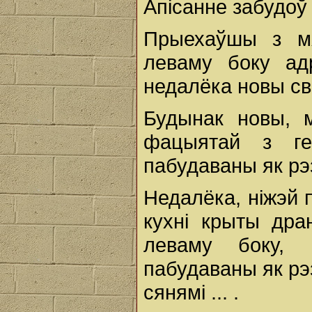
Апісанне забудоў
Прыехаўшы з м
леваму боку ад
недалёка новы св
Будынак новы, м
фацыятай з гер
пабудаваны як рэ
Недалёка, ніжэй 
кухні крыты дра
леваму боку, 
пабудаваны як рэз
сянямі ... .