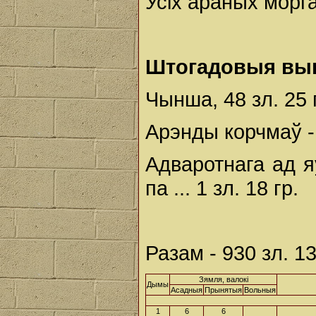
Усіх араных морга
Штогадовыя вы
Чынша, 48 зл. 25 
Арэнды корчмаў -
Адваротнага ад я
па ... 1 зл. 18 гр.
Разам - 930 зл. 1
Зямля, валокі
Дымы
Асадныя
Прынятыя
Вольныя
1
6
6