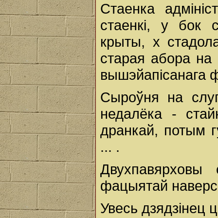
Стаенка адмініс
стаенкі, у бок 
крыты, х стадола
старая абора на
вышэйапісанага ф
Сыроўня на слуп
недалёка - стай
дранкай, потым 
... .
Двухпавярховы 
фацыятай наверс
Увесь дзядзінец 