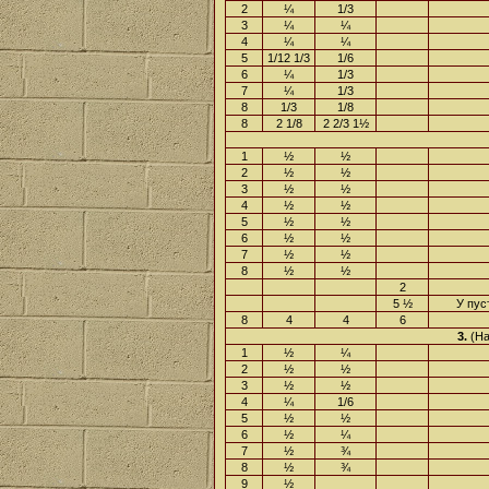
2
¼
1/3
3
¼
¼
4
¼
¼
5
1/12 1/3
1/6
6
¼
1/3
7
¼
1/3
8
1/3
1/8
8
2 1/8
2 2/3 1½
1
½
½
2
½
½
3
½
½
4
½
½
5
½
½
6
½
½
7
½
½
8
½
½
2
5 ½
У пус
8
4
4
6
3.
(На
1
½
¼
2
½
½
3
½
½
4
¼
1/6
5
½
½
6
½
¼
7
½
¾
8
½
¾
9
½