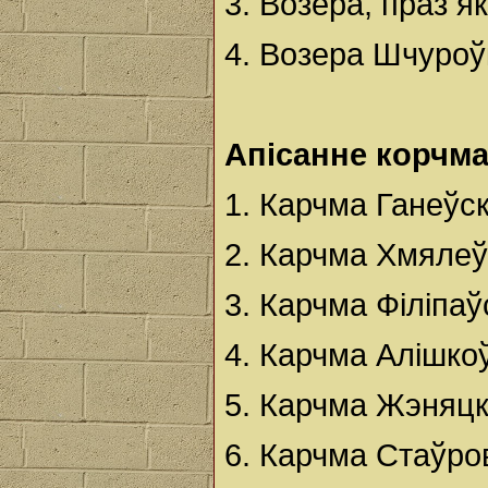
3. Возера, праз я
4. Возера Шчуроў
Апісанне корчма
1. Карчма Ганеўск
2. Карчма Хмялеўс
3. Карчма Філіпаў
4. Карчма Алішкоў
5. Карчма Жэняцка
6. Карчма Стаўров