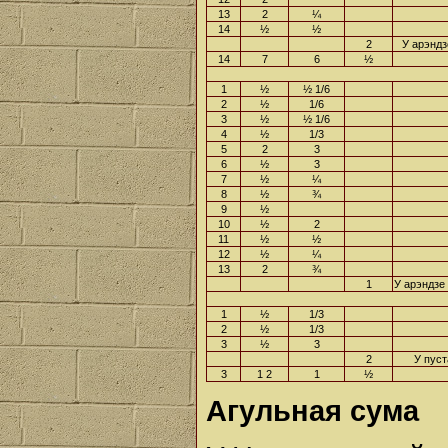
13
2
¼
14
½
½
2
У арэндз
14
7
6
½
1
½
½ 1/6
2
½
1/6
3
½
½ 1/6
4
½
1/3
5
2
3
6
½
3
7
½
¼
8
½
¾
9
½
10
½
2
11
½
½
12
½
¼
13
2
¾
1
У арэндзе
1
½
1/3
2
½
1/3
3
½
3
2
У пуст
3
1 2
1
½
Агульная сума