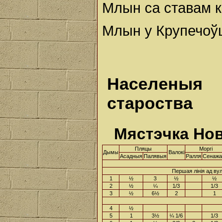
Млын са ставам к
Млын у Крупечоўш
Населеныя
староства
Мястэчка Но
Пляцы
Моргі
Дымы
Валокі
Асадныя
Палявыя
Ралля
Сенажа
Першая лінія ад ву
1
½
3
½
½
2
½
¼
1/3
1/3
3
½
6½
2
1
4
½
5
1
3½
¼ 1/6
1/3