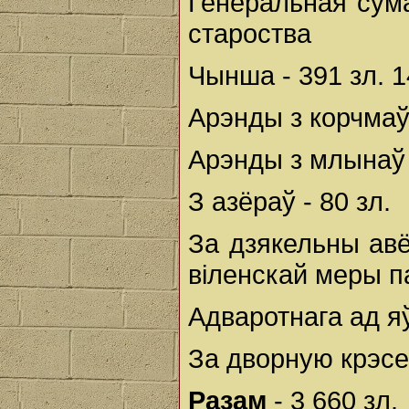
Генеральная сум
староства
Чынша - 391 зл. 1
Арэнды з корчмаў 
Арэнды з млынаў 
З азёраў - 80 зл.
За дзякельны авё
віленскай меры па
Адваротнага ад яў
За дворную крэсенс
Разам
- 3 660 зл.