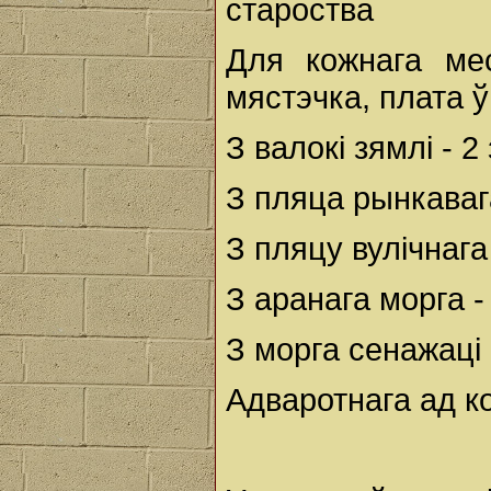
староства
Для кожнага мес
мястэчка, плата ў
З валокі зямлі - 2 
З пляца рынкавага
З пляцу вулічнага 
З аранага морга - 
З морга сенажаці 
Адваротнага ад ко