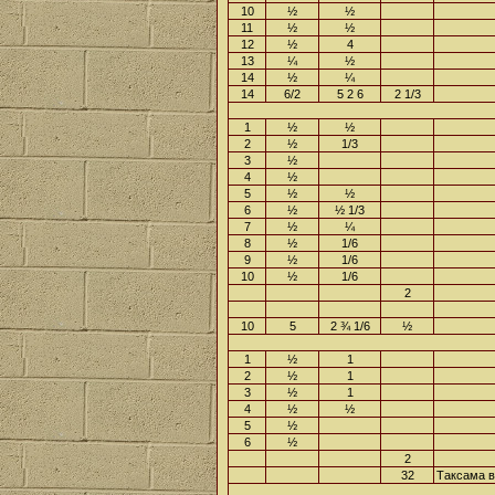
10
½
½
11
½
½
12
½
4
13
¼
½
14
½
¼
14
6/2
5 2 6
2 1/3
1
½
½
2
½
1/3
3
½
4
½
5
½
½
6
½
½ 1/3
7
½
¼
8
½
1/6
9
½
1/6
10
½
1/6
2
10
5
2 ¾ 1/6
½
1
½
1
2
½
1
3
½
1
4
½
½
5
½
6
½
2
32
Таксама 