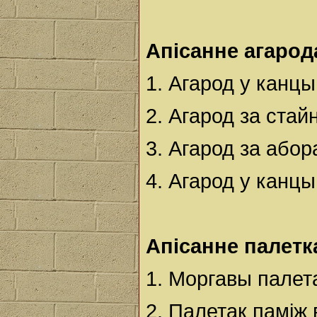
Апісанне агарод
1. Агарод у канц
2. Агарод за стай
3. Агарод за абор
4. Агарод у канцы
Апісанне палетк
1. Моргавы палета
2. Палетак паміж 