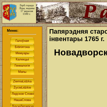
Герб горада
Ліды, наданы
17 верасня
1590 г.
Папярэдняя старо
Меню:
інвентары 1765 г.
Новадворск