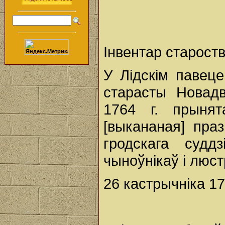
Інвентар старост
У Лідскім павеце
старасты Новадв
1764 г. прыня
[выкананая] пра
гродскага судд
чыноўнікаў і люст
26 кастрычніка 17