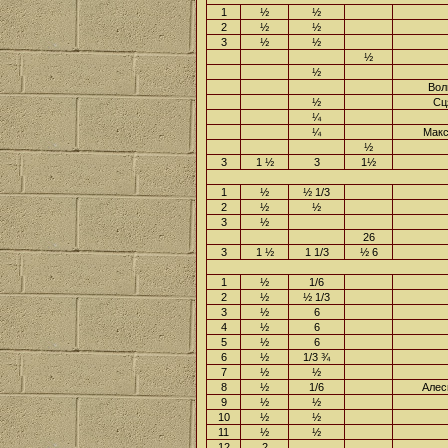
1
½
½
2
½
½
3
½
½
½
½
Вол
½
Сц
¼
¼
Макс
½
3
1 ½
3
1½
1
½
½ 1/3
2
½
½
3
½
26
3
1 ½
1 1/3
½ 6
1
½
1/6
2
½
½ 1/3
3
½
6
4
½
6
5
½
6
6
½
1/3 ¾
7
½
½
8
½
1/6
Алесь
9
½
½
10
½
½
11
½
½
12
2