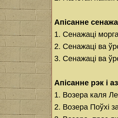
Апісанне сенажа
1. Сенажаці морг
2. Сенажаці ва ў
3. Сенажаці ва ў
Апісанне рэк і а
1. Возера каля Ле
2. Возера Поўхі з