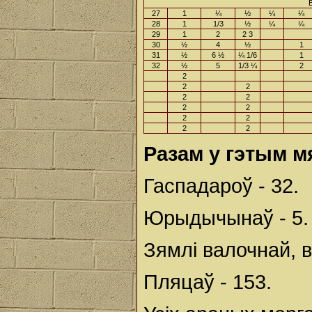
27
1
¼
½
¼
¼
28
1
1/3
½
¼
¼
29
1
2
2 3
30
½
4
½
1
31
½
6 ½
¼ 1/6
1
32
½
5
1/3 ¼
2
2
2
2
2
2
2
2
2
2
2
2
Разам у гэтым м
Гаспадароў - 32.
Юрыдычынаў - 5.
Зямлі валочнай, в
Пляцаў - 153.