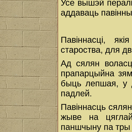
Усе вышэй пералі
аддаваць павінны
Павіннасці, які
староства, для д
Ад сялян воласц
прапарцыйна зям
быць лепшая, у 
падлей.
Павіннасць сялян
жыве на цяглай
паншчыну па тры 