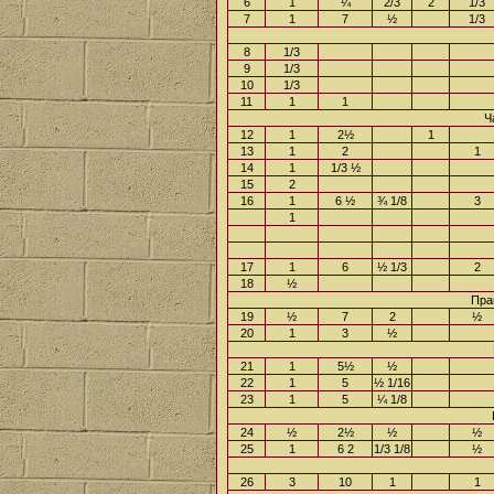
6
1
¼
2/3
2
1/3
7
1
7
½
1/3
8
1/3
9
1/3
10
1/3
11
1
1
Ч
12
1
2½
1
13
1
2
1
14
1
1/3 ½
15
2
16
1
6 ½
¾ 1/8
3
1
17
1
6
½ 1/3
2
18
½
Пра
19
½
7
2
½
20
1
3
½
21
1
5½
½
22
1
5
½ 1/16
23
1
5
¼ 1/8
24
½
2½
½
½
25
1
6 2
1/3 1/8
½
26
3
10
1
1