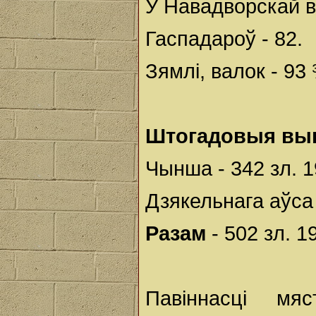
У Навадворскай в
Гаспадароў - 82.
Зямлі, валок - 93 
Штогадовыя вы
Чынша - 342 зл. 1
Дзякельнага аўса -
Разам
- 502 зл. 1
Павіннасці мя