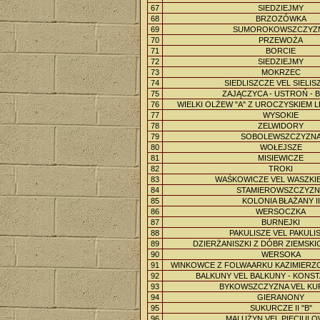
67
SIEDZIEJMY
68
BRZOZÓWKA
69
SUMOROKOWSZCZYZ
70
PRZEWOŻA
71
BORCIE
72
SIEDZIEJMY
73
MOKRZEC
74
SIEDLISZCZE VEL SIELIS
75
ZAJĄCZYCA - USTROŃ - 
76
WIELKI OLŻEW "A" Z UROCZYSKIEM 
77
WYSOKIE
78
ZELWIDORY
79
SOBOLEWSZCZYZN
80
WOŁEJSZE
81
MISIEWICZE
82
TROKI
83
WAŚKOWICZE VEL WASZKI
84
STAMIEROWSZCZYZN
85
KOLONIA BŁAŻANY II
86
WERSOCZKA
87
BURNEJKI
88
PAKULISZE VEL PAKULIS
89
DZIERŻANISZKI Z DÓBR ZIEMSK
90
WERSOKA
91
WINKOWCE Z FOLWAARKU KAZIMIERZ
92
BALKUNY VEL BALKUNY - KON
93
BYKOWSZCZYZNA VEL KU
94
GIERANONY
95
SUKURCZE II "B"
96
MALUŻYN VEL PIECIUL