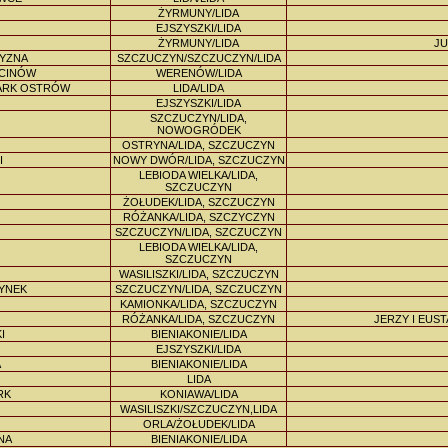
ŻYRMUNY/LIDA
EJSZYSZKI/LIDA
ŻYRMUNY/LIDA
JU
ZYZNA
SZCZUCZYN/SZCZUCZYN/LIDA
RCINÓW
WERENÓW/LIDA
ARK OSTRÓW
LIDA/LIDA
EJSZYSZKI/LIDA
SZCZUCZYN/LIDA,
NOWOGRÓDEK
OSTRYNA/LIDA, SZCZUCZYN
I
NOWY DWÓR/LIDA, SZCZUCZYN
LEBIODA WIELKA/LIDA,
SZCZUCZYN
ŻOŁUDEK/LIDA, SZCZUCZYN
RÓŻANKA/LIDA, SZCZYCZYN
SZCZUCZYN/LIDA, SZCZUCZYN
LEBIODA WIELKA/LIDA,
SZCZUCZYN
WASILISZKI/LIDA, SZCZUCZYN
ZYNEK
SZCZUCZYN/LIDA, SZCZUCZYN
KAMIONKA/LIDA, SZCZUCZYN
RÓŻANKA/LIDA, SZCZUCZYN
JERZY I EUS
I
BIENIAKONIE/LIDA
EJSZYSZKI/LIDA
A
BIENIAKONIE/LIDA
LIDA
RK
KONIAWA/LIDA
WASILISZKI/SZCZUCZYN,LIDA
ORLA/ŻOŁUDEK/LIDA
NA
BIENIAKONIE/LIDA