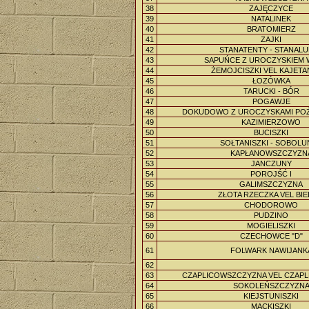
38
ZAJĘCZYCE
39
NATALINEK
40
BRATOMIERZ
41
ZAJKI
42
STANATENTY - STANAL
43
SAPUŃCE Z UROCZYSKIEM 
44
ŻEMOJCISZKI VEL KAJET
45
ŁOZÓWKA
46
TARUCKI - BÓR
47
POGAWJE
48
DOKUDOWO Z UROCZYSKAMI POŻA
49
KAZIMIERZOWO
50
BUCISZKI
51
SOŁTANISZKI - SOBOL
52
KAPŁANOWSZCZYZN
53
JANCZUNY
54
POROJŚĆ I
55
GALIMSZCZYZNA
56
ZŁOTA RZECZKA VEL BIE
57
CHODOROWO
58
PUDZINO
59
MOGIELISZKI
60
CZECHOWCE "D"
61
FOLWARK NAWIJANK
62
63
CZAPLICOWSZCZYZNA VEL CZAP
64
SOKOLEŃSZCZYZN
65
KIEJSTUNISZKI
66
MACKISZKI