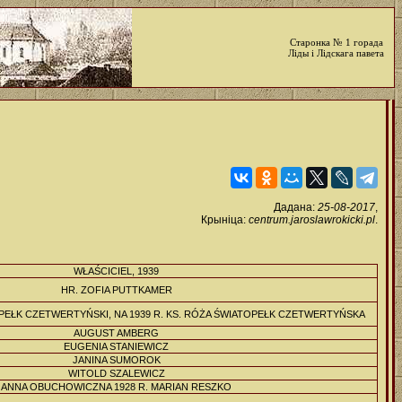
Старонка № 1 горада
Ліды і Лідскага павета
Дадана:
25-08-2017
,
Крыніца:
centrum.jaroslawrokicki.pl
.
WŁAŚCICIEL, 1939
HR. ZOFIA PUTTKAMER
OPEŁK CZETWERTYŃSKI, NA 1939 R. KS. RÓŻA ŚWIATOPEŁK CZETWERTYŃSKA
AUGUST AMBERG
EUGENIA STANIEWICZ
JANINA SUMOROK
WITOLD SZALEWICZ
ANNA OBUCHOWICZNA 1928 R. MARIAN RESZKO