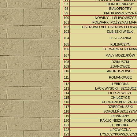
97
HORODENKA "A"
98
BIAŁOPIOTRY
99
PIATKOWSZCZYZNA
100
NOWINY II I ŚLIWOWSZC
101
FOLWARKI POŻYZMA I MA
102
OSTROWO VEL OSTRÓW I FOLW
103
ZUBISZKI WIELKI
104
LESZCZANKA
105
KULBACZYN
106
FOLWARK KOŻEMIAK
107
MAŁY MOŻEJKÓW
108
DZIKUSZKI
109
ZDANOWCE
110
ANDRUSZOWCE
111
ROMANOWCE
112
LEBIODKA
113
LACK WYSOKI I SZCZUC
114
OLESZEWICZE
115
CHILCZYCE
116
FOLWARK BEREŹNIAK
117
DZIERŻANISZKI
118
SOKOLEŃSZCZYZN
119
REWNIANY
120
RAKUCINISZKI FOLWA
121
LEBIODKA
122
LIPOWICZNA
123
ŁYSZCZYKOWSZCZYZ