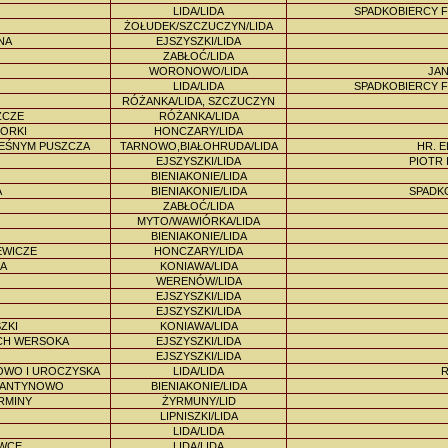
LIDA/LIDA
SPADKOBIERCY F
ŻOŁUDEK/SZCZUCZYN/LIDA
NA
EJSZYSZKI/LIDA
ZABŁOĆ/LIDA
WORONOWO/LIDA
JAN
LIDA/LIDA
SPADKOBIERCY F
RÓŻANKA/LIDA, SZCZUCZYN
ZCZE
RÓŻANKA/LIDA
BORKI
HONCZARY/LIDA
LEŚNYM PUSZCZA
TARNOWO,BIAŁOHRUDA/LIDA
HR. E
EJSZYSZKI/LIDA
PIOTR
BIENIAKONIE/LIDA
A
BIENIAKONIE/LIDA
SPADK
ZABŁOĆ/LIDA
MYTO/WAWIÓRKA/LIDA
BIENIAKONIE/LIDA
EWICZE
HONCZARY/LIDA
A
KONIAWA/LIDA
WERENÓW/LIDA
EJSZYSZKI/LIDA
EJSZYSZKI/LIDA
ZKI
KONIAWA/LIDA
ICH WERSOKA
EJSZYSZKI/LIDA
EJSZYSZKI/LIDA
OWO I UROCZYSKA
LIDA/LIDA
R
STANTYNOWO
BIENIAKONIE/LIDA
RMINY
ŻYRMUNY/LID
LIPNISZKI/LIDA
LIDA/LIDA
OWCE
LIDA/LIDA