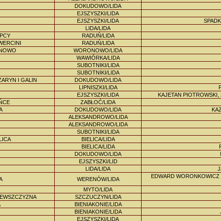
DOKUDOWO/LIDA
EJSZYSZKI/LIDA
EJSZYSZKI/LIDA
SPADK
LIDA/LIDA
UPCY
RADUŃ/LIDA
WERCINI
RADUŃ/LIDA
ANOWO
WORONOWO/LIDA
WAWIÓRKA/LIDA
SUBOTNIKI/LIDA
SUBOTNIKI/LIDA
RYN I GALIN
DOKUDOWO/LIDA
LIPNISZKI/LIDA
EJSZYSZKI/LIDA
KAJETAN PIOTROWSKI,
UŃCE
ZABŁOĆ/LIDA
A
DOKUDOWO/LIDA
KA
ALEKSANDROWO/LIDA
ALEKSANDROWO/LIDA
SUBOTNIKI/LIDA
LICA
BIELICA/LIDA
BIELICA/LIDA
DOKUDOWO/LIDA
EJSZYSZKI/LID
LIDA/LIDA
J
EDWARD WORONKOWICZ VE
A
WERENÓW/LIDA
MYTO/LIDA
LEWSZCZYZNA
SZCZUCZYN/LIDA
A
BIENIAKONIE/LIDA
BIENIAKONIE/LIDA
EJSZYSZKI/LIDA