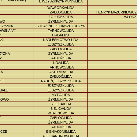
EJSZYSZKI/ŻYRMUNY/LIDA
WAWIÓRKA/LIDA
ZABŁOĆ/LIDA
HENRYK MAZURKIEWICZ,
ŻOŁUDEK/LIDA
WŁODZI
OWO
ŻYRMUNY/LIDA
CZYZNA
SOBAKIŃCE/LIDA/SZCZUCZYN
WSKA "A"
TARNOWO/LIDA
"
ORLA/LIDA
KI
NADLEŚNICTWO LIDA
EJSZYSZKI/LIDA
ZABŁOĆ/LIDA
ZYZNA
ŻYRMUNY/LIDA
A"
RADUŃ/LIDA
LIDA/LIDA
TARNOWO/LIDA
NA
OSTRYNA/LIDA
ZABŁOĆ/LIDA
ZIE
RADUŃ, EJSZYSZKI/LIDA
EJSZYSZKI/LIDA
 MAŁE
EJSZYSZKI/LIDA
MYTO/LIDA
NOWO
ŻYRMUNY/LIDA
BIELICA/LIDA
BIELICA/LIDA
WERENÓW/LIDA
Y
ZABŁOĆ/LIDA
ŻYRMUNY/LIDA
RADUŃ/LIDA
LCZE
BIENIAKONIE/LIDA
ALEKSANDROWO/LIDA