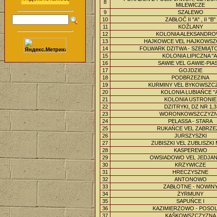
8
MILEWICZE
9
SZALEWO
10
ZABŁOĆ II "A" , II "B"
11
KOŹLANY
12
KOLONIA ALEKSANDR
13
HAJKOWCE VEL HAJKOWSZ
14
FOLWARK DZITWA - SZEMIĄTO
15
KOLONIA LIPICZNA "A
16
SAWIE VEL GAWIE-PIAS
17
GOJDZIE
18
PODBRZEZINA
19
KURMINY VEL BYKOWSZC
20
KOLONIA LUBIAŃCE "
21
KOLONIA USTRONIE
22
DZITRYKI, DZ NR 1,3
23
WORONKOWSZCZYZ
24
PELASSA - STARA
25
RUKAŃCE VEL ZABRZE
26
JURSZYSZKI
27
ZUBISZKI VEL ZUBLISZKI
28
KASPEREWO
29
OWSIADOWO VEL JEDJA
30
KRZYWICZE
31
HRECZYSZNE
32
ANTONOWO
33
ZABŁOTNE - NOWIN
34
ŻYRMUNY
35
SAPUŃCE I
36
KAZIMIERZOWO - POSO
37
KAŚKOWSZCZYZNA