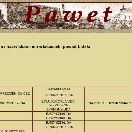
 i nazwiskami ich właścicieli, powiat Lidzki
GMINA/POWIAT
 PRZECIENIEWICZE,
BIENIAKONIE/LIDA
ŻOŁUDEK,ORLA/LIDA,
SAWORSZCZYZNA
NA 1937 R. LUDWIK ŚWIAT
SZCZUCZYN
ŻYRMUNY/LIDA
EJSZYSZKI/LIDA
EJSZYSZKI/LIDA
EJSZYSZKI/LIDA
BIENIAKONIE/LIDA
Y I PUSZTOSZĄ