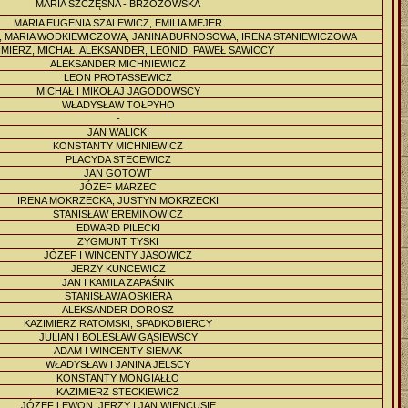
MARIA SZCZĘSNA - BRZOZOWSKA
MARIA EUGENIA SZALEWICZ, EMILIA MEJER
 MARIA WODKIEWICZOWA, JANINA BURNOSOWA, IRENA STANIEWICZOWA
MIERZ, MICHAŁ, ALEKSANDER, LEONID, PAWEŁ SAWICCY
ALEKSANDER MICHNIEWICZ
LEON PROTASSEWICZ
MICHAŁ I MIKOŁAJ JAGODOWSCY
WŁADYSŁAW TOŁPYHO
-
JAN WALICKI
KONSTANTY MICHNIEWICZ
PLACYDA STECEWICZ
JAN GOTOWT
JÓZEF MARZEC
IRENA MOKRZECKA, JUSTYN MOKRZECKI
STANISŁAW EREMINOWICZ
EDWARD PILECKI
ZYGMUNT TYSKI
JÓZEF I WINCENTY JASOWICZ
JERZY KUNCEWICZ
JAN I KAMILA ZAPAŚNIK
STANISŁAWA OSKIERA
ALEKSANDER DOROSZ
KAZIMIERZ RATOMSKI, SPADKOBIERCY
JULIAN I BOLESŁAW GĄSIEWSCY
ADAM I WINCENTY SIEMAK
WŁADYSŁAW I JANINA JELSCY
KONSTANTY MONGIAŁŁO
KAZIMIERZ STECKIEWICZ
JÓZEF LEWON, JERZY I JAN WIENCUSIE