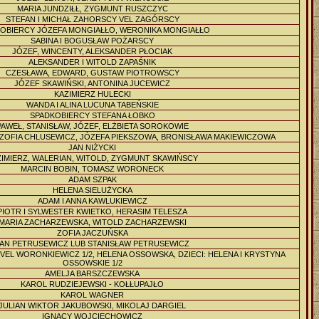
MARIA JUNDZIŁŁ, ZYGMUNT RUSZCZYC
STEFAN I MICHAŁ ZAHORSCY VEL ZAGÓRSCY
OBIERCY JÓZEFA MONGIAŁŁO, WERONIKA MONGIAŁŁO
SABINA I BOGUSŁAW POŻARSCY
JÓZEF, WINCENTY, ALEKSANDER PŁOCIAK
ALEKSANDER I WITOLD ZAPAŚNIK
CZESŁAWA, EDWARD, GUSTAW PIOTROWSCY
JÓZEF SKAWIŃSKI, ANTONINA JUCEWICZ
KAZIMIERZ HULECKI
WANDA I ALINA LUCUNA TABEŃSKIE
SPADKOBIERCY STEFANA ŁOBKO
PAWEŁ, STANISŁAW, JÓZEF, ELŻBIETA SOROKOWIE
 ZOFIA CHLUSEWICZ, JÓZEFA PIEKSZOWA, BRONISŁAWA MAKIEWICZOWA
JAN NIŻYCKI
ZIMIERZ, WALERIAN, WITOLD, ZYGMUNT SKAWIŃSCY
MARCIN BOBIN, TOMASZ WORONECK
ADAM SZPAK
HELENA SIELUŻYCKA
ADAM I ANNA KAWLUKIEWICZ
PIOTR I SYLWESTER KWIETKO, HERASIM TELESZA
MARIA ZACHARZEWSKA, WITOLD ZACHARZEWSKI
ZOFIA JACZUŃSKA
AN PETRUSEWICZ LUB STANISŁAW PETRUSEWICZ
L WORONKIEWICZ 1/2, HELENA OSSOWSKA, DZIECI: HELENA I KRYSTYNA
OSSOWSKIE 1/2
AMELJA BARSZCZEWSKA
KAROL RUDZIEJEWSKI - KOŁŁUPAJŁO
KAROL WAGNER
JULIAN WIKTOR JAKUBOWSKI, MIKOLAJ DARGIEL
IGNACY WOJCIECHOWICZ