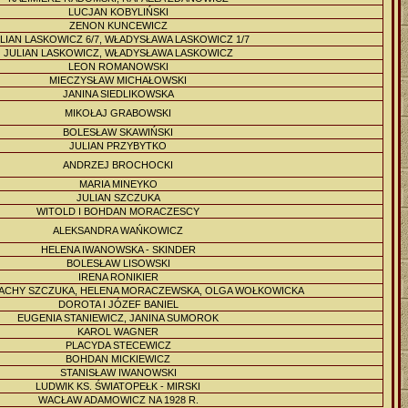
LUCJAN KOBYLIŃSKI
ZENON KUNCEWICZ
LIAN LASKOWICZ 6/7, WŁADYSŁAWA LASKOWICZ 1/7
JULIAN LASKOWICZ, WŁADYSŁAWA LASKOWICZ
LEON ROMANOWSKI
MIECZYSŁAW MICHAŁOWSKI
JANINA SIEDLIKOWSKA
MIKOŁAJ GRABOWSKI
BOLESŁAW SKAWIŃSKI
JULIAN PRZYBYTKO
ANDRZEJ BROCHOCKI
MARIA MINEYKO
JULIAN SZCZUKA
WITOLD I BOHDAN MORACZESCY
ALEKSANDRA WAŃKOWICZ
HELENA IWANOWSKA - SKINDER
BOLESŁAW LISOWSKI
IRENA RONIKIER
TACHY SZCZUKA, HELENA MORACZEWSKA, OLGA WOŁKOWICKA
DOROTA I JÓZEF BANIEL
EUGENIA STANIEWICZ, JANINA SUMOROK
KAROL WAGNER
PLACYDA STECEWICZ
BOHDAN MICKIEWICZ
STANISŁAW IWANOWSKI
LUDWIK KS. ŚWIATOPEŁK - MIRSKI
WACŁAW ADAMOWICZ NA 1928 R.