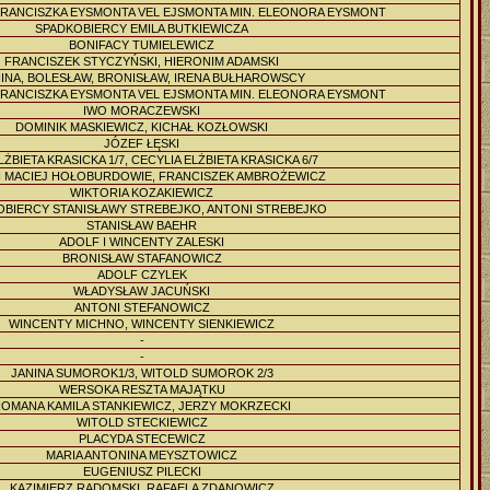
RANCISZKA EYSMONTA VEL EJSMONTA MIN. ELEONORA EYSMONT
SPADKOBIERCY EMILA BUTKIEWICZA
BONIFACY TUMIELEWICZ
FRANCISZEK STYCZYŃSKI, HIERONIM ADAMSKI
INA, BOLESŁAW, BRONISŁAW, IRENA BUŁHAROWSCY
RANCISZKA EYSMONTA VEL EJSMONTA MIN. ELEONORA EYSMONT
IWO MORACZEWSKI
DOMINIK MASKIEWICZ, KICHAŁ KOZŁOWSKI
JÓZEF ŁĘSKI
LŻBIETA KRASICKA 1/7, CECYLIA ELŻBIETA KRASICKA 6/7
 I MACIEJ HOŁOBURDOWIE, FRANCISZEK AMBROŻEWICZ
WIKTORIA KOZAKIEWICZ
OBIERCY STANISŁAWY STREBEJKO, ANTONI STREBEJKO
STANISŁAW BAEHR
ADOLF I WINCENTY ZALESKI
BRONISŁAW STAFANOWICZ
ADOLF CZYLEK
WŁADYSŁAW JACUŃSKI
ANTONI STEFANOWICZ
WINCENTY MICHNO, WINCENTY SIENKIEWICZ
-
-
JANINA SUMOROK1/3, WITOLD SUMOROK 2/3
WERSOKA RESZTA MAJĄTKU
OMANA KAMILA STANKIEWICZ, JERZY MOKRZECKI
WITOLD STECKIEWICZ
PLACYDA STECEWICZ
MARIA ANTONINA MEYSZTOWICZ
EUGENIUSZ PILECKI
KAZIMIERZ RADOMSKI, RAFAELA ZDANOWICZ