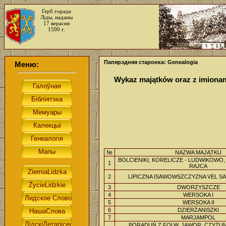
Герб горада
Ліды, наданы
17 верасня
1590 г.
Папярэдняя старонка: Genealogia
Меню:
Wykaz majątków oraz z imionami
№
NAZWA MAJĄTKU
BOLCIENIKI, KORELICZE - LUDWIKOWO,
1
RAJCA
2
LIPICZNA ISAWOWSZCZYZNA VEL 
3
DWORZYSZCZE
4
WERSOKA I
5
WERSOKA II
6
DZIERŻANISZKI
7
MARJAMPOL
PORADUŃ Z FOLW. JAWOR, CZYŻUN