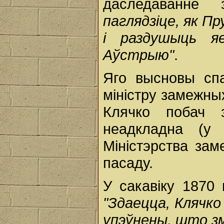
даследаванне
паглядзіце, як П
і раздушыць я
Аўстрыю"
.
Яго высновы спа
міністру замежны
Клячко побач 
неадкладна (у
Міністэрства за
пасаду.
У сакавіку 1870 
"Здаецца, Клячко
упэўнены, што зм