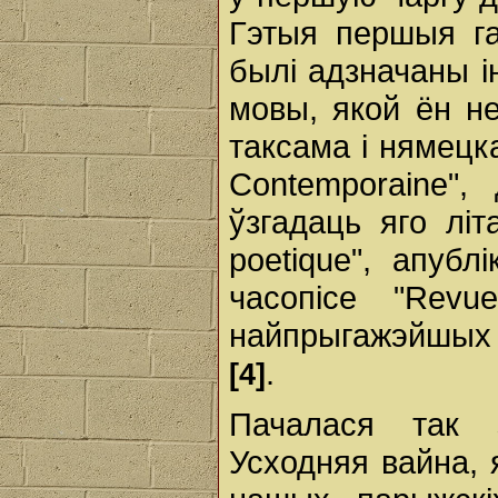
Гэтыя першыя г
былі адзначаны 
мовы, якой ён н
таксама і нямецк
Contemporaine",
ўзгадаць яго лі
poеtique", апубл
часопісе "Revu
найпрыгажэйшых т
.
[4]
Пачалася так 
Усходняя вайна, 