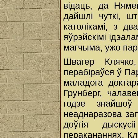
відаць, да Няме
дайшлі чуткі, 
католікамі, з д
яўрэйскімі ідэалам
магчыма, ужо пар
Швагер Клячко,
перабіраўся ў Пар
маладога доктар
Грунберг, чалаве
годзе знайшоў
неаднаразова зап
доўгія дыскус
перакананнях. Кл