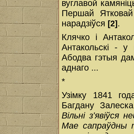
вуглавой камяніц
Першай Ятковай
нарадзіўся
.
[2]
Клячко і Антакол
Антакольскі - у
Абодва гэтыя да
аднаго ...
*
Узімку 1841 год
Багдану Залеск
Вільні з'явіўся н
Мае сапраўдны т