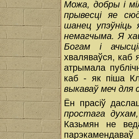
Можа, добры і мі
прывесці яе сю
шанец упэўніць 
немагчыма. Я ха
Богам і ачысці
хваляваўся, каб 
атрымала публічн
каб - як піша К
выкаваў меч для 
Ён прасіў дасла
простага духам,
Казьмян не вед
парэкамендаваў 