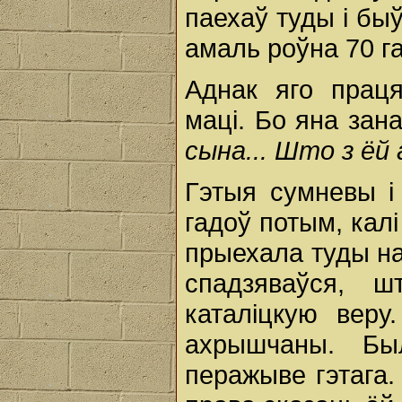
паехаў туды і бы
амаль роўна 70 га
Аднак яго прац
маці. Бо яна зан
сына... Што з ёй 
Гэтыя сумневы і 
гадоў потым, калі
прыехала туды на
спадзяваўся, ш
каталіцкую вер
ахрышчаны. Бы
перажыве гэтага.