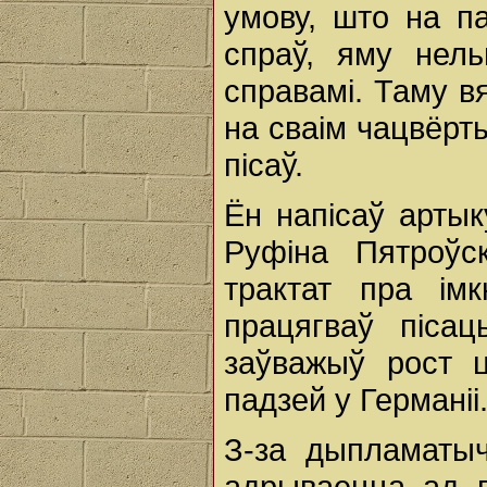
умову, што на п
спраў, яму нел
справамі. Таму вя
на сваім чацвёрты
пісаў.
Ён напісаў арты
Руфіна Пятроўс
трактат пра імк
працягваў піса
заўважыў рост ц
падзей у Германіі
З-за дыпламатыч
адрываецца ад 