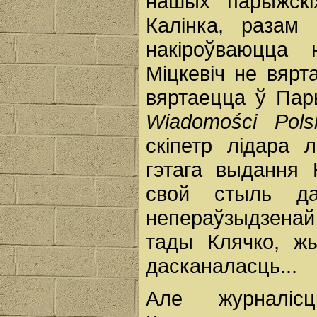
нашых парыжскіх
Калінка, разам 
накіроўваюцца 
Міцкевіч не вярт
вяртаецца ў Пар
Wiadomości Pols
скіпетр лідара 
гэтага выдання 
свой стыль да
непераўзыдзенай
тады Клячко, жы
дасканаласць...
Але журналісц