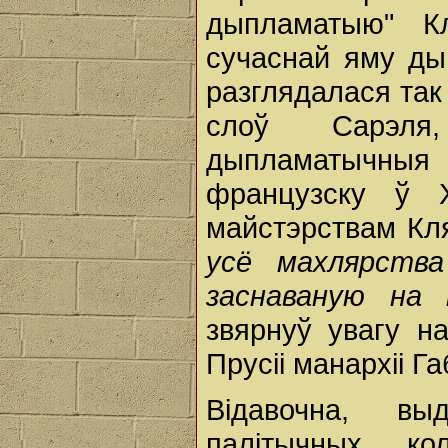
дыпламатыю" К
сучаснай яму ды
разглядалася так
слоў Сарэля
дыпламатычныя
французску ў X
майстэрствам Кл
усё махлярства
заснаваную на 
звярнуў увагу н
Прусіі манархіі Га
Відавочна, в
палітычных ко