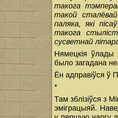
такога тэмперам
такой сталёвай 
паляка, які піса
такога стыліста
сусветнай літар
Нямецкія ўлады 
было загадана не
Ён адправіўся ў 
*
Там зблізіўся з Мі
эміграцыяй. Нав
у першую чаргу д