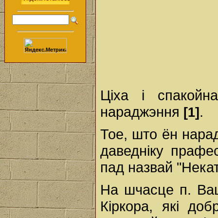
Ціха і спакой
нараджэння
.
[1]
Тое, што ён нарад
даведніку прафес
пад назвай "Нека
На шчасце п. Вац
Кіркора, які доб