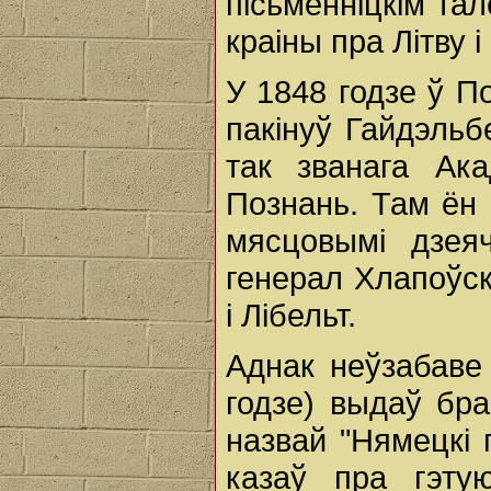
пісьменніцкім та
краіны пра Літву і
У 1848 годзе ў П
пакінуў Гайдэльб
так званага Ака
Познань. Там ён 
мясцовымі дзея
генерал Хлапоўск
і Лібельт.
Аднак неўзабаве 
годзе) выдаў бра
назвай "Нямецкі 
казаў пра гэту