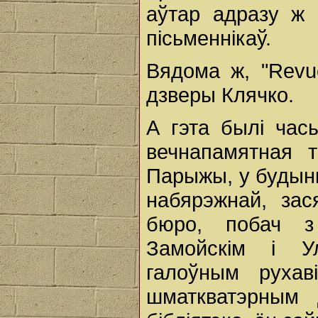
аўтар адразу ж
пісьменнікаў.
Вядома ж, "Revu
дзверы Клячко.
А гэта былі час
вечнапамятная 
Парыжы, у будынк
набярэжнай, зас
бюро, побач з
Замойскім і Ул
галоўным руха
шматкватэрным 