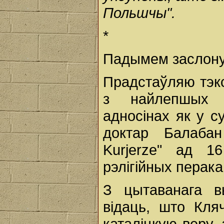
Польшчы".
*
Падымем заслону
Прадстаўляю тэк
з найлепшых э
адносінах як у с
доктар Балаба
Kurjerze" ад 1
рэлігійных перак
З цытаванага в
відаць, што Кля
каталіцкую веру,