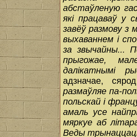
абстаўленую гас
які працаваў у с
завёў размову з м
выхаваннем і сп
за звычайны...
прыгожае, мал
далікатнымі ры
адзначае, сяро
размаўляе па-пол
польскай і франц
амаль усе найп
мяркуе аб літар
Веды трынаццаціг