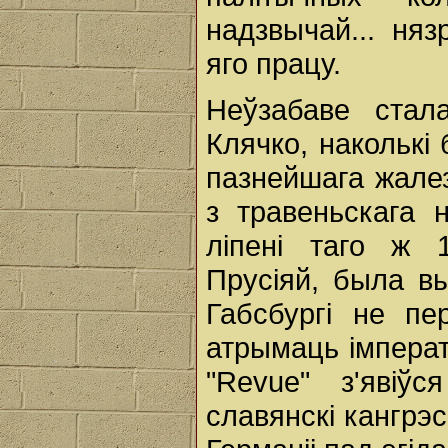
надзвычай... ня
яго працу.
Неўзабаве стал
Клячко, наколькі 
пазнейшага жале
з травеньскага 
ліпені таго ж 
Прусіяй, была в
Габсбургі не пе
атрымаць імперат
"Revue" з'явіў
славянскі кангрэс