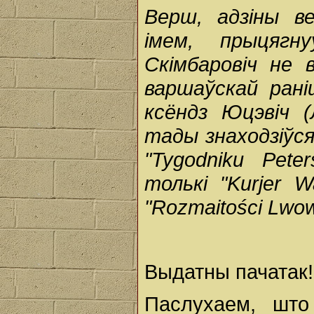
Верш, адзіны в
імем, прыцягн
Скімбаровіч не 
варшаўскай раніш
ксёндз Юцэвіч (
тады знаходзіўся
"Tygodniku Pete
толькі "Kurjer Wa
"Rozmaitości Lwow
Выдатны пачатак!
Паслухаем, што