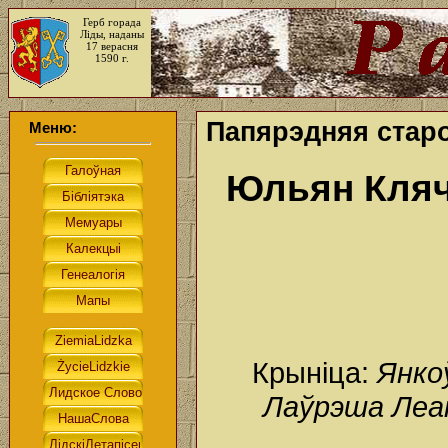
Герб горада
Ліды, наданы
17 верасня
1590 г.
Папярэдняя стар
Меню:
Юльян Кля
Крыніца:
Янко
Лаўрэша Леані