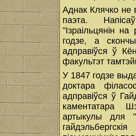
Аднак Клячко не 
паэта. Напіс
"Ізраільцянін на
годзе, а сконч
адправіўся ў Кён
факультэт тамтэйш
У 1847 годзе выд
доктара філасо
адправіўся ў Гай
каментатара Шэ
артыкулы для "
гайдэльбергскі