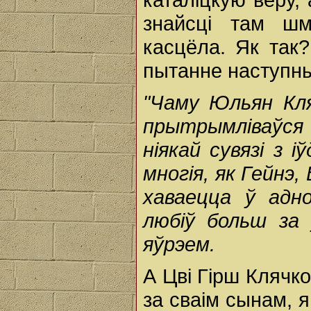
знайсці там ш
касцёла. Як так
пытанне наступны
"Чаму Юльян Кл
прытрымліваўся 
ніякай сувязі з 
многія, як Гейнэ,
хаваецца ў адно
любіў больш за 
яўрэем.
А Цві Гірш Клячк
за сваім сынам, я