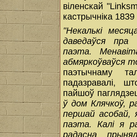
віленскай "Linksm
кастрычніка 1839 
"Некалькі месяц
даведаўся пра 
паэта. Менаві
абмяркоўваўся то
паэтычнаму т
падазравалі, ш
пайшоў паглядзец
ў дом Клячкоў, 
першай асобай, 
паэта. Калі я р
радасна прыня