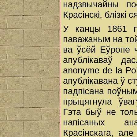
надзвычайны по
Красінскі, блізкі 
У канцы 1861 
паважаным на той 
ва ўсёй Еўропе 
апублікаваў да
anonyme de la Po
апублікавана ў ст
падпісана поўны
прыцягнула ўваг
Гэта быў не тол
напісаных ана
Красінскага, ал