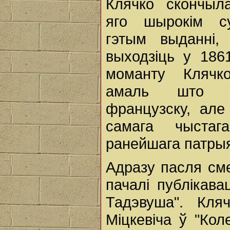
Клячко скончыл
яго шырокім су
гэтым выданні,
выходзіць у 1861
моманту Клячк
амаль што в
французску, але
самага чыстаг
ранейшага патры
Адразу пасля сме
пачалі публікав
Тадэвуша". Кл
Міцкевіча ў "Кол