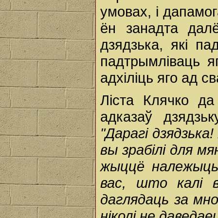
умовах, і дапамо
ён занадта дал
дзядзька, які па
падтрымліваць яг
адхіліць яго ад с
Ліста Клячко д
адказаў дзядзьк
"Дарагі дзядзька
вы зрабілі для мя
жыццё належыць
вас, што калі 
даглядаць за мно
ніколі не даведаец