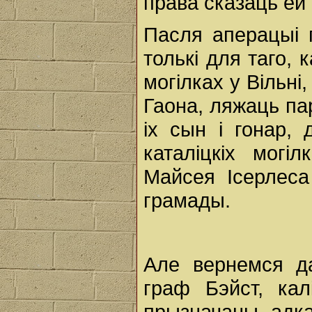
права сказаць ёй 
Пасля аперацыі 
толькі для таго, 
могілках у Вільні,
Гаона, ляжаць пар
іх сын і гонар,
каталіцкіх могі
Майсея Ісерлеса
грамады.
Але вернемся д
граф Бэйст, ка
прызначаны, адка