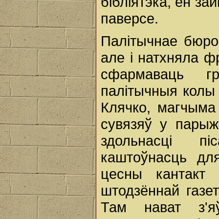
бібліятэка, ён за
паверсе.
Палітычнае бюро,
але і натхняла ф
сфармаваць г
палітычныя колы 
Клячко, магчыма
сувязяў у парыж
здольнасці пі
каштоўнасць дл
цесны кантакт
штодзённай газет
Там нават з'я