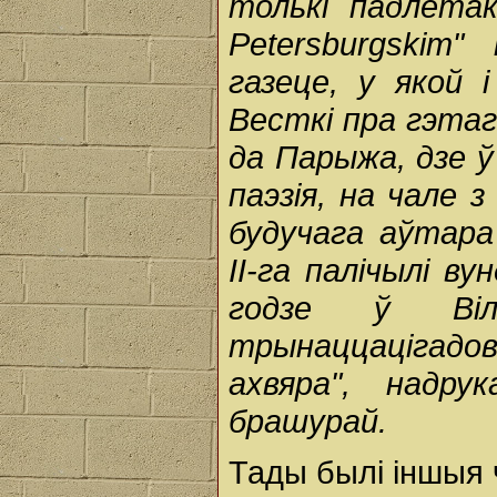
толькі падлетак
Petersburgskim
газеце, у якой 
Весткі пра гэтаг
да Парыжа, дзе 
паэзія, на чале з
будучага аўтара
ІІ-га палічылі ву
годзе ў Віль
трынаццацігадов
ахвяра", надр
брашурай.
Тады былі іншыя 