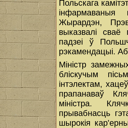
Польскага камітэт
інфармаваныя 
Жырардэн, Прэ
выказвалі сваё 
падзеі ў Польш
рэкамендацыі. Аб
Міністр замежны
бліскучым пісь
інтэлектам, хаце
прапанаваў Кля
міністра. Кля
прывабнасць гэт
шырокія кар'ерн