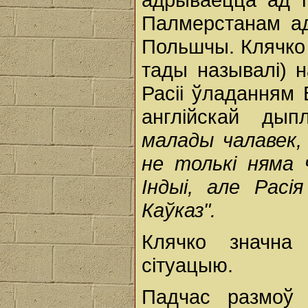
Палмерстанам ад
Польшчы. Клячко 
тады называлі) н
Расіі ўладанням 
англійскай ды
малады чалавек,
не толькі няма ч
Індыі, але Расі
Каўказ".
Клячко значна
сітуацыю.
Падчас размоў 