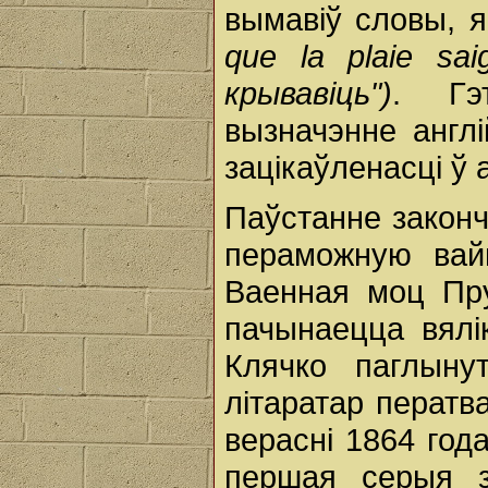
вымавіў словы, я
que la plaie sa
крывавіць")
. Гэ
вызначэнне англі
зацікаўленасці ў
Паўстанне закон
пераможную вайн
Ваенная моц Пру
пачынаецца вялі
Клячко паглыну
літаратар ператв
верасні 1864 год
першая серыя з