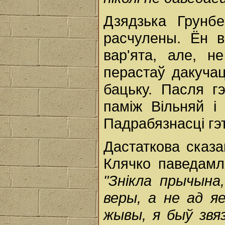
Дзядзька Грунб
расчулены. Ён в
вар'ята, але, 
перастаў дакучац
бацьку. Пасля г
паміж Вільняй і
Падрабязнасці гэ
Дастаткова сказа
Клячко паведамл
"Знікла прычына
веры, а не ад я
жывы, я быў звяз