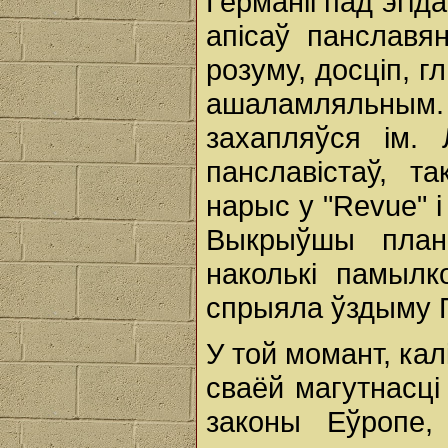
Германіі пад эгіда
апісаў панславян
розуму, досціп, г
ашаламляльным.
захапляўся ім. 
панславістаў, та
нарыс у "Revue" і 
Выкрыўшы планы
наколькі памылк
спрыяла ўздыму П
У той момант, кал
сваёй магутнасці 
законы Еўропе,