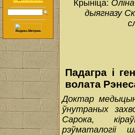
Крыніца:
Оліна
дыягназу С
с
Падагра і ге
волата Рэнес
Доктар медыцын
ўнутраных захв
Сарока, кіра
рэўматалогіі 