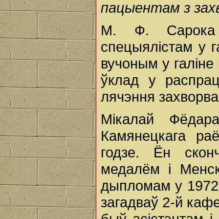
пацыентам з захв
М. Ф. Сарока
спецыялістам у га
вучоным у галіне
ўклад у распрац
лячэння захворва
Мікалай Фёдара
Камянецкага ра
годзе. Ён ско
медалём і Менск
дыпломам у 1972 
загадваў 2-й каф
быў асістэнтам 