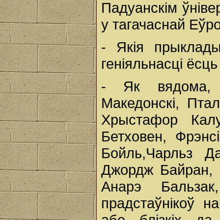
Падуанскім ўніве
у тагачаснай Еўр
- Якія прыклады
геніяльнасці ёсць
- Як вядома, 
Македонскі, Пта
Хрыстафор Калу
Бетховен, Фрэнс
Бойль,Чарльз Да
Джордж Байран, Ё
Анарэ Бальза
прадстаўнікоў на
або блізкіх да