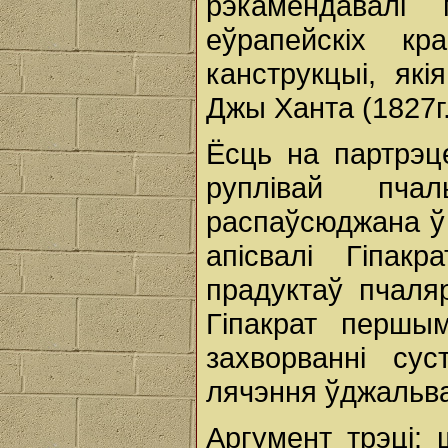
рэкамендавалі
еўрапейскіх кр
канструкцыі, як
Джы Ханта (1827г.
Ёсць на партрэц
руплівай пча
распаўсюджана ў 
апісвалі Гіпак
прадуктаў пчаляр
Гіпакрат першы
захворванні су
лячэння ўджальва
Аргумент трэці: