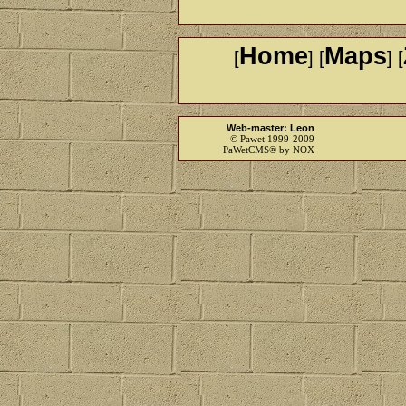
Home
Maps
[
] [
] [
Web-master: Leon
© Pawet 1999-2009
PaWetCMS® by NOX