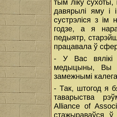
тым ліку сухоты, 
давярылі яму і 
сустрэліся з ім 
годзе, а я нар
педыятр, старэйш
працавала ў сфер
- У Вас вялікі
медыцыны, Вы 
замежнымі калега
- Так, штогод я 
таварыства рэ
Alliance of Assoc
стажыраваўся ў 