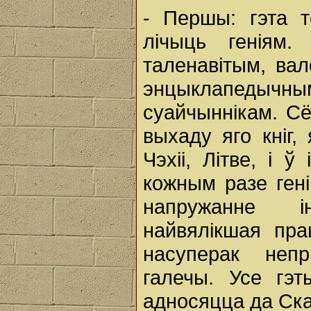
- Першы: гэта 
лічыць геніям
таленавітым, ва
энцыклапедычны
суайчыннікам. Сё
выхаду яго кніг,
Чэхіі, Літве, і ў
кожным разе гені
напружанне і
найвялікшая пра
насуперак непр
галечы. Усе гэ
адносяцца да Ск