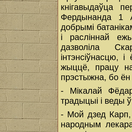
кнігавыдаўца п
Фердынанда 1 А
добрымі батанікам
і расліннай еж
дазволіла Ск
інтэнсіўнасцю, 
жыццё, працу н
прэстыжна, бо ён
- Мікалай Фёда
традыцыі і веды ў
- Мой дзед Карп
народным лекара