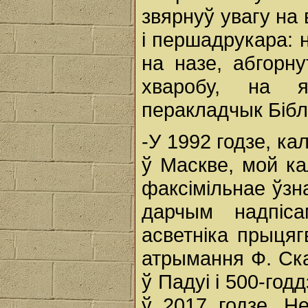
звярнуў увагу на
і першадрукара: 
на назе, абгорну
хваробу, на я
перакладчык Біблі
-У 1992 годзе, к
ў Маскве, мой к
факсімільнае ўзн
дарчым надпіс
асветніка прыцяг
атрымання Ф. С
ў Падуі і 500-год
ў 2017 годзе. Н