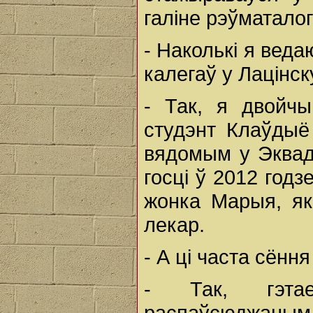
галіне рэўматалогі
- Наколькі я веда
калегаў у Лацінс
- Так, я двойч
студэнт Клаўдыё
вядомым у Эквад
госці ў 2012 годз
жонка Марыя, я
лекар.
- А ці часта сённ
- Так, гэта
распаўсюджаным,