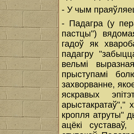
- У чым праяўляе
- Падагра (у пер
пастцы") вядом
гадоў як хваро
падагру "забыцц
вельмі выразна
прыступамі бол
захворванне, яко
яскравых эпітэ
арыстакратаў"," х
кропля атруты" д
ацёкі суставаў,