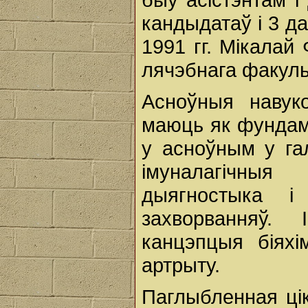
кандыдатаў і 3 д
1991 гг. Мікалай
лячэбнага факуль
Асноўныя навук
маюць як фундам
у асноўным у гал
імуналагічны
дыягностыка і
захворванняў.
канцэпцыя біяхім
артрыту.
Паглыбленная цік