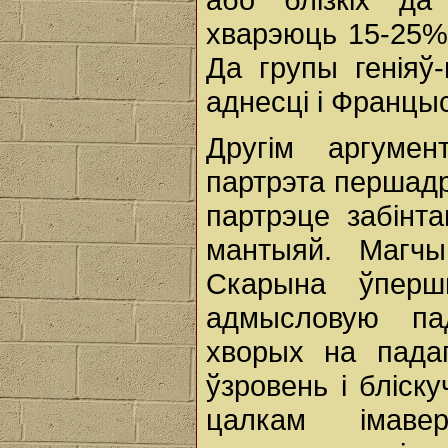
хварэюць 15-25%,
Да групы геніяў
аднесці і Францы
Другім аргуме
партрэта першадру
партрэце забінт
мантыяй. Магч
Скарына ўперш
адмысловую па
хворых на падаг
ўзровень і бліск
цалкам імаве