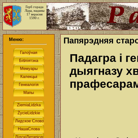
Герб горада
Ліды, наданы
17 верасня
1590 г.
Папярэдняя стар
Меню:
Падагра і г
дыягназу 
прафесара