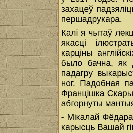
захацеў падзялі
першадрукара.
Калі я чытаў лекц
якасці ілюстра
карціны англійск
было бачна, як 
падагру выкарыс
ног. Падобная п
Францішка Скарын
абгорнуты манты
- Мікалай Фёдара
карысць Вашай гі