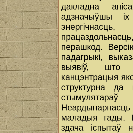
дакладна апіса
адзначыўшы іх 
энергічнасц
працаздольнасц
перашкод. Версі
падагрыкі, выка
выявіў, што 
канцэнтрацыя яко
структурна да 
стымулятара
Неардынарнасць
маладыя гады. 
здача іспытаў 