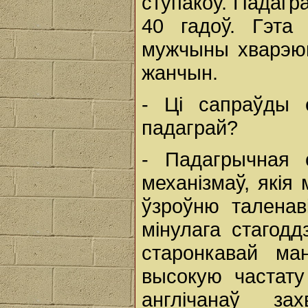
ступакоў. Падагра
40 гадоў. Гэта
мужчыны хварэюц
жанчын.
- Ці сапраўды 
падаграй?
- Падагрычная 
механізмаў, якія
ўзроўню таленаві
мінулага стагод
старонкавай ман
высокую частат
англічанаў за