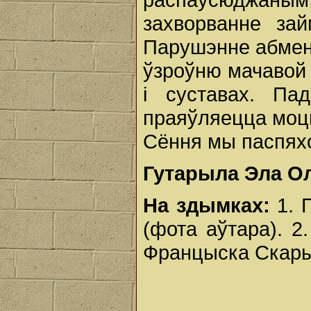
захворванне за
Парушэнне абмен
ўзроўню мачавой 
і суставах. Па
праяўляецца моцн
Сёння мы паспяхо
Гутарыла Эла О
На здымках:
1. 
(фота аўтара). 2
Францыска Скарын