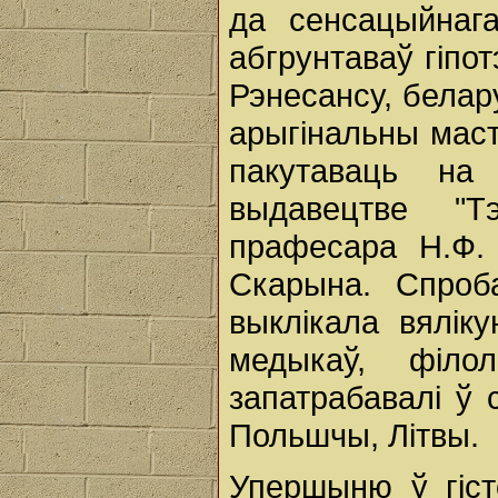
да сенсацыйнаг
абгрунтаваў гіпо
Рэнесансу, белар
арыгінальны мас
пакутаваць на
выдавецтве "Т
прафесара Н.Ф.
Скарына. Спроб
выклікала вялік
медыкаў, філол
запатрабавалі ў 
Польшчы, Літвы.
Упершыню ў гіст