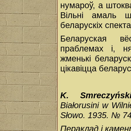
нумароў, а штоква
Вільні амаль 
беларускіх спекта
Беларуская в
праблемах і, н
жменькі беларускі
цікавіцца беларус
K. Smreczyńsk
Białorusini w Wilni
Słowo. 1935. № 74
Пераклад і каме