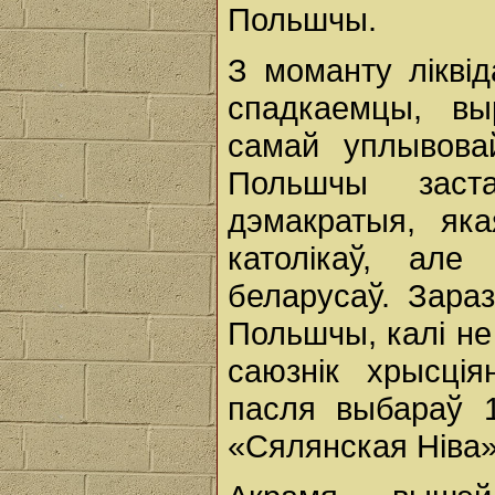
Польшчы.
З моманту лікві
спадкаемцы, вы
самай уплывова
Польшчы заста
дэмакратыя, як
католікаў, але
беларусаў. Зара
Польшчы, калі не
саюзнік хрысція
пасля выбараў 1
«Сялянская Ніва»