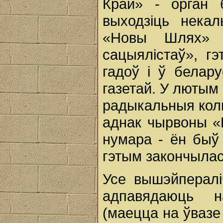
Край» - орган 
выходзіць некал
«Новы Шлях» -
сацыялістаў», г
гадоў і ў белару
газетай. У лютым г
радыкальныя колы
аднак чырвоны «
нумара - ён быў 
гэтым закончылас
Усе вышэйпералі
адпавядаюць н
(маецца на ўвазе