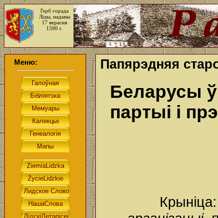
Герб горада
Ліды, наданы
17 верасня
1590 г.
Папярэдняя стар
Меню:
Беларусы ў 
партыі і пр
Крыніца