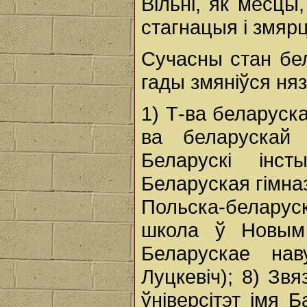
Вільні, як месцы
стагнацыя і змяр
Сучасны стан бел
гады змяніўся няз
1) Т-ва беларуск
ва беларускай
Беларускі інст
Беларуская гімназі
Польска-беларус
школа ў Новым
Беларускае нав
Луцкевіч); 8) Зв
ўніверсітэт імя 