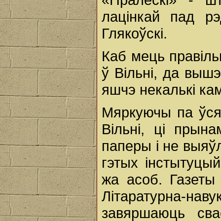
лацінкай пад рэ
Глякоўскі.
Каб мець правіл
ў Вільні, да выш
яшчэ некалькі ка
Мяркуючы па ўсям
Вільні, ці прына
паперы і не выяў
гэтых інстытуцы
жа асоб. Газеты
Літаратурна-
завяршаюць сва