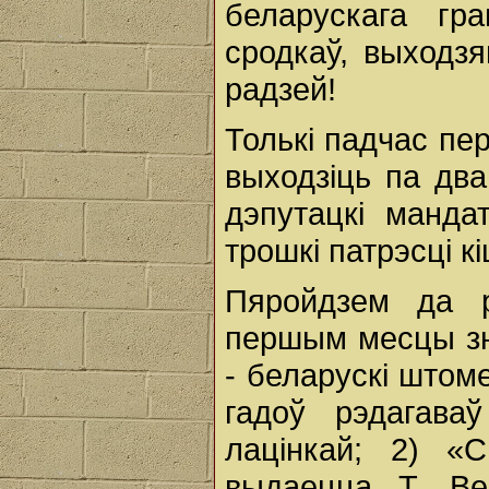
беларускага гр
сродкаў, выходзя
радзей!
Толькі падчас пе
выходзіць па два
дэпутацкі манда
трошкі патрэсці к
Пяройдзем да р
першым месцы зн
- беларускі штоме
гадоў рэдагава
лацінкай; 2) «С
выдаецца Т. Ве