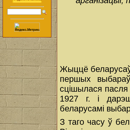
арганізацыі, 
Жыццё беларусаў
першых выбараў
сцішылася пасля
1927 г. і дарэ
беларусамі выбар
З таго часу ў бе