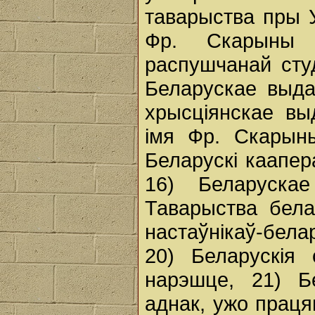
таварыства пры 
Фр. Скарыны 
распушчанай сту
Беларускае выда
хрысціянскае вы
імя Фр. Скарыны
Беларускі каапер
16) Беларускае
Таварыства бела
настаўнікаў-бел
20) Беларускія 
нарэшце, 21) Бе
аднак, ужо праця