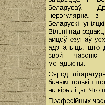
беларусаў. Др
нерэгулярна, з
беларускі уніяц
Вільні пад рэдакц
айцоў езуітаў ус
адзначыць, што 
свой часопіс 
метадысты.
Сярод літаратур
бачым толькі што
на кірыліцы. Яго
Прафесійных часо