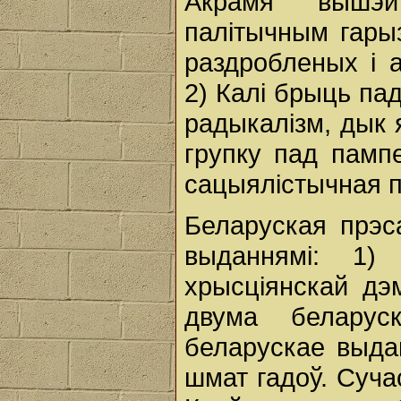
Акрамя вышэй
палітычным гары
раздробленых і 
2) Калі брыць па
радыкалізм, дык
групку пад памп
сацыялістычная 
Беларуская прэс
выданнямі: 1)
хрысціянскай дэ
двума беларуск
беларускае выда
шмат гадоў. Суча