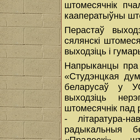
штомесячнік пча
кааператыўны шт
Перастаў выход
сялянскі штомес
выходзіць і гума
Напрыканцы пра 
«Студэнцкая дум
беларусаў у У
выходзіць нер
штомесячнік пад 
- літаратура-н
радыкальныя бе
«Пралескі» - ш