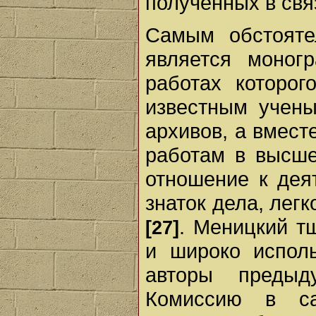
полученных в свя
Самым обстояте
является моно
работах которо
известным учены
архивов, а вмест
работам в высше
отношение к дея
знаток дела, лег
. Меницкий т
[27]
и широко испол
авторы предыд
Комиссию в с