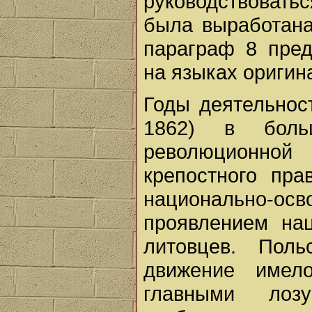
руководствовать
была выработана
параграф 8 пред
на языках ориги
Годы деятельнос
1862) в бол
революционной
крепостного пра
национально-о
проявлением на
литовцев. Поль
движение имело
главными лоз