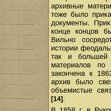
архивные матер
тоже было прика
документы. При
конце концов б
Вильно сосредо
истории феодаль
так и большей
материалов по
закончена к 186
архив было све
объемистые свя
.
[14]
В 1858 г. в Рук