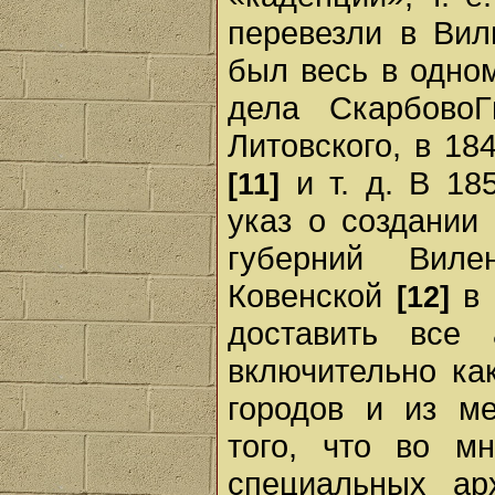
перевезли в Вил
был весь в одном
дела СкарбовоГ
Литовского, в 18
и т. д. В 18
[11]
указ о создании
губерний Виле
Ковенской
в 
[12]
доставить все
включительно как
городов и из ме
того, что во м
специальных а