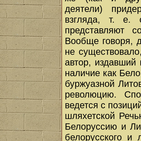
деятели) приде
взгляда, т. е.
представляют с
Вообще говоря, 
не существовало
автор, издавший 
наличие как Бело
буржуазной Лито
революцию. Сп
ведется с позици
шляхетской Речь
Белоруссию и Ли
белорусского и 