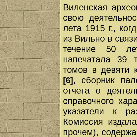
Виленская архе
свою деятельнос
лета 1915 г., ко
из Вильно в связ
течение 50 ле
напечатала 39
томов в девяти 
, сборник па
[6]
отчета о деятел
справочного хар
указатели к ра
Комиссия издала
прочем), содержа