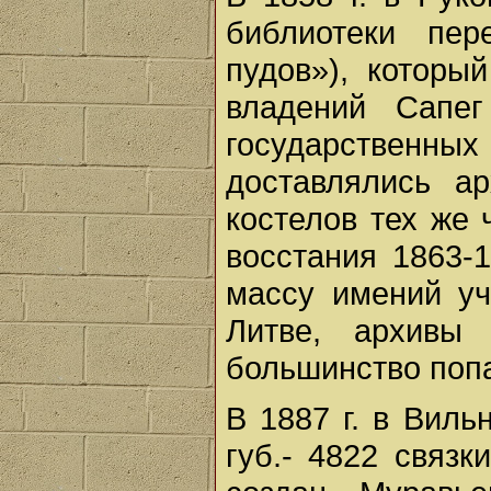
библиотеки пер
пудов»), которы
владений Сапег
государственных
доставлялись а
костелов тех же 
восстания 1863-1
массу имений уч
Литве, архивы
большинство попа
В 1887 г. в Вил
губ.- 4822 связк