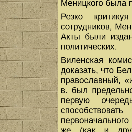
Меницкого была 
Резко критику
сотрудников, Мен
Акты были издан
политических.
Виленская комис
доказать, что Бе
православный, «и
в. был предельн
первую очере
способствоват
первоначального 
же (как и друг