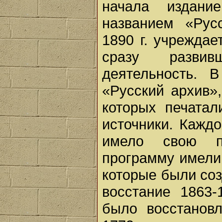
начала издани
названием «Рус
1890 г. учреждае
сразу развив
деятельность. 
«Русский архив»,
которых печатал
источники. Кажд
имело свою пр
программу имели
которые были соз
восстание 1863-
было восстанов