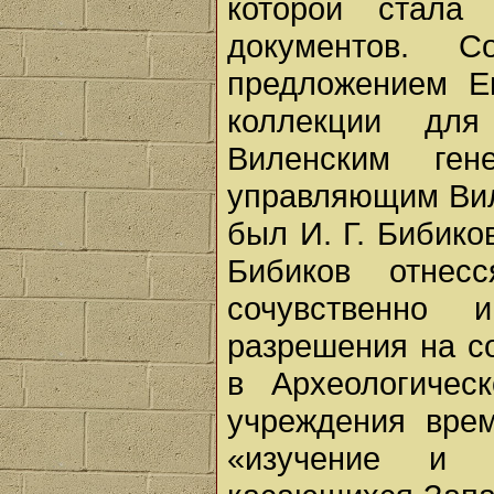
которой стала
документов. 
предложением Е
коллекции дл
Виленским ген
управляющим Вил
был И. Г. Бибико
Бибиков отнес
сочувственно
разрешения на со
в Археологичес
учреждения врем
«изучение и с