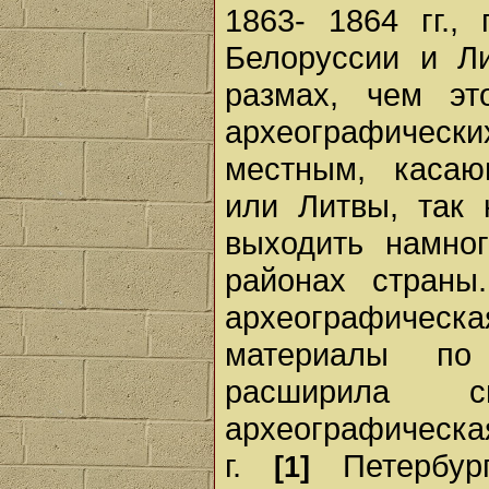
1863- 1864 гг.,
Белоруссии и Л
размах, чем эт
археографичес
местным, касаю
или Литвы, так 
выходить намно
районах страны
археографическ
материалы по 
расширила с
археографическа
г.
Петербург
[1]