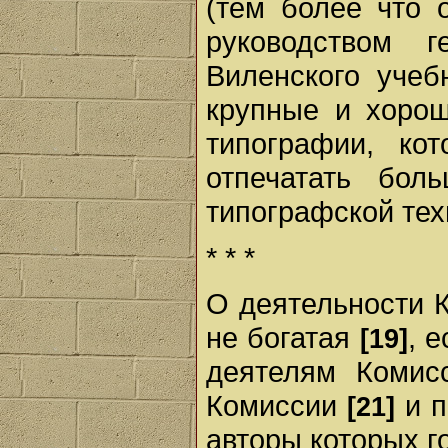
(тем более что 
руководством г
Виленского учеб
крупные и хоро
типографии, ко
отпечатать бол
типографской тех
* * *
О деятельности К
не богатая
, 
[19]
деятелям Коми
Комиссии
и п
[21]
авторы которых г