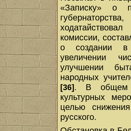
«Записку» о п
губернаторств
ходатайствова
комиссии, состав
о создании в 
увеличении чи
улучшении быт
народных учител
. В общем 
[36]
культурных мер
целью снижения
русского.
Обстановка в Бел