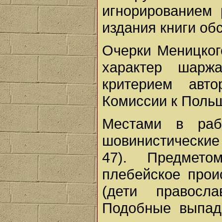
игнорированием
издания книги об
Очерки Меницког
характер шарж
критерием авт
Комиссии к Польш
Местами в раб
шовинистические 
47). Предмет
плебейское прои
(дети правосла
Подобные выпады