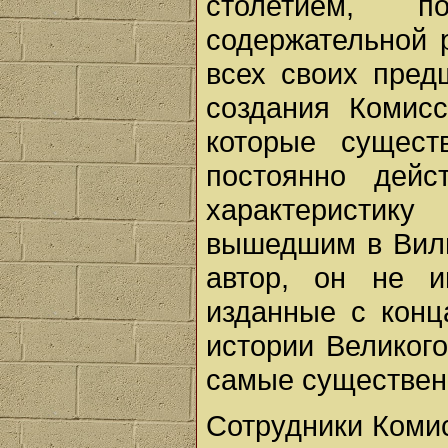
столетием, 
содержательной 
всех своих пред
создания Комисс
которые сущест
постоянно дей
характеристик
вышедшим в Вильн
автор, он не и
изданные с конца
истории Великого
самые существе
Сотрудники Комис