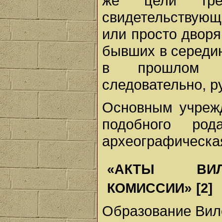
же цели треб
свидетельствующи
или просто двор
бывших в середин
в прошлом ч
следовательно, р
Основным учреж
подобного род
археографическа
«АКТЫ ВИЛЕ
КОМИССИИ»
[2]
Образование Вил