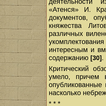
деятельности и
«Атенся» И. Кр
документов, оп
княжества Лито
различных вилен
укомплектовани
интересным и вм
содержанию
.
[30]
Критический обз
умело, причем 
опубликованные 
насколько небреж
* * *