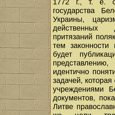
1772 г., т. е.
государства Бе
Украины, цари
действенных д
притязаний поля
тем законности 
будет публикац
представлению
идентично понят
задачей, которая
учреждениями Б
документов, пок
Литве православ