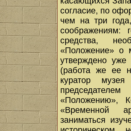
касающихся Зап
согласие, по офо
чем на три год
соображениям: 
средства, не
«Положение» о 
утверждено уже 
(работа же ее н
куратор музе
председате
«Положению», К
«Временной ар
заниматься изуч
историческом, 