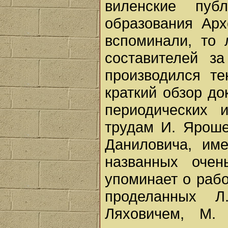
виленские пу
образования Арх
вспоминали, то 
составителей з
производился те
краткий обзор до
периодических 
трудам И. Яроше
Даниловича, им
названных очен
упоминает о рабо
проделанных Л
Ляховичем, М.