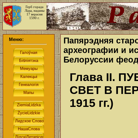
Герб горада
Ліды, наданы
17 верасня
1590 г.
Папярэдняя старо
Меню:
археографии и и
Белоруссии феод
Глава II.
СВЕТ В ПЕ
1915 гг.)