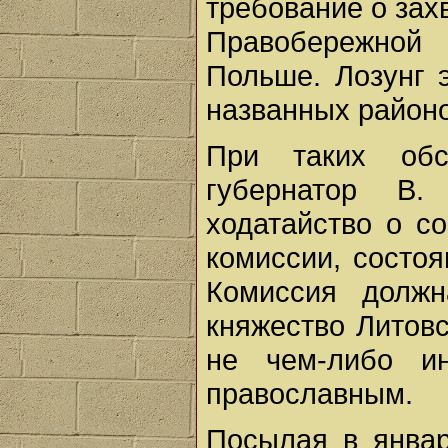
требование о зах
Правобережной
Польше. Лозунг 
названных районо
При таких обст
губернатор В
ходатайство о с
комиссии, состоя
Комиссия должн
княжество Литов
не чем-либо и
православным.
Посылая в январ