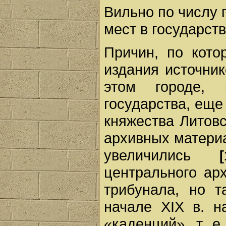
Вильно по числу 
мест в государств
Причин, по кот
издания источник
этом городе,
государства, еще
княжества Литовс
архивных материа
увеличились
[
центрального ар
трибунала, но т
начале XIX в. н
«каденций», т. е