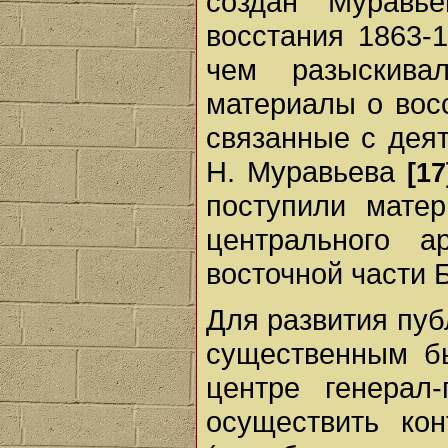
создан Муравь
восстания 1863-1
чем разыскива
материалы о восс
связанные с дея
Н. Муравьева
[17
поступили матер
центрального а
восточной части 
Для развития пуб
существенным бы
центре генерал-
осуществить ко