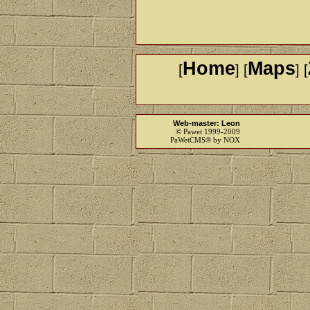
Home
Maps
[
] [
] [
Web-master: Leon
© Pawet 1999-2009
PaWetCMS® by NOX