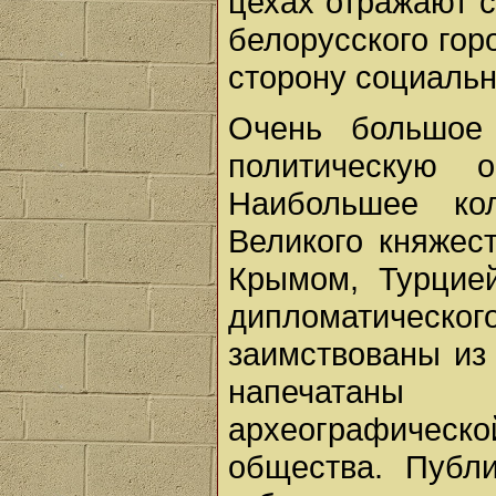
цехах отражают 
белорусского горо
сторону социаль
Очень большое 
политическую 
Наибольшее ко
Великого княжес
Крымом, Турцией
дипломатическ
заимствованы из 
напечатаны 
археографической
общества. Публ