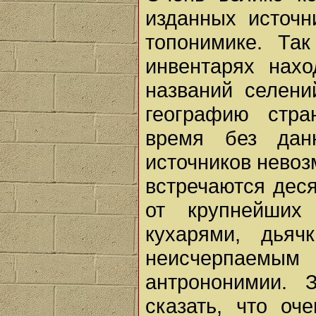
изданных источн
топонимике. Та
инвентарях нахо
названий селени
географию стра
время без дан
источников невоз
встречаются дес
от крупнейших
кухарями, дья
неисчерпаемы
антрононимии. 
сказать, что оч