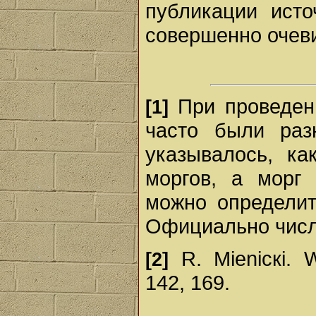
публикации ист
совершенно очев
При проведени
[1]
часто были раз
указывалось, ка
моргов, а морг
можно определит
Официально числит
R. Міеnіскі. W
[2]
142, 169.