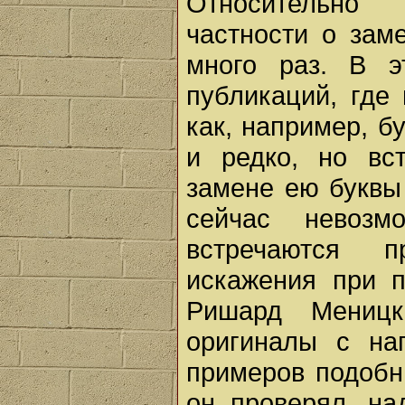
Относительно
частности о зам
много раз. В 
публикаций, где
как, например, б
и редко, но вст
замене ею буквы 
сейчас невозм
встречаются 
искажения при 
Ришард Меницк
оригиналы с на
примеров подоб
он проверял, на