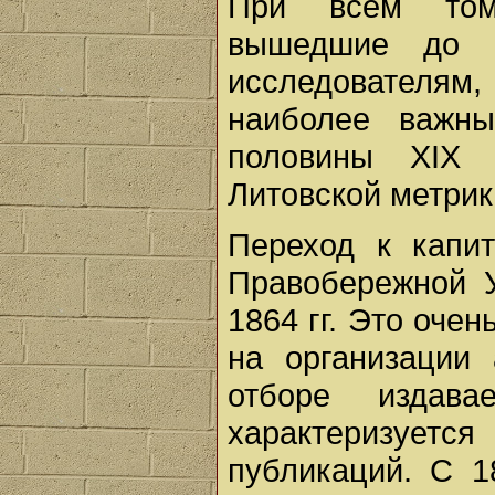
При всем том 
вышедшие до 1
исследователям
наиболее важн
половины XIX 
Литовской метрик
Переход к капи
Правобережной У
1864 гг. Это очен
на организации 
отборе издава
характеризуетс
публикаций. С 1