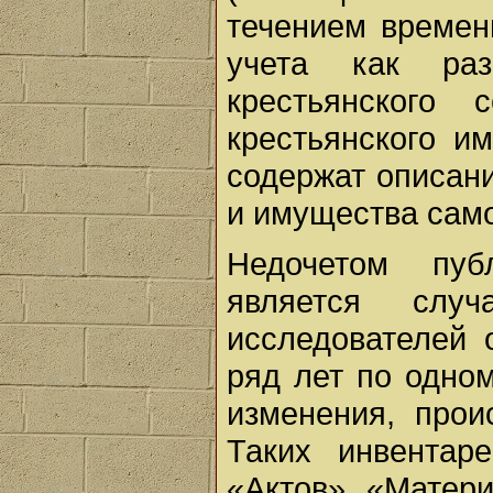
течением времен
учета как ра
крестьянского 
крестьянского и
содержат описани
и имущества сам
Недочетом пуб
является слу
исследователей 
ряд лет по одно
изменения, прои
Таких инвентар
«Актов», «Матери