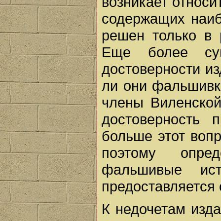
возникает относи
содержащих наиб
решен только в 
Еще более су
достоверности из
ли они фальшивк
члены Виленской
достоверность 
больше этот вопр
поэтому опре
фальшивые ист
предоставляется
К недочетам изда