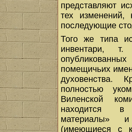
представляют ис
тех изменений,
последующие сто
Того же типа и
инвентари, т
опубликованн
помещичьих имени
духовенства. 
полностью уко
Виленской ком
находится в 
материалы» и
(имеющиеся с к