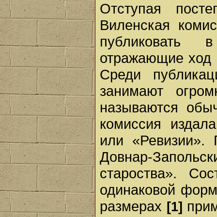
Отступая посте
Виленская комис
публиковать 
отражающие ход 
Среди публикац
занимают огром
называются обыч
комиссия издал
или «Ревизии». 
Довнар-Запольск
староства». Со
одинаковой форм
размерах
прим
[1]