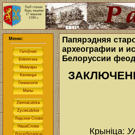
Герб горада
Ліды, наданы
17 верасня
1590 г.
Папярэдняя старо
Меню:
археографии и и
Белоруссии феод
ЗАКЛЮЧЕН
Крыніца:
У