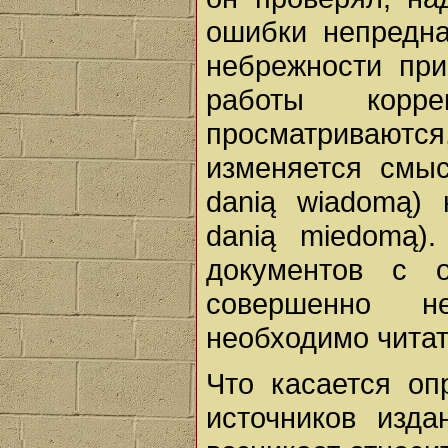
ошибки непредна
небрежности при
работы корр
просматривают
изменяется смыс
danią wiadomą)
danią miedomą)
документов с о
совершенно н
необходимо читат
Что касается оп
источников изда