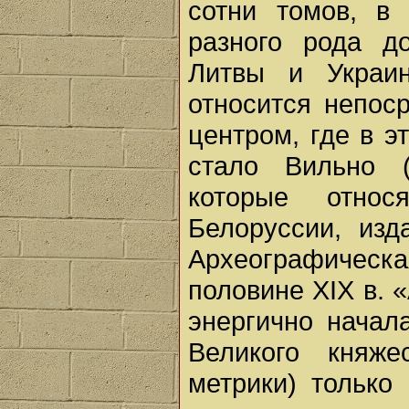
сотни томов, в
разного рода д
Литвы и Украи
относится непос
центром, где в э
стало Вильно (
которые отно
Белоруссии, изд
Археографическая
половине XIX в. 
энергично начал
Великого княже
метрики) только