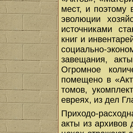
мест, и поэтому
эволюции хозяй
источниками ст
книг и инвентаре
социально-эк
завещания, акт
Огромное колич
помещено в «Акт
томов, укомплек
евреях, из дел Гл
Приходо-расходн
акты из архивов 