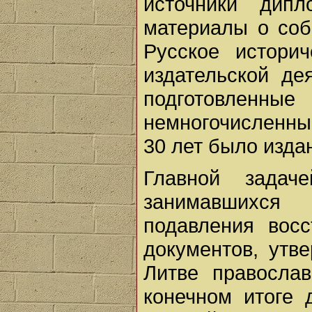
источники дипл
материалы о соб
Русское истори
издательской де
подготовленн
немногочисленны
30 лет было изда
Главной задаче
занимавшихся 
подавления восс
документов, утв
Литве правосла
конечном итоге 