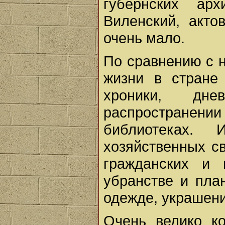
губернских ар
Виленский, акто
очень мало.
По сравнению с 
жизни в стране
хроники, дн
распространен
библиотеках. 
хозяйственных с
гражданских и 
убранстве и пла
одежде, украшени
Очень велико к