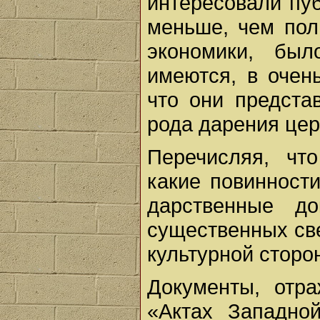
интересовали пу
меньше, чем пол
экономики, бы
имеются, в очен
что они предста
рода дарения це
Перечисляя, чт
какие повинности
дарственные д
существенных св
культурной сторо
Документы, отр
«Актах Западно