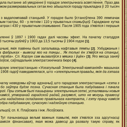
ядала пытанне аб увядзенні ў горадзе электрычнага асвятлення. Праз два
нтажом размеркавальных сетак яно абышлося гораду прыкладна ў 20 тысяч
м з вадапомпавай станцыяй. У горадзе было ўстаноўлена 390 лямпачак
ым тэатры, 60 - у летнім і 110 у прыватных спажыўцоў. Гараджане хутка
эатрах і 430 у прыватным спажыванні. Пасля 1905 года з'явіліся і першыя
ленні ў 1897 і 1900 гадах далі часовы эфект. На пачатку стагоддзя
3 тысячы рублёў у 1903 да 13,5 тысячы ў 1904 годзе
.
[1]
ршчыкі, якія павінны былі запальваць нафтавыя лямпы
. Узбуджаныя і
[2]
 фабрыках - вывезці яго на тачцы... Як толькі ён з'явіўся на станцыі,
е трэба». Сп. Корзун сам вызваліўся з мяшка і ўцёк»
. Яго месца заняў
[3]
боўскі, саўладальнік электратэхнічнага бюро
.
[4]
арадскую электрастанцыю «Усеагульнай Электрычнай кампаніяй» машынах
7-1908 гадоў паведамлялася, што
«электрычныя правады, якія да гэтага
Спачатку невядомы аўтар адзначыў, што гарадская электрастанцыя
«гэта з
 бо заўтра будзе позна. Сучасная станцыя была пабудавана і пачала
ергіі. Пры гэтым былі пашыраны электрычныя сеткі, усталяваны новыя
місіі, утворанай гарадской радай, разумелі, што не могуць правесці
ыла нададзена складанню правільнага кантракта, і гэту працу камісія
добра пабудаваную, сучасную і надзейную станцыю.
оў, сп. К. Плаўскага і інж. Лісоўскага.
Тут пачынаюцца вельмі важныя памылкі, якія з'явіліся з­за адсутнасці
камісія фінансавая), якая можа давесці да развалу такую справу, як