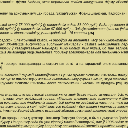
тавіць фірма Нобеля, якая перамагла свайго канкурэнта фірму «Вестін
ляў па асноўных вуліцах горада: Захар'еўскай, Францішканскай, Падгорнай і 
ход склаў 75 000 рублёў (у папярэднім годзе 56 000 руб.). Вада прынесла д
00 рублёў (у папярэднім годзе 67 000 руб.)… Знізіўся сабекошт (калі не ўл
еек за кілават­гадзіну, у папярэдні год - 15 капеек»
.
[25]
радской Электрычнай камісіі.
«Грабоўскі да апошняга часу быў дырэктарам э
цыі з'яўляецца адсутнасць здольных манцёраў - самага неабходнага пе
трэбу ў кваліфікаваных манцёрах яшчэ больш, чым іншыя, бо мае велічэ
ыя дачакаецца рацыянальнага продажу электраэнергіі для механічных мэт -
.
]
 ў горадзе пашыраюцца электрычныя сеткі, а на гарадской электрастанцы
.
7]
ы віленскай фірмай Маліноўскага і Гушчы рухавік сістэмы «дызель» пача
хавік будзе прыводзіць у дзеянне дынама­машыну фірмы Сіменс, якую таксама
«рухавік сістэмы «дызель» лёгка пашкоджаны і часовы не працуе»
. Х
[29]
ала вядома, што магутнасці станцыі хутка зноў будзе недастаткова для ўсіх 
 гісторыі электрыфікацыі горада:
«Першае электрычнае асвятленне ў Мін
ля рэкламы, але ўладальнік аптэкі ўсё роўна не згаджаўся нават на такі в
ога асвятлення, а калі падлічыць усе выдаткі - дык нават і таннасць эле
, інжынер Вацлаў Цывінскі вырашыў здаваць лічыльнікі электрычнай энергіі
іў да працы новы дырэктар - інжынер Тадэвуш Корзун, а былы дырэктар Граб
ргу. На працягу года ён ужо кіраваў мінскай станцыяй, але ў 1906 годзе па
ар наладзіць выпрацоўку і перадачу электрычнай энергіі і правядзе новую