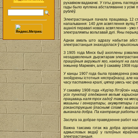
рухавіком вадакачкі. У гэты дзень пагляд
гады было куплена абсталяванне з усімі 
рублёў.
Электрастанцыя пачала працаваць 12 ст
напальвання: 140 для асвятлення вуліц П
ацанілі перавагі новага асвятлення - ужо
электралямпы вольтавай дугі. Яны перыяд
Аднак амаль што адразу набытае абста
электрастанцыя знаходзілася ў крызісным
З 1905 года Мінск быў ахоплены рэвалюц
незадаволеныя дырэктарам электраста
працоўныя акружылі яго, накінулі на гала
інжынер Маркевіч, але ў сакавіку 1908 го
У канцы 1907 года была праведзена рэка
знойдзены істотныя няспраўнасці, але 
часу пастаянна кралі, цяпер увесь час ірв
У сакавіку 1908 года «Кур'ер Літэўскі» 
усіх пунктаў гледжання вельмі карысна
працаваць каля трох гадоў таму на мес
машыны і генератары, акумулятары і гэ
рэканструкцыю ўласнымі сіламі і вырашы
выканала добра. Па кантракце работы пр
Заслуга за добрае правядзенне работ належ
Важна таксама гэтак жа добра арганізав
адмысловых ведаў у галоўных кіраўніко
электрастанцыя.