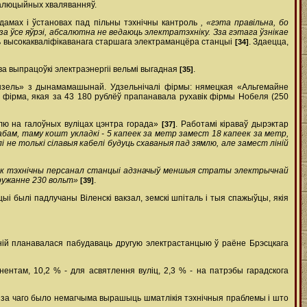
эвалюцыйных хваляванняў.
амах і ўстановах пад пільны тэхнічны кантроль
, «гэта правільна, бо
за ўсе яўрэі, абсалютна не ведаюць электратэхніку. З­за гэтага ўзнікае
ь высокакваліфікаванага старшага электраманцёра станцыі
. Здаецца,
[34]
ва выпрацоўкі электраэнергіі вельмі выгадная
.
[35]
дызель» з дынама­машынай. Удзельнічалі фірмы: нямецкая «Альгемайне
я фірма, якая за 43 180 рублёў прапанавала рухавік фірмы Нобеля (250
лю на галоўных вуліцах цэнтра горада»
. Работамі кіраваў дырэктар
[37]
бам, таму кошт укладкі - 5 капеек за метр замест 18 капеек за метр,
 не толькі сілавыя кабелі будуць схаваныя пад зямлю, але замест ліній
так тэхнічны персанал станцыі адзначыў меншыя страты электрычнай
пружанне 230 вольт»
.
[39]
ыі былі падлучаны Віленскі вакзал, земскі шпіталь і тыя спажыўцы, якія
ній планавалася пабудаваць другую электрастанцыю ў раёне Брэсцкага
ентам, 10,2 % - для асвятлення вуліц, 2,3 % - на патрэбы гарадскога
з­за чаго было немагчыма вырашыць шматлікія тэхнічныя праблемы і што