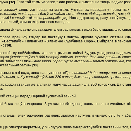
рукі»
. Гэта той самы чалавек, якога рабочыя вывезлі на тачцы падчас р
[32]
і загадаў узяць усе працы па мантажы ўнутраных праводак у прыватных д
ыконваць такія працы для ўсіх жадаючых, а аднаасобнікі­прыватнікі, часцей 
нцыяй і спажыўцамі электраэнергіі»
. Новы дырэктар адразу пачаў шукац
[33]
ло лягчэй, чым кваліфікаванага манцёра.
кавала фінансавую справаздачу электрастанцыі, з якой было відаць, што спра
 управе прайшоў тэндар на пастаўку і мантаж другога рухавіка сістэмы «
«Вестінгаўз» і віленская «Віленскае будаўнічае бюро». Выйграла віленска
енс
.
[36]
раншэй, «у найбліжэйшы час электрычныя кабелі будуць укладзены пад зям
торка ўкладзена ўжо 8 000 метраў кабелю. Укладка ідзе камерцыйным споса
дкай займалася тэхнічнае бюро. Горад будзе выглядаць больш эстэтычна, калі
еркавальныя сеткі»
.
[38]
бельныя сеткі пададзена напружанне:
«Праз некалькі дзён працы новых се
 240 вольт, каб у спажыўцоў было 220 вольт, дык цяпер станцыя трымае на
радской станцыі яе агульная магутнасць дасягнула 950 конскіх сіл. Да станц
ы.
ыяй станцыі перад Першай сусветнай вайной.
цыі была зноў вычарпана. З улікам неабходнасці пашырэння трамвайных лі
 станцыі электраэнергія размяркоўвалася наступным чынам: 68,5 % - абан
іццё электраэнергетыкі, у Мінску ўсё яшчэ выкарыстоўваўся пастаянны ток, 