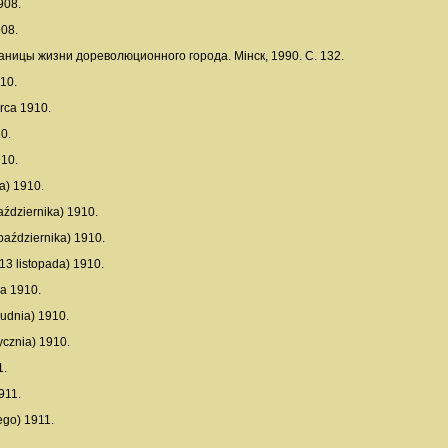
908.
908.
раницы жизни дореволюционного города. Мінск, 1990. С. 132.
10.
rca 1910.
0.
910.
a) 1910.
aździernika) 1910.
października) 1910.
13 listopada) 1910.
ka 1910.
rudnia) 1910.
ycznia) 1910.
1.
911.
ego) 1911.
.