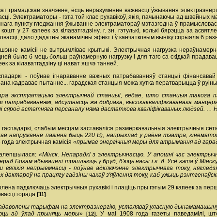
ат грамадскае значэнне, ёсць неразуменне важнасці ўжывання электраэнерг
сці. Электраматоры - гэта той клас рухавікоў, якія, пачынаючы ад швейных
чнага пункту гледжання ўжыванне электраматораў мэтазгодна ў прамысловасці
ае кошт у 27 капеек за кілават­гадзіну, г. зн. гэтулькі, колькі бярэцца за а
васці, дало дадатны эканамічны эфект і ў канчатковым выніку спрыяла б разв
ашэнне камісіі не вытрымлівае крытыкі. Электрычная нагрузка нераўнамерн
ей было б мець больш раўнамерную нагрузку і для таго са скідкай прадаваць 
к за кілават­гадзіну ці нават яшчэ танней.
аспадаркі - поўнае ігнараванне важных патрабаванняў станцыі фінансавай 
ашана кадравае пытанне... гарадская станцыя можа хутка ператварыцца ў руіны
ра эксплуатацыю электрычнай станцыі, ведае, што станцыя такога паме
мі патрабаваннямі, адсутнасць жа добрага, высокакваліфікаванага манцёра
алі сярод астатняга персаналу няма дастаткова кваліфікаваных людзей. … 
гаспадаркі, слабым месцам заставаліся размеркавальныя электрычныя сетк
йнае напружанне павінна быць 220 В), напрыклад у раёне тэатра, кінемат
8 года электрычная камісія
«прымае энергічныя меры для атрымання ад гарадск
 палепшылася:
«Мінск. Непарадкі з электрычнасцю. У апошні час электрыч
перад Богам абывацелі трапляюць у бруд, б'юць насы і г. д. Усё гэта ў Мін
 вялікія непрыемнасці - поўнае адключэнне электрычнага току, нягледз
рох дактароў на працягу гадзіны чакаў з'яўлення току, каб ужыць рэнтгена
лена падключаць электрычныя рухавікі і плаціць пры гэтым 29 капеек за першую
овасці горада
.
[11]
даволены тарыфам на электраэнергію, усталяваў уласную дынама­машыну з
юць ад ўлад прыняць меры»
. У маі 1908 года газеты паведамілі, шт
[12]