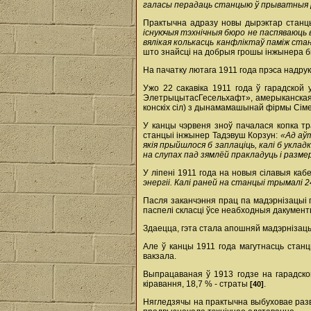
галасы перадаць станцыю ў прыватныя 
Практычна адразу новы дырэктар станцы
існуючыя тэхнічныя бюро не паспяваюць в
вялікая колькасць канфліктаў паміж ста
што знайсці на добрыя грошы інжынера бы
На пачатку лютага 1911 года прэса надру
Ужо 22 сакавіка 1911 года ў гарадской
Элетрыцытас­Гесельхафт», амерыканская 
конскіх сіл) з дынама­машынай фірмы Сім
У канцы чэрвеня зноў пачалася копка т
станцыі інжынер Тадэвуш Корзун:
«Ад аў
якія прыйшлося б заплаціць, калі б укла
на слупах пад зямлёй пракладуць і разм
У ліпені 1911 года на новыя сілавыя ка
энергіі. Калі раней на станцыі трымалі
Пасля заканчэння прац па мадэрнізацыі га
паспелі скласці ўсе неабходныя дакумент
Здаецца, гэта стала апошняй мадэрнізац
Але ў канцы 1911 года магутнасць стан
вакзала.
Выпрацаваная ў 1913 годзе на гарадской
кіравання, 18,7 % - страты
.
[40]
Нягледзячы на практычна выбуховае разв