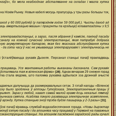
гаўз», бо мела неабходнае абсталяванне на складах і магла хутка
на Нізкім Рынку. Новыя кабелі могуць прапусціць у тры разы большы ток,
аход у 60 000 рублёў (у папярэднім годзе 59 000 руб.). Чысты даход ад
ічваць амартызацыю машын і працэнты па крэдыце) кілават­гадзіны з 9,5
лектра­вадастанцыі, а зараз, пасля абрання ў камісію, пакінуў пасаду
рсаналу на кожнай сучаснай электрастанцыі, якая патрабуе добрага
зную акумулятарную батарэю, якая без якаснага абслугоўвання хутка
 да гэта часу ў нас не ужываюцца электрарухавікі і электрычнасць не
і ўсталёўваецца рухавік Дызеля. Персанал станцыі пачаў пракладваць
ў працаваць. Усе мантажныя работы выкананы дасканала. Сам рухавік
 ўсталявала тая ж віленская фірма»
. Аднак вечарам 29 снежня горад
[28]
утка стала вядома, што паломка рухавіка адбылася з­за дрэннай ачысткі
жадаючых далучыцца да размеркавальных сетак. З гэтай нагоды «Віленскі
ску было зроблена ў аптэцы Гутоўскага. Электратэхнічныя працы ў
арыянт. Зараз у любой, нават самай малой краме ёсць некалькі лямпаў.
ктрычнага святла. Асабліва пачало развівацца электрычнае асвятленне,
 ў арэнду. Хутка станцыю зноў трэба будзе пашыраць у 2-3 разы»
.
[31]
оўскі пачаў кіраваць службай водазабеспячэння горада.
«Новы дырэктар
кінуў гэтую пасаду і да апошняга часу працаваў у Германіі на паважных
 рэканструкцыю станцыі. На апошнім пасяджэнні гарадской рады гучалі