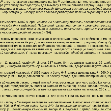
еў атрутны выхлап з­за недапалу паліва ў цыліндрах
. Але справа гэтым 
[13]
атра ўсталяваў высокую трубу для выхлапу. Гэта не спыніла скаргаў. Тады Шт
працягвала пісаць:
«Нафтавы рухавік Штрэмера застаецца галоўнай тэмай с
з дыму і смуроду. Здаецца такая гаспадарчая справа павінна вырашацца без 
ікам электрычнай энергіі:
«Мінск. Ад абанентаў мясцовай электрастанцыі п
 - нагода для канфліктаў. Падлучэнні прыватных сетак у шматлікіх месцах п
струкцый, па якіх можна было б адсачыць правільнасць працы лічыльнік
на чвэрць прафесійнай справай»
.
[16]
о у Мінску развялося шмат самазваных электраманцёраў, якія займаюцца ман
аныя электрычныя бюро. Для выканання электратэхнічных прац патрэбны добры
ботнікі ніколі не выконвалі ахоўнага занулення абсталявання і іншых неабхо
 гарадская электрычная кампанія ці, наадварот, спажыўцы энергіі мелі вял
ай кваліфікацыі»
. У якасці прыкладу прыводзіўся яўрэйскі шпіталь, які, сэ
я: 11 цэркваў, касцёлаў, сінагог, 137 крам, 84 прыватныя кватэры, 16 фаб
сцініц, 7 навучальных устаноў, 4 бальніцы і лячэбніцы, дабрачынныя ўстановы,
 газавымі ліхтарамі. У 1892 годзе іх было 647, а праз дзесяць гадоў - 960. 
 якраз у 1910 годзе для асвятлення раёнаў горада, дзе няма электрычнасці,
ыя аб чарговай рэканструкцыі мінскай электрастанцыі, для чаго адбыліся кан
, але гарадскія ўлады палічылі магчымым выдзяліць толькі 105 000 рублёў
21]
планах рэканструкцыі была закупка дызельнага рухавіка магутнасцю 230 к. с.
ся работы па рэканструкцыі станцыі, але новы дызельны рухавік і новы генер
скі» пісаў:
«Станцыя водаправодна­электрычная. Пашырэнне станцыі выклі
аз 500, а ў мінулым годзе было 240. За пашырэнне станцыі трэба быць у
йшоў у Электрычную камісію на месца К. Плаўскага і цяпер стаў яе ст