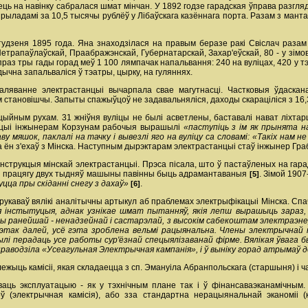
зець на навінку сабралася шмат мінчан. У 1892 годзе гарадская ўправа разгл
прыладамі за 10,5 тысячы рублёў у Лібаўскага казённага порта. Разам з ма
удзеня 1895 года. Яна знаходзілася на правым беразе ракі Свіслач раза
етрапаўлаўскай, Праабражэнскай, Губернатарскай, Захар'еўскай, 80 - у зімов
 праз тры гады горад меў 1 100 лямпачак напальвання: 240 на вуліцах, 420 у т
ычна запальваліся ў тэатры, цырку, на гуляннях.
ляванне электрастанцыі вычарпала свае магутнасці. Частковыя ўдаскана
 становішчы. Запыты спажыўцоў не задавальняліся, даходы скараціліся з 16,
ыйным рухам. 31 жніўня вуліцы не былі асветлены, баставалі нават ліхта
нцыі інжынерам Корзунам рабочыя вырашылі
«паступіць з ім як прынята на
ву мяшок, паклалі на тачку і вывезлі яго на вуліцу са словамі: «Такіх нам н
да ён з'ехаў з Мінска. Наступным дырэктарам электрастанцыі стаў інжынер Гра
нструкцыя мінскай электрастанцыі. Прэса пісала, што ў пастаўленых на г
на працягу двух тыдняў машыны павінны быць адрамантаваныя
. Зімой 190
[5]
уцца пры скіданні снегу з дахаў»
.
[6]
надрукаваў вялікі аналітычны артыкул аб праблемах электрыфікацыі Мінска. 
я інстытуцыя, аднак узнікае шмат пытанняў, якія лепш вырашыць зараз,
цы ранейшай - ненадзейнай і састарэлай, з высокім сабекоштам электраэн
так далей, усё гэта зроблена вельмі рацыянальна. Члены электрычнай ка
лі перадаць усе работы сур'ёзнай спецыялізаванай фірме. Вялікая ўвага б
аводзіла «Усеагульная Электрычная кампанія», і ў выніку горад атрымаў 
ыць камісіі, якая складаецца з сп. Эмануіла Абранпольскага (старшыня) і чальц
аць эксплуатацыю - як у тэхнічным плане так і ў фінансава­эканамічным. 
ў (электрычная камісія), або з­за стандартна нерацыянальнай эканоміі (