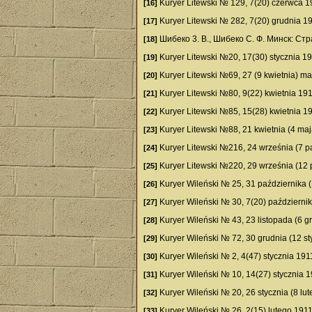
Kuryer Litewski № 129, 7(20) czerwca 1
[16]
Kuryer Litewski № 282, 7(20) grudnia 1
[17]
Шибеко 3. В., Шибеко С. Ф. Минск: Ст
[18]
Kuryer Litewski №20, 17(30) stycznia 19
[19]
Kuryer Litewski №69, 27 (9 kwietnia) ma
[20]
Kuryer Litewski №80, 9(22) kwietnia 191
[21]
Kuryer Litewski №85, 15(28) kwietnia 1
[22]
Kuryer Litewski №88, 21 kwietnia (4 maj
[23]
Kuryer Litewski №216, 24 września (7 p
[24]
Kuryer Litewski №220, 29 września (12 
[25]
Kuryer Wileński № 25, 31 października (
[26]
Kuryer Wileński № 30, 7(20) październi
[27]
Kuryer Wileński № 43, 23 listopada (6 g
[28]
Kuryer Wileński № 72, 30 grudnia (12 st
[29]
Kuryer Wileński № 2, 4(47) stycznia 191
[30]
Kuryer Wileński № 10, 14(27) stycznia 1
[31]
Kuryer Wileński № 20, 26 stycznia (8 lut
[32]
Kuryer Wileński № 26, 2(15) lutego 1911
[33]