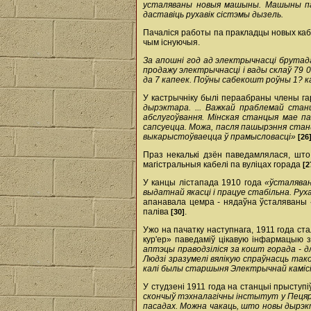
усталяваны новыя машыны. Машыны пас
даставіць рухавік сістэмы дызель.
Пачаліся работы па пракладцы новых кабе
чым існуючыя.
За апошні год ад электрычнасці брута­да
продажу электрычнасці і вады склаў 79 0
да 7 капеек. Поўны сабекошт роўны 1? кап
У кастрычніку былі пераабраны члены га
дырэктара. ... Важкай праблемай стан
абслугоўвання. Мінская станцыя мае па
сапсуецца. Можа, пасля пашырэння станц
выкарыстоўваецца ў прамысловасці»
[26
Праз некалькі дзён паведамлялася, што
магістральныя кабелі па вуліцах горада
[2
У канцы лістапада 1910 года
«ўсталяван
выдатнай якасці і працуе стабільна. Ру
апанавала цемра - нядаўна ўсталяваны
паліва
.
[30]
Ужо на пачатку наступнага, 1911 года ст
кур'ер» паведаміў цікавую інфармацыю з
аптэцы праводзіліся за кошт горада - д
Людзі зразумелі вялікую спраўнасць так
калі былы старшыня Электрычнай камісіі
У студзені 1911 года на станцыі прыступ
скончыў тэхналагічны інстытут у Пецярбу
пасадах. Можна чакаць, што новы дырэкт