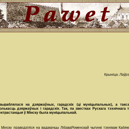
Крыніца:
Лаўрэ
я выраблялася на дзяржаўных, гарадскіх (ці муніцыпальных), а та
ькасць дзяржаўных і гарадскіх. Так, па звестках Рускага тэхнічнага 
ектрастанцыя ў Мінску была муніцыпальнай.
Мінску праводзіліся на вадакачцы Лібава­Роменскай чыгункі тэхнікам Каб