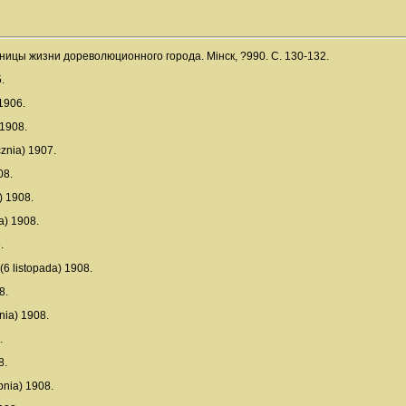
аницы жизни дореволюционного города. Мінск, ?990. С. 130-132.
.
 1906.
 1908.
cznia) 1907.
08.
) 1908.
a) 1908.
.
(6 listopada) 1908.
8.
nia) 1908.
.
8.
pnia) 1908.