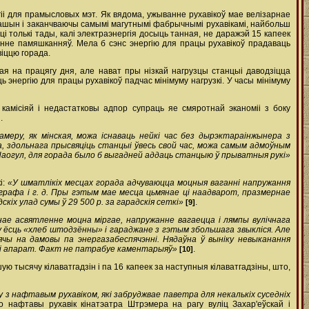
іі для прамысловых мэт. Як вядома, ужыванне рухавікоў мае велізарнае
 машын і заканчваючы самымі магутнымі фабрычнымі рухавікамі, найбольш
 толькі тады, калі электраэнергія досыць танная, не даражэй 15 капеек
святленне памяшканняў. Мела б сэнс энергію для працы рухавікоў прадаваць
іццю горада.
ая на працягу дня, але нават пры нізкай нагрузцы станцыі даводзіцца
энергію для працы рухавікоў падчас мінімуму нагрузкі. У часы мінімуму
камісіяй і недастатковы адпор супраць яе смяротнай эканоміі з боку
.
ру, як мінская, можа існаваць нейкі час без дырэктара­інжынера з
, здольнага прысвяціць станцыі ўвесь свой час, можа самым адмоўным
Наогул, для горада было б выгадней аддаць станцыю ў прыватныя рукі»
і:
«У шматлікіх месцах горада адчуваюцца моцныя ваганні напружання
ографа і г. д. Пры гэтым мае месца цьмянае ці наадварот, празмернае
іх улад сумы ў 29 500 р. за гарадскія сеткі»
.
[9]
нае асвятленне моцна міргае, напружанне вагаецца і лямпы вулічнага
ску ёсць «хлеб штодзённы» і гараджане з гэтым збольшага звыкліся. Але
ячы на дамовы па энергазабеспячэнні. Нядаўна ў выніку невыканання
ўскі апарат. Факт не патрабуе каментарыяў»
.
[10]
 тысячу кілават­гадзін і па 16 капеек за наступныя кілават­гадзіны, што,
 нафтавым рухавіком, які забруджвае паветра для некалькіх суседніх
о нафтавы рухавік кінатэатра Штрэмера на рагу вуліц Захар'еўскай і