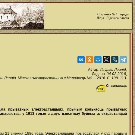
Старонка № 1 горада
Ліды і Лідскага павета
Аўтар:
Лаўрэш Леанід
,
Дадана:
04-02-2016
,
ш Леанід. Мінская электрастанцыя // Маладосць №1 – 2016. С. 108–113
.
Спампаваць
ксама прыватных электрастанцыях, прычым колькасць прыватных
таварыства, у 1913 годзе з двух дзясяткаў буйных электрастанцый
яком 21 снежня 1886 года. Электрамашына прыводзілася ў рух паравым