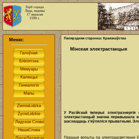
Герб горада
Ліды, наданы
17 верасня
1590 г.
Папярэдняя старонка: Краязнаўства
Меню:
Мінская электрастанцыя
У Расійскай імперыі электраэнергі
электрастанцый значна перавышала кол
шаснаццаць з'яўляліся прыватнымі. Эл
Першыя вопыты па электраасвятленні ў 