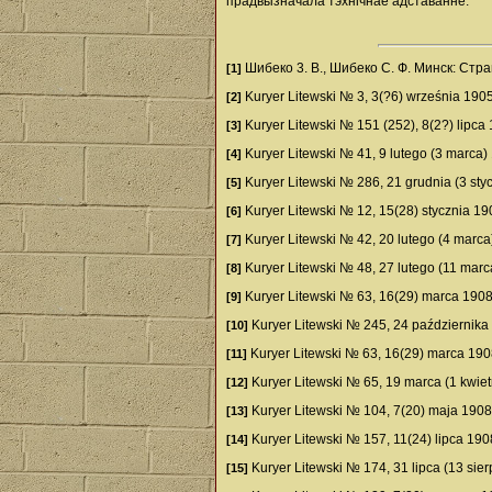
прадвызначала тэхнічнае адставанне.
Шибеко 3. В., Шибеко С. Ф. Минск: Стр
[1]
Kuryer Litewski № 3, 3(?6) września 1905
[2]
Kuryer Litewski № 151 (252), 8(2?) lipca
[3]
Kuryer Litewski № 41, 9 lutego (3 marca)
[4]
Kuryer Litewski № 286, 21 grudnia (3 sty
[5]
Kuryer Litewski № 12, 15(28) stycznia 19
[6]
Kuryer Litewski № 42, 20 lutego (4 marca
[7]
Kuryer Litewski № 48, 27 lutego (11 marc
[8]
Kuryer Litewski № 63, 16(29) marca 1908
[9]
Kuryer Litewski № 245, 24 października 
[10]
Kuryer Litewski № 63, 16(29) marca 190
[11]
Kuryer Litewski № 65, 19 marca (1 kwiet
[12]
Kuryer Litewski № 104, 7(20) maja 1908
[13]
Kuryer Litewski № 157, 11(24) lipca 190
[14]
Kuryer Litewski № 174, 31 lipca (13 sier
[15]