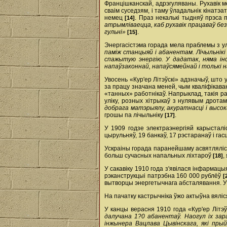
Францішканскай, адрэгуляваны. Рухавік м
сваім суседзям, і таму ўладальнік кінатэ
немец
. Праз некалькі тыдняў прэса 
[14]
атрымліваецца, каб рухавік працаваў бе
гульні»
.
[15]
Энергасістэма горада мела праблемы з ул
паміж станцыяй і абанентам. Лічыльнікі
спажытую энергію. У дадатак, няма ін
напаўзаконнай, напаўсямейнай і толькі 
Увосень «Кур'ер Літэўскі» адзначыў, шт
за працу значана меней, чым кваліфікав
«танных» работнікаў. Напрыклад, такія ра
уліку, розных хітрыкаў з нулявым дротам
добрага матэрыялу, акуратнасці і высок
грошы па лічыльніку
.
[17]
У 1909 годзе электраэнергіяй карысталіс
цырульняў, 19 банкаў, 17 рэстаранаў і га
Ускраіны горада па­ранейшаму асвятляліся
больш сучасных напальных ліхтароў
,
[18]
У сакавіку 1910 года з'явілася інфармац
рэканструкцыі патрэбна 160 000 рублёў
[
вытворцы энергетычнага абсталявання. У 
На пачатку кастрычніка ўжо актыўна вялі
У канцы верасня 1910 года «Кур'ер Літэў
далучана 1?0 абанентаў. Наогул іх зар
інжынера Вацлава Цывінскага, які пры