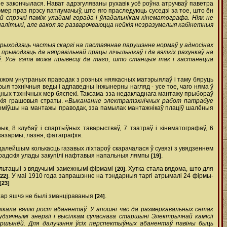
не закончылася. Нават адрэгуляваны рухавік усё роўна атручваў паветра
рэмер праз прэсу патлумачыў, што яго праследуюць суседзі за тое, што ён
прэчкі паміж уладамі горада і ўладальнікам кінематографа. Ніяк не
палітыкі, але вакол яе разварочваюцца нейкія незразумелыя кабінетныя
рыходзяць частыя скаргі на пастаяннае парушэнне нормаў у адносінах
рыводзяць да няправільнай працы лічыльнікаў і да вялікіх рахункаў на
аў. Усё гэта можа прывесці да таго, што станцыя так і застанецца
тажом унутраных праводак з розных няякасных матэрыялаў і таму бяруць
я тэхнічныя веды і адпаведны інжынерны нагляд - усе тое, чаго няма ў
дных тэхнічных мер бяспекі. Таксама з­за недакладнага мантажу прыбораў
ікія грашовыя страты.
«Выкананне электратэхнічных работ патрабуе
каноміўшы на мантажы праводак, з­за памылак мантажнікаў плаціў шалёныя
рык, 8 клубаў і спартыўных таварыстваў, 7 тэатраў і кінематографаў, 6
 казармы, лазня, фатаграфія.
У далейшым колькасць газавых ліхтароў скарачалася ў сувязі з увядзеннем
 гарадскія улады закупілі нафтавыя напальныя лямпы
.
[19]
сультацыі з вядучымі замежнымі фірмамі
. Хутка стала вядома, што для
[20]
. У маі 1910 года запрашэнне на тэндарныя таргі атрымалі 24 фірмы­
[22]
[23]
атар яшчэ не былі зманціраваныя
.
[24]
кала вялікі рост абанентаў. У апошні час да размеркавальных сетак
дзячнымі энергіі і высілкам сучаснага старшыні Электрычнай камісіі
аршынёй. Для далучэння ўсіх перспектыўных абанентаў павіны быць