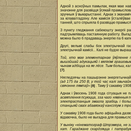
Адной з асноўных памылак, якая мае нав
значэнне для развіцця ўсякай прамыслова
зручныя ў выкарыстанні. Аднак з эканамі
за кілават­гадзіну. Але камісія ўсталёўв
танней, што спрыяла б развіццю прамысло
З пункту гледжання сабекошту энергіі р
падтрымліваць пастаянную работу. Выгадн
можна было б прадаваць энергію па 6 капее
Другі, вельмі слабы бок электрычнай г
электрычнай камісіі... Калі не будзе выр
Той, хто мае элементарнае ўяўленне п
вышэйшай адукацыяй і вялікімі грашовы
чынам адбіцца на яе лёсе. Тым больш, к
.
[7]
Нягледзячы на пашырэнне энергетычнай 
(ад 175 да 250 В, у той час калі звыча
свячэнне лямпаў»
. Таму ў сакавіку 190
[8]
Аднак і ўвосень 1908 года сітуацыя не
асвятлення псуюцца, з­за чаго нявінныя 
электрастанцыя змагла зрабіць і больш
станцыяй сваіх абавязкаў кансіліум з т
У сакавіку 1908 года было афіцыйна дазво
відавочна, было не выгадна для прамысл
У выніку
«кінематограф Штрэмера, не за
хат. Гараджане скардзяцца і патрабу