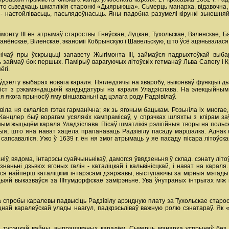
о сьведчаць шматлікія старонкі «Дыярыюша». Сьмерць манарха, відавочна, i
 настойлівасьць, пасьлядоўнасьць. Яны падобна разумелі кірункі зьнешняй 
монту III ён атрымаў староствы Гнеўскае, Луцкае, Тухольскае, Вэленскае, Ба
анёнскае, Віленскае, эканоміі Кобрынскую i Шавельскую, што ўсё ацэньвалася 
нічаў пры ўскрыцьці запавету Жыгімонта III, займаўся падрыхтоўкай выба
 займаў бок першых. Памірыў варагуючых літоўскіх гетманаў Льва Сапегу i Кр
ёгі.
ўдзел у выбарах новага караля. Нягледзячы на хваробу, выконваў функцыі дыр
ліст з рэкамэндацыяй кандыдатуры на караля Уладзіслава. На элекцыйным с
я якога прыносіў яму віншаваньні ад цэлага роду Радзівілаў.
іла ня склаліся гэтак гарманічна; як зь ягоным бацькам. Розьніла ix мног
. Канцлер быў ворагам усялякіх кампрамісаў, у спрэчках шляхты з клірам 
м жыцьцём караля Уладзіслава. Пісаў шматлікія рэлігійныя творы на польск
рыя, што яна нават хацела прапанаваць Радзівілу пасаду маршалка. Аднак
 сапсаваліся. Ужо ў 1639 г. ён ня змог атрымаць у яе пасаду пісара літоўск
ніў, вядома, інтарэсы суайчыньнікаў, дамогся ўвядзеньня ў склад. сэнату літо
знаньні дзьвюх ягоных галін - каталіцкай i кальвінісцкай, i нават на кара
ўся найперш каталіцкімі інтарэсамі дзяржавы, выступаючы за мірныя мэтад
цыяй выказваўся за ІІІтумдорфскае замірэньне. Ува ўнутраных інтрыгах мі
а спробы каралевы падвысіць Радзівілу арэндную плату за Тухольскае старос
цнай каралеўскай улады наагул, падкрэсьліваў важную ролю сэнатараў. Як «
 турэцкай вайны, выпрацаваных каралём. Сьмерць манарха успрыняў без 