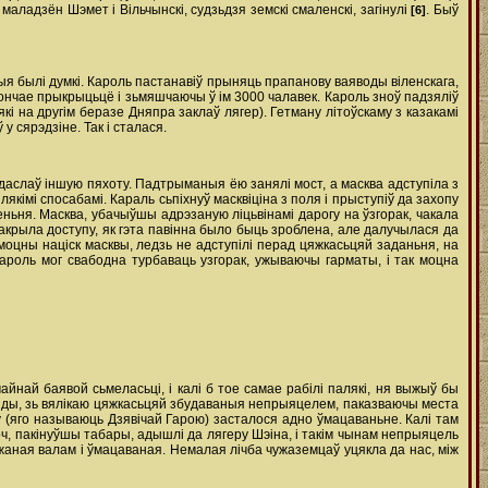
маладзён Шэмет i Вільчынскі, судзьдзя земскі смаленскі, загінулі
. Быў
[6]
я былі думкі. Кароль пастанавіў прыняць прапанову ваяводы віленскага,
ончае прыкрыцьцё i зьмяшчаючы ў ім 3000 чалавек. Кароль зноў падзяліў
які на другім беразе Дняпра заклаў лягер). Гетману літоўскаму з казакамі
у сярэдзіне. Так i сталася.
 падаслаў іншую пяхоту. Падтрыманыя ёю занялі мост, а масква адступіла з
якімі спосабамі. Караль сьпіхнуў масквіціна з поля i прыступіў да захопу
леньня. Масква, убачыўшы адрэзаную ліцьвінамі дарогу на ўзгорак, чакала
закрыла доступу, як гэта павінна было быць зроблена, але далучылася да
 моцны націск масквы, ледзь не адступілі перад цяжкасьцяй заданьня, на
ароль мог свабодна турбаваць узгорак, ужываючы гарматы, i так моцна
чайнай баявой сьмеласьці, i калі б тое самае рабілі палякі, ня выжыў бы
нёзды, зь вялікаю цяжкасьцяй збудаваныя непрыяцелем, паказваючы места
орку (яго называюць Дзявічай Гарою) засталося адно ўмацаваньне. Калі там
ноч, пакінуўшы табары, адышлі да лягеру Шэіна, i такім чынам непрыяцель
жаная валам i ўмацаваная. Немалая лічба чужаземцаў уцякла да нас, між