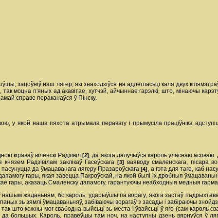
шоўшы, зацоўніў наш лягер, які знаходзіўся на адлегласьці каля двух кілямэ
 так моцна п'яных ад акавітае, хутчэй, айчыннае гарэлкі, што, мінаючы карэту
 самай справе пераканаўся ў Пінску.
ою, у якой наша пяхота атрымала перавагу i прымусіла праціўніка адступіц
дною кіраваў віленскі Радзівіл
, да якога далучыўся кароль уласнаю асоваю.
[2]
 князем Радзівілам заклікаў Гасеўскага
ваяводу смаленскага, пісара вой
[3]
 пасунуцца да ўмацаванага лягеру Празароўскага
, а гэта для таго, каб на
[4]
дапамогу гары, якая завецца Пакроўскай, на якой былі ix дробныя ўмацаваньні
скае гары, аказаць Смаленску дапамогу, гарантуючы неабходныя медныя гарма
ў нашым жаданьням, бо кароль, ударыўшы па ворагу, якога застаў падрыхтав
ыпаных зь зямлі ўмацаваньняў, забіваючы ворагаў з засады i забіраючы зной
ак што кожны мог свабодна выйсьці зь места i ўвайсьці ў яго (сам кароль св
 да большых. Кароль, правёўшы там ноч, на наступны дзень вярнуўся ў ляг