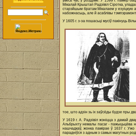
ўвесь час у роздуме. У 1599 г. памёр ба
Мікалай Крыштап Радзівіл Сіротка, уладал
старэйшым братам Мікалаем у езуіцкую ак
набожнасьць, але й асаблівы тэмпэрамэнт,
У 1605 г. з-за пошасьці мусіў пакінуць 
тое, што адзін зь ix заўсёды будзе пры д
У 1619 г. А. Радзівіл жэніцца з дамай д
Альбрыхту немалы пасаг - пажыцьцёва на
нашчадкаў, жонка памірае ў 1637 г. Ужо 
парадніўся з адным з самых магутных родаў