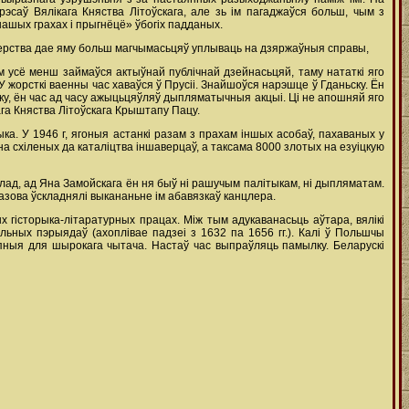
саў Вялікага Княства Літоўскага, але зь ім пагаджаўся больш, чым з
нашых грахах i прыгнёцё» ўбогіх падданых.
цлерства дае яму больш магчымасьцяў уплываць на дзяржаўныя справы,
сам усё менш займаўся актыўнай публічнай дзейнасьцяй, таму нататкі яго
У жорсткі ваенны час хаваўся ў Прусіі. Знайшоўся нарэшце ў Гданьску. Ён
ку, ён час ад часу ажыцьцяўляў дыпляматычныя акцыі. Ці не апошняй яго
ага Княства Літоўскага Крыштапу Пацу.
ка. У 1946 г, ягоныя астанкі разам з прахам іншых асобаў, пахаваных у
на схіленых да каталіцтва іншаверцаў, а таксама 8000 злотых на езуіцкую
клад, ад Яна Замойскага ён ня быў ні рашучым палітыкам, ні дыпляматам.
азова ўскладнялі выкананьне ім абавязкаў канцлера.
 гісторыка-літаратурных працах. Між тым адукаванасьць аўтара, вялікі
ьных пэрыядаў (ахоплівае падзеі з 1632 па 1656 гг.). Калі ў Польшчы
тупныя для шырокага чытача. Настаў час выпраўляць пaмылку. Беларускі