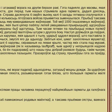
 i атакаваў ворага на другім беразе ракі. Гэта падняло дух масквы, якая
оста, дзе перад тым нашых стрымала адна гармата, дадалі дзесяць,
Справа дасягнула б свайго выніку, калі б загады гетмана спалучаліся з
екі колькасьць літоўскага войска прыкметна зьменшылася. Прыбыў таксама
учыць яму камандаваньне жаўнерамі. Той меў 1000 іншаземных жаўнераў,
угвы, якія былі цяпер паблізу лепей умацаваных прыкрыцьцяў, адсунуўшы
 змушаны быў адступаць. Тым часам гетман па прыбыцьці новых палкоў
ляў, дапускаў гвалтоўны штурм з другога боку. Наступ доўжыўся да паўдня,
х харугвах, якія адышлі з тылу, ударыў аддзел ворагаў, што паставіла ix
чыся, змусілі яго да адыходу. Забітыя коні, шмат захопленых мушкетаў,
лі б харугвы, скіраваныя на левае крыло, частка якіх стала пад мурамі,
 жаўнерамі (як ix называюць lauffgraff), чым адняў у непрыяцеля надзею
а, бо ён падазраваў, што нашы пры добрай развазе будуць, такім чынам,
захопленых пазыцыях. Празароўскі ад страху, прыняўшы гэта за праўду,
агонь, які вораг падклаў, адыходзячы, затушыў моцны дождж. За цудоўную
емная пяхота, разьмешчаная гэтак блізка, што большыя гарматы маглі
высілкам працы чалавека перацягнуў найцяжэйшыя гарматы да галоўнага
м аб памнажэньні родавых маёнткаў, а таксама прыёмам сястры, важнага