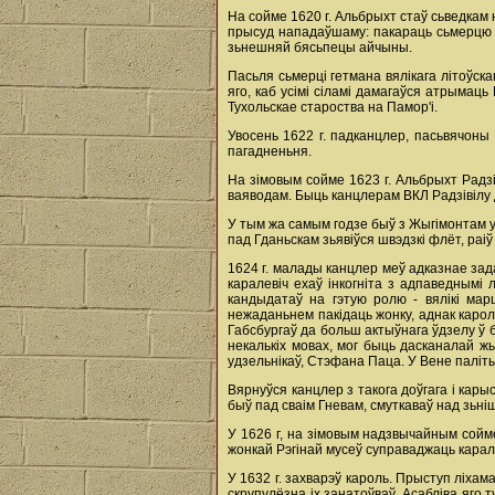
На сойме 1620 г. Альбрыхт стаў сьведкам на
прысуд нападаўшаму: пакараць сьмерцю пр
зьнешняй бясьпецы айчыны.
Пасьля сьмерці гетмана вялікага літоўска
яго, каб усімі сіламі дамагаўся атрымац
Тухольскае староства на Памор'і.
Увосень 1622 г. падканцлер, пасьвячоны
пагадненьня.
На зімовым сойме 1623 г. Альбрыхт Радзів
ваяводам. Быць канцлерам ВКЛ Радзівілу д
У тым жа самым годзе быў з Жыгімонтам у 
пад Гданьскам зьявіўся швэдзкі флёт, раі
1624 г. малады канцлер меў адказнае зада
каралевіч ехаў інкогніта з адпаведнымі
кандыдатаў на гэтую ролю - вялікі мар
нежаданьнем пакідаць жонку, аднак карол
Габсбургаў да больш актыўнага ўдзелу ў 
некалькіх мовах, мог быць дасканалай жы
удзельнікаў, Стэфана Паца. У Вене паліты
Вярнуўся канцлер з такога доўгага i карысн
быў пад сваім Гневам, смуткаваў над зьні
У 1626 г, на зімовым надзвычайным сойме
жонкай Рэгінай мусеў суправаджаць караля
У 1632 г. захварэў кароль. Прыступ ліха
скрупулёзна ix занатоўваў. Асабліва яго 