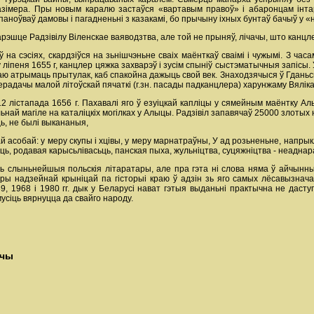
азімера. Пры новым каралю застаўся «вартавым правоў» i абаронцам інтарэ
паноўваў дамовы i пагадненьні з казакамі, бо прычыну іхных бунтаў бачыў у «
рэшце Радзівілу Віленскае ваяводзтва, але той не прыняў, лічачы, што кан
 на сэсіях, скардзіўся на зьнішчэньне сваіх маёнткаў сваімі i чужымі. З ча
ліпеня 1655 г, канцлер цяжка захварэў i зусім спыніў сыстэматычныя запісы. 
аю атрымаць прытулак, каб спакойна дажыць свой век. Знаходзячыся ў Гданьс
ерадачы малой літоўскай пячаткі (г.зн. пасады падканцлера) харунжаму Вялік
 лістапада 1656 г. Пахавалі яго ў езуіцкай каплiцы у сямейным маёнтку Алы
най магіле на каталіцкіх могілках у Алыцы. Радзівіл запавячаў 25000 злотых 
ць, не былі выкананыя,
й асобай: у меру скупы i хцівы, у меру марнатраўны, У ад розьненьне, напры
ь, родавая карысьлівасьць, панская пыха, жульніцтва, суцяжніцтва - неаднар
 слыньнейшыя польскія літаратары, але пра гэта ні слова няма ў айчынных
 надзейнай крыніцай па гісторыі краю ў адзін зь яго самых лёсавызначал
9, 1968 i 1980 гг. дык у Беларусі нават гэтыя выданьні практычна не дас
усіць вярнуцца да свайго народу.
шчы