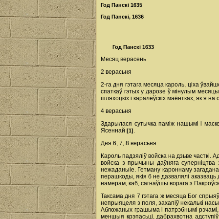
Год Панскі 1635
Год Панскі, 1636
Год Панскі 1633
Месяц верасень
2 верасьня
2-га дня гэтага месяца кароль, ціха ўвай
спаткаў гэтых у дарозе ў мінулым месяцы,
шляхоцкіх i каралеўскіх маёнтках, як я на
4 верасьня
Здарылася сутычка паміж нашымі i маскв
Ясеннай
.
[1]
Дня 6, 7, 8 верасьня
Кароль падзяліў войска на дзьве часткі. А
войска з прычыны даўняга суперніцтва з
нежаданыіе. Гетману кароннаму загадана
перашкоды, якія б не дазвалялі аказваць 
намерам, каб, сагнаўшы ворага з Пакроў
Таксама дня 7 гэтага ж месяца Бог спрыя
непрыяцеля з поля, захапіў некалькі нас
Абложаных грашыма i патрэбнымі рэчамі, т
меншыя крэпасьці, дабрахвотна адступіў