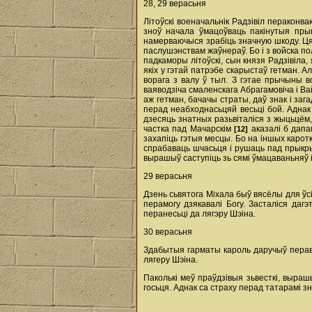
28, 29 верасьня
Літоўскі военачальнік Радзівіл пераконва
зноў начала ўмацоўваць пакінутыя пры
намерваючыся зрабіць значную шкоду. Цяп
паслушэнствам жаўнераў. Бо i з войска по
падкаморы літоўскі, сын князя Радзівіла, 
якіх у гэтай патрэбе скарыстаў гетман. 
ворага з валу ў тыл. З гэтае прычыны 
ваяводзіча смаленскага Абрагамовіча i В
аж гетман, бачачы страты, даў знак i заг
перад неабходнасьцяй весьці бой. Аднак 
дзесяць знатных разьвіталіся з жыцьцём, 
частка пад Мачарскім
аказалі б дапам
[12]
захапіць гэтыя месцы. Бо на іншых карот
спрабаваць шчасьця i рушаць пад прыкры
вырашыў саступіць зь сямі ўмацаваньняў i
29 верасьня
Дзень сьвятога Міхала быў вясёлы для ўс
перамогу дзякавалі Богу. Засталіся да
перанесьці да лягэру Шэіна.
30 верасьня
Здабытыя гарматы кароль даручыў пераве
лягеру Шэіна.
Паколькі меў праўдзівыя зьвесткі, выра
госьця. Аднак са страху перад татарамі зна