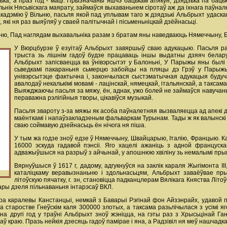
цька, а праз год - маці. Прызначаны яшчэ бацькам апякун, дзядзька па бац
ьнік Нясьвіскага маярату, займаўся выхаваньнем сіротаў аж да іхнага паўнал
адэмію ў Вільню, пасьля якой пад уплывам таго ж дзядзькі Альбрыхт удаскана
 які ня раз выяўляў у сваей палітычнай i пісьменьніцкай дзёйнасьці.
Вільню, Пад наглядам выхавальніка разам з братам яны наведваюць Нямеччыну,
У Вюрцбурзе ў езуітаў Альбрыхт завяршыў сваю адукацыю. Пасьля раз
трыста зь лішнім гадоў будзе працаваць іншы выдатны дзяяч беларус
Альбрыхт запісваецца ва ўнівэрсытэт у Балоньні, У Парыжы яны былі 
сьведкамі пакараньня сьмерцю забойцы на пляцы дэ Грэў у Парыжы
унівэрсытэце фактычна і, закончылася сыстэматычная адукацыя будуч
авалодаў некалькімі мовамі - лацінскай, нямецкай, італьянскай, а таксам
Выяжджаючы пасьля за мяжу, ён, аднак, ужо болей не займаўся навучань
пераважна рэлігійныя творы, цікавіўся музыкай.
Пасьля звароту з-за мяжы як асоба паўналетняя вызваляецца ад апекі д
маёнткамі i напаўзакладзеным фальваркам Турынам. Тады ж як валынскі 
сваю соймавую дзейнасьць ён нічога ня піша.
У тым жа годзе зноў едзе ў Нямеччыну, Швайцарыю, Італію, Францыю. Ка
16000 эскуда гадавой пэнсіі. Яго хацелі ажаніць з адной францус
адважыўшыся на разрыў з айчынай, у апошнюю хвіліну зь немалымі прыг
Вярнуўшыся ў 1617 г, дадому, адгукнуўся на заклік караля Жыгімонта I
каталіцкаму веравызнаньню i здольнасьцям, Альбрыхт заваёўвае пры
літоўскую пячатку, г. зн, становіцца падканцлерам Вялікага Княства Літ
вары дзеля пільнаваньня інтарэсаў ВКЛ.
вара каралевы Канстанцыі, немкай з Баварыі Рэгінай фон Айзэнрайх, удавой 
 старостве Гнеўскім каля 300000 злотых, а таксама разьлічылася з усімі яг
на другі год у траўні Альбрыхт зноў жэніцца, на гэты раз з Хрысьцінай Га
 краю. Празь нейкія дзесяць гадоў пaмірае i яна, а Радзівіл ня меў нашчадкаў