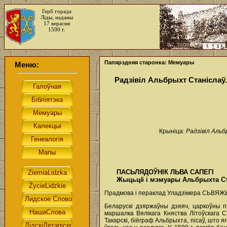
Герб горада
Ліды, наданы
17 верасня
1590 г.
Папярэдняя старонка: Мемуары
Меню:
Радзівіл Альбрыхт Станісл
Крыніца:
Радзівіл Альб
ПАСЬЛЯДОЎНІК ЛЬВА САПЕГІ
Жыцьцё i мэмуары Альбрыхта Ст
Прадмова i пераклад Уладзімера СЬВЯ
Беларускі дзяржаўны дзяяч, царкоўны пі
маршалка Вялікага Княства Літоўскага 
Такарскі, біёграф Альбрыхта, пісаў, што 