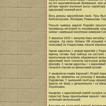
на яго ашаламляльнае ўражаньне, пра шт
аўтара ядналі агульныя рысы характару -
адыгрываў значнай ролі.
Вось доказы каралеўскае ласкі. Пры Жыгі
Бейсагольскае, Ліпніцкае, Румшыскае, Гер
Пасьля сьмерці караля Радзівіл прысут
прымірыць каталікоў зь іншаверцамі, хоць
набор i завяршыў насуперак намерам Сап
У верасьні 1632 г. канцлер бярэ актыўны 
складзе. Ад папы Урбана VIII атрымаў 
галасаваў за Уладзіслава, пасьля абраньн
Аднак адносіны з новым каралём у Радзів
карону, гатовы быў пайсьці на саступкі
практычным каталіком, абураючыся вольны
каралевай былі спачатку нагэтулькі доб
Дэнгафу. З часам адносіны i з каралевай
пачаліся спрэчкі на фінансавай аснове.
У канфліктах паміж Каронай i Літвой бара
роду, не зважаючы на розьніцу ў веравы
Радзівілам. У зьнешняй палітыцы кірава
ўдзелу ня браў, у дачыненьнях і ca Швэ
Асалінскага.
Канфлікт з каралеўскай сям'ёй пачаўся с
перастаў быць прыхільнікам караля i мо
шляхоцкіх вольнасьцяў.
Канцлер не патрымаў плянаў вядзеньня