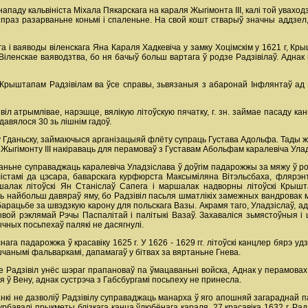
паду кальвініста Міхала Пякарскага на караля Жыгімонта III, калі той уваходзіў
аз разарваньне коньмі i спаленьне. На свой кошт стварыў значны аддзел, я
га i ваяводы віленскага Яна Караля Хадкевіча у замку Хоцімскім у 1621 г, Кры
ь Віленскае ваяводзтва, бо ня бачыў больш вартага ў родзе Радзівілаў. Адна
 Крыштапам Радзівілам ва ўсе справы, зьвязаныя з абаронай Інфлянтаў ад 
іл атрымлівае, нарэшце, вялікую літоўскую пячатку, г. зн. займае пасаду канц
авялося 30 зь лішнім гадоў.
Гданьску, займаючыся арганізацыяй флёту супраць Густава Адольфа. Тады ж пр
ў Жыгімонту III накіраваць для перамоваў з Густавам Абольфам каралевіча Ула
ньне суправаджаць каралевіча Уладзіслава ў доўгім падарожжы за мяжу ў ролі
 лістамі да цэсара, баварскага курфюрста Максыміляна Вітэльсбаха, флярэ
шалак літоўскі Ян Станіслаў Сапега i маршалак надворны літоўскі Крышта
ь найбольш давяраў яму, бо Радзівіл пасьля шматлікіх замежных вандровак ме
барацьбе за швэдзкую карону для польскага Вазы. Акрамя таго, Уладзіслаў, 
вой рэклямай Рэчы Паспалітай i палітыкі Вазаў. Захаваліся зьмястоўныя i ці
чных посьпехаў палякі не дасягнулі.
ага падарожжа ў красавіку 1625 г. У 1626 - 1629 гг. літоўскі канцлер бярэ удз
шчанымі фальваркамі, дапамагаў у бітвах за вяртаньне Гнева.
 Радзівіл унёс шэраг прапановаў па ўмацаваньні войска, Аднак у перамовах с
 ў Вену, аднак сустрэча з Габсбургамі посьпеху не принесла.
манкі не дазволіў Радзівілу суправаджаць манарха ў яго апошняй загараднай
турбавалі прыкметы блізкага канца ўлюбёнага караля. 27 красавіка 1632 г. Рад