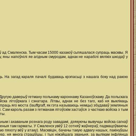
траў ад Смаленска. Тым часам 15000 казакоў сьпяшалася супраць масквы. Я
, яны напоўнілі яе агідным смуродам, аднак не нарабілі вялікіх шкодаў у
ь. На загад караля пачалі будаваць крэпасьці з нашага боку над ракою
 Другую даверыў гетману польнаму кароннаму Казаноўскаму. Да польскага
ска літоўркага i сэнатара. Літвы, аднак не без таго, каб ня выклікаць
супраць яго моста (lauffgraff, як гэта называюць немцы) збудаваў земляныя
. Сам кароль разам з гетманам літоўскім застаўся з часткаю войска з тым
ты.
аным i ахаваным рознага роду завадамі, дзякуючы вывучцы войска сагнаў
дзеныя там гарматы. У Смаленск увёў 12 сотняў жаўнераў, падмацоўваючы
аю пяхоту вёў у атаку). Масквіцін, бачачы такую адвагу нашых, пакінуўшы
ер, ня многа страціўшы, i тых ніжэйшага званьня, за вылікам інфлянца