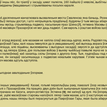
аў іншы лёс, бо трапіў у засаду, шмат палегла, 160 пайшло ў няволю, выбітны 
акідаючы ўмацаваньні i стрымліваючы посьпех караля.
саб дасягненьня канчатковага вызваленьня места Смаленска яна бачыць. Розны
е быў лепшы доступ, i што непрыяцель прадбачыў, будуючы ў тым месцы абар
нны мусіць стрымліваць падмогу, пасыланую праз Шэіна
, гетмана Масквы (
[7]
аб масквіцін Празароўскі ня мог даць падмогі. Сам кароль з рэштаю войска ішоў 
ікі атрад ворагаў, але казакам не хапіла сілаў аказаць адпор, князь Радзівіл
оўскай Гары, калі нашы імкнуліся да ix умацаваньняў, каб выгнаць ворага ўсял
бягацца, але ліцьвіны, выскокваючы з выгодных засадаў, змусілі ix да адступ
у, ад лягера Шэіна, дзе польскае войска ў выніку чыёйсьці памылкі яшчэ не 
х палкоўнікаў, каб захапіць схілы ўзгорка з другога боку. Тыя, падпаўшы пад
, ён загадаў засьпяшацца з падмогаю некалькім харугвам. Гэткім чынам к
оч масква адтуль адступіла.
выгоднае авалоданьне ўзгоркам.
зь іншых умацаваньняў. Казакі, голымі пераплыўшы раку, паказалі ўзор незвы
былі з Празароўскім. На працягу двух дзён былі зьнішчаныя практычна ўсе г
страчана не багата, апроч ротмістра Эсткена
; які загінуў ад кулі. На ўзг
[9]
акі, уцёкі маскоўскае старожы напоўнілі лягер такім жахам, што ў наступную 
жа дзень нашы лягеры былі перасунутыя да Пакроўскае Гары, якая была абкру