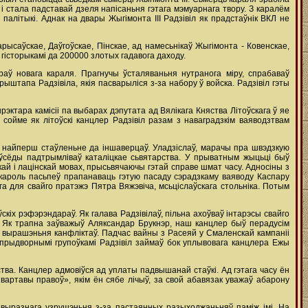
 стала падставай дзеля напісаньня гэтага мэмуарнага твору. З каралём
палітыкі. Аднак на двары Жыгімонта III Радзівіл як прадстаўнік ВКЛ не
рысаўскае, Даўгоўскае, Пінскае, ад намесьнікаў Жыгімонта - Ковенскае,
гісторыкамі да 200000 злотых гадавога даходу.
раў новага караля. Прагнучы ўсталяваньня нутранога міру, спрабаваў
ыштапа Радзівіла, якія пасварыліся з-за набору ў войска. Радзівіл гэты
эктара камісіі па выбарах дэпутата ад Вялікага Княства Літоўскага ў яе
ойме як літоўскі канцлер Радзівіл разам з наваградзкім ваяводзтвам
ае, найперш стаўленьне да іншаверцаў. Уладзіслаў, марачы пра швэдзкую
заўсёды падтрымліваў каталіцкае сьвятарства. У прыватным жыцьці быў
ай i лацінскай мовах, прысьвячаючы гэтай справе шмат часу. Адносіны з
 кароль пасьпеў прапанаваць гэтую пасаду сэрадзкаму ваяводу Каспару
ага для свайго пратэжэ Пятра Вяжэвіча, мсьціслаўскага стольніка. Потым
ўскіх рэфэрэндараў. Як галава Радзівілаў, пільна ахоўваў інтарэсы свайго
ля. Як трапна заўважыў Аляксандар Брукнэр, наш канцлер быў перадусім
ы вырашэньня канфліктаў. Падчас вайны з Расеяй у Смаленскай кампаніі
ж прыдворнымі групоўкамі Радзівіл займаў бок уплывовага канцлера Ежы
тва. Канцлер адмовіўся ад уплаты падвышанай стаўкі. Ад гэтага часу ён
вартавы правоў», якім ён сябе лічыў, за свой абавязак уважаў абарону
выразнага узрушэньня з-за пастаянных разыходжаньняў паміж імі. На