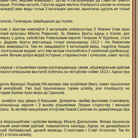
ькавай лініі, вядомы мэмуарыст, аўтар «Пэрэгрынацыі да Сьвятой Зямлі»
ецьця. Руплівы каталік, Сіротка аддае малога Альбрыхта разам зь ягоным
льваў свае веды толькі ў каталіцкіх школах, выносячы адтуль ня толькі
 Бэльгію, Галяндыю, Швайцарыю ды Італію.
ам з братам навучаўся ў каталіцкім унівэрсытэце ў Лювэне (там праз
кай культуры Мікола Равенскі). Зь Лювэна браты едуць у Італію, дзе
якраз у дзень забойства Равальякам караля Генрыка IV Бурбона, сталі
. Дадому браты вяртаюцца толькі напрыканцы 1612 г. На Лювэнскім
ага мэмуарыста. Там ён умацаваўся ў каталіцкай веры, падобна бацьку
а палітычнымі ведамі, што яму вельмі спатрэбіліся ў публічнай дзейнасьці.
нем. Вельмі добра ведаў гісторыю, старажытную i сучасную, шмат чытаў,
зядзькі і атрымлівае права распараджацца сваімі, абцяжаранымі даўгамі
пасол упершыню выступіў публічна на лютаўскім сойме 1613 г. Аднак пра
роль Францыі Людовік XIII аказвае яму асаблівую ўвагу, нават прызначае
кай князёўнай. Ужо быў прызначаны тэрмін шлюбу, але Альбрыхту не
одамі ўцякае праз мора да Гданьска.
II, зьявіўся пры двары ў Варшаве. Дзякуючы свайму высокаму становішчу,
хільнасьць караля i ў выніку атрымлівае Луцкае староства i меншую
оўскага. Зь вялікім канцлерам літоўскім Львом Сапегам ён дамаўляецца пра
па берасьцейскім i куяўскім ваяводу Міхалу Дзялынскім. Жонка прынесла
онымі шматлікімі даўгамі, павыкупляла заклады, Аднак, не дачакаўшыся
ннай Любамірскай, дачкой ваяводы Станіслава i Соф'і Астроскіх. Так ён
 i з гэтага шлюбу,