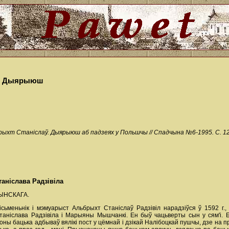
аў. Дыярыюш
рыхт Станіслаў. Дыярыюш аб падзеях у Польшчы // Спадчына №6-1995. С. 123-
аніслава Радзівіла
ЖЫНСКАГА.
сьменьнік i мэмуарыст Альбрыхт Станіслаў Радзівіл нарадзіўся ў 1592 г.,
Станіслава Радзівіла i Марыяны Мышчанкі. Ен быў чацьверты сын у сям'і.
ягоны бацька адбываў вялікі пост у цёмнай i дзікай Налібоцкай пушчы, дзе на 