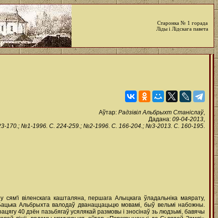
Старонка № 1 горада
Ліды і Лідскага павета
Аўтар:
Радзівіл Альбрыхт Станіслаў
,
Дадана:
09-04-2013
,
170.; №1-1996. С. 224-259.; №2-1996. С. 166-204.; №3-2013. С. 160-195
.
 у сям'і віленскага кашталяна, першага Алыцкага ўладальніка маярату,
 Бацька Альбрыхта валодаў дванаццацьцю мовамі, быў вельмі набожны.
працягу 40 дзён пазьбягаў усялякай размовы i зносінаў зь людзьмі, бавячы