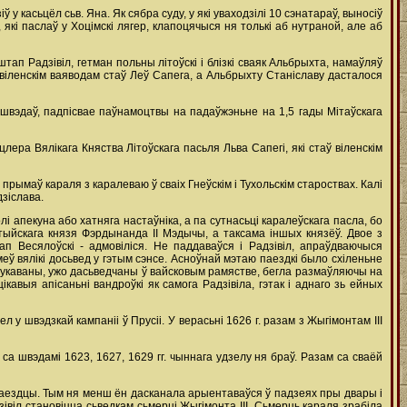
 у касьцёл сьв. Яна. Як сябра суду, у які уваходзілі 10 сэнатараў, выносіў
кі паслаў у Хоцімскі лягер, клапоцячыся ня толькі аб нутраной, але аб
штап Радзівіл, гетман польны літоўскі i блізкі сваяк Альбрыхта, намаўляў
к віленскім ваяводам стаў Леў Сапега, а Альбрыхту Станіславу дасталося
швэдаў, падпісвае паўнамоцтвы на падаўжэньне на 1,5 гады Мітаўскага
лера Вялікага Княства Літоўскага пасьля Льва Сапегі, які стаў віленскім
ымаў караля з каралеваю ў сваіх Гнеўскім i Тухольскім староствах. Калі
дзіслава.
 апекуна або хатняга настаўніка, а па сутнасьці каралеўскага пасла, бо
нтыйскага князя Фэрдынанда II Мэдычы, а таксама іншых князёў. Двое з
п Весялоўскі - адмовіліся. Не паддаваўся i Радзівіл, апраўдваючыся
ў вялікі досьвед у гэтым сэнсе. Асноўнай мэтаю паездкі было схіленьне
адукаваны, ужо дасьведчаны ў вайсковым рамястве, бегла размаўляючы на
кавыя апісаньні вандроўкі як самога Радзівіла, гэтак i аднаго зь ейных
ел у швэдзкай кампаніі ў Прусіі. У верасьні 1626 г. разам з Жыгімонтам III
а швэдамі 1623, 1627, 1629 гг. чыннага удзелу ня браў. Разам са сваёй
 паездцы. Тым ня менш ён дасканала арыентаваўся ў падзеях пры двары i
зівіл становіцца сьведкам сьмерці Жыгімонта III. Сьмерць караля зрабіла