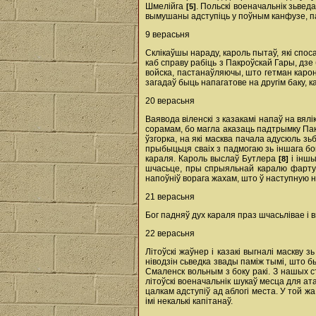
Шмелійга
. Польскі военачальнік зьвед
[5]
вымушаны адступіць у поўным канфузе, п
9 верасьня
Склікаўшы нараду, кароль пытаў, які спо
каб справу рабіць з Пакроўскай Гары, дз
войска, пастанаўляючы, што гетман каро
загадаў быць напагатове на другім баку, к
20 верасьня
Ваявода віленскі з казакамі напаў на вял
сорамам, бо магла аказаць падтрымку Пакр
ўзгорка, на які масква пачала адусюль зь
прыбыцьця сваіх з падмогаю зь іншага бок
караля. Кароль выслаў Бутлера
i іншы
[8]
шчасьце, пры спрыяльнай каралю фартуне
напоўніў ворага жахам, што ў наступную н
21 верасьня
Бог падняў дух караля праз шчасьлівае i 
22 верасьня
Літоўскі жаўнер i казакі выгналі маскву 
ніводзін сьведка звады паміж тымі, што 
Смаленск вольным з боку ракі. З нашых 
літоўскі военачальнік шукаў месца для ат
цалкам адступіў ад аблогі места. У той 
імі некалькі капітанаў.