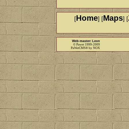
Home
Maps
[
] [
] [
Web-master: Leon
© Pawet 1999-2009
PaWetCMS® by NOX