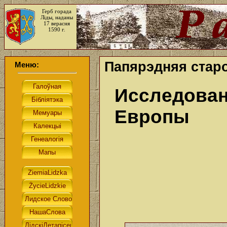
Герб горада
Ліды, наданы
17 верасня
1590 г.
Папярэдняя старо
Меню:
Исследован
Европы