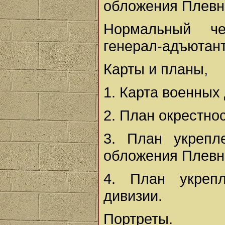
обложения Плевны
Нормальный че
генерал-адъютан
Карты и планы,
1. Карта военных
2. План окрестнос
3. План укрепл
обложения Плевн
4. План укрепл
дивизии.
Портреты.