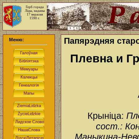
Герб горада
Ліды, наданы
17 верасня
1590 г.
Папярэдняя старо
Меню:
Плевна и Гр
Крыніца:
Пл
сост.: Кон
Маныкина-Невст