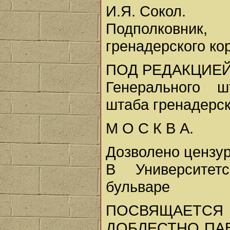
И.Я. Сокол.
Подполковни
гренадерского ко
ПОД РЕДАКЦИЕЙ
Генерального ш
штаба гренадерск
М О С К В А.
Дозволено цензуро
В Университет
бульваре
ПОСВЯЩАЕТС
ДОБЛЕСТНО ПА