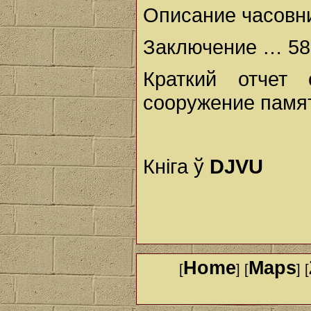
Описание часовн
Заключение … 58
Краткий отчет
сооружение памя
Кніга ў
DJVU
Home
Maps
[
] [
] [