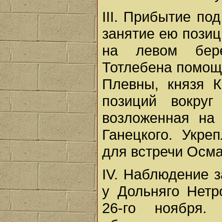
III. Прибытие по
занятие ею позиц
на левом бере
Тотлебена помощ
Плевны, князя К
позиций вокру
возложенная на 
Ганецкого. Укре
для встречи Осм
IV. Наблюдение з
у Дольняго Нетр
26-го ноября.