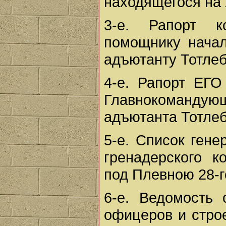
находящегося на 
3-е. Рапорт к
помощнику начал
адъютанту Тотлеб
4-е. Рапорт Е
Главнокомандую
адъютанта Тотлеб
5-е. Список ген
гренадерского к
под Плевною 28-г
6-е. Ведомость
офицеров и стро