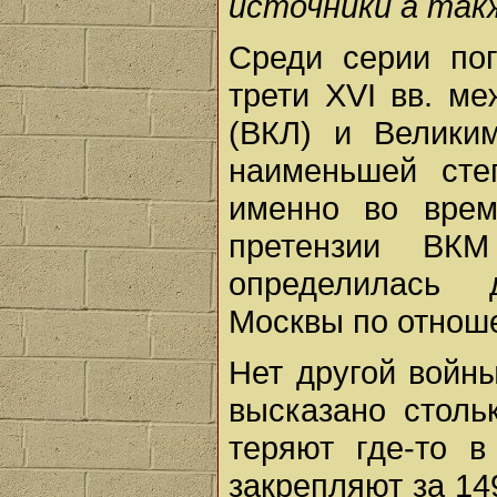
ис­точники а так
Среди серии по
трети XVI вв. м
(ВКЛ) и Велики
наименьшей сте
именно во вре
претензии ВК
определилась 
Москвы по отноше
Нет другой войны
высказано столь
теряют где-то в
закрепляют за 14