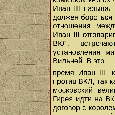
Иван III называ
должен бороться и
отношения межд
Иван III отговар
ВКЛ, встречаю
установления м
Вильней. В это
время Иван III 
против ВКЛ, так к
московский вели
Гирея идти на ВК
договор с короле