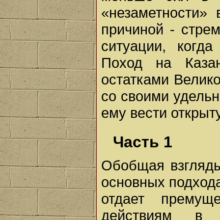
«незаметности» 
причиной - стрем
ситуации, когд
Поход на Каза
остатками Велик
со своими удельн
ему вести открыт
Часть 1
Обобщая взгляды
основных подхода
отдает премущ
действиям в 