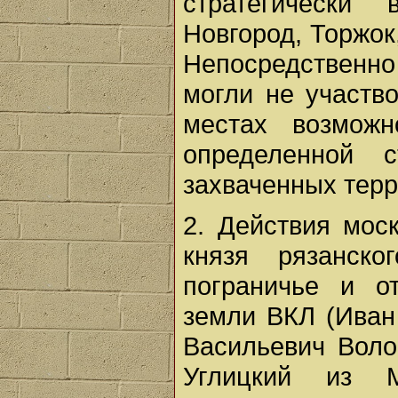
стратегически
Новгород, Торжок
Непосредственн
могли не участв
местах возможн
определенной с
захваченных терр
2. Действия мос
князя рязанск
пограничье и о
земли ВКЛ (Иван
Васильевич Воло
Углицкий из 