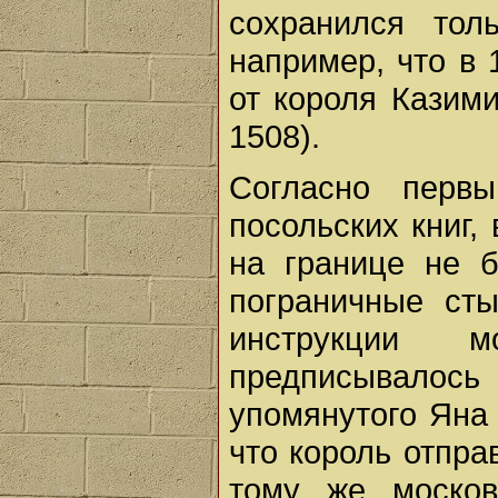
сохранился тол
например, что в 
от короля Казими
1508).
Согласно первы
посольских книг, 
на границе не б
пограничные ст
инструкции 
предписывало
упомянутого Яна 
что король отпра
тому же москов