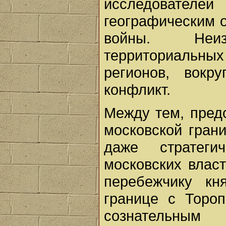
исследовател
географическим 
войны. Неиз
территориальн
регионов, вокр
конфликт.
Между тем, пред
московской гран
даже стратеги
московских влас
перебежчику кн
границе с Торо
сознательны