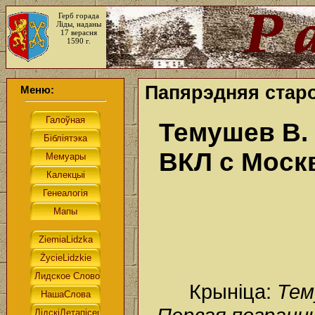
Герб горада
Ліды, наданы
17 верасня
1590 г.
Папярэдняя старо
Меню:
Темушев В.
ВКЛ с Москв
Крыніца:
Тем