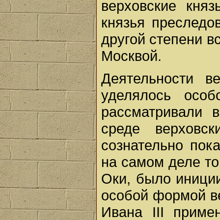
верховские княз
князья преследо
другой степени в
Москвой.
Деятельности в
уделялось осо
рассматривали в
среде верховс
сознательно пок
на самом деле то
Оки, было иници
особой формой ве
Ивана III приме