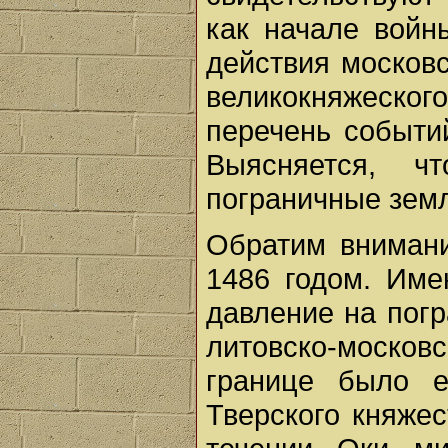
как начале войн
действия московс
великокняжеског
перечень событи
Выясняется, 
пограничные зем
Обратим внимани
1486 годом. Име
давление на погр
литовско-московс
границе было 
Тверского княже