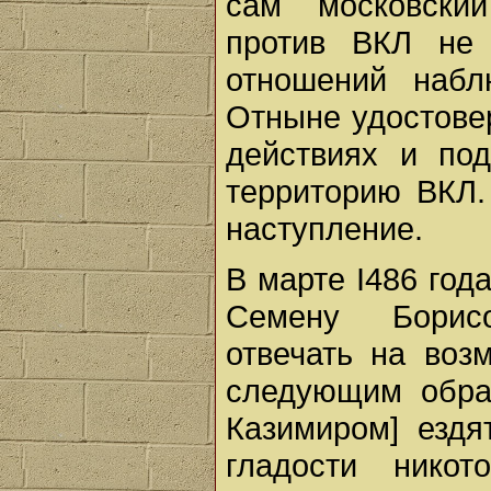
сам московски
против ВКЛ не 
отношений набл
Отныне удостове
действиях и под
территорию ВКЛ.
наступление.
В марте I486 год
Семену Борис
отвечать на воз
следующим обра
Казимиром] ездя
гладости нико