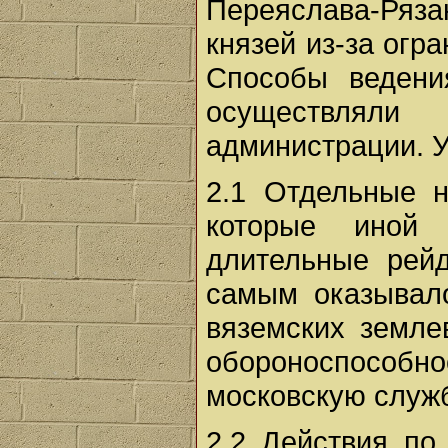
Переяслава-Ряз
князей из-за огр
Способы ведени
осуществляли 
администрации. У
2.1 Отдельные н
которые иной
длительные рей
самым оказывало
вяземских земле
обороноспособн
московскую служб
2.2 Действия по