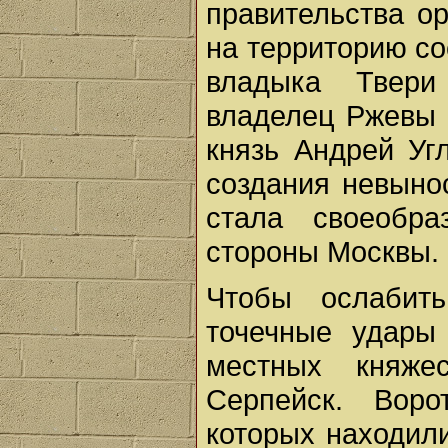
правительства о
на территорию со
владыка Твери
владелец Ржевы 
князь Андрей Уг
создания невыно
стала своеобр
стороны Москвы.
Чтобы ослабит
точечные удары
местных княже
Серпейск. Воро
которых находили