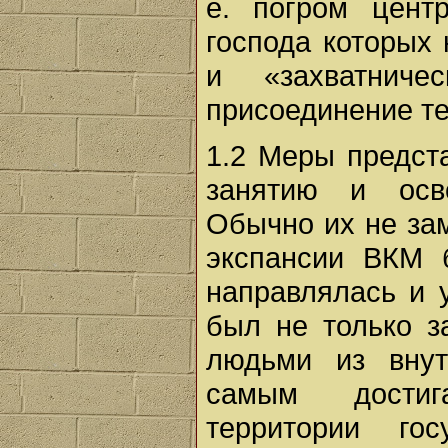
е. погром цент
господа которых 
и «захватниче
присоединение те
1.2 Меры предст
занятию и осв
Обычно их не за
экспансии ВКМ 
направлялась и 
был не только з
людьми из внут
самым достиг
территории го