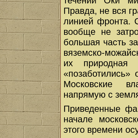
течении Оки м
Правда, не вся г
линией фронта. 
вообще не затр
большая часть за
вяземско-можайс
их природная 
«позаботились» 
Московские в
напрямую с земл
Приведенные фак
начале московск
этого времени о