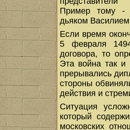
представители 
Пример тому - 
дьяком Василием
Если время окон
5 февраля 1494
договора, то опр
Эта война так и
прерывались дипл
стороны обвиняли
действия и стрем
Ситуация усложн
который содержи
московских отно