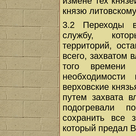
измене тех князе
князю литовскому
3.2 Переходы в
службу, кото
территорий, ост
всего, захватом 
того времени
необходимости
верховские князь
путем захвата в
подогревали по
сохранить все з
который предал В