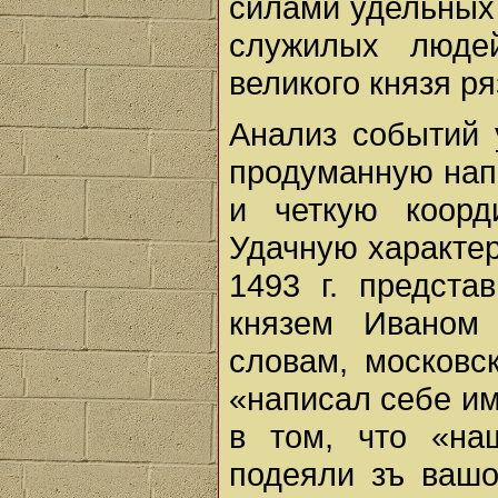
силами удельных 
служилых люде
великого князя ря
Анализ событий 
продуманную нап
и четкую коорд
Удачную характер
1493 г. предста
князем Иваном
словам, московс
«написал себе им
в том, что «на
подеяли зъ вашо