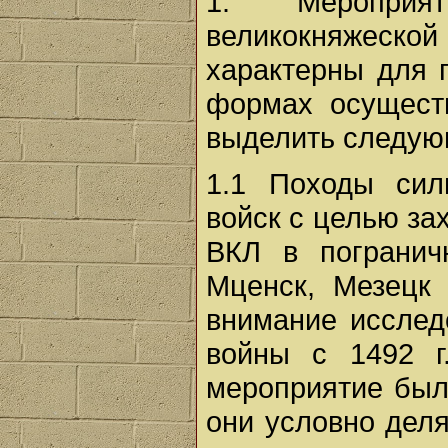
1. Мероприя
великокняжес
характерны для 
формах осущест
выделить следую
1.1 Походы сил
войск с целью за
ВКЛ в погранич
Мценск, Мезецк 
внимание исслед
войны с 1492 г
мероприятие был
они условно деля