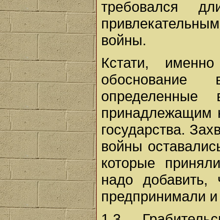
требовался дл
привлекательны
войны.
Кстати, именн
обоснование 
определенные 
принадлежащим к
государства. Зах
войны оставались
которые принял
надо добавить,
предпринимали и 
1.3 Грабитель