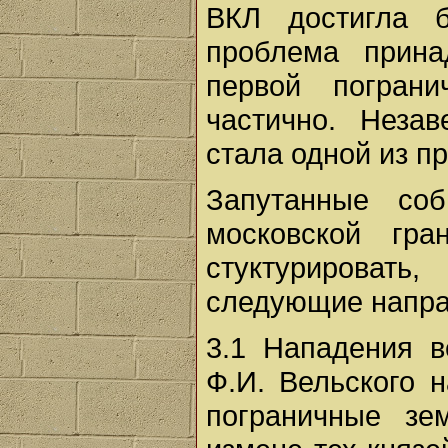
ВКЛ достигла 
проблема прина
первой погран
частично. Неза
стала одной из п
Запутанные соб
московской гра
стуктурироват
следующие напра
3.1 Нападения в
Ф.И. Вельского 
пограничные з