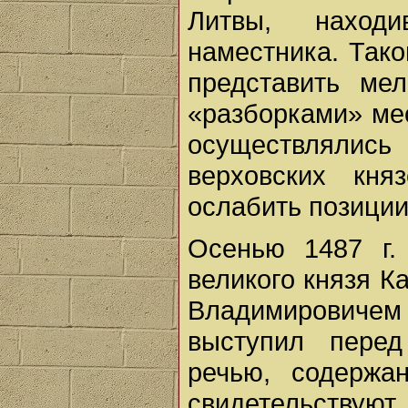
Литвы, наход
наместника. Так
представить ме
«разборками» ме
осуществлялис
верховских кня
ослабить позиции
Осенью 1487 г.
великого князя К
Владимировичем 
выступил перед
речью, содержа
свидетельствуют