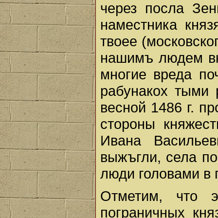
через посла Зен
наместника княз
твоее (московског
нашимъ людем в
многие вреда по
рабунакох тыми 
весной 1486 г. п
стороны княжест
Ивана Василье
выжъгли, села п
люди головами в 
Отметим, что 
пограничных кня