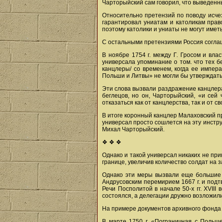
Чарторыйский сам говорил, что выведенные
Относительно претензий по поводу исчез
гарантировал униатам и католикам прав
поэтому католики и униаты не могут иметь
С остальными претензиями Россия соглаш
В ноябре 1754 г. между Г. Гросом и вла
универсала упоминание о том. что тех б
канцлеры/ со временем, когда ее импера
Польши и Литвы» не могли бы утверждать,
Эти слова вызвали раздражение канцлера 
беглецов, но он, Чарторыйский, «и сей
отказаться как от канцлерства, так и от 
В итоге коронный канцлер Малаховский пр
универсал просто сошлется на эту инстру
Михал Чарторыйский.
❖ ❖ ❖
Однако и такой универсал никаких не при
границе, увеличив количество солдат на з
Однако эти меры вызвали еще большие 
Андрусовским перемирием 1667 г. и подтв
Речи Посполитой в начале 50-х гг. XVII
состоялся, а делегации дружно возложили
На примере документов архивного фонда 
В марте 1750 г. «Пограничная с Польш