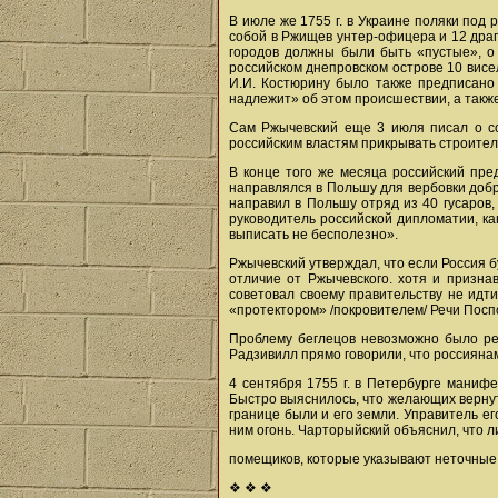
В июле же 1755 г. в Украине поляки под 
собой в Ржищев унтер-офицера и 12 драгу
городов должны были быть «пустые», о 
российском днепровском острове 10 висе
И.И. Костюрину было также предписано
надлежит» об этом происшествии, а так
Сам Ржычевский еще 3 июля писал о соо
российским властям прикрывать строител
В конце того же месяца российский пре
направлялся в Польшу для вербовки добр
направил в Польшу отряд из 40 гусаров,
руководитель российской дипломатии, к
выписать не бесполезно».
Ржычевский утверждал, что если Россия б
отличие от Ржычевского. хотя и призна
советовал своему правительству не идти
«протектором» /покровителем/ Речи Посп
Проблему беглецов невозможно было реш
Радзивилл прямо говорили, что россиянам
4 сентября 1755 г. в Петербурге маниф
Быстро выяснилось, что желающих вернуть
границе были и его земли. Управитель ег
ним огонь. Чарторыйский объяснил, что ли
помещиков, которые указывают неточные
❖ ❖ ❖