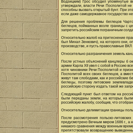
Водзицким) Грос обсудил упомянутые во
утверждали, власти Речи Посполитой не 
способны вызвать открытый бунт. При это
если даже самодержавное государство не 
Для решения проблемы беглецов Чартор
беглецов, пойманных возле границы с це
запретить российским пограничным солда
Относительно жалоб на притеснение прав
был Михал Зенкович), на которого они, 
производстве, и пусть православные ВКЛ 
Относительно разграничения земель канц
После устных объяснений канцлеры б окт
армии Карла XII увел с собой в Россию в
хотя чиновники Речи Посполитой и призна
Посполитой всех своих беглецов, а вмес
живут там слободами, как и российские 
беглецы, поэтому литовские землевладе
российскую сторону издать такой же запр
Следующий пункт был ответом на россий
были переданы земли, на которых были 
российскую жалобу, сообщив, что отобра
Относительно делимитации границы польс
После рассмотрения польско-литовских
предусмотрено Вечным миром 1686 г., а н
никакого сравнения между военным времен
препятствовали возвращению выведенных 