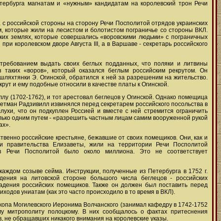
етербурга магнатам и «нужным» кандидатам на королевский трон Речи
с российской стороны на сторону Речи Посполитой отрядов украинских
м, которые жили на лесистом и болотистом пограничье со стороны ВКЛ.
ских землях, которые совершались «воровскими людьми» с пограничных
ри королевском дворе Августа III, а в Варшаве - секретарь российского
 требованием выдать своих беглых подданных, что поляки и литвины
 таких «воров», который оказался беглым российским рекрутом. Он
шляхтянки Э. Огинской, обратился к ней за разрешеним на жительство.
крут и ему подобные относили в качестве платы к Огинской.
у (1702-1762), и тот арестовал беглецов у Огинской. Однако помещица
гетман Радзивилл извинялся перед секретарем российского посольства в
лухи, что он подкуплен Россией и вместе с ней стремится ограничить
олько одним путем - «разрешить частным лицам самим вооруженной рукой
ах».
венно российские крестьяне, бежавшие от своих помещиков. Они, как и
ки правительства Елизаветы, жили на территории Речи Посполитой
 в Речи Посполитой было около миллиона. Это не соответствует
аждом созыве сейма. Инструкции, полученные из Петербурга в 1752 г.
дения на литовской стороне большого числа беглецов - российских
адения российских помещиков. Также он должен был поставить перед
одов униатам (как это часто происходило в то время в ВКЛ).
копа Могилевского Иеронима Волчанского (занимал кафедру в 1742-1752
кому митрополиту полоцкому. В них сообщалось о фактах притеснения
в, не обращавших никакого внимания на королевские указы.