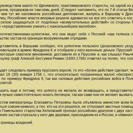
руководством какого-то Щенявского, трактомировского старосты, на одной из 
нов, продержав их там семь дней. (Следует напомнить, что по 7-й статье Ве
чем тут же напомнила российская дипломатия, жалуясь в Варшаву и Дрезд
лиц. Российские власти впервые решили адекватно на все это ответить и пос
 силою защищаться от подобных «возмутительных действий» со стороны 
же «представленние учинить с наисильнейшею жалобою».
течественниках-шляхтичах, что они ведут себя с Россией «как теленок с
ьство застав на границах вооруженными отрядами.
дставитель в Варшаве сообщил, что шляхтичи польского Цехановского уезда
овольцев в армию Фридриха II. и отобрали у него казенные деньги. Прусский
 которые схватили виновников, доставили их в Пруссию и, как слышал Ржыч
анцлер граф Алексей Бестужев-Рюмин (1693-1766) отметил на полях, что со
удет следовать примеру прусского короля, то это «более действия сделает, ч
вал 19 (30) января 1756 г., что относительно пограничных жалоб «беспр
 по примеру Фридриха II, так как силовые действия российских войск в П
олитой.
ить еще и потому, что шляхта не желала их возвращать, а представители
 лучше самостоятельно искать беглецов, так как сами они не желают вызвать
естом императрицы Елизаветы Петровны была объявлена амнистия всем бег
ся совсем немного, а тех. кто на это решился, не отпускают местные помещ
о Гомельского староства Хялховский прогнал российских драгунов с двух заст
ния застав отрезала у него две деревни, присоединив их к России, и обвинил
 границы владений.