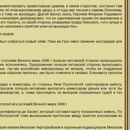
 ремонтировать православную церковь в своем старостве, построил там
 об этом королевскому двору, а оттуда уже писали к самому Огинскому.
о к тому не вынуждал. Другой магнат, князь Героним Флориан Радзивилл
ще «напрямую декларировал, что он единоверным нашим (по выражению в
 это терпеть, со своей стороны уговаривая графа Огинского, «что лучше и
аших насилием к приятию унии не вынуждал бы».
го родом.
н был собраться новый сейм. Пока же Грос имел прежние инструкции для
 статьями Вечного мира 1686 г. польско-литовской стороне запрещалось
и не исполнялись. Предложения польско-литовской стороны выписывать
ные, так как российская императрица не желала, чтобы ее подданные
ным образом пресечь», как было отмечено в скобках. Елизавета просила
судьи и комиссары со стороны Речи Посполитой саботировали работу.
 просили польско-литовские выплатить комиссарам деньги или хотя бы
воеводства, а также проследить за выбором пограничных судей в тех
политой и условий Вечного мира 1686 г.
ортификатор де Баскет, который составил карту пограничных земель. По
и Посполитой тоже высказывали претензии ввиду занятия россиянами их
лером князем Михалом Чарторыйскпм и коронным подканцлером Михалом