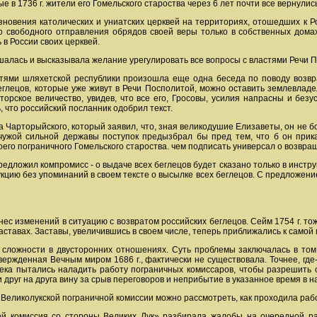
 в 1736 г. жители его Гомельского староства через 6 лет почти все вернулись
новения католических и униатских церквей на территориях, отошедших к Ро
о свободного отправления обрядов своей веры только в собственных домах
 в России своих церквей.
алась и высказывала желание урегулировать все вопросы с властями Речи П
стями шляхетской республики произошла еще одна беседа по поводу возвра
еглецов, которые уже живут в Речи Посполитой, можно оставить землевладе
торское величество, увидев, что все его, Гросовы, усилия напрасны и без
 что российский посланник одобрил текст.
Чарторыйского, который заявил, что, зная великодушие Елизаветы, он не бои
 чужой сильной державы поступок предызбрал бы пред тем, что б он прик
своего пограничного Гомельского староства. чем подписать универсал о возвр
едложил компромисс - о выдаче всех беглецов будет сказано только в инстр
кцию без упоминаний в своем тексте о высылке всех беглецов. С предложение
нес изменений в ситуацию с возвратом российских беглецов. Сейм 1754 г. т
аставах. Заставы, увеличившись в своем числе, теперь приближались к самой 
сложности в двусторонних отношениях. Суть проблемы заключалась в том
ержденная Вечным миром 1686 г., фактически не существовала. Точнее, где-т
I века пытались наладить работу пограничных комиссаров, чтобы разрешить
 друг на друга вину за срыв переговоров и неприбытие в указанное время в 
Великолукской пограничной комиссии можно рассмотреть, как проходила рабо
ей комиссия со стороны Великих Лук» разбирала жалобы на очередной ра