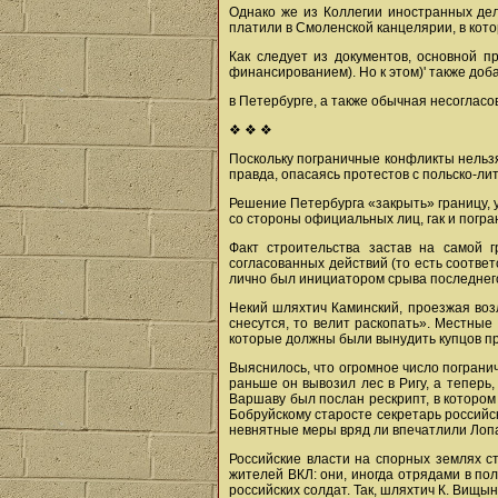
Однако же из Коллегии иностранных дел
платили в Смоленской канцелярии, в кот
Как следует из документов, основной п
финансированием). Но к этом)' также до
в Петербурге, а также обычная несогласо
❖ ❖ ❖
Поскольку пограничные конфликты нельзя
правда, опасаясь протестов с польско-ли
Решение Петербурга «закрыть» границу, у
со стороны официальных лиц, гак и погр
Факт строительства застав на самой 
согласованных действий (то есть соотве
лично был инициатором срыва последнего
Некий шляхтич Каминский, проезжая возл
снесутся, то велит раскопать». Местные
которые должны были вынудить купцов пр
Выяснилось, что огромное число пограни
раньше он вывозил лес в Ригу, а теперь
Варшаву был послан рескрипт, в котором
Бобруйскому старосте секретарь российс
невнятные меры вряд ли впечатлили Лоп
Российские власти на спорных землях ст
жителей ВКЛ: они, иногда отрядами в пол
российских солдат. Так, шляхтич К. Вищы