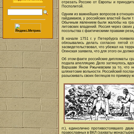
отрезать Россию от Европы и принудить
Посполитой.
Одним из важнейших вопросов в отношен
гайдамаков, у российских властей были 
Обычным явлением были жалобы на грабе
литовских владений. Россия через своих 
посольства с фактическими правами резид
В начале 1751 г. у Петербурга появил
обязывались делать согласно пятой ст
засвидетельствовал, что убежал на терр
Огинская заявила, что для этого он долж
Об этом факте российские дипломаты сра
подала апелляцию. Дело затянулось, вдо
Варшаве Яном Ржычевским за то, что не
шляхетские вольности. Российский посла
разыскивать своих беглецов по примеру к
гг.), единолично противостоявшего дв
православных в ВКЛ (захваты монастырей 