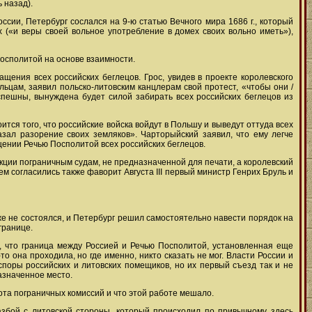
 назад).
ссии, Петербург сослался на 9-ю статью Вечного мира 1686 г., который
 («и веры своей вольное употребление в домех своих вольно иметь»),
осполитой на основе взаимности.
щения всех российских беглецов. Грос, увидев в проекте королевского
льцам, заявил польско-литовским канцлерам свой протест, «чтобы они /
успешны, вынуждена будет силой забирать всех российских беглецов из
тся того, что российские войска войдут в Польшу и выведут оттуда всех
азал разорение своих земляков». Чарторыйский заявил, что ему легче
ащении Речью Посполитой всех российских беглецов.
укции пограничным судам, не предназначенной для печати, а королевский
м согласились также фаворит Августа III первый министр Генрих Бруль и
оже не состоялся, и Петербург решил самостоятельно навести порядок на
границе.
, что граница между Россией и Речью Посполитой, установленная еще
о она проходила, но где именно, никто сказать не мог. Власти России и
 споры российских и литовских помещиков, но их первый съезд так и не
назначенное место.
та пограничных комиссий и что этой работе мешало.
збой с литовской стороны, который происходил по привычному здесь