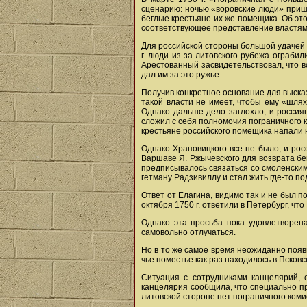
сценарию: ночью «воровские люди» пришл
беглые крестьяне их же помещика. Об эт
соответствующее представление властям
Для российской стороны большой удачей 
г. люди из-за литовского рубежа ограби
Арестованный засвидетельствовал, что вс
дал им за это ружье.
Получив конкретное основание для выска
такой власти не имеет, чтобы ему «шля
Однако дальше дело заглохло, и россия
сложил с себя полномочия пограничного к
крестьяне российского помещика напали 
Однако Храповицкого все не было, и ро
Варшаве Я. Ржычевского для возврата бег
предписывалось связаться со смоленским
гетману Радзивиллу и стал жить где-то п
Ответ от Елагина, видимо так и не был п
октября 1750 г. ответили в Петербург, чт
Однако эта просьба пока удовлетворена
самовольно отлучаться.
Но в то же самое время неожиданно появи
чье поместье как раз находилось в Псков
Ситуация с сотрудниками канцелярий, 
канцелярия сообщила, что специально пр
литовской стороне нет пограничного коми