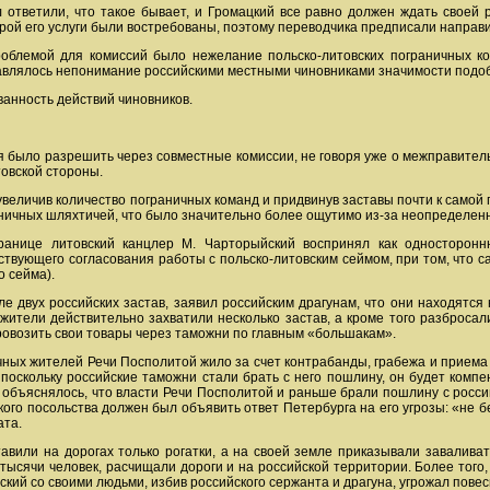
 ответили, что такое бывает, и Громацкий все равно должен ждать своей р
орой его услуги были востребованы, поэтому переводчика предписали направи
роблемой для комиссий было нежелание польско-литовских пограничных ко
бавлялось непонимание российскими местными чиновниками значимости подо
ванность действий чиновников.
 было разрешить через совместные комиссии, не говоря уже о межправител
товской стороны.
величив количество пограничных команд и придвинув заставы почти к самой 
аничных шляхтичей, что было значительно более ощутимо из-за неопределен
границе литовский канцлер М. Чарторыйский воспринял как односторон
тствующего согласования работы с польско-литовским сеймом, при том, что с
 сейма).
е двух российских застав, заявил российским драгунам, что они находятся 
 жители действительно захватили несколько застав, а кроме того разброса
овозить свои товары через таможни по главным «большакам».
чных жителей Речи Посполитой жило за счет контрабанды, грабежа и приема 
, поскольку российские таможни стали брать с него пошлину, он будет комп
 объяснялось, что власти Речи Посполитой и раньше брали пошлину с росси
кого посольства должен был объявить ответ Петербурга на его угрозы: «не б
ата.
авили на дорогах только рогатки, а на своей земле приказывали завалива
тысячи человек, расчищали дороги и на российской территории. Более того,
нский со своими людьми, избив российского сержанта и драгуна, угрожал пове