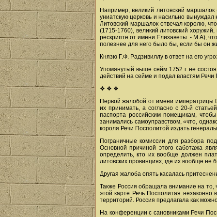
Например, великий литовский маршалок (
униатскую церковь и насильно вынуждал 
Литовский маршалок отвечал королю, что
(1715-1760), великий литовский хоружий
рескрипте от имени Елизаветы. - М.А), чт
полезнее для него было бы, если бы он ж
Князю Г.Ф. Радзивиллу в ответ на его уг
Упомянутый выше сейм 1752 г. не состоя
действий на сейме и подал властям Речи
❖ ❖ ❖
Первой жалобой от имени императрицы Ел
их принимать, а согласно с 20-й стать
паспорта российским помещикам, чтобы
занимались самоуправством, «что, однак
короля Речи Посполитой издать генераль
Пограничные комиссии для разбора пода
Основной причиной этого саботажа явля
определить, кто их вообще должен плат
литовских провинциях, где их вообще не 
Другая жалоба опять касалась притеснен
Также Россия обращала внимание на то, 
этой карте Речь Посполитая незаконно в
территорий. Россия предлагала как можн
На конференции с сановниками Речи По