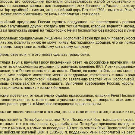
просы. Его собеседники признали справедливость жалоб относительно на
имеют законных средств для возвращения этих беглецов в Россию, поэтому 
м Чарторыйский отметил, что российский царь Петр I в 1708 г. вывел из Речи
может этого обеспечить, то Речь Посполитая - тем более.
ыйский предложил России сделать следующее: не преследовать раскольн
лью запугивания других; создать для тех беглецов, которые вернутся назад
там пропускать людей на территорию Речи Посполитой без паспортов и ликв
ославных официальные лица Речи Посполитой тоже признали правоту России,
опять же, повлиять никак не могут. Князь Чарторыйский добавил, что он пом
впредь пишут свои жалобы ему как своему канцлеру.
леры ответили, что это может сделать только сейм.
ября 1754 г. вручили Гросу письменный ответ на российские претензии. Начи
сех жителей сожженных русскими пограничных деревень ВКЛ. У этих подданных 
вали, что Россия позволяла их искать. После, во время войны за польское н
те с ними забрали множество местных подданных, состоявших с ними в род
беглецы в Речи Посполитой. Наконец, по заявлению властей Речи Посполитой.
льцы отказываются их возвращать. Выполняя требование России, король 
ет принимать новых литовских беглецов.
ские претензии относительно судьбы православных епархий Речи Посполит
многочисленные католические и униатские церкви, а теперь на этих земл
нная ранее церковь в Могилёве возвращена православным.
ко-литовские чиновники ответили, что они тоже желают этого, так как и их
 претензий в Петербурге властям Речи Посполитой был направлен ответ.
е только тех, которые снова туда прибывали. Петербург признавал вывод по
ем и мирным, а только за последние 10 лет на землях Речи Посполитой оказа
войсками жителей ВКЛ. в 1735-36 гг. подданных Речи Посполитой из респу