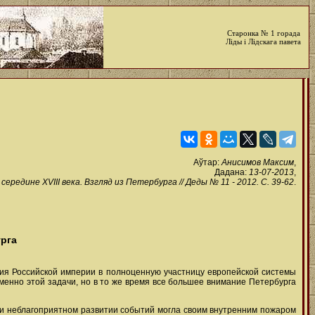
Старонка № 1 горада
Ліды і Лідскага павета
Аўтар:
Анисимов Максим
,
Дадана:
13-07-2013
,
едине XVIII века. Взгляд из Петербурга // Деды № 11 - 2012. C. 39-62
.
урга
ния Российской империи в полноценную участницу европейской системы
нно этой задачи, но в то же время все большее внимание Петербурга
ри неблагоприятном развитии событий могла своим внутренним пожаром