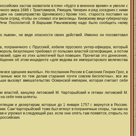
российских застав захватили в плен «будто в военное время» и увезли с
чного мира 1686 г. Трактомиров, Ржищев, Чигирин и ряд соседних с ними
ен на самоуправство Щенявского.) Кроме того, староста поставил на
лали отряд, чтобы он сломал эти виселицы. Киевскому вице-губернатору
Речи Посполитой. В Варшаве Ржычевскому надо было сообщить «кому
о львом», не видя опасности своих действий. Именно он посоветовал
, пограничного с Пруссией, избили прусского унтер-офицера, который
 король безуспешно требовал от польских властей сатисфакции, а потом
евский, один из этих шляхтичей был повешен. Прочитав это донесение,
общение об этом инциденте «для ведома ее императорского величества
ем все здешние жалобы». Но посланник России в Саксонии Генрих Грос, в
естанные мои по тем делам старания почти совсем бесплотны», все же
ольше вызовут вмешательство Османской империи, которая считает себя
 властей, канцлер литовский М. Чарторыйский и гетман литовский М.
 на себя гнев шляхты.
лецам и дезертирам, которые до 1 января 1757 г. вернутся в Россию.
ики. Сам Чарторыйский тоже был втянут в пограничные споры, так как на
ав и угрожал в следующий раз. если они опять там появятся, открыть по
 российских