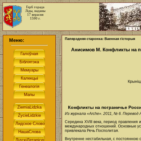
Герб горада
Ліды, наданы
17 верасня
1590 г.
Папярэдняя старонка: Ваенная гісторыя
Меню:
Анисимов М. Конфликты на по
Крыніц
Конфликты на пограничье России
Из журнала «Arche». 2011, № 6. Перевод 
Середина XVIII века, период правления
международных отношений. Основные уси
привлекала Речь Посполитая.
Внутренне нестабильная, с постоянною 