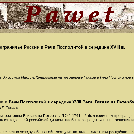
граничье России и Речи Посполитой в середине XVIII в.
а:
Анисимов Максим. Конфликты на пограничье России и Речи Посполитой в сер
 и Речи Посполитой в середине XVIII Века. Взгляд из Петерб
А.Е. Тараса
 императрицы Елизаветы Петровны /1741-1761 гг./, был временем превраще
лия тогдашней российской дипломатии были сосредоточены на решении име
опасностью междоусобных войн между магнатами, шляхетская республика п