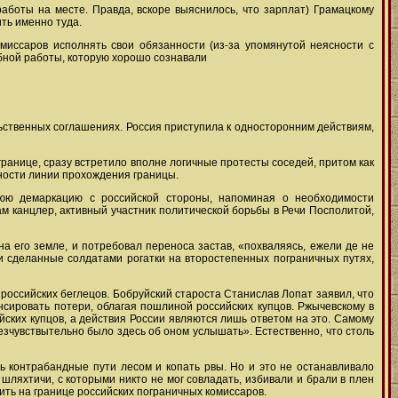
аботы на месте. Правда, вскоре выяснилось, что зарплат) Грамацкому
ть именно туда.
миссаров исполнять свои обязанности (из-за упомянутой неясности с
бной работы, которую хорошо сознавали
ьственных соглашениях. Россия приступила к односторонним действиям,
границе, сразу встретило вполне логичные протесты соседей, притом как
ности линии прохождения границы.
нюю демаркацию с российской стороны, напоминая о необходимости
ам канцлер, активный участник политической борьбы в Речи Посполитой,
на его земле, и потребовал переноса застав, «похваляясь, ежели де не
ли сделанные солдатами рогатки на второстепенных пограничных путях,
российских беглецов. Бобруйский староста Станислав Лопат заявил, что
енсировать потери, облагая пошлиной российских купцов. Ржычевскому в
йских купцов, а действия России являются лишь ответом на это. Самому
езчувствытельно было здесь об оном услышать». Естественно, что столь
ть контрабандные пути лесом и копать рвы. Но и это не останавливало
 шляхтичи, с которыми никто не мог совладать, избивали и брали в плен
сить на границе российских пограничных комиссаров.