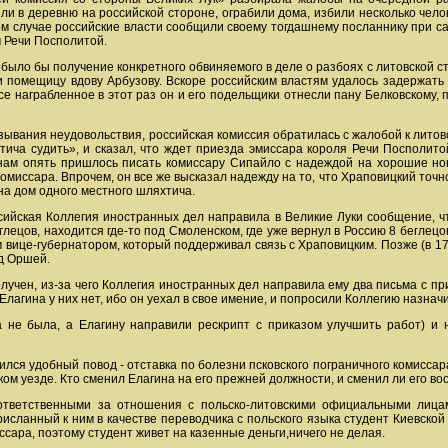
и в деревню на российской стороне, ограбили дома, избили несколько чело
ом случае российские власти сообщили своему тогдашнему посланнику при с
 Речи Посполитой.
было бы получение конкретного обвиняемого в деле о разбоях с литовской ст
ли помещицу вдову Арбузову. Вскоре российским властям удалось задержать
е награбленное в этот раз он и его подельщики отнесли пану Белковскому, п
зывания неудовольствия, российская комиссия обратилась с жалобой к литовс
хтича судить», и сказал, что ждет приезда эмиссара короля Речи Посполит
нам опять пришлось писать комиссару Сипайло с надеждой на хорошие нов
омиссара. Впрочем, он все же высказал надежду на то, что Храповицкий точно
на дом одного местного шляхтича.
ссийская Коллегия иностранных дел направила в Великие Луки сообщение, ч
лецов, находится где-то под Смоленском, где уже вернул в Россию 8 беглец
 вице-губернатором, который поддерживал связь с Храповицким. Позже (в 175
од Оршей.
олучен, из-за чего Коллегия иностранных дел направила ему два письма с п
о Елагина у них нет, ибо он уехал в свое имение, и попросили Коллегию назнач
 не была, а Елагину направили рескрипт с приказом улучшить работ) и н
лся удобный повод - отставка по болезни псковского пограничного комиссара,
ском уезде. Кто сменил Елагина на его прежней должности, и сменил ли его 
ответственными за отношения с польско-литовскими официальными лицам
исланный к ним в качестве переводчика с польского языка студент Киевской
ссара, поэтому студент живет на казенные деньги,ничего не делая.