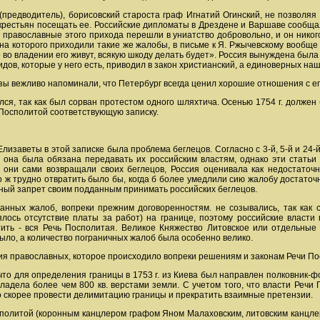
предводитель), борисовский староста граф Игнатий Огинский, не позволяя
крестьян посещать ее. Российские дипломаты в Дрездене и Варшаве сообщали
 православные этого прихода перешли в униатство добровольно, и он никог
, на которого приходили такие же жалобы, в письме к Я. Ржычевскому вооб
о во владении его живут, всякую шкоду делать будет». Россия вынуждена была
идов, которые у него есть, приводил в закон христианский, а единоверных н
розы вежливо напоминали, что Петербург всегда ценил хорошие отношения с е
лся, так как был сорван протестом одного шляхтича. Осенью 1754 г. долже
 Посполитой соответствующую записку.
изаветы в этой записке была проблема беглецов. Согласно с 3-й, 5-й и 24-й
ей она была обязана передавать их российским властям, однако эти стать
 они сами возвращали своих беглецов, Россия оценивала как недостаточ
о ж трудно отвратить было бы, когда б более умедлили сию жалобу достаточ
ный запрет своим подданным принимать российских беглецов.
нных жалоб, вопреки прежним договоренностям. не созывались, так как 
лось отсутствие платы за работ) на границе, поэтому российские власти
ить - вся Речь Посполитая. Великое Княжество Литовское или отдельные 
было, а количество пограничных жалоб была особенно велико.
ия православных, которое происходило вопреки решениям и законам Речи Пос
что для определения границы в 1753 г. из Киева был направлен полковник-ф
ладела более чем 800 кв. верстами земли. С учетом того, что власти Реч
о скорее провести делимитацию границы и прекратить взаимные претензии.
сполитой (коронным канцлером графом Яном Малаховским, литовским канц