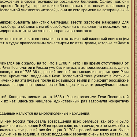
хождения в своем государстве российских беглецов. Однако, как они
просят Петербург простить их, ибо попытки как-то повлиять на шляхту
 Посполитой множество жителей, и они до сего времени не возвращены. А
иков; объявить амнистию беглецам; ввести жестокие наказания для
, слободы и объявить им об освобождении от налогов на несколько лет;
идировать взяточничество на пограничных заставах.
 но ответили, что во всем виноват католический виленский епископ (им
ожет в судах православным монастырям по пяти делам, которые сейчас в
нался он с жалоб на то, что в 1708 г. Петр I во время отступления от
Речи Посполитой в России уже были внуки, а их поиск весьма затруднен,
аследство в 1735-36 гг., российские войска выводили с территории Речи
стве. Кроме того, подданные Речи Посполитой тоже убегают в Россию и
 именно на эти пустые после всех выводов земли и приходят российские
издаст запрет на прием новых беглецов, и власти республики просят
ой. Канцлеры писали, что в 1686 г. России властями Речи Посполитой
ях их нет. Здесь же канцлеры единственный раз затронули конкретную
 подданные жалуются на многочисленные нарушения.
 В нем Россия требовала возвращения всех беглецов, как это и было
граничного населения ВКЛ во время войн, но отмечал, что не может быть
лись тысячи российских беглецов. В 1708 г. российские власти якобы не
блики не выводили, а своих подданных вернули очень мало (кстати, М.