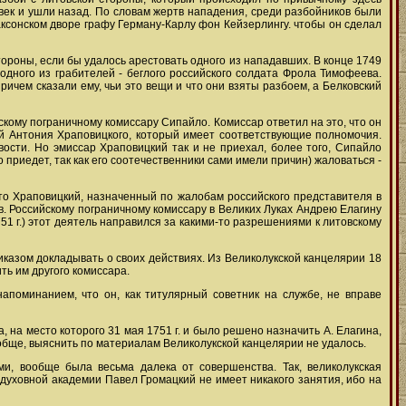
век и ушли назад. По словам жертв нападения, среди разбойников были
аксонском дворе графу Герману-Карлу фон Кейзерлингу. чтобы он сделал
ороны, если бы удалось арестовать одного из нападавших. В конце 1749
 одного из грабителей - беглого российского солдата Фрола Тимофеева.
ричем сказали ему, чьи это вещи и что они взяты разбоем, а Белковский
кому пограничному комиссару Сипайло. Комиссар ответил на это, что он
ой Антония Храповицкого, который имеет соответствующие полномочия.
ости. Но эмиссар Храповицкий так и не приехал, более того, Сипайло
 приедет, так как его соотечественники сами имели причин) жаловаться -
то Храповицкий, назначенный по жалобам российского представителя в
ов. Российскому пограничному комиссару в Великих Луках Андрею Елагину
1 г.) этот деятель направился за какими-то разрешениями к литовскому
риказом докладывать о своих действиях. Из Великолукской канцелярии 18
ить им другого комиссара.
апоминанием, что он, как титулярный советник на службе, не вправе
 на место которого 31 мая 1751 г. и было решено назначить А. Елагина,
вообще, выяснить по материалам Великолукской канцелярии не удалось.
и, вообще была весьма далека от совершенства. Так, великолукская
 духовной академии Павел Громацкий не имеет никакого занятия, ибо на