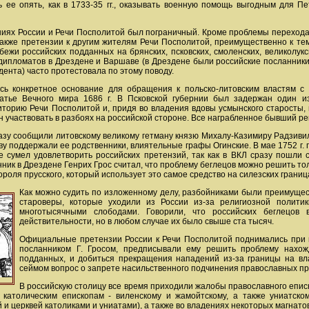
 ее опять, как в 1733-35 гг., оказывать военную помощь выгодным для П
иях России и Речи Посполитой был пограничный. Кроме проблемы перехода 
также претензии к другим жителям Речи Посполитой, преимущественно к те
жи российских подданных на брянских, псковских, смоленских, великолук
дипломатов в Дрездене и Варшаве (в Дрездене были российские посланники п
ента) часто протестовала по этому поводу.
ось конкретное основание для обращения к польско-литовским властям с
атье Вечного мира 1686 г. В Псковской губернии был задержан один из
иторию Речи Посполитой и, придя во владения вдовы усмынского старосты, 
ен участвовать в разбоях на российской стороне. Все награбленное бывший ре
зу сообщили литовскому великому гетману князю Михалу-Казимиру Радзивилл
ву поддержали ее родственники, влиятельные графы Огинские. В мае 1752 г. 
 сумел удовлетворить российских претензий, так как в ВКЛ сразу пошли с
нник в Дрездене Генрих Грос считал, что проблему беглецов можно решить т
ороля прусского, который использует это самое средство на силезских границ
Как можно судить по изложенному делу, разбойниками были преимущест
староверы, которые уходили из России из-за религиозной полити
многотысячными слободами. Говорили, что российских беглецов
действительности, но в любом случае их было свыше ста тысяч.
Официальные претензии России к Речи Посполитой поднимались при к
посланником Г. Гросом, предписывали ему решить проблему нахож
подданных, и добиться прекращения нападений из-за границы на вл
сеймом вопрос о запрете насильственного подчинения православных прих
В российскую столицу все время приходили жалобы православного епис
ум католическим епископам - виленскому и жамойтскому, а также униатс
и церквей католиками и униатами), а также во владениях некоторых магнато