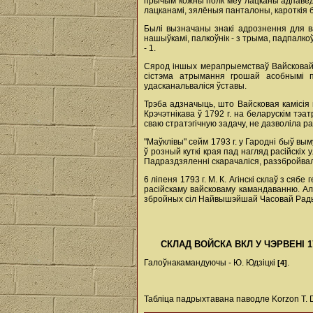
прычым кожны полк меў лацканы адпаведн
лацканамі, зялёныя панталоны, кароткія бо
Былі вызначаны знакі адрознення для в
нашыўкамі, палкоўнік - з трыма, падпалкоў
- 1.
Сярод іншых мерапрыемстваў Вайсковай 
сістэма атрымання грошай асобнымі п
удасканальваліся ўставы.
Трэба адзначыць, што Вайсковая камісія
Крэчэтнікава ў 1792 г. на беларускім тэ
сваю стратэгічную задачу, не дазволіла ра
"Маўклівы" сейм 1793 г. у Гародні быў в
ў розный куткі края пад нагляд расійскіх
Падраздзяленні скарачаліся, раззбройваліс
6 ліпеня 1793 г. М. К. Агінскі склаў з ся
расійскаму вайсковаму камандаванню. Але
збройных сіл Найвышэйшай Часовай Рады В
СКЛАД ВОЙСКА ВКЛ У ЧЭРВЕНІ 1
Галоўнакамандуючы - Ю. Юдзіцкі
.
[4]
Табліца падрыхтавана паводле Korzon Т. D