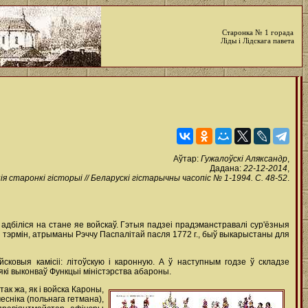
Старонка № 1 горада
Ліды і Лідскага павета
Аўтар:
Гужалоўскі Аляксандр
,
Дадана:
22-12-2014
,
я старонкі гісторыі // Беларускі гістарычны часопіс № 1-1994. С. 48-52
.
біліся на стане яе войскаў. Гэтыя падзеі прадэманстравалі сур'ёзныя
рны тэрмін, атрыманы Рэччу Паспалітай пасля 1772 г., быў выкарыстаны для
сковыя камісіі: літоўскую i каронную. А ў наступным годзе ў складзе
кі выконваў Функцыі міністэрства абароны.
к жа, як i войска Кароны,
есніка (польнага гетмана),