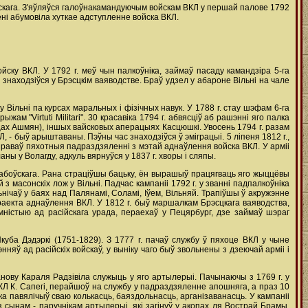
скага. З'яўляўся галоўнакамандуючым войскам ВКЛ у першай палове 1792
ні абумовіла хуткае адступленне войска ВКЛ.
ску ВКЛ. У 1792 г. меў чын палкоўніка, займаў пасаду камандзіра 5-га
 знаходзіўся у Брэсцкім ваяводстве. Браў удзел у абароне Вільні на чале
Вільні па курсах маральных i фізічных навук. У 1788 г. стау шэфам 6-га
м "Virtuti Militari". 30 красавіка 1794 г. абвясціў аб рашэнні яго палка
цах Ашмян), іншых вайсковых аперацыях Касцюшкі. Увосень 1794 г. разам
- быў арыштаваны. Пэўны час знаходзіўся ў эміграцыі. 5 ліпеня 1812 г.,
міраваў пяхотныя падраздзяленні з мэтай аднаўлення войска ВКЛ. У арміі
аны у Волагду, адкуль вярнуўся у 1837 г. хворы і сляпы.
абоўскага. Рана страціўшы бацьку, ён вырашыў працягваць яго жыццёвы
 масонскіх лож у Вільні. Падчас кампаніі 1792 г. у званні падпалкоўніка
ічаў у баях над Палянамі, Соламі, Іўем, Вільняй. Трапіўшы ў акружэнне
раекта аднаўлення ВКЛ. У 1812 г. быў маршалкам Брэсцкага ваяводства,
мністыю ад расійскага урада, пераехаў у Пецярбург, дзе займаў шэраг
куба Дэдэркі (1751-1829). З 1777 г. пачаў службу ў пяхоце ВКЛ у чыне
нняў ад расійскіх войскаў, у выніку чаго быў звольнены з дзеючай арміі i
анову Караля Радзівіла служыць у яго артылерыі. Пачынаючы з 1769 г. у
КЛ К. Сапегі, перайшоў на службу у падраздзяленне апошняга, а праз 10
ка павялічыў сваю колькасць, баяздольнасць, арганізаванасць. У кампаніі
з сынам - паручнікам артылерыі, які загінуў у акопах ля Вострай Брамы.