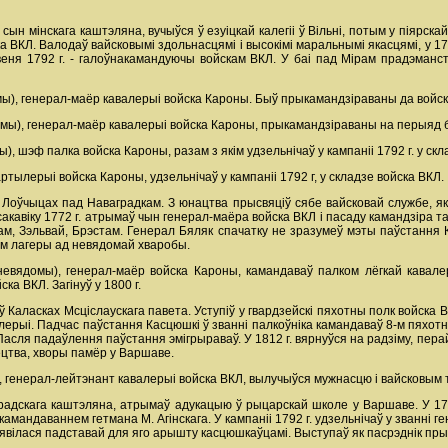
н мінскага каштэляна, вучыўся ў езуіцкай калегіі ў Вільні, потым у піярскай 
ска ВКЛ. Валодаў вайсковымі здольнасцямі i высокімі маральнымі якасцямі, у 1
веня 1792 г. - галоўнакамандуючы войскам ВКЛ. У баі пад Мірам прадэманст
мы), генерал-маёр кавалерыі войска Кароны. Быў прыкамандзіраваны да войск
ы), генерал-маёр кавалерыі войска Кароны, прыкамандзіраваны на перыяд бая
 шэф палка войска Кароны, разам з якім удзельнічаў у кампаніі 1792 г. у скл
тылерыі войска Кароны, удзельнічаў у кампаніі 1792 г, у складзе войска ВКЛ.
Лоўчыцах пад Наваградкам. З юнацтва прысвяціў сябе вайсковай службе, якую
 сакавіку 1772 г. атрымаў чын генерал-маёра войска ВКЛ і пасаду камандзіра
ам, Зэльвай, Брэстам. Генерал Бяляк спачатку не зразумеў мэты паўстання К
ым лагеры ад невядомай хваробы.
евядомы), генерал-маёр войска Кароны, камандаваў палком лёгкай кавалеры
ка ВКЛ. Загінуў у 1800 г.
ў Каласках Мсціслаускага павета. Уступіў у гвардзейскі пяхотны полк войска В
ылерыі. Падчас паўстання Касцюшкі ў званні палкоўніка камандаваў 8-м пяхот
асля падаўлення паўстання эмігрыраваў. У 1812 г. вярнуўся на радзіму, пера
ецтва, хворы памёр у Варшаве.
 генерал-лейтэнант кавалерыі войска ВКЛ, вылучыўся мужнасцю і вайсковым т
градскага каштэляна, атрымаў адукацыю ў рыцарскай школе у Варшаве. У 17
 камандаваннем гетмана М. Агінскага. У кампаніі 1792 г. удзельнічаў у званні 
з'явілася падставай для яго арышту касцюшкаўцамі. Выступаў як пасрэднік пры 