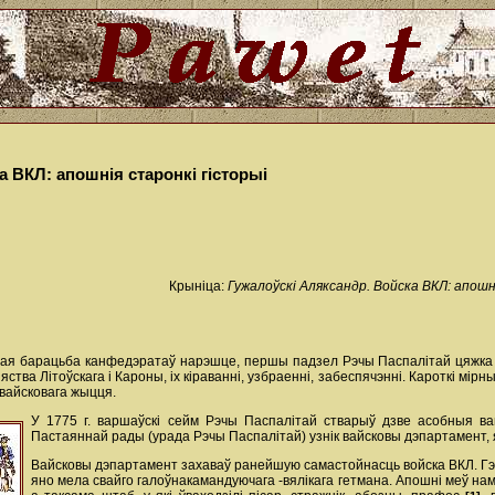
а ВКЛ: апошнія старонкі гісторыі
Крыніца:
Гужалоўскі Аляксандр. Войска ВКЛ: апошні
ая барацьба канфедэратаў нарэшце, першы падзел Рэчы Паспалітай цяжка ад
яства Літоўскага i Кароны, ix кіраванні, узбраенні, забеспячэнні. Кароткі мі
 вайсковага жыцця.
У 1775 г. варшаўскі сейм Рэчы Паспалітай стварыў дзве асобныя вай
Пастаяннай рады (урада Рэчы Паспалітай) узнік вайсковы дэпартамент, я
Вайсковы дэпартамент захаваў ранейшую самастойнасць войска ВКЛ. Гэта
яно мела свайго галоўнакамандуючага -вялікага гетмана. Апошні меў нам