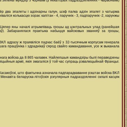
ы зялёны мундзір з чорнымі (у некаторых падраздзяленнях - чырвонымі)
ёр два эпалеты i адзінарны галун, шэф палка адзін эпалет з чатырма
аліся колькасцю зорак: капітан - 4, паручнік - 3, падпаручнік -2, харунжы
. Цяпер яны началі атрымліваць грошы ад цэнтральных улад (ранейшая
аў). Забаранялася практыка набыцця вайсковых званняў за грошы,
 ВКЛ адразу ж праявіліся падчас баёў з 32-тысячным корпусам генерала
ага праціўніка і здраднікаў сярод свайго камандавання, усе ж выканала
роннага войска да 8 865 чалавек. Найлепшыя камандзіры былі пераведзены
ліцыйныя арміі, якія змагаліся ў той час супраць рэвалюцыйнай Францыі.
к Ш. Касакоўскі, што фактычна азначала падпарадкаванне рэштак войска BKЛ
 Менавіта беларуска-літоўскія рэгулярныя падраздзяленні склалі касцяк