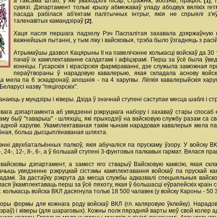
а таксама штаб, у які ўваходзілі пісар, стражнік, абозны, прафос
, 
[1]
сувязі. Дэпартамент толькі крыху абмежаваў уладу абодвух вялікіх гет
пасада рабілася аб'ектам палітычных інтрыг, якія не спрыялі з'
таленавітых камандзіраў
.
[2]
Хаця пасля першага падзелу Рэч Паспалітая захавала дзяржаўную 
важнейшыя пытанні, у тым ліку i вайсковыя, трэба было ўзгадняць з расі
Атрымаўшы дазвол Кацярыны II на павелічэнне колькасці войскаў да 30 
пачаў ix камплектаванне салдатамі i афіцэрамі. Перш за ўсё была ўве
конніцы. Гусарскія i кірасірскія фарміраванні, дзе служыла заможная п
пераўтвораны ў нарадовую кавалерыю, якая складала аснову войс
 мела па 6 эскадронаў, апошнія - па 4 харугвы. Лёгкія кавалерыйскія хару
еларусі назву "пяцігорскіх".
анаюць у мундзіры і ківеры. Дзіда ў значнай ступені саступае месца шаблі i стр
овага дэпартамента аб увядзенні рэкруцкага набору i захаваў стары спосаб
му быў "таварыш" - шляхціц, які прыходзіў на вайсковую службу разам ca сва
ў адной харугве. Укамплектаваная такім чынам нарадовая кавалерыя мела па
бная, больш дысцыплінаваная шляхта.
нні двухбатальённых палкоў, якія абучаліся па прускаму ўзору. У войску ВК
, 24-, 12-, 8-, 6-, а ў большай ступені 3-фунтовых палкавых гармат. Вялася п
вайсковы дэпартамент, а замест яго стварыў Вайсковую камісію, якая скл
чыць увядзенне рэкруцкай сістэмы камплектавання войскаў па прускай кан
дамі. За дастаўку рэкрута да месца службы адказвалі спецыяльныя вайско
ася ўкамплектаваць перш за ўсё пяхоту, якая ў большасці еўрапейскіх краін с
. колькасць войска ВКЛ дасягнула толькі 18 500 чалавек (у войску Кароны - 50
оры формы для кожнага роду войскаў ВКЛ (гл. каляровую ўклейку). Нарадов
цэраў) i ківеры (для шараговых). Кожны полк пярэдняй варты меў свой колер 