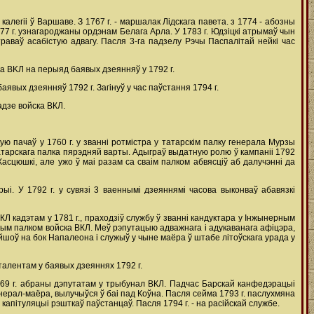
калегіі ў Варшаве. З 1767 г. - маршалак Лідскага павета. з 1774 - абозны
777 г. узнагароджаны ордэнам Белага Арла. У 1783 г. Юдзіцкі атрымаў чын
раваў асабістую адвагу. Пасля 3-га падзелу Рэчы Паспалітай нейкі час
а BKЛ на перыяд баявых дзеянняў у 1792 г.
вых дзеянняў 1792 г. Загінуў у час паўстання 1794 г.
адзе войска ВКЛ.
 пачаў у 1760 г. у званні ротмістра у татарскім палку генерала Мурзы
 татарскага палка пярэдняй варты. Адыграў выдатную ролю ў кампаніі 1792
асцюшкі, але ужо ў маі разам са сваім палком абвясціў аб далучэнні да
і. У 1792 г. у сувязі 3 ваеннымі дзеяннямі часова выконваў абавязкі
КЛ кадэтам у 1781 г., праходзіў службу ў званні кандуктара у Інжынерным
ным палком войска ВКЛ. Меў рэпутацыю адважнага і адукаванага афіцэра,
йшоў на бок Напалеона і служыў у чыне маёра ў штабе літоўскага урада у
алентам у баявых дзеяннях 1792 г.
69 г. абраны дэпутатам у трыбунал ВКЛ. Падчас Барскай канфедэрацыі
генерал-маёра, вылучыўся ў баі пад Коўна. Пасля сейма 1793 г. паслухмяна
капітуляцыі рэшткаў паўстанцаў. Пасля 1794 г. - на расійскай службе.