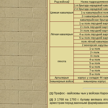
Род войскаў
Назва падраздзяявнн
1-я брыгада нарадовай кав
2-я брыгада нарадовай кав
Цяжкая кавалерыя
1-ы кавалерыйскі пол
2-і кавалерыйскі полк
кавалерыйскан брыга
1-ы полк пярэдняй вар
2-і полк пярэдняй вар
3-і полк пярэдняй вар
Лёгкая кавалерыя
4-ы полк пярэдняй вар
5-ы полк пярэдняй вар
полк лёгкай кавалеры
2 венгерскія харугвы
1-ы полк
2-і полк
3-і полк
4-ы полк
пяхота
5-ы полк
6-ы полк
7-ы полк
8-ы полк
Артылерыя
корпус у складзе 44 гар
Інжынерныя войскі
інжынерны корпус
Прафос - вайсковы чын у войсках Карон
[1]
З 1768 па 1793 г. булаву вялікага літ
[2]
аркестрам перад ваеннымі фарміравання