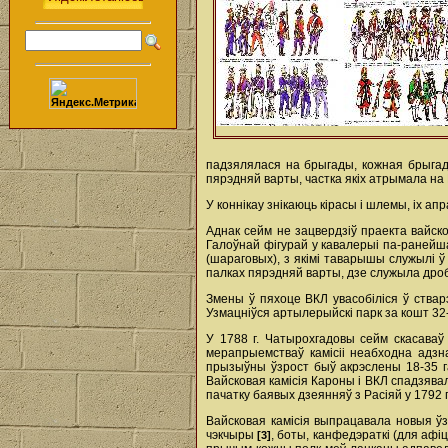
падзялялася на брыгады, кожная брыгада
пярэдняй варты, частка якіх атрымала на Б
У коннікау знікаюць кірасы і шлемы, ix апр
Аднак сейм не зацвердзіў праекта вайск
Галоўнай фігурай у кавалерыі па-ранейша
(шараговых), з якімі таварышы служылі 
палках пярэдняй варты, дзе служыла дро
Змены ў пяхоце ВКЛ увасобіліся ў стварэ
Узмацніўся артылерыйскі парк за кошт 32-
У 1788 г. Чатырохгадовы сейм скасаваў 
мерапрыемстваў камісіі неабходна адзна
прызыўны ўзрост быў акрэслены 18-35 га
Вайсковая камісія Кароны i ВКЛ спадзявал
пачатку баявых дзеянняў з Расіяй у 1792 г
Вайсковая камісія выпрацавала новыя ўз
чэкчыpы
, боты, канфедэраткі (для афі
[3]