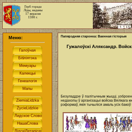
Герб горада
Ліды, наданы
17 верасня
1590 г.
Папярэдняя старонка: Ваенная гісторыя
Меню:
Гужалоўскі Аляксандр. Войск
Безуладдзе ў палітычным жыцці, узброен
недахопы ў арганізацыі войска Вялікага кн
рэформаў, якія тычыліся амаль усіх бакоў