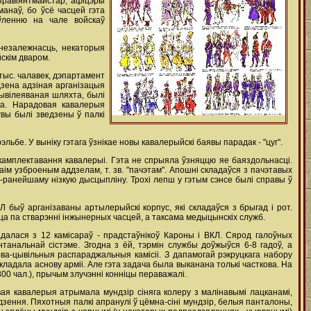
правіянтмайстар, афіцэры
манаў, бо ўсё часцей гэта
яўленню на чале войскаў
незалежнасць, некаторыя
йскім дваром.
тыс. чалавек, дэпартамент
дзена адзіная арганізацыя
рывілеяваная шляхта, былі
ка. Нарадовая кавалерыя
гвы былі зведзены ў палкі
эльбе. У выніку гэтага ўзнікае новы кавалерыйскі баявы парадак - "цуг".
 камплектавання кавалерыі. Гэта не спрыяла ўзняццю яе баяздольнасці.
ім узброеным аддзелам, т. зв. "пачэтам". Апошні складаўся з пачэтавых
-ранейшаму нізкую дысцыпліну. Трохі лепш у гэтым сэнсе былі справы ў
Л быў арганізаваны артылерыйскі корпус, які складаўся з брыгад i рот.
раца па стварэнні інжынерных часцей, а таксама медыцынскіх служб.
адалася з 12 камісараў - прадстаўнікоў Кароны i ВКЛ. Сярод галоўных
танальнай сістэме. Згодна з ёй, тэрмін службы доўжыўся 6-8 гадоў, а
ва-цывільныя распараджальныя камісіі. З дапамогай рэкруцкага набору
кладала аснову арміі. Але гэта задача была выканана толькі часткова. На
 300 чал.), прычым злучэнні конніцы пераважалі.
ая кавалерыя атрымала мундзір сіняга колеру з малінавымі лацканамі,
адзення. Пяхотныя палкі апранулі ў цёмна-сіні мундзір, белыя панталоны,