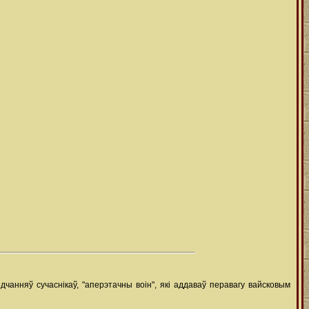
дчанняў сучаснікаў, "аперэтачны воін", які аддаваў перавагу вайсковым