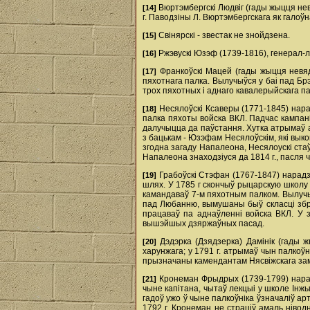
Вюртэмбергскі Людвіг (гады жыцця не
[14]
г. Паводзіны Л. Вюртэмбергскага як гало
Свінярскі - звестак не знойдзена.
[15]
Ржэвускі Юзэф (1739-1816), генерал-ле
[16]
Франкоўскі Мацей (гады жыцця невядо
[17]
пяхотнага палка. Вылучыўся у баі пад Брэ
трох пяхотных і аднаго кавалерыйскага п
Несялоўскі Ксаверы (1771-1845) нарад
[18]
палка пяхоты войска ВКЛ. Падчас кампаніі
далучыцца да паўстання. Хутка атрымаў а
з бацькам - Юзэфам Несялоўскім, які выко
згодна загаду Напалеона, Несялоускі стаў
Напалеона знаходзіуся да 1814 г., пасля ч
Грабоўскі Стэфан (1767-1847) нарадз
[19]
шлях. У 1785 г скончыў рыцарскую школу і
камандаваў 7-м пяхотным палком. Вылучыў
пад Любанню, вымушаны быў скласці збро
працаваў па аднаўленні войска ВКЛ. У з
вышэйшых дзяржаўных пасад.
Дэдэрка (Дзядзерка) Дамінік (гады ж
[20]
харунжага; у 1791 г. атрымаў чын палкоўні
прызначаны камендантам Нясвіжскага замка
Кронеман Фрыдрых (1739-1799) нарадзі
[21]
чыне капітана, чытаў лекцыі у школе Інж
гадоў ужо ў чыне палкоўніка ўзначаліў ар
1792 г. Кронеман не страціў амаль нівод