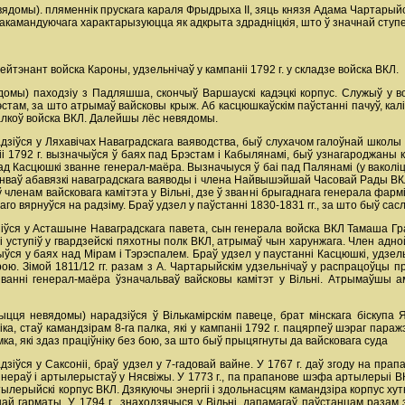
вядомы). пляменнік прускага караля Фрыдрыха II, зяць князя Адама Чартарый
ўнакамандуючага характарызуюцца як адкрыта здрадніцкія, што ў значнай ступе
йтэнант войска Кароны, удзельнічаў у кампаніі 1792 г. у складзе войска ВКЛ.
мы) паходзіу з Падляшша, скончыў Варшаускі кадэцкі корпус. Служыў у вой
стам, за што атрымаў вайсковы крыж. Аб касцюшкаўскім паўстанні пачуў, калі
алкоў войска ВКЛ. Далейшы лёс невядомы.
зіўся у Ляхавічах Наваградскага ваяводства, быў слухачом галоўнай школы у 
 1792 г. вызначыўся ў баях пад Брэстам і Кабылянамі, быў узнагароджаны крыжа
д Касцюшкі званне генерал-маёра. Вызначыуся ў баі пад Палянамі (у ваколі
нваў абавязкі наваградскага ваяводы і члена Найвышэйшай Часовай Рады ВКЛ, 
 членам вайсковага камітэта у Вільні, дзе ў званні брыгаднага генерала фар
аго вярнуўся на радзіму. Браў удзел у паўстанні 1830-1831 гг., за што быў сасл
іўся у Асташыне Наваградскага павета, сын генерала войска ВКЛ Тамаша Гр
 уступіў у гвардзейскі пяхотны полк ВКЛ, атрымаў чын харунжага. Член адной з
ся у баях над Мірам і Тэрэспалем. Браў удзел у паустанні Касцюшкі, удзельн
ю. Зімой 1811/12 гг. разам з А. Чартарыйскім удзельнічаў у распрацоўцы п
ванні генерал-маёра ўзначальваў вайсковы камітэт у Вільні. Атрымаўшы а
ыцця невядомы) нарадзіўся ў Вількамірскім павеце, брат мінскага біскупа Я
ка, стаў камандзірам 8-га палка, які у кампаніі 1792 г. пацярпеў шэраг паражэ
, які здаз праціўніку без бою, за што быў прыцягнуты да вайсковага суда
ўся у Саксоніі, браў удзел у 7-гадовай вайне. У 1767 г. даў згоду на прап
ынераў і артылерыстаў у Нясвіжы. У 1773 г., па прапанове шэфа артылерыі В
тылерыйскі корпус ВКЛ. Дзякуючы энергіі і здольнасцям камандзіра корпус хут
най гарматы. У 1794 г., знаходзячыся у Вільні, дапамагаў паўстанцам разам 