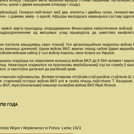
ага колеру. Гвардыя мела чырвоны мундзір з сінімі лацканамі. Артылерыст
ты, шапкі з двума казыркамі (спераду і ззаду).
айскоўцаў. Генерал-лейтэнант меў два эпалеты i двайны галун, генерал-ма
нік - з дзвюма, маёр - з адной. Афіцэры малодшага каманднага саставу адрознів
камісіі варта прыгадаць упарадкаванне Фінансавага забеспячэння войскаў
адраздзяленнямі ад мясцовых улад прыводзіла да шматлікіх канфлікт
 не паспела ажыццявіць сваіх планаў. Усе арганізацыйныя недахопы войска
атры ваенных дзеянняў. Аднак войска ВКЛ, маючы перад сабою ўдвая мацнейш
сійскім войскам зайсці ў тыл войску Кароны, якое білася на Украіне.
ымушаны згадзіцца на скарачэнне колькасці войска BKЛ да 6 584 чалавек i ка
 улад. Некаторыя згаджаліся на прапановы вярбоўшчыкаў ісці на службу ў каа
я, ix гвалтоўна далучалі да расійскай арміі.
бе гетманскія паўнамоцтвы. Вялікім гетманам літоўскім стаў расійскі стаўлені
 старонкай гісторыі войска ВКЛ усё ж трэба лічыць паўстённе Т. Касцюшкі.
КЛ, якую ўзначальваў інжынер-палкоўнік войска ВКЛ Якуб Ясінскі.
792 ГОДА
zieje Wojen i Wojskowosci w Polsce. Lwów, 1923.