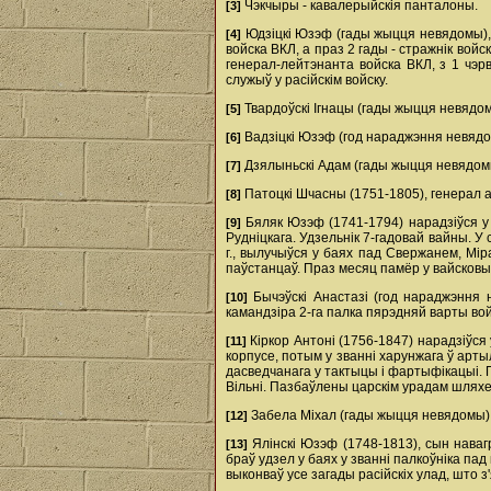
Чэкчыры - кавалерыйскія панталоны.
[3]
Юдзіцкі Юзэф (гады жыцця невядомы), сы
[4]
войска ВКЛ, а праз 2 гады - стражнік вой
генерал-лейтэнанта войска ВКЛ, з 1 чэр
служыў у расійскім войску.
Твардоўскі Ігнацы (гады жыцця невядо
[5]
Вадзіцкі Юзэф (год нараджэння невядом
[6]
Дзялыньскі Адам (гады жыцця невядомы),
[7]
Патоцкі Шчасны (1751-1805), генерал ар
[8]
Бяляк Юзэф (1741-1794) нарадзіўся у 
[9]
Рудніцкага. Удзельнік 7-гадовай вайны. У
г., вылучыўся у баях пад Свержанем, Мір
паўстанцаў. Праз месяц памёр у вайсков
Бычэўскі Анастазі (год нараджэння н
[10]
камандзіра 2-га палка пярэдняй варты войс
Кіркор Антоні (1756-1847) нарадзіўся 
[11]
корпусе, потым у званні харунжага ў арт
дасведчанага у тактыцы i фартыфікацыі. П
Вільні. Пазбаўлены царскім урадам шлях
Забела Міхал (гады жыцця невядомы),
[12]
Ялінскі Юзэф (1748-1813), сын нава
[13]
браў удзел у баях у званні палкоўніка пад
выконваў усе загады расійскіх улад, што 