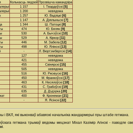
я
Колькасць людзей
Прозвішча камандзіра
алерыі
1 157
І. Твардоўскі
[5]
алерыі
1 200
невядома
к
1 257
Ю. Вадзіцкі
[6]
1 147
А. Дзялыньскі
[7]
да
1 344
Ш. Патоцкі
[8]
ты
474
Ю. Бяляк
[9]
ты
530
А. Бычэўскі
[10]
ты
529
А. Кіркор
[11]
ты
446
М. Забела
[12]
ты
498
Ю. Ялінскі
[13]
і
-
Л. Вюртэмбвргскі
[14]
127
невядома
421
невядома
455
Свінярскі
[15]
505
невядома
516
Ю. Ржэвускі
[16]
450
М. Франкоўскі
[17]
463
К. Несялоўскі
[18]
431
С. Гра6оўскі
[19]
635
Д. Дэдэрка
[20]
мат
400
Ф. Кронеман
[21]
-
Я. Ясінскі
[22]
ы і ВКЛ, які выконваў абавязкі начальніка жандармерыі пры штабе гетмана.
оўскага гетмана трымаў вядомы мецэнат Міхал Казімір Агінскі - паводле све
мі.