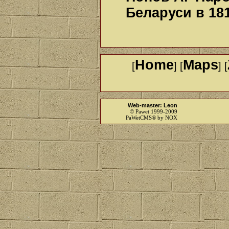
Беларуси в 181
Home
Maps
[
] [
] [
Web-master: Leon
© Pawet 1999-2009
PaWetCMS® by NOX