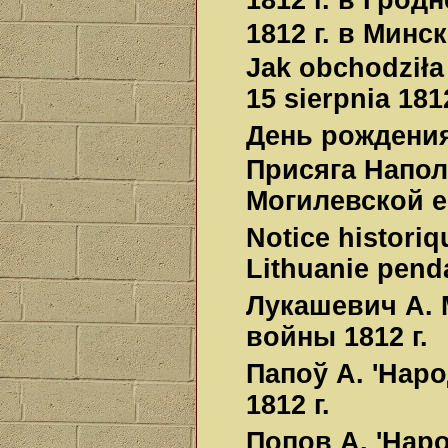
1812 г. в Грод
1812 г. в Минс
Jak obchodziła
15 sierpnia 1812
День рождения
Присяга Напол
Могилевской еп
Notice historiq
Lithuanie penda
Лукашевич А. 
войны 1812 г.
Папоў А. 'Наро
1812 г.
Попов А. 'Нар