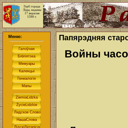
Герб горада
Ліды, наданы
17 верасня
1590 г.
Папярэдняя старо
Меню:
Войны часо