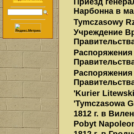
Приезд генера
Нарбонна в мае
Tymczasowy Rz
Учреждение В
Правительств
Распоряжения
Правительства
Распоряжения
Правительства
'Kurier Litewsk
'Tymczasowa Ga
1812 г. в Виле
Pobyt Napoleon