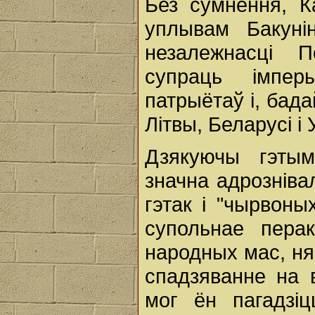
Без сумнення, Ка
уплывам Бакуні
незалежнасці 
супраць імпер
патрыётаў і, бад
Літвы, Беларусі і
Дзякуючы гэтым
значна адрозніва
гэтак і "чырвоны
супольнае пера
народных мас, ня
спадзяванне на 
мог ён пагадзі