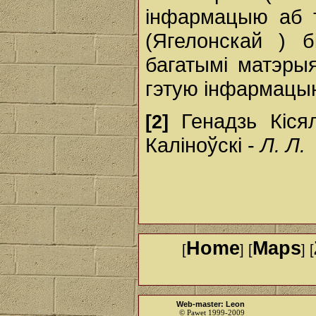
інфармацыю аб 
(Ягелонскай ) б
багатымі матэрыя
гэтую інфармацы
Генадзь Кісял
[2]
Каліноўскі -
Л. Л.
Home
Maps
[
] [
] [
Web-master: Leon
© Pawet 1999-2009