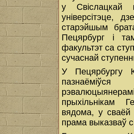
у Свіслацкай п
універсітэце, д
старэйшым брат
Пецярбург і т
факультэт са сту
сучаснай ступенн
У Пецярбургу Ка
пазнаёміўс
рэвалюцыянерамі
прыхільнікам Г
вядома, у сваёй 
прама выказваў с