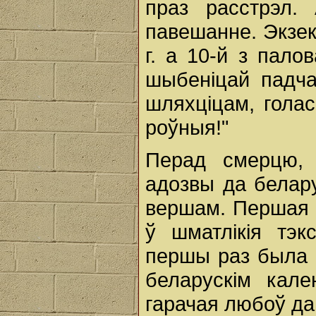
праз расстрэл.
павешанне. Экзек
г. а 10-й з пало
шыбеніцай падча
шляхціцам, голас
роўныя!"
Перад смерцю, 
адозвы да белару
вершам. Першая 
ў шматлікія тэк
першы раз была 
беларускім кал
гарачая любоў да