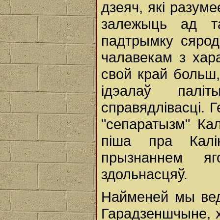
дзеяч, які разуме
залежыць ад та
падтрымку сяро
чалавекам з хар
свой край больш
ідэалаў палі
справядлівасці. 
"сепаратызм" Ка
піша пра Калі
прызнаннем яг
здольнасцяў.
Найменей мы вед
Гарадзеншчыне, х