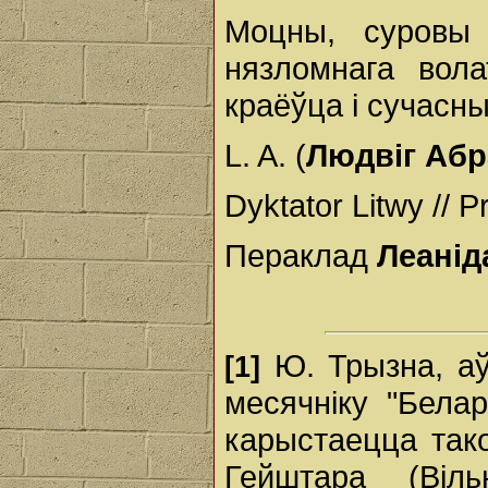
Моцны, суровы
нязломнага вола
краёўца і сучасн
L. A. (
Людвіг Абр
Dyktator Litwy // P
Пераклад
Леанід
Ю. Трызна, аўт
[1]
месячніку "Бела
карыстаецца так
Гейштара (Віл