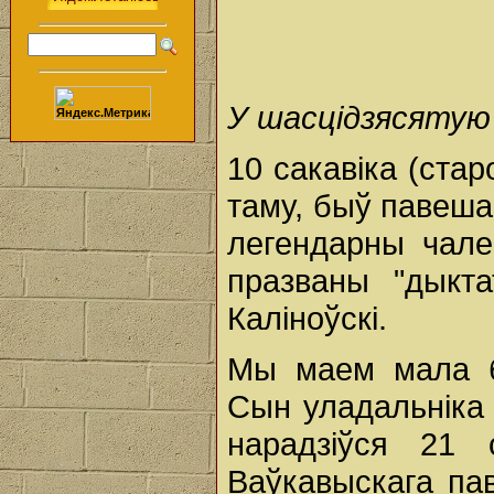
У шасцідзясятую
10 сакавіка (стар
таму, быў павеш
легендарны чалец
празваны "дыкта
Каліноўскі.
Мы маем мала б
Сын уладальніка
нарадзіўся 21 
Ваўкавыскага па