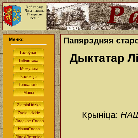
Герб горада
Ліды, наданы
17 верасня
1590 г.
Папярэдняя старо
Меню:
Дыктатар Л
Крыніца:
НАШ