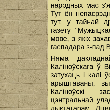
народных мас з'
Тут ён непасрэд
тут, у тайнай д
газету "Мужыцка
мове, з якіх заха
гаспадара з-пад 
Няма дакладна
Каліноўскага ў В
затухаць і калі
арыштаваны, вы
Каліноўскі за
цэнтральнай ула
дыктатарам Літ