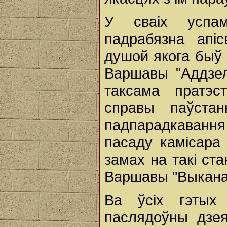
У сваіх успам
падрабязна апіс
душой якога быў 
Варшавы "Аддзела
таксама пратэс
справы паўста
падпарадкаванн
пасаду камісара
замах на такі ст
Варшавы "Выканаў
Ва ўсіх гэтых 
паслядоўны дзея