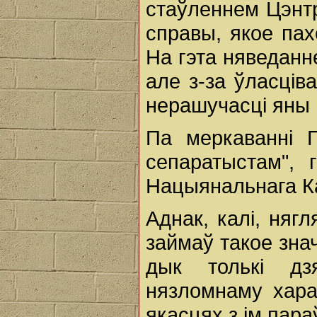
стаўленнем Цэнт
справы, якое пах
На гэта няведанне
але з-за ўласціва
нерашучасці яны н
Па меркаванні Г
сепаратыстам", 
Нацыянальнага Кам
Аднак, калі, няг
займаў такое зна
дык толькі дз
нязломнаму хара
якасцях з ім пара