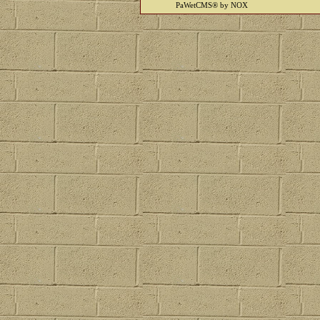
PaWetCMS® by NOX