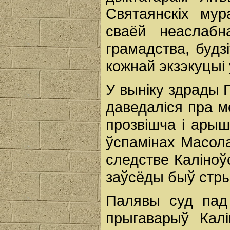
Святаянскіх мур
сваёй неаслабн
грамадства, будз
кожнай экзэкуцыі 
У выніку здрады П
даведаліся пра м
прозвішча і арыш
ўспамінах Масола
следстве Каліноўс
заўсёды быў стры
Палявы суд пад 
прыгаварыў Калі