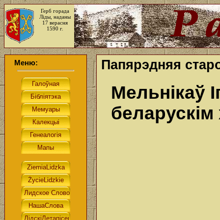
Герб горада
Ліды, наданы
17 верасня
1590 г.
Папярэдняя старо
Меню:
Мельнікаў І
беларускім