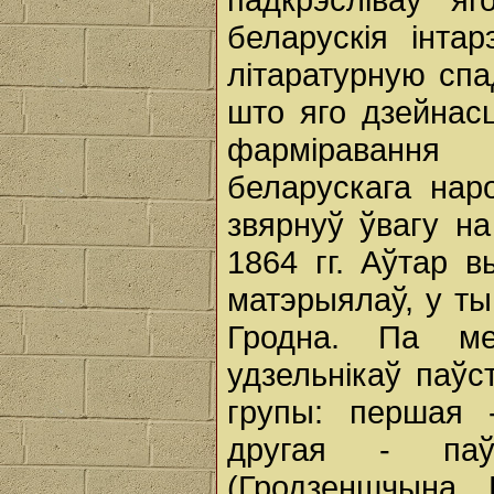
беларускія інта
літаратурную спа
што яго дзейнас
фарміравання
беларускага на
звярнуў ўвагу на
1864 гг. Аўтар 
матэрыялаў, у тым
Гродна. Па мер
удзельнікаў паў
групы: першая 
другая - паў
(Гродзеншчына, 