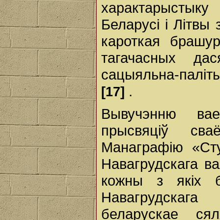
характарыстыку
Беларусі і Літвы 
кароткая брашу
тагачасных дас
сацыяльна-паліты
.
[17]
Вывучэнню вае
прысвяціў сва
Манаграфію «Сту
Навагрудскага ва
кожны з якіх 
Навагрудскага
беларускае ся