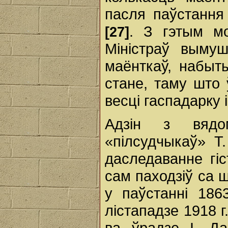
пасля паўстання
. З гэтым мо
[27]
Міністраў выму
маёнткаў, набыты
стане, таму што 
весці гаспадарку 
Адзін з вядо
«пілсудчыкаў» Т
даследаванне гі
сам паходзіў са ш
у паўстанні 186
лістападзе 1918 г
ва ўрадзе І. Д