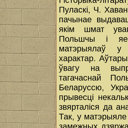
Пуласкі, Ч. Хава
пачынае выдавац
якім шмат уваг
Польшчы і яе 
матэрыялаў у 
характар. Аўтар
ўвагу на выпра
тагачаснай Пол
Беларуссю, Укр
прывесці некальк
звярталіся да ан
Так, у матэрыяле
замежных дзяржаў