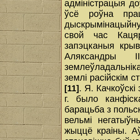
адміністрацыя до
ўсё роўна прац
дыскрымінацыйну
свой час Кацяр
запэцканыя крыв
Аляксандры 
землеўладальнік
землі расійскім с
. Я. Качкоўскі
[11]
г. было канфіск
барацьба з польс
вельмі негатыўн
жыццё краіны. Аў