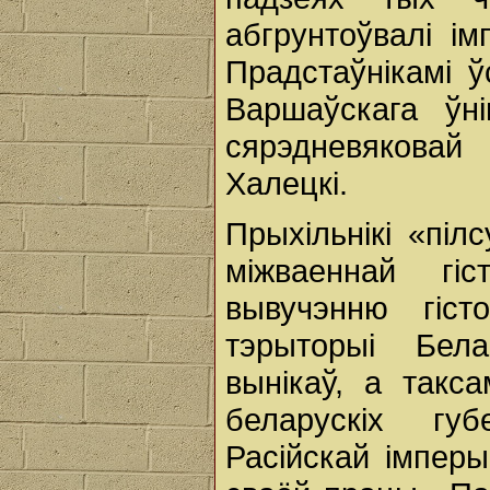
абгрунтоўвалі ім
Прадстаўнікамі 
Варшаўскага ўні
сярэдневяковай 
Халецкі.
Прыхільнікі «піл
міжваеннай гіс
вывучэнню гіст
тэрыторыі Бела
вынікаў, а такса
беларускіх гу
Расійскай імпер