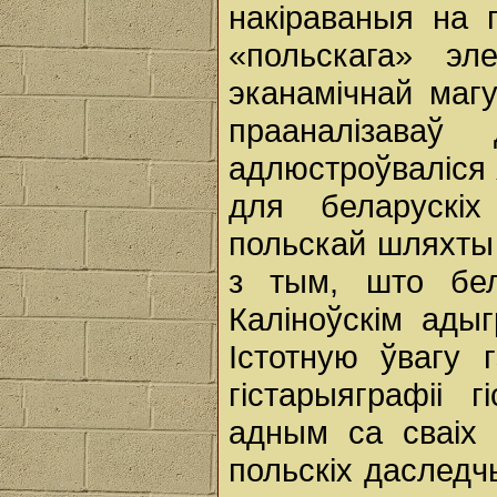
накіраваныя на 
«польскага» эл
эканамічнай маг
прааналізаваў
адлюстроўваліся я
для беларускіх
польскай шляхты 
з тым, што бел
Каліноўскім ады
Істотную ўвагу 
гістарыяграфіі 
адным са сваіх 
польскіх даследч