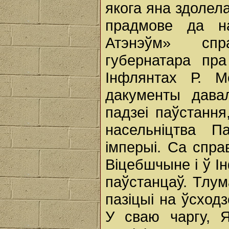
якога яна здолела
прадмове да на
Атэнэўм» спр
губернатара пра
Інфлянтах Р. М
дакументы дава
падзеі паўстання
насельніцтва П
імперыі. Са спра
Віцебшчыне і ў І
паўстанцаў. Тлу
пазіцыі на ўсход
У сваю чаргу, Я