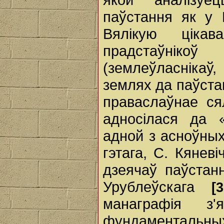
паўстання як у 
Вялікую цікав
прадстаўнік
(землеўласнікаў, 
землях да паўст
праваслаўнае ся
адносілася да 
адной з асноўны
гэтага, С. Кянев
дзеячаў паўстанн
Урублеўскага
[3
манаграфія з
фундаментальны