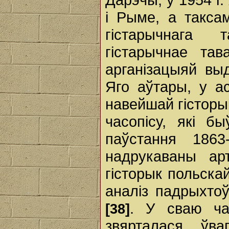
і Рыме, а такса
гістарычнага 
гістарычнае та
арганізацыяй выд
Яго аўтары, у а
навейшай гісторы
часопісу, які б
паўстання 186
надрукаваны ар
гісторык польска
аналіз падрыхтоў
. У сваю ча
[38]
звярталася ўва