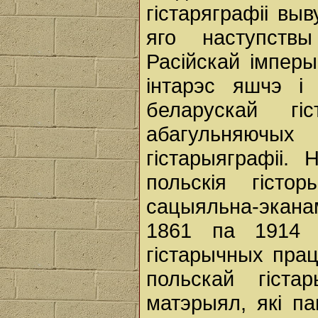
гістаряграфіі выв
яго наступствы
Расійскай імперы
інтарэс яшчэ і
беларускай гі
абагульняючы
гістарыяграфіі.
польскія гісто
сацыяльна-эканам
1861 па 1914 г
гістарычных прац
польскай гіст
матэрыял, які п