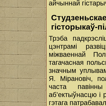
айчыннай гістарыч
Студзеньс
гісторыкаў-п
Трэба падкрэсл
цэнтрамі разві
міжваеннай По
тагачасная польс
значным уплывам
Я. Мірановіч, по
часта павінны
аб'ектыўнасцю і р
гэтага патрабава