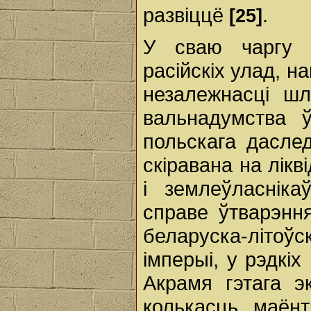
развіццё
.
[25]
У сваю чаргу В
расійскіх улад, н
незалежнасці шл
вальнадумства ў
польскага дасле
скіравана на лік
і землеўласніка
справе ўтварэнн
беларуска-літо
імперыі, у рэдкі
Акрамя гэтага э
колькасць маёнт