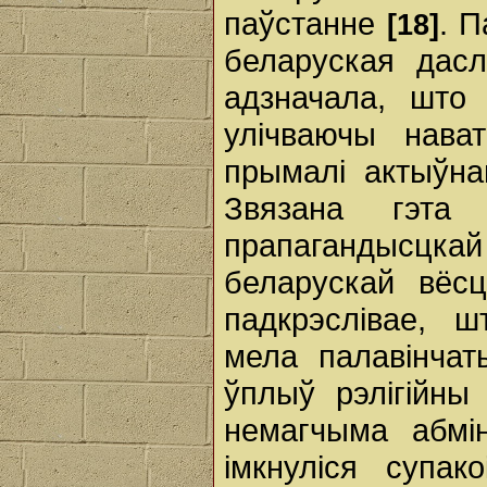
паўстанне
. 
[18]
беларуская дас
адзначала, што 
улічваючы нава
прымалі актыўнаг
Звязана гэта
прапагандысцкай
беларускай вё
падкрэслівае, 
мела палавінчат
ўплыў рэлігійн
немагчыма абмін
імкнуліся супа