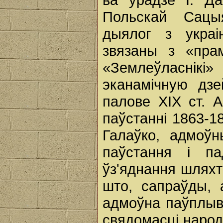
Польскай Сацы
дыялог з украі
звязаны з «пра
«Землеўласнікі
эканамічную дз
палове ХІХ ст. 
паўстанні 1863-18
Галаўко, адмоў
паўстання і п
ўз'яднання шляхт
што, сапраўды, 
адмоўна паўплыв
свядомасці народ