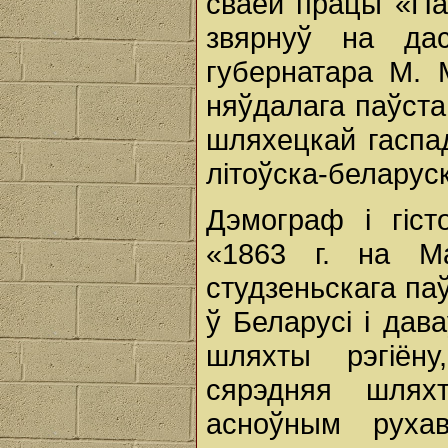
сваёй працы «Пам
звярнуў на дас
губернатара М. М
няўдалага паўста
шляхецкай гаспад
літоўска-беларус
Дэмограф і гіст
«1863 г. на Ма
студзеньскага па
ў Беларусі і дав
шляхты рэгіёну
сярэдняя шлях
асноўным руха