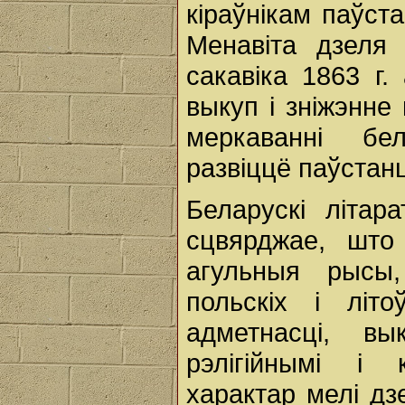
кіраўнікам паўст
Менавіта дзеля
сакавіка 1863 г
выкуп і зніжэнне
меркаванні бе
развіццё паўстан
Беларускі літар
сцвярджае, што
агульныя рысы,
польскіх і літо
адметнасці, вы
рэлігійнымі і 
характар мелі дз