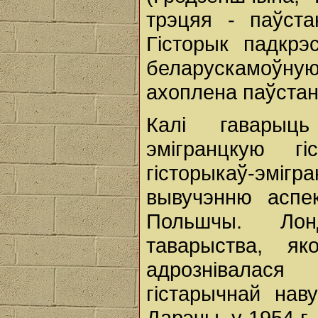
трэцяя - паўст
Гісторык падкрэс
беларускамоўную
ахоплена паўста
Калі гаварыц
эмігранцкую г
гісторыкаў-эмігр
вывучэнню аспек
Польшчы. Лон
таварыства, я
адрознівалас
гістарычнай нав
Дарэчы, у 1954 г.