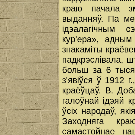
краю пачала зм
выданняў. Па ме
ідэалагічным с
кур'ера», адным
знакаміты краёвец
падкрэслівала, ш
больш за 6 тысяч
з'явіўся ў 1912 г
краёўцаў. В. Доб
галоўнай ідэяй 
ўсіх народаў, як
Заходняга кра
самастойнае нац