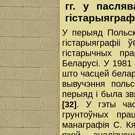
гг. у пасля
гістарыяграф
У перыяд Польск
гістарыяграфіі 
гістарычных пра
Беларусі. У 1981 
што часцей белар
вывучэння польс
перыяд і была зв
. У гэты ча
[32]
грунтоўных пра
манаграфія С. Кя
якой аналізуе