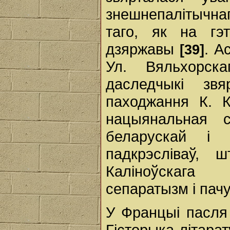
знешнепалітычна
таго, як на гэ
дзяржавы
. А
[39]
Ул. Вяльхорск
даследчыкі звя
паходжання К. К
нацыянальная с
беларускай і
падкрэсліваў, 
Каліноўскага 
сепаратызм і пач
У Францыі пасля
Гісторыка-літар