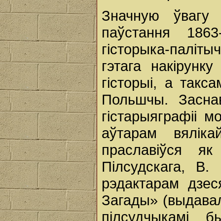
Значную ўвагу 
паўстання 1863-
гісторыка-палітыч
гэтага накірунк
гісторыі, а такс
Польшчы. Заснав
гістарыяграфіі м
аўтарам вяліка
праславіўся як
Пілсудскага, В.
рэдактарам дзес
Загады» (выдавала
пілсудчыкамі б