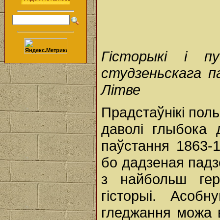
Гісторыкі і п
студзеньскага па
Літве
Прадстаўнікі пол
даволі глыбока 
паўстання 1863-1
бо дадзеная падз
з найбольш гер
гісторыі. Асоб
гледжання можа в