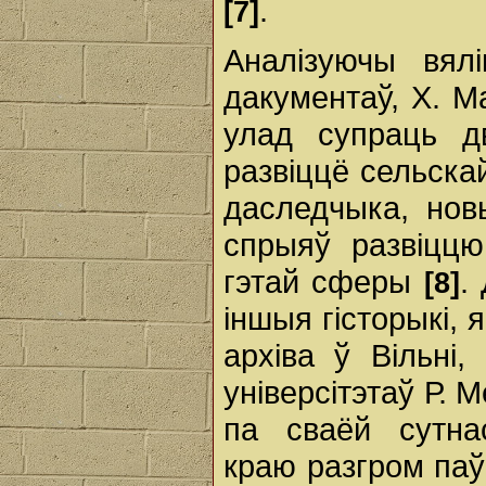
.
[7]
Аналізуючы вялі
дакументаў, Х. Ма
улад супраць д
развіццё сельска
даследчыка, нов
спрыяў развіццю
гэтай сферы
.
[8]
іншыя гісторыкі,
архіва ў Вільні,
універсітэтаў Р. М
па сваёй сутна
краю разгром паў