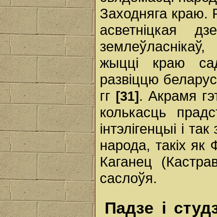
Заходняга краю. 
асветніцкая дз
землеўласнікаў
жыцці краю сад
развіццю беларус
гг
. Акрамя гэ
[31]
колькасць прадс
інтэлігенцыі і та
народа, такіх як 
Каганец (Кастрав
саслоўя.
Падзе і студ