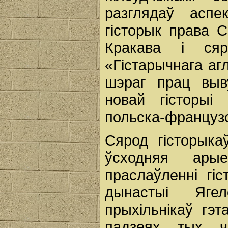
разглядаў аспе
гісторык права С
Кракава і сяр
«Гістарычнага аг
шэраг прац выв
новай гісторыі
польска-французск
Сярод гісторыка
ўсходняя ары
праслаўленні гі
дынастыі Ягел
прыхільнікаў гэт
падзеях тых 