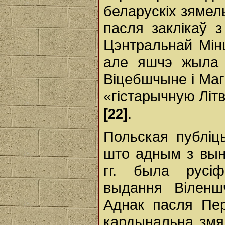
беларускіх зямель
пасля заклікаў з
Цэнтральнай Мін
але яшчэ жыла п
Віцебшчыне і Маг
«гістарычную Літв
.
[22]
Польская публіц
што адным з вын
гг. была русіф
выдання Віленш
Аднак пасля Пер
кардынальна змя