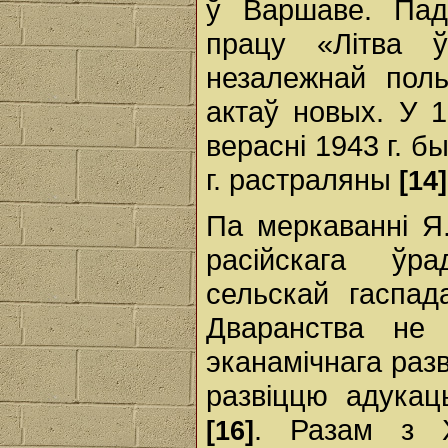
ў Варшаве. Пад 
працу «Літва 
незалежнай пол
актаў новых. У 
верасні 1943 г. б
г. растраляны
[14]
Па меркаванні Я.
расійскага ўр
сельскай гаспад
Дваранства не 
эканамічнага разв
развіццю адукац
. Разам з Х
[16]