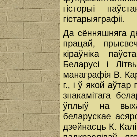
гісторыі паўс
гістарыяграфіі.
Да сённяшняга дн
працай, прысве
кіраўніка паўс
Беларусі і Літв
манаграфія В. Ка
г., і ў якой аўта
знакамітага бела
ўплыў на выха
беларускае асяро
дзейнасць К. Кал
падкрэсліваў я