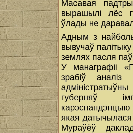
Масавая падтры
вырашылі лёс г
ўлады не даравал
Адным з найболь
вывучаў палітыку
землях пасля паўс
У манаграфіі «
зрабіў аналіз 
адміністратыўн
губерняў ім
карэспандэнцыю
якая датычылася 
Мураўёў даклад