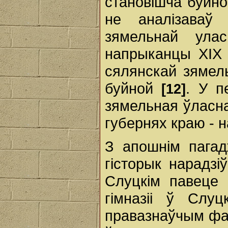
становішча буйно
не аналізаваў
зямельнай улас
напрыканцы XIX 
сялянскай зямел
буйной
. У п
[12]
зямельная ўласна
губернях краю - 
З апошнім пагад
гісторык нарадз
Слуцкім павеце 
гімназіі ў Слу
правазнаўчым фак