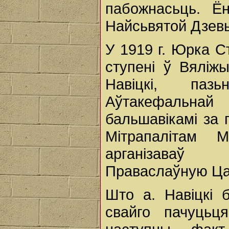
пабожнасьць. Ё
Найсьвятой Дзев
У 1919 г. Юрка С
ступені ў Вяліжы
Навіцкі, паз
Аўтакефальна
бальшавікамі за п
Мітрапалітам 
арганізаваў
Праваслаўную Ца
Што а. Навіцкі 
свайго пачуцьц