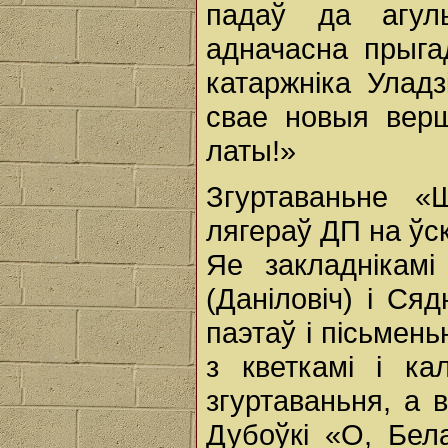
падаў да агуль
адначасна прыга
катаржніка Улад
свае новыя верш
латы!»
Згуртаваньне 
лягераў ДП на ўск
Яе закладнікамі
(Даніловіч) i Сяд
паэтаў i пісьмен
з кветкамі i к
згуртаваньня, а
Дубоўкі «О, Бе