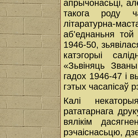
апрычонасьці, ал
такога роду ч
літаратурна-мас
аб'еднаньня той
1946-50, зьявілас
катэгорыі салі
«Зьвіняць Званы
гадох 1946-47 i 
гэтых часапісаў 
Калі некатор
рататарнага друк
вялікім дасягн
рэчаіснасьцю, дз