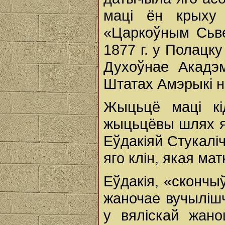
маці ён крыху
«Царкоўным Сьв
1877 г. у Полацку
Духоўнае Акадэм
Штатах Амэрыкі н
Жыцьцё маці кі
жыцьцёвы шлях яе
Еўдакіяй Стукаліч
яго клін, якая матк
Еўдакія, «скончы
жаночае вучылішч
у вяліскай жано