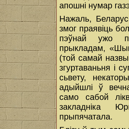
апошні нумар газэ
Нажаль, Беларус
змог праявіць бол
пэўнай ужо пр
прыкладам, «Шы
(той самай назвы
згуртаваньня i су
сьвету, некатор
адыйшлі ў вечн
само сабой лік
закладніка Юр
прыпячатала.