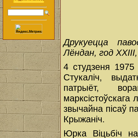
Друкуецца пав
Лёндан, год XXIII,
4 студзеня 197
Стукаліч, выдат
патрыёт, вор
марксістоўскага л
звычайна пісаў п
Крыжаніч.
Юрка Віцьбіч н