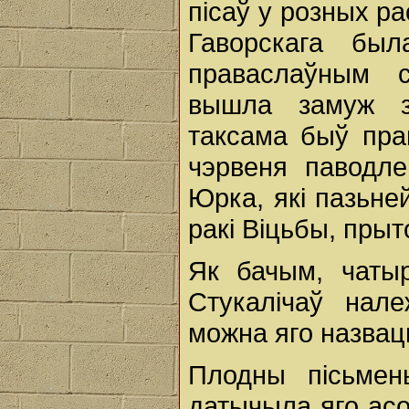
пісаў у розных ра
Гаворскага бы
праваслаўным с
вышла замуж з
таксама быў прав
чэрвеня паводле
Юрка, які пазьней
ракі Віцьбы, прыт
Як бачым, чатыр
Стукалічаў нале
можна яго назваць
Плодны пісьмень
датычыла яго асоб