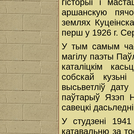
гісторыі i мас
аршанскую пячо
землях Куцеінск
перш у 1926 г. Сер
У тым самым ча
магілу паэты Па
каталіцкім кас
собскай кузьні
высьветліў дату
паўтарыў Язэп Н
савецкі дасьледні
У студзені 1941
катавальню за то