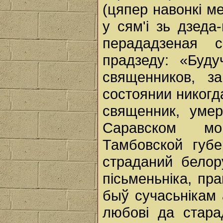
(цяпер навонкі ме
у сям'і зь дзеда
перададзеная 
прадзеду: «Буд
священников, з
состоянии никогд
священник, уме
Саравском мо
Тамбовской губ
страданий белор
пісьменьніка, пр
быў сучасьнікам 
любові да старад