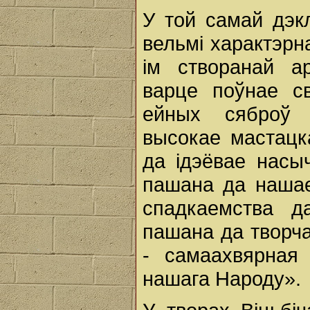
У той самай дэк
вельмі характэрна
ім створанай а
варце поўнае с
ейных сяброў 
высокае мастацка
да ідэёвае насыч
пашана да нашае
спадкаемства д
пашана да творчас
- самаахвярная
нашага Народу».