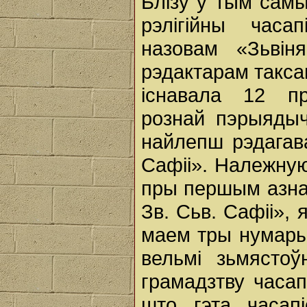
Блізу ў тым сам
рэлігійны час
назовам «Зьвін
рэдактарам такса
існавала 12 пр
рознай пэрыядычн
найлепш рэдагав
Сафіі». Належную
пры першым азная
Зв. Сьв. Сафіі», 
маем тры нумары
вельмі зьмясто
грамадзтву часап
што гэта часап