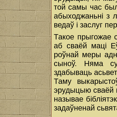
той самы час был
абыходжаньні з л
ведаў i заслуг пе
Такое прыгожае 
аб сваёй маці Еў
роўнай меры адно
сыноў. Няма с
здабываць асьвет
Таму выкарысто
эрудыцыю сваёй м
называе бібліятэк
задаўненай сьвята