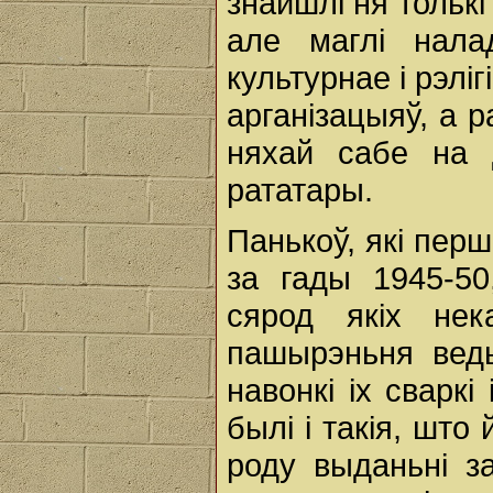
знайшлі ня толькі
але маглі нала
культурнае i рэл
арганізацыяў, а р
няхай сабе на 
рататары.
Панькоў, які пер
за гады 1945-5
сярод якіх нек
пашырэньня веды
навонкі ix сварк
былі i такія, што
роду выданьні з