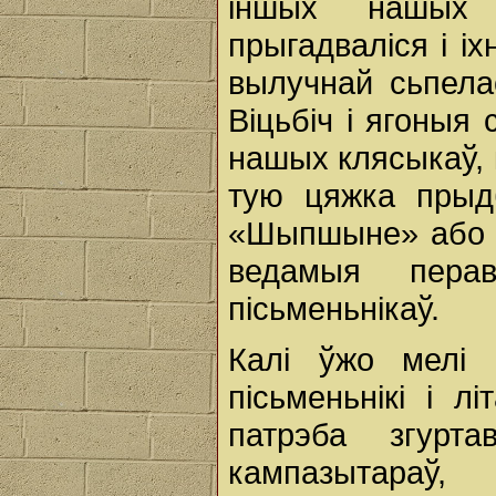
іншых нашых 
прыгадваліся i і
вылучнай сьпелас
Віцьбіч i ягоныя
нашых клясыкаў, к
тую цяжка прыд
«Шыпшыне» або з
ведамыя перав
пісьменьнікаў.
Калі ўжо мелі 
пісьменьнікі i л
патрэба згурта
кампазытараў, 