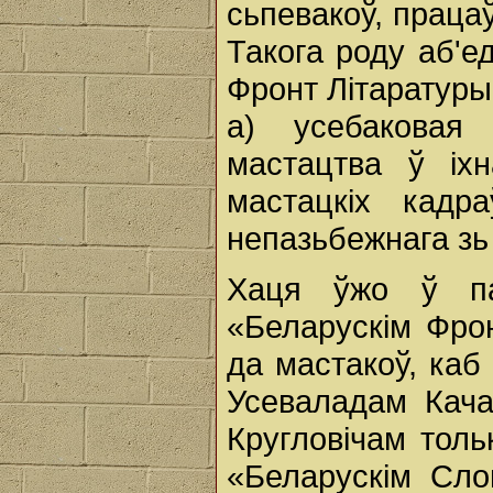
сьпевакоў, праца
Такога роду аб'е
Фронт Літаратуры
а) усебаковая
мастацтва ў іх
мастацкіх кадр
непазьбежнага зь
Хаця ўжо ў па
«Беларускім Фрон
да мастакоў, каб
Усеваладам Кача
Кругловічам толь
«Беларускім Сло