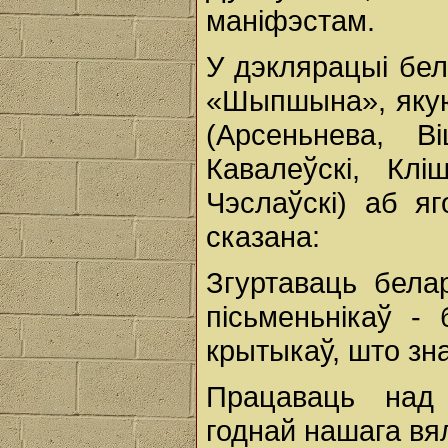
маніфэстам.
У дэклярацыі бел
«Шыпшына», якую 
(Арсеньнева, Ві
Кавалеўскі, Клі
Чэслаўскі) аб я
сказана:
Згуртаваць бела
пісьменьнікаў - 
крытыкаў, што зн
Працаваць над 
годнай нашага вял