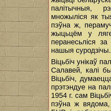
палітычныя, р
множыліся як ты
пэўна ж, пераму
жыцьцём у ляг
перанесьліся за
нашыя суродзічы.
Віцьбіч унікаў па
Салавей, калі б
Віцьбіч, думаецц
прэтэндуе на пал
1954 г. сам Віцьб
пэўна ж вядома,