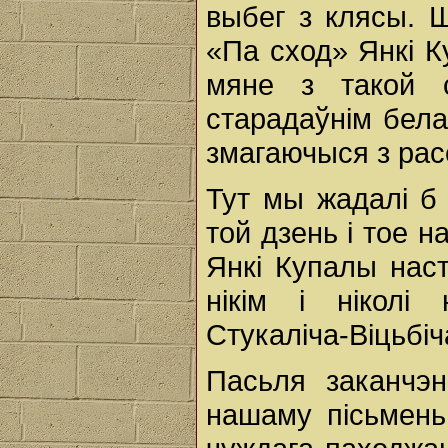
выбег з клясы. Ш
«Па сход» Янкі К
мяне з такой 
старадаўнім бела
змагаючыся з рас
Тут мы жадалі б 
той дзень i тое 
Янкі Купалы наст
нікім i ніколі
Стукаліча-Віцьбіч
Пасьля заканчэн
нашаму пісьмень