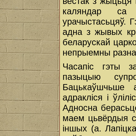
вестак з жыцьця
каляндар са 
урачыстасьцяў. Г
адна з жывых кр
беларускай царко
непрыемны разнаб
Часапіс гэты з
пазыцыю супр
Бацькаўшчьше 
адракліся i ўліл
Адносна берасьце
маем цьвёрдыя с
іншых (а. Лапіцк