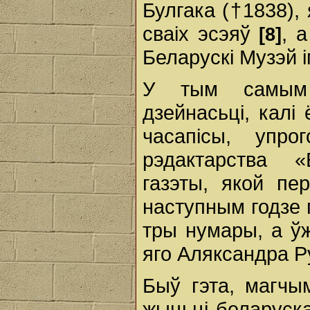
Булгака (†1838),
сваіх эсэяў
, 
[8]
Беларускі Музэй 
У тым самым 
дзейнасьці, калі 
часапісы, упр
рэдактарства «
газэты, якой пе
наступным годзе 
тры нумары, а ўж
яго Аляксандра Р
Быў гэта, магчы
жыцьці беларуска