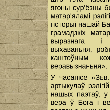
ягоны сур'ёзны б
матар'яламі рэліг
гісторыі нашай Б
грамадзкіх мата
выразнага i 
выхаваньня, робі
каштоўным ко
веравызнаньня».
У часапісе «Зьв.
артыкулаў рэлігі
нашых паэтаў, у
вера ў Бога i в