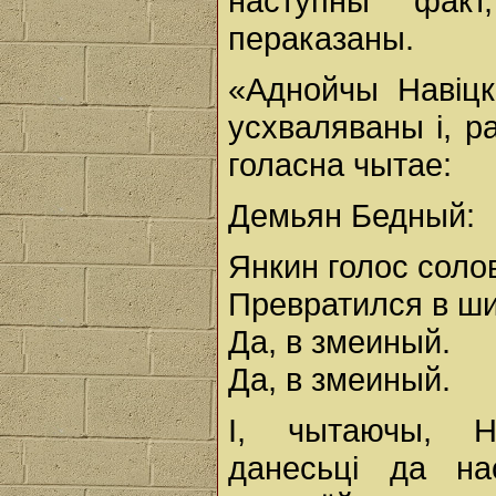
наступны факт
пераказаны.
«Аднойчы Навіцк
усхваляваны і, 
голасна чытае:
Демьян Бедный:
Янкин голос сол
Превратился в ш
Да, в змеиный.
Да, в змеиный.
I, чытаючы, Н
данесьці да на