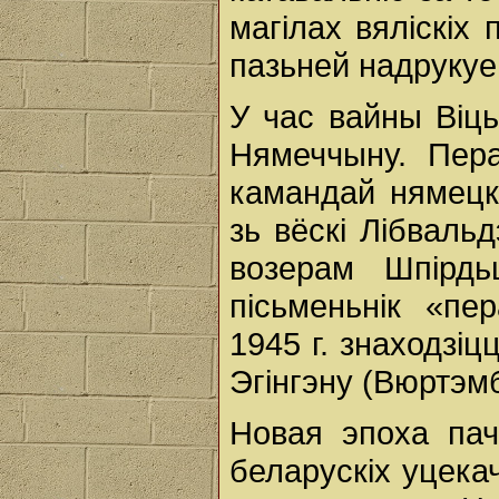
магілах вяліскіх
пазьней надруку
У час вайны Віць
Нямеччыну. Пер
камандай нямецк
зь вёскі Лібваль
возерам Шпірд
пісьменьнік «пе
1945 г. знаходзіц
Эгінгэну (Вюртэм
Новая эпоха пач
беларускіх уцекач