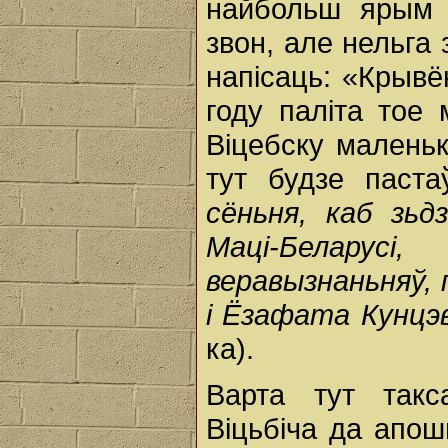
найбольш ярым 
звон, але нельга
напісаць: «Крывё
году паліта тое 
Віцебску маленьк
тут будзе паста
сёньня, каб зьд
Маці-Беларус
веравызнаньняў,
i Ёзафата Кунцэв
ка).
Варта тут такс
Віцьбіча да апош