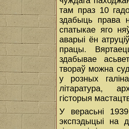
чуждага паходжа
там праз 10 гад
здабыць права 
спатыкае яго ня
аварыі ён атруці
працы. Вяртае
здабывае асьве
твораў можна суд
у розных галін
літаратура, ар
гісторыя мастацтв
У верасьні 193
экспэдыцыі на д