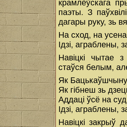
крамлёўскага пр
паэты. З паўхві
дагары руку, зь 
На сход, на усен
Ідзі, аграблены, 
Навіцкі чытае з
стаўся белым, але
Як Бацькаўшчыну 
Як гібнеш зь дзець
Аддаці ўсё на су
Ідзі, аграблены, 
Навіцкі закрыў д