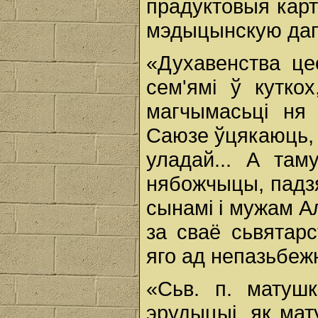
прадуктовыя карт
мэдыцынскую дапа
«Духавенства це
сем'ямі ў кутко
магчымасьці ня
Саюзе ўцякаюць, 
уладай... А та
нябожчыцы, падз
сынамі i мужам А
за сваё сьвятар
яго ад непазьбежн
«Сьв. п. матуш
эрудыцыі, як мату