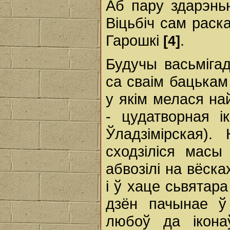
Аб пару здарэнь
Віцьбіч сам раск
Гарошкі
.
[4]
Будучы васьміга
са сваім бацька
у якім мелася на
- цудатворная і
Ўладзімірская).
сходзіліся масы
абвозілі на вёск
i ў хаце сьвятар
дзён пачынае ў
любоў да ікона