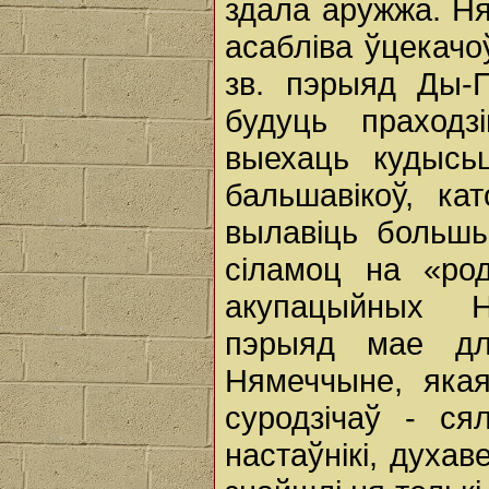
здала аружжа. Ня
асабліва ўцекачо
зв. пэрыяд Ды-П
будуць праходз
выехаць кудысь
бальшавікоў, ка
вылавіць большы
сіламоц на «род
акупацыйных 
пэрыяд мае дл
Нямеччыне, яка
суродзічаў - с
настаўнікі, духав