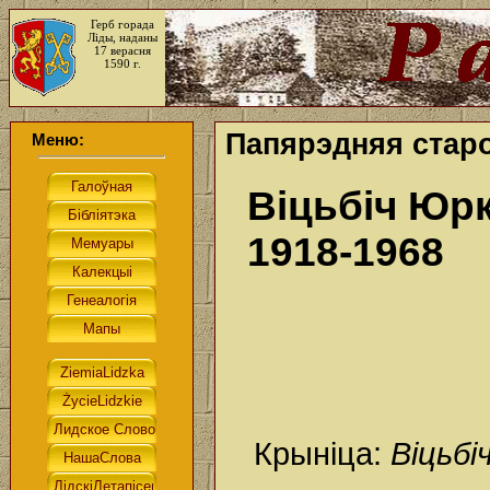
Герб горада
Ліды, наданы
17 верасня
1590 г.
Папярэдняя старо
Меню:
Віцьбіч Юрк
1918-1968
Крыніца:
Віцьбі