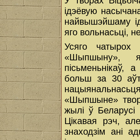
У творах Віцьбі
ідэёвую насычана
найвышэйшаму ід
яго вольнасьці, н
Усяго чатырох 
«Шыпшыну», 
пісьменьнікаў, 
больш за 30 аў
нацыянальнасьц
«Шыпшыне» творы
жылі ў Беларусі
Цікавая рэч, а
знаходзім ані ад