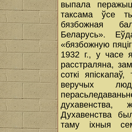
выпала перажыц
таксама ўсе ты
бязбожная ба
Беларусь». Еўд
«бязбожную пяціг
1932 г., у часе
расстраляна, за
соткі япіскапаў
веручых люд
перасьледаван
духавенства, 
Духавенства бы
таму іхныя се