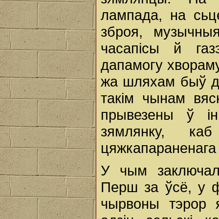
лампада, на сьц
зброя, музычныя
часапісы й газ
дапамогу хвораму
жа шляхам быў д
такім чынам вяс
прывезены ў і
зямлянку, ка
цяжкапараненага
У чым заключал
Перш за ўсё, у ф
чырвоны тэрор 