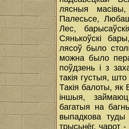
лясныя масівы
Палесьсе, Любаш
Лес, барысаўск
Сянькоўскі бар
лясоў было столь
можна было пер
поўдзень i з зах
такія густыя, што
Такія балоты, як
іншыя, займаюц
багатыя на багн
выпадкова туды 
трысьнёг, чарот 