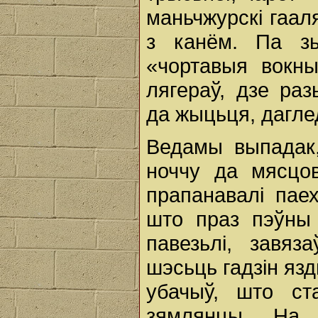
маньчжурскі гаал
з канём. Па зь
«чортавыя вокны
лягераў, дзе ра
да жыцьця, дагл
Ведамы выпадак,
ноччу да мясцов
прапанавалі пае
што праз пэўны 
павезьлі, завя
шэсьць гадзін язд
убачыў, што ст
зямлянцы. На 