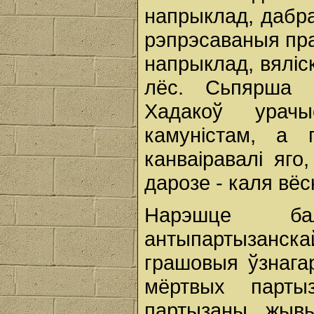
напрыклад, дабра
рэпрэсаваныя праз
напрыклад, вяліс
лёс. Сьпярша п
Хадакоў урач
камуністам, a 
канваіравалі яго
дарозе - каля вёск
Нарэшце бал
антыпартызанск
грашовыя ўзнага
мёртвых парты
партызаны жывы