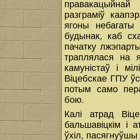
правакацыйнай
разграміў каапэ
ягоны небагаты
будынак, каб сх
пачатку лжэпарты
траплялася на 
камуністаў i мі
Віцебскае ГПУ ўс
потым само пера
бою.
Калі атрад Віц
бальшавіцкім i 
ўхіл, пасягнуўшы