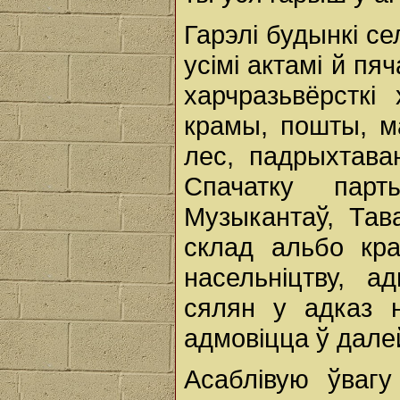
Гарэлі будынкі с
усімі актамі й пя
харчразьвёрсткі 
крамы, пошты, ма
лес, падрыхтава
Спачатку парт
Музыкантаў, Тав
склад альбо кра
насельніцтву, а
сялян у адказ н
адмовіцца ў дале
Асаблівую ўвагу