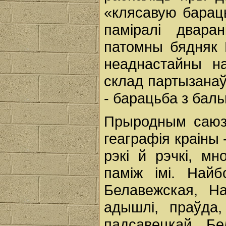
«клясавую бараць
паміралі двар
патомны бядняк М
неаднастайны н
склад партызанаў
- барацьба з баль
Прыродным саюзь
геаграфія краіны 
рэкі й рэчкі, мн
паміж імі. Най
Белавежская, На
адышлі, праўда
падсавецкай Бе