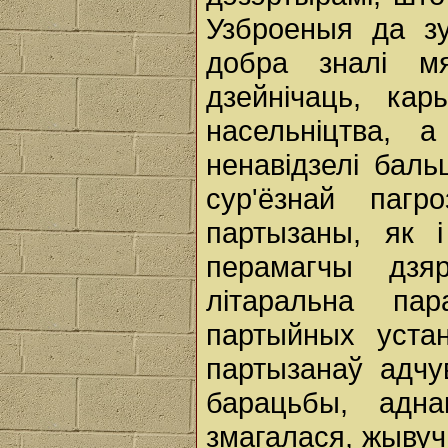
Узброеныя да зу
добра зналі мя
дзейнічаць, ка
насельніцтва,
ненавідзелі баль
сур'ёзнай пагр
партызаны, як 
перамагчы дз
літаральна пар
партыйных уста
партызанаў адчу
барацьбы, адн
змагалася, жывуч