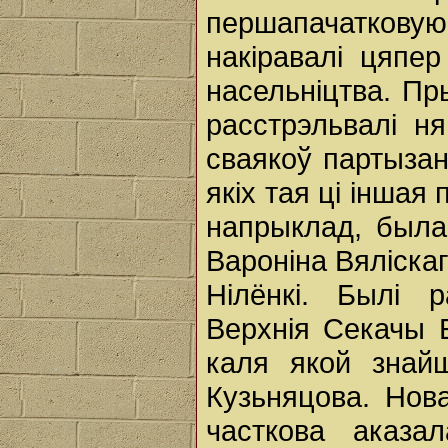
першапачаткову
накіравалі цяпе
насельніцтва. Пр
расстрэльвалі ня
сваякоў партызан
якіх тая ці іншая
напрыклад, была
Вароніна Вяліскаг
Нілёнкі. Былі 
Верхнія Секачы Б
каля якой знайш
Кузьняцова. Нов
часткова аказа