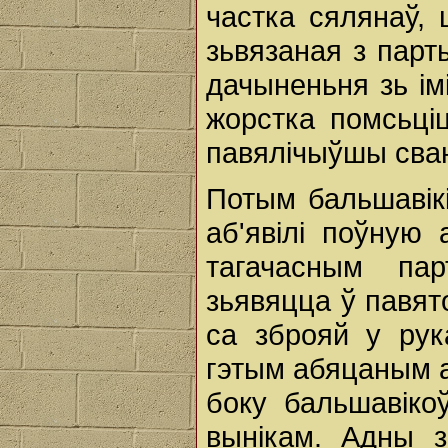
частка сялянаў,
зьвязаная з парт
дачыненьня зь ім
жорстка помсьціц
павялічыўшы сва
Потым бальшавік
аб'явілі поўную
тагачасным па
зьявяцца ў павят
ca зброяй у рук
гэтым абяцаным ам
боку бальшавіко
вынікам. Адны з