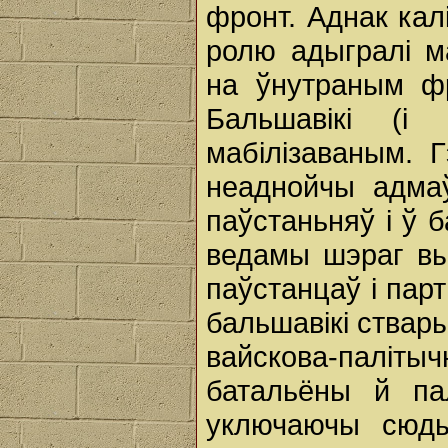
фронт. Аднак ка
ролю адыгралі м
на ўнутраным ф
Бальшавікі (і
мабілізаваным. 
неаднойчы адмаў
паўстаньняў i ў 
ведамы шэраг вып
паўстанцаў i пар
бальшавікі ствар
вайскова-палі
батальёны й пал
уключаючы сюды