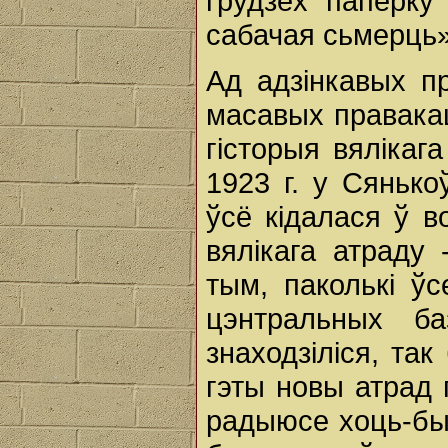
грудзёх паперку
сабачая сьмерць»
Ад адзінкавых п
масавых правакац
гісторыя вялікаг
1923 г. у Сянько
ўсё кідалася ў в
вялікага атраду
тым, паколькі ўс
цэнтральных ба
знаходзіліся, та
гэты новы атрад 
радыюсе хоць-бы 