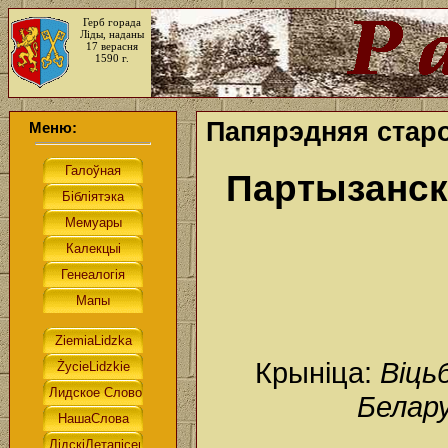
Герб горада
Ліды, наданы
17 верасня
1590 г.
Папярэдняя старо
Меню:
Партызанск
Крыніца:
Віць
Белару