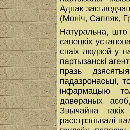
Аднак засьведчан
(Моніч, Сапляк, Гр
Натуральна, што 
савецкіх установа
сваіх людзей у п
партызанскі аге
празь дзясяты
падазронасьці, т
інфармацыю то
давераных асоб
Звычайна такіх
расстрэльвалі к