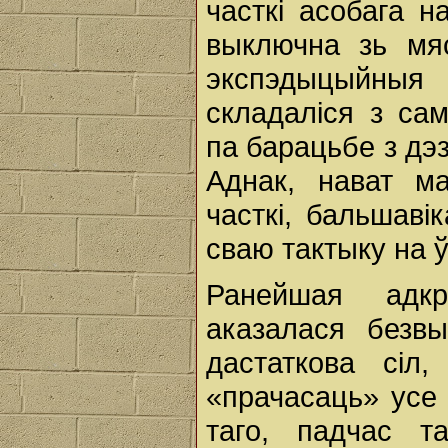
часткі асобага 
выключна зь мяс
экспэдыцыйны
складаліся з са
па барацьбе з дэз
Аднак, нават м
часткі, бальшав
сваю тактыку на 
Ранейшая адк
аказалася безвы
дастаткова сіл
«прачасаць» усе
таго, падчас т