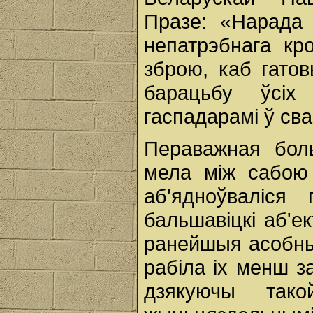
Празе: «Нарада 
непатрэбнага кр
зброю, каб гато
барацьбу ўсі
гаспадарамі ў св
Пераважная бол
мела між сабою 
аб'ядноўваліс
бальшавіцкі аб'е
ранейшыя асобныя 
рабіла іх менш з
дзякуючы так