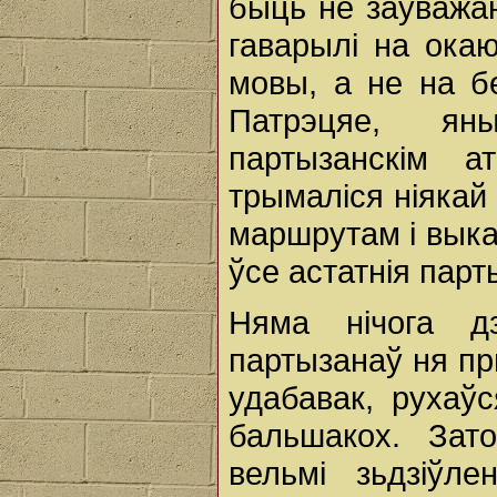
быць не заўважан
гаварылі на ока
мовы, a не на б
Патрэцяе, я
партызанскім 
трымаліся ніякай 
маршрутам i выка
ўсе астатнія парт
Няма нічога д
партызанаў ня пры
удабавак, рухаў
бальшакох. Зат
вельмі зьдзіўл