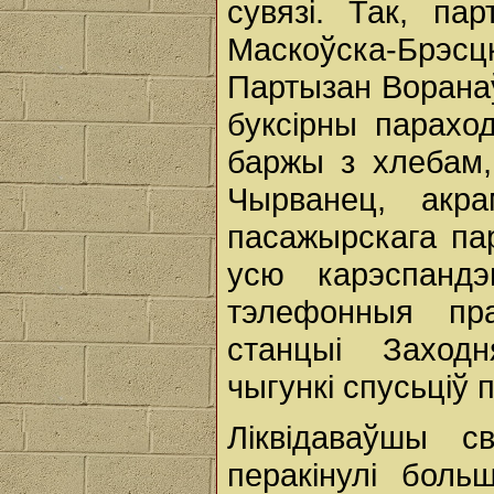
сувязі. Так, па
Маскоўска-Брэ
Партызан Воранаў
буксірны параход
баржы з хлебам,
Чырванец, акр
пасажырскага пар
усю карэспанд
тэлефонныя пр
станцыі Заходн
чыгункі спусьціў
Ліквідаваўшы с
перакінулі боль