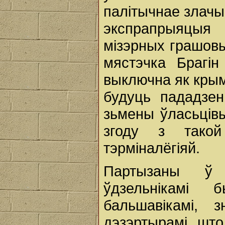
палітычнае злачы
экспрапрыяцыя 
мізэрных грашовы
мястэчка Брагін
выключна як крым
будуць пададзен
зьмены ўласьцівы
згоду з такой
тэрміналёгіяй.
Партызаны ў 
ўдзельнікамі 
бальшавікамі, 
дэзэртырамі, што