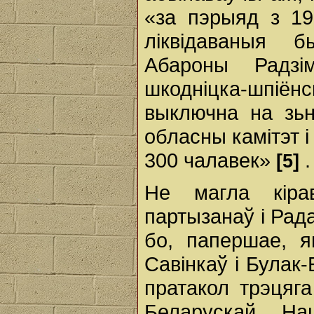
«за пэрыяд з 19
ліквідаваныя 
Абароны Радзі
шкодніцка-шпі
выключна на зьн
обласны камітэт 
300 чалавек»
.
[5]
Не магла кірав
партызанаў i Рада
бо, папершае, 
Савінкаў i Булак-
пратакол трэцяга
Беларускай На