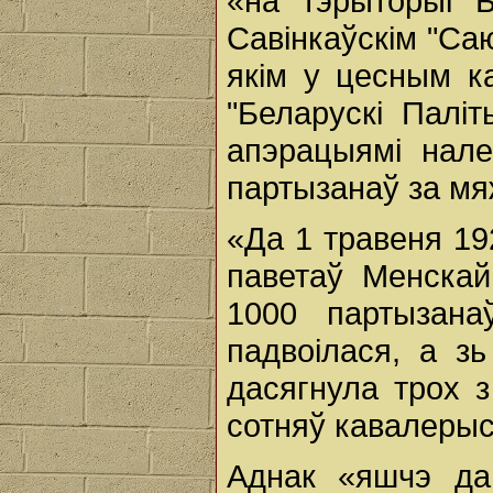
«на тэрыторыі 
Савінкаўскім "Са
якім у цесным ка
"Беларускі Паліт
апэрацыямі нале
партызанаў за м
«Да 1 травеня 19
паветаў Менскай
1000 партызана
падвоілася, a з
дасягнула трох 
сотняў кавалеры
Аднак «яшчэ да 