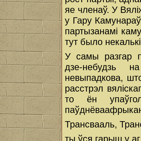
яе членаў. У Вял
у Гару Камунараў
партызанамі каму
тут было некалькі
У самы разгар 
дзе-небудзь 
невыпадкова, што
расстрэл вяліска
то ён упаўго
паўднёваафрыкан
Трансвааль, Тран
ты ўся гарыш у агн