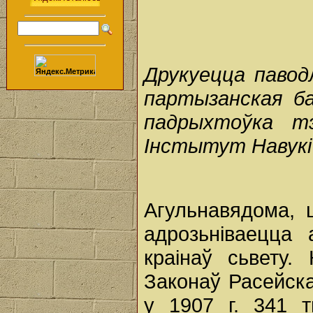
Друкуецца павод
партызанская ба
падрыхтоўка тэ
Інстытут Навукі
Агульнавядома, 
адрозьніваецца 
краінаў сьвету.
Законаў Расейск
у 1907 г. 341 