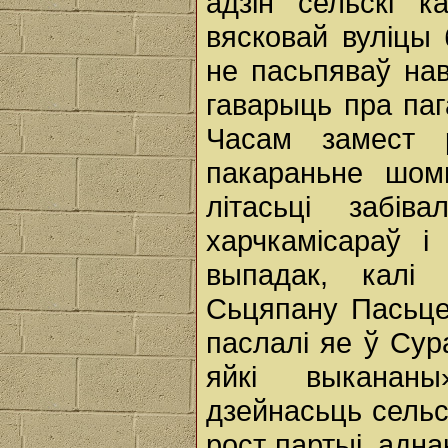
адзін сельскі 
вясковай вуліцы 
не пасьпяваў нав
гаварыць пра паг
Часам замест 
пакараньне шом
літасьці забів
харчкамісараў 
выпадак, калі 
Сьцяпану Пасьце
паслалі яе ў Сур
яйкі выканан
дзейнасьць сельск
рост партыі, адн