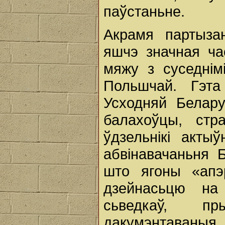
паўстаньне.
Акрамя партыза
яшчэ значная ча
мяжу з суседнім
Польшчай. Гэта
Усходняй Белару
балахоўцы, стр
ўдзельнікі акты
абвінавачаньня 
што ягоны «апэ
дзейнасьцю на 
сьведкаў, пр
дакумэнтаван