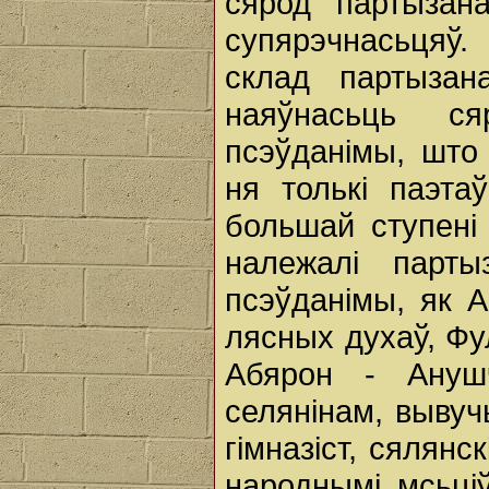
сярод партызана
супярэчнасьцяў.
склад партызан
наяўнасьць ся
псэўданімы, што
ня толькі паэта
большай ступені 
належалі парты
псэўданімы, як А
лясных духаў, Фу
Абярон - Ануш
селянінам, вывучы
гімназіст, сялян
народнымі мсьціў