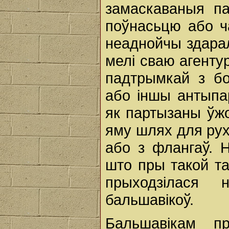
замаскаваныя па
поўнасьцю або ч
неаднойчы здара
мелі сваю агентур
падтрымкай з бо
або іншы антыпа
як партызаны ўж
яму шлях для рух
або з флангаў. 
што пры такой та
прыходзілася
бальшавікоў.
Бальшавікам п