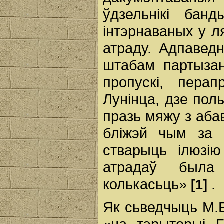
ўдзельнікі банд
інтэрнаваных у л
атраду. Адпавед
штабам партыза
пропускі, пера
Лунінца, дзе поль
празь мяжу з аба
бліжэй чым за 
стварыць ілюзію
атрадаў была 
колькасьць»
.
[1]
Як сьведчыць М.Б