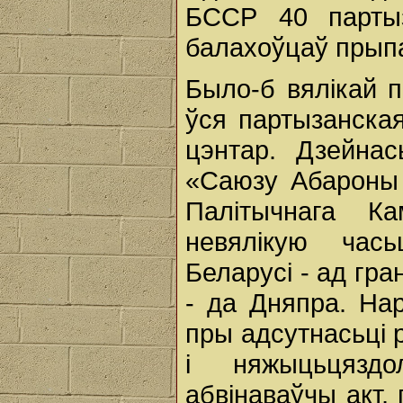
БССР 40 партыз
балахоўцаў прып
Было-б вялікай 
ўся партызанска
цэнтар. Дзейнас
«Саюзу Абароны 
Палітычнага Ка
невялікую чась
Беларусі - ад гра
- да Дняпра. Нар
пры адсутнасьці 
i няжыцьцязд
абвінаваўчы акт,