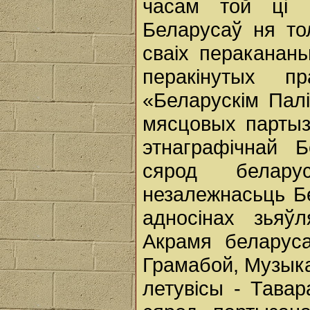
часам той ці 
Беларусаў ня тол
сваіх пераканан
перакінутых п
«Беларускім Пал
мясцовых партыз
этнаграфічнай Б
сярод белару
незалежнасьць Б
адносінах зьяўл
Акрамя беларуса
Грамабой, Музыкан
летувісы - Тава