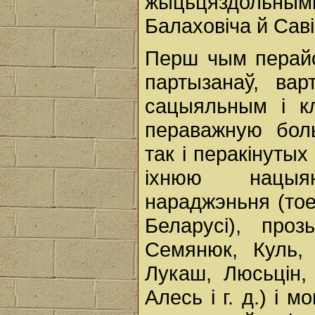
жыцьцяздольным
Балаховіча й Саві
Перш чым перайс
партызанаў, ва
сацыяльным i к
пераважную бол
так i перакінуты
іхнюю нацыя
нараджэньня (тое
Беларусі), проз
Семянюк, Куль, 
Лукаш, Люсьцін,
Алесь i г. д.) i 