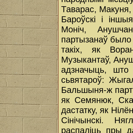
Таварас, Макуня, 
Бароўскі i іншыя
Моніч, Анушча
партызанаў было 
такіх, як Вора
Музыкантаў, Ануш
адзначыць, што
сьвятароў: Жыга
Бальшыня-ж парт
як Семянюк, Ска
дастатку, як Нілён
Сінічынскі. Ня
распаліць пры д