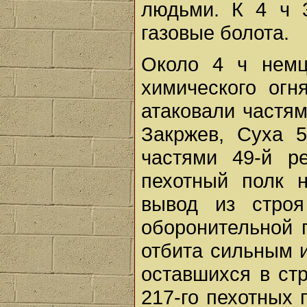
людьми. К 4 ч 
газовые болота.
Около 4 ч немц
химического огн
атаковали частям
Закржев, Суха 5
частями 49-й р
пехотный полк 
вывод из стро
оборонительной 
отбита сильным 
оставшихся в ст
217-го пехотных