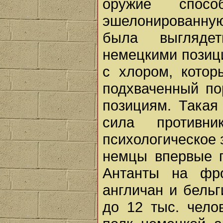
оружие спос
эшелонированну
была выгляде
немецкими позиц
с хлором, котор
подхваченный по
позициям. Такая
сила противн
психологическое з
немцы впервые п
Антанты на фр
англичан и бель
до 12 тыс. чело