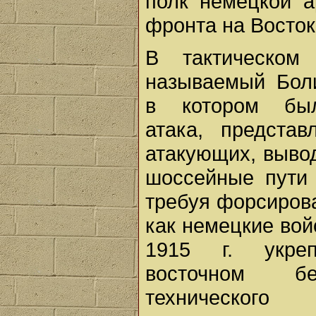
полк немецкой 
фронта на Восток
В тактическом
называемый Боли
в котором был
атака, предста
атакующих, выво
шоссейные пути
требуя форсирова
как немецкие вой
1915 г. укре
восточном бе
техническог