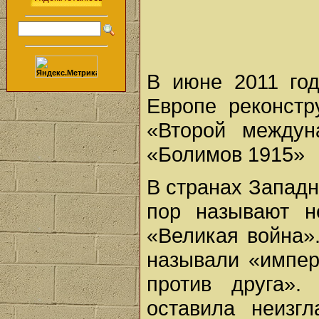
В июне 2011 го
Европе реконст
«Второй междун
«Болимов 1915»
В странах Западн
пор называют н
«Великая война»
называли «импер
против друга»
оставила неизг