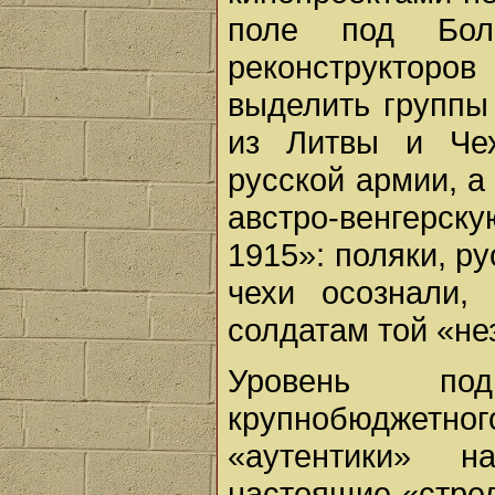
поле под Бол
реконструкторов
выделить группы
из Литвы и Че
русской армии, а
австро-венгерску
1915»: поляки, р
чехи осознали,
солдатам той «не
Уровень под
крупнобюджетн
«аутентики» 
настоящие «стре