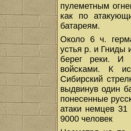
пулеметным огне
как по атакующ
батареям.
Около 6 ч. герм
устья р. и Гниды
берег реки. И 
войсками. К и
Сибирский стрелк
выдвинув один б
понесенные русск
атаки немцев 31
9000 человек