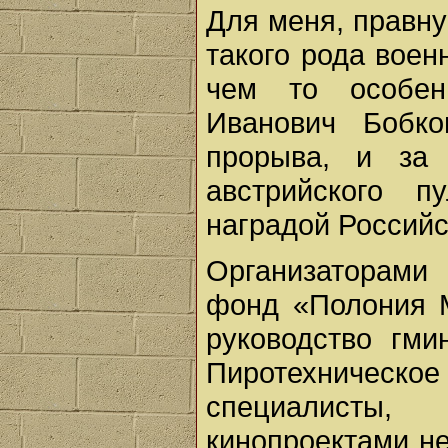
Для меня, правну
такого рода воен
чем то особен
Иванович Бобко
прорыва, и за 
австрийского 
наградой Российс
Организаторами 
фонд «Полония М
руководство гми
Пиротехническ
специалисты
кинопроектами не