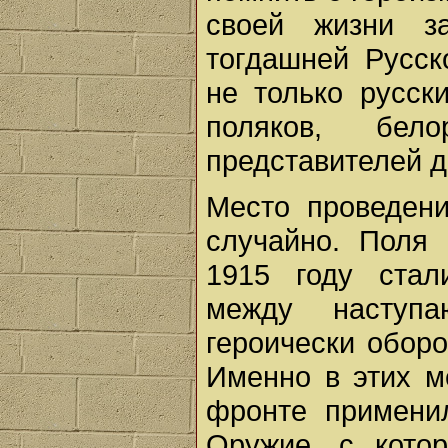
своей жизни з
тогдашней Русск
не только русск
поляков, бел
представителей д
Место проведен
случайно. Поля 
1915 году стал
между наступ
героически обор
Именно в этих м
фронте примени
Оружие, с кото