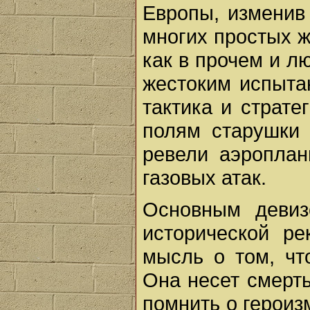
Европы, изменив 
многих простых ж
как в прочем и л
жестоким испыта
тактика и страте
полям старушки 
ревели аэроплан
газовых атак.
Основным деви
исторической р
мысль о том, чт
Она несет смерть
помнить о героиз