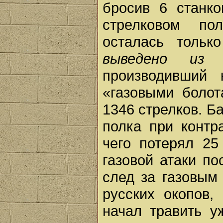
бросив 6 станк
стрелковом по
осталась тольк
выведено из 
производивший 
«газовыми болот
1346 стрелков. Б
полка при контр
чего потерял 25
газовой атаки п
след за газовым
русских окопов,
начал травить у