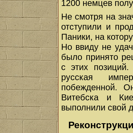
1200 немцев полу
Не смотря на зна
отступили и про
Паники, на котор
Но ввиду не удач
было принято ре
с этих позиций.
русская импе
побежденной. О
Витебска и Ки
выполнили свой д
Реконструкц