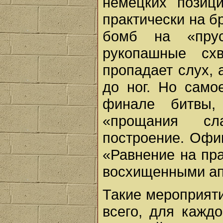
немецких позици
практически на 
бомб на «пру
рукопашные сх
пропадает слух, 
до ног. Но само
финале битвы,
«прощания с
построение. Офи
«Равнение на пра
восхищенными ап
Такие мероприяти
всего, для каждо