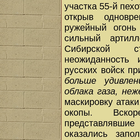
участка 55-й пех
открыв одновр
ружейный огонь
сильный артилл
Сибирской с
неожиданность 
русских войск пр
больше удивле
облака газа, неж
маскировку атаки
окопы. Вско
представлявшие
оказались зап