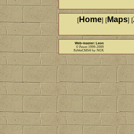
Home
Maps
[
] [
] [
Web-master: Leon
© Pawet 1999-2009
PaWetCMS® by NOX