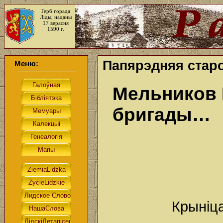
Герб горада
Ліды, наданы
17 верасня
1590 г.
Папярэдняя старо
Меню:
Мельников 
бригады…
Крыніц