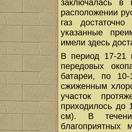
заключалась в 
расположении рус
газ достаточно
указанные преи
имели здесь дост
В период 17-21 
передовых окоп
батареи, по 10
сжиженным хлоро
участок протя
приходилось до 
см). В течен
благоприятных м