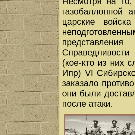
Несмотря на то,
газобаллонной 
царские войск
неподготовле
представлен
Справедливости
(кое-кто из них 
Ипр) VI Сибирско
заказало противо
они были достав
после атаки.