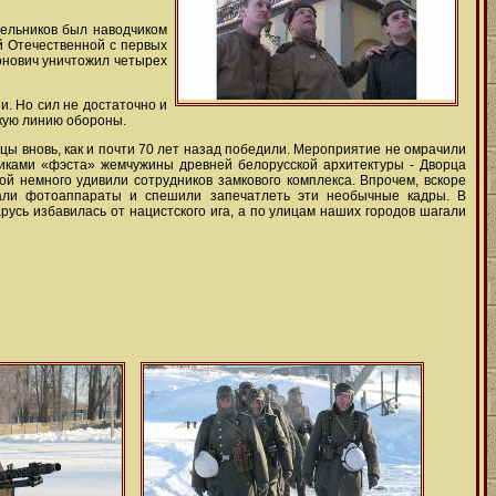
Мельников был наводчиком
й Отечественной с первых
онович уничтожил четырех
. Но сил не достаточно и
цкую линию обороны.
ы вновь, как и почти 70 лет назад победили. Мероприятие не омрачили
никами «фэста» жемчужины древней белорусской архитектуры - Дворца
й немного удивили сотрудников замкового комплекса. Впрочем, вскоре
вали фотоаппараты и спешили запечатлеть эти необычные кадры. В
русь избавилась от нацистского ига, а по улицам наших городов шагали