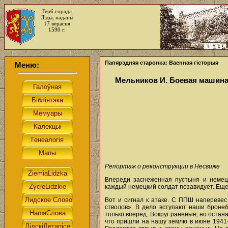
Герб горада
Ліды, наданы
17 верасня
1590 г.
Папярэдняя старонка: Ваенная гісторыя
Меню:
Мельников И. Боевая машин
Репортаж о реконструкции в Несвиже
Впереди заснеженная пустыня
и немец
каждый немецкий солдат позавидует. Еще
Вот и сигнал к атаке. С ППШ наперевес
стволов». В дело вступают наши бронеб
только вперед. Вокруг раненые, но остан
что пришли на нашу землю в июне 1941-г