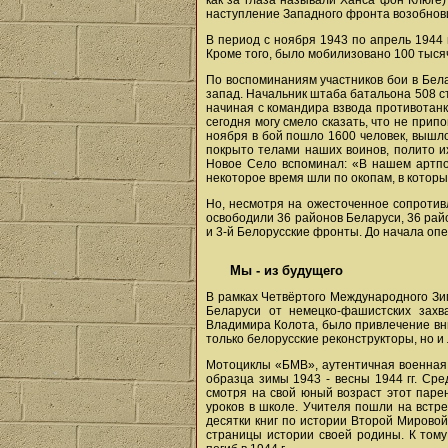
как за глаза называли Ханса фон Клюге)
наступление Западного фронта возобнов
В период с ноября 1943 по апрель 1944 
Кроме того, было мобилизовано 100 тыся
По воспоминаниям участников бои в Бела
запад. Начальник штаба батальона 508 с
начиная с командира взвода противотанк
сегодня могу смело сказать, что не при
ноября в бой пошло 1600 человек, вышло
покрыто телами наших воинов, полито их
Новое Село вспоминал: «В нашем артпол
некоторое время шли по окопам, в котор
Но, несмотря на ожесточенное сопротивл
освободили 36 районов Беларуси, 36 рай
и 3-й Белорусские фронты. До начала оп
Мы - из будущего
В рамках Четвёртого Международного Зи
Беларуси от немецко-фашистских захва
Владимира Колота, было привлечение вн
только белорусские реконструкторы, но и 
Мотоциклы «БМВ», аутентичная военная 
образца зимы 1943 - весны 1944 гг. Ср
смотря на свой юный возраст этот парен
уроков в школе. Учителя пошли на встре
десятки книг по истории Второй Мирово
страницы истории своей родины. К том