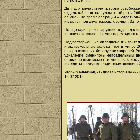
погиб в 1944 г.
Да и для меня лично история освобожде
отдельной зенитно-пулеметной роты 269
ее дней. Во время операции «Багратион
и взял в плен двух немецких солдат. За 
По сценарию реконструкции подразделен
«наши» отступают. Немцы переходят в ко
Под восторженные аплодисменты зрителей
и экстремальные холода (почти минус 
некоронованных белорусских королей Ра
удивление сменилось неподдельным ин
определенный момент и мне показалось, 
«солдаты Победы». Ради таких ощущений 
Игорь Мельников, кандидат исторических 
12.02.2012