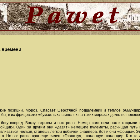
а времени
кие позиции. Мороз. Спасает шерстяной подшлемник и теплое обмунди
 бы, в их фрицевских «бумажных» шинелях на таких морозах долго не повою
 бегу вперед. Вокруг взрывы и выстрелы. Немцы заметили нас и открыли 
ойщики. Один за другим они «давят» немецкие пулеметы, расчищая путь 
авливаться нельзя, станешь легкой добычей снайпера. Вот и они «фрицы». Эт
о. Но все равно враг еще силен. «Гранату», - командует командир. Кто-то 