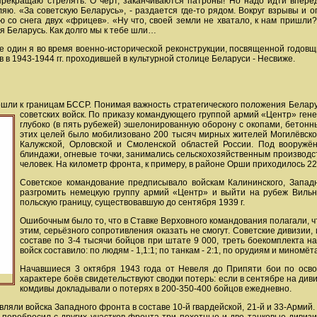
рекращаю стрелять. О черт, заканчиваются патроны! Но надо идти впере
ляю. «За советскую Беларусь», - раздается где-то рядом. Вокруг взрывы и 
ю со снега двух «фрицев». «Ну что, своей земли не хватало, к нам пришли
я Беларусь. Как долго мы к тебе шли…
не один я во время военно-исторической реконструкции, посвященной годов
в 1943-1944 гг. проходившей в культурной столице Беларуси - Несвиже.
дошли к границам БССР. Понимая важность стратегического положения Белар
советских войск. По приказу командующего группой армий «Центр» ге
глубоко (в пять рубежей) эшелонированную оборону с окопами, бетон
этих целей было мобилизовано 200 тысяч мирных жителей Могилёвско
Калужской, Орловской и Смоленской областей России. Под вооружё
блиндажи, огневые точки, занимались сельскохозяйственным производс
человек. На километр фронта, к примеру, в районе Орши приходилось 22
Советское командование предписывало войскам Калининского, Запад
разгромить немецкую группу армий «Центр» и выйти на рубеж Вильнюс
польскую границу, существовавшую до сентября 1939 г.
Ошибочным было то, что в Ставке Верховного командования полагали, ч
этим, серьёзного сопротивления оказать не смогут. Советские дивизи
составе по 3-4 тысячи бойцов при штате 9 000, треть боекомплекта н
войск составило: по людям - 1,1:1; по танкам - 2:1, по орудиям и миномёт
Начавшиеся 3 октября 1943 года от Невеля до Припяти бои по осв
характере боёв свидетельствуют сводки потерь: если в сентябре на див
комдивы докладывали о потерях в 200-350-400 бойцов ежедневно.
яли войска Западного фронта в составе 10-й гвардейской, 21-й и 33-Армий. 