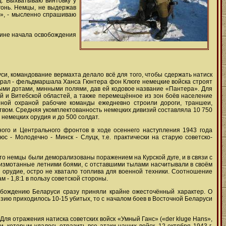
д. Выхватываю винтовку у
огонь. Немцы, не выдержав
?», - мысленно спрашиваю
щине начала освобождения
уси, командование вермахта
делало всё для того, чтобы сдержать натиск
нерал - фельдмаршала Ханса Гюнтера фон Клюге немецкие войска строят
ными дотами, минными полями, дав ей кодовое название «Пантера». Для
й и Витебской областей, а также перемещённое из зон боёв население
нной охраной рабочие команды ежедневно строили дороги, траншеи,
твом. Средняя укомплектованность немецких дивизий составляла 10 750
 немецких орудия и до 500 солдат.
ного и Центрального фронтов в ходе осеннего наступления 1943 года
 - Молодечно - Минск - Слуцк, т.е. практически на старую советско-
то немцы были деморализованы поражением на Курской дуге, и в связи с
и, измотанные летними боями, с отставшими тылами насчитывали в своём
а орудие, остро не хватало топлива для военной техники. Соотношение
ам - 1,8:1 в пользу советской стороны.
обождению Беларуси сразу приняли крайне ожесточённый характер. О
изию приходилось 10-15 убитых, то с началом боев в Восточной Беларуси
Для отражения натиска советских войск «Умный Ганс» («der kluge Hans»,