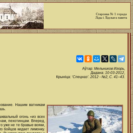
Старонка № 1 горада
Ліды і Лідскага павета
Аўтар:
Мельников Игорь
,
Дадана:
10-03-2012
,
Крыніца:
‘Спецназ’. 2012 - №2, C. 41–43
.
рование. Нашим ватникам
ешь.
шквальный огонь «из всех
нам, пехотинцам. Вперед,
о уже не те бравые вояки,
из бойцов кидает лимонку.