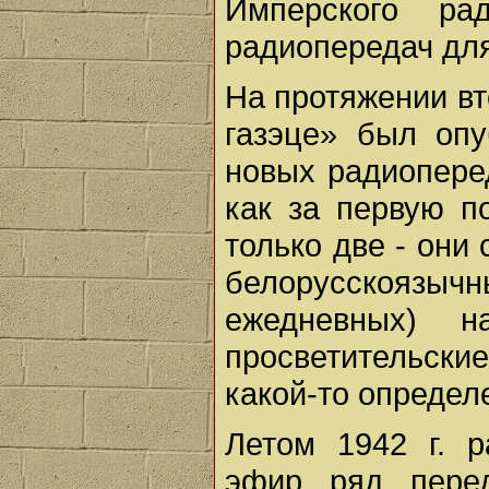
Имперского ра
радиопередач для
На протяжении вт
газэце» был опу
новых радиопере
как за первую п
только две - они
белорусскоязыч
ежедневных) н
просветительск
какой-то определ
Летом 1942 г. 
эфир ряд пере