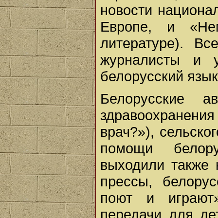
новости национал
Европе, и «Не
литературе). Вс
журналисты и 
белорусский язык
Белорусские 
здравоохранени
врач?»), сельско
помощи белор
выходили также 
прессы, белору
поют и играют»
передачи для де