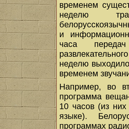
временем сущест
неделю тра
белорусскоязычны
и информационн
часа передач 
развлекательног
неделю выходило
временем звучани
Например, во вт
программа вещан
10 часов (из них
языке). Белор
программах ради