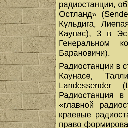
радиостанции, о
Остланд» (Sender
Кульдига, Лиепа
Каунас), 3 в Эс
Генеральном к
Барановичи).
Радиостанции в с
Каунасе, Тал
Landessender 
Радиостанция в 
«главной радиос
краевые радиост
право формирова