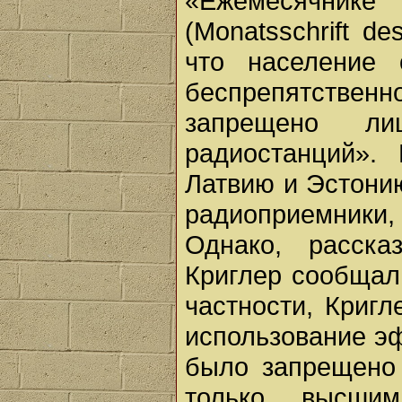
«Ежемесячник
(Monatsschrift de
что население 
беспрепятственн
запрещено ли
радиостанций».
Латвию и Эстони
радиоприемники, 
Однако, расск
Криглер сообщал
частности, Кригл
использование э
было запрещено
только высши