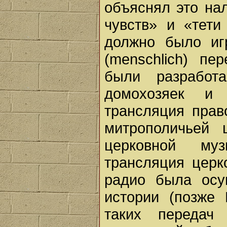
объяснял это на
чувств» и «тети
должно было иг
(menschlich) пе
были разработ
домохозяек и 
трансляция прав
митрополичьей 
церковной му
трансляция церк
радио была осу
истории (позже
таких передач 