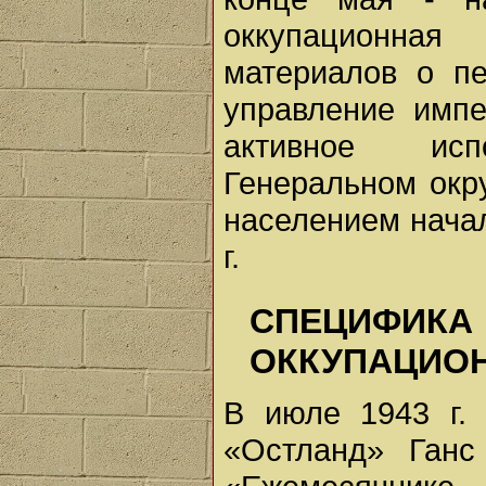
оккупационная
материалов о п
управление импе
активное ис
Генеральном окр
населением начал
г.
СПЕЦИФ
ОККУПАЦИОН
В июле 1943 г. 
«Остланд» Ганс 