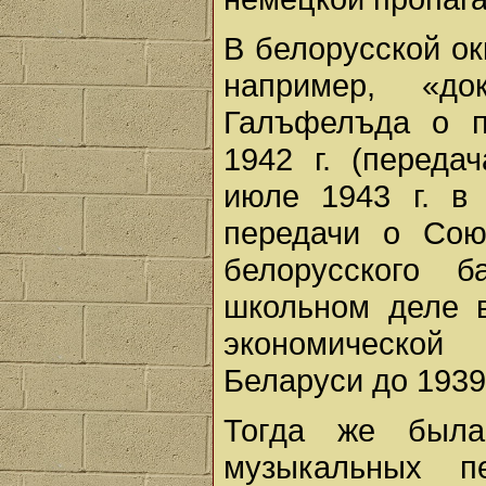
В белорусской ок
например, «до
Галъфелъда о п
1942 г. (переда
июле 1943 г. в
передачи о Сою
белорусского 
школьном деле в
экономической
Беларуси до 1939
Тогда же была
музыкальных п