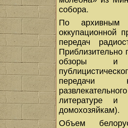
собора.
По архивным 
оккупационной п
передач радиос
Приблизительно п
обзоры и п
публицистическо
передачи ку
развлекательног
литературе и 
домохозяйкам).
Объем белору