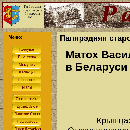
Герб горада
Ліды, наданы
17 верасня
1590 г.
Папярэдняя старо
Меню:
Матох Васи
в Беларус
Крыніца