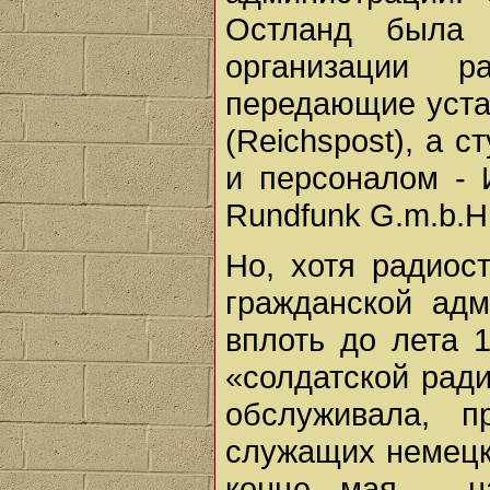
Остланд была 
организации р
передающие уста
(Reichspost), а 
и персоналом - 
Rundfunk G.m.b.H.
Но, хотя радиос
гражданской адм
вплоть до лета 
«солдатской ради
обслуживала, п
служащих немецк
конце мая - н