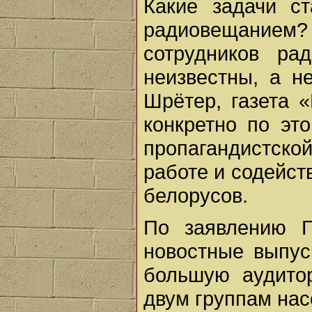
Какие задачи с
радиовещанием?
сотрудников ра
неизвестны, а не
Шрётер, газета «
конкретно по эт
пропагандистск
работе и содейст
белорусов.
По заявлению Г
новостные выпус
большую аудито
двум группам нас