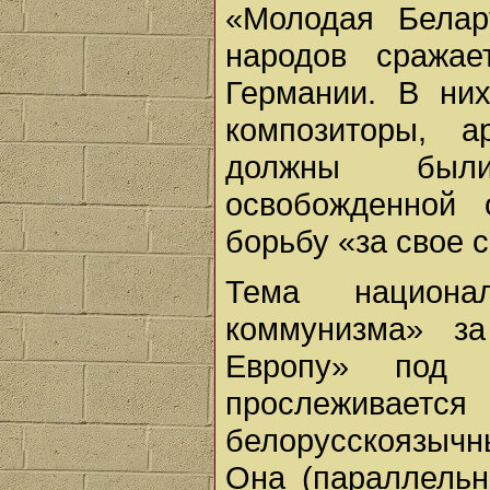
«Молодая Белар
народов сража
Германии. В них
композиторы, 
должны были
освобожденной
борьбу «за свое 
Тема национа
коммунизма» з
Европу» под 
прослеживает
белорусскоязычн
Она (параллельн