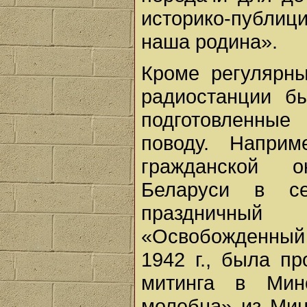
историко-публи
наша родина».
Кроме регулярн
радиостанции б
подготовленные
поводу. Напри
гражданской о
Беларуси в с
праздничный 
«Освобожденный 
1942 г., была п
митинга в Минс
молебна» из Мин