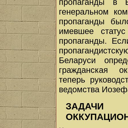
пропаганды в 
генеральном ком
пропаганды был
имевшее статус
пропаганды. Есл
пропагандистск
Беларуси опред
гражданская ок
теперь руководс
ведомства Иозеф
ЗАДАЧИ 
ОККУПАЦИО