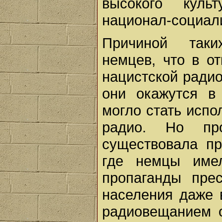
высокого куль
национал-социали
Причиной таки
немцев, что в о
нацистской ради
они окажутся в
могло стать испо
радио. Но пр
существовала пр
где немцы имел
пропаганды пре
населения даже 
радиовещанием о