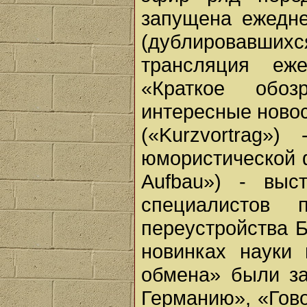
запущена ежедне
(дублировавших
трансляция еже
«Краткое обоз
интересные новос
(«Kurzvortrag»
юмористической 
Aufbau») - выс
специалистов 
переустройства Б
новинках науки 
обмена» были з
Германию», «Говор