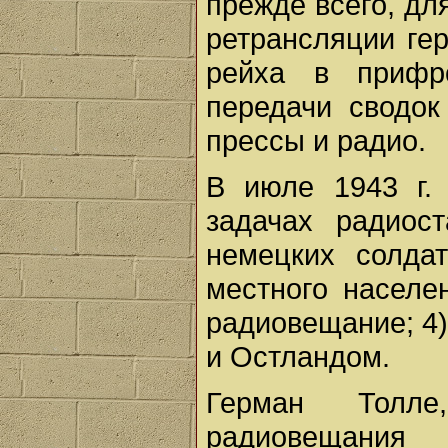
прежде всего, дл
ретрансляции ге
рейха в прифр
передачи сводок
прессы и радио.
В июле 1943 г.
задачах радиос
немецких солда
местного населе
радиовещание; 4
и Остландом.
Герман Толле
радиовещания