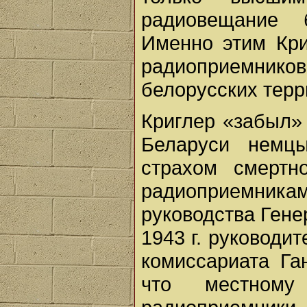
радиовещание 
Именно этим Кри
радиоприемник
белорусских терр
Криглер «забыл» 
Беларуси немц
страхом смертн
радиоприемни
руководства Гене
1943 г. руководи
комиссариата Га
что местному