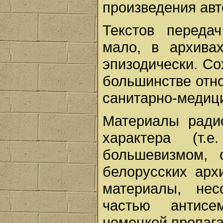
произведения авт
Текстов переда
мало, в архива
эпизодически. С
большинстве отно
санитарно-медиц
Материалы радио
характера (т.
большевизмом, 
белорусских арх
материалы, нес
частью антисе
немецкой пропаг