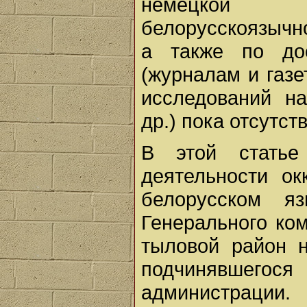
немецкой ра
белорусскоязычн
а также по до
(журналам и газ
исследований н
др.) пока отсутств
В этой статье
деятельности ок
белорусском я
Генерального ком
тыловой район 
подчинявшего
администрации