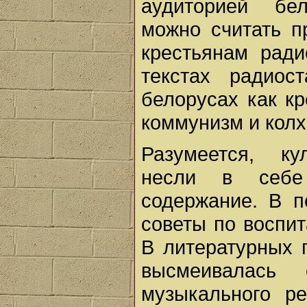
аудиторией бел
можно считать п
крестьянам рад
текстах радиос
белорусах как к
коммунизм и кол
Разумеется, ку
несли в себе 
содержание. В п
советы по воспи
В литературных 
высмеивалась 
музыкального р