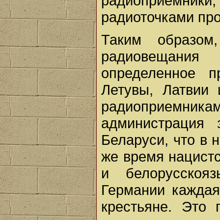
радиоприемники
радиоточками про
Таким образом,
радиовещани
определенное п
Летувы, Латвии
радиоприемни
администрация 
Беларуси, что в 
же время нацистс
и белорусскоя
Германии каждая
крестьяне. Это 