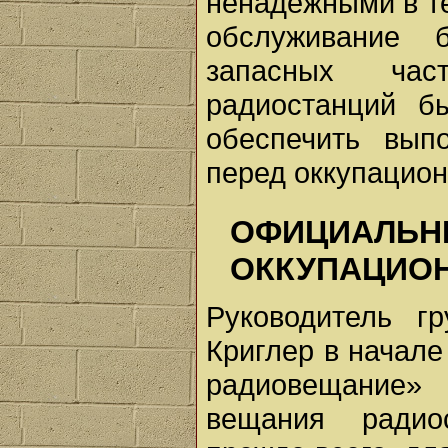
ненадежными в те
обслуживание 
запасных ча
радиостанций б
обеспечить вып
перед оккупацио
ОФИЦИ
ОККУПАЦИОН
Руководитель г
Криглер в начале
радиовещание» 
вещания радио