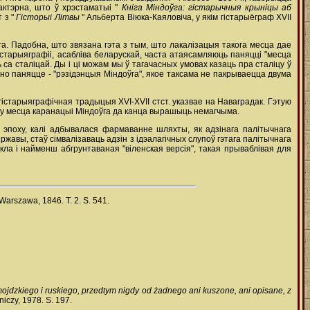
актэрна, што ў хрэстаматыі "
Кніга Міндоўга: гістарычныя крыніцы аб
 з "
Гісторыі Літвы
" Альберта Віюка-Каяловіча, у якім гістарыёграф XVII
а. Падобна, што звязана гэта з тым, што лакалізацыя такога месца дае
гістарыяграфіі, асабліва беларускай, часта атаясамляюць паняцці "месца
 са сталіцай. Ды і ці можам мы ў тагачасных умовах казаць пра сталіцу ў
но паняцце - "рэзідэнцыя Міндоўга", якое таксама не пакрываецца двума
 гістарыяграфічная традыцыя XVI-XVII стст. указвае на Наваградак. Гэтую
му месца каранацыі Міндоўга да канца вырашыць немагчыма.
у эпоху, калі адбывалася фармаванне шляхты, як адзінага палітычнага
жавы, стаў сімвалізаваць адзін з ідэалагічных слупоў гэтага палітычнага
ікла і найменш абгрунтаваная "віленская версія", такая прываблівая для
Warszawa, 1846. T. 2. S. 541.
jdzkiego i ruskiego, przedtym nigdy od żadnego ani kuszone, ani opisane, z
czy, 1978. S. 197.