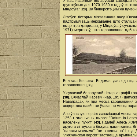
У пасляваеннай беларускай савецкай гі
грунтоўных для 1970-1980-х гадоў сінтэза
Міндоўга"
. Ва ўніверсітэцкім жа вуч
[28]
Літоўскі гісторык міжваеннага часу Юоз
падтрымліваць меркаванне, што сталіцай М
як цэнтра дзяржавы, у Міндоўга ў сучасн
1971) меркаваў, што каранаванне адбыло
Вялікага Княства. Вядомая даследчыца а
каранавання
.
[36]
У сучаснай беларускай гістарыяграфіі тр
. Вячаслаў Насевіч (нар. 1957) дапус
[38]
Наваградак, як пра месца каранавання 
асцярожна пазбягае ўказання месца кар
Але ўласную версію лакалізацыі месца кар
1253 г. змешчаны выраз: "Datum in Lettow
населены пункт"
. І далей Алесь Жлу
[43]
другога літоўскага біскупа дамініканіна
"цалкам магчыма", "не выключана" і г. д
"любчанская версія" застаецца арыгіналь