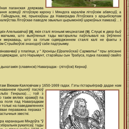
ўная паганская дзяржава
ня асвяціў літоўскую карону і Мяндога каралём літоўскім абвясціў, а
 Гайндрыха, які, прыехаўшы да Наваградка Літоўскага з арцыбіскупам
а каралеўства Літоўскае паводле звыклых цырымоніяў царкоўных памазаў… і
цкіх-Алелькавічаў
, якія сталі ягонымі мецэнатамі
. Слуцкі ж двор быў
[8]
[9]
м магчыма, што выяўленыя тады матэрыялы паўплывалі на ўяўленні
ам меркаваць, што за гэтым сцвярджэннем стаялі калі не факты з
ім Стрыйкоўскі знаходзіў сабе падтрымку.
інавачваў у плагіяце, у "
Хроніцы Еўрапейскай Сарматыі
" пры апісанні
 сцвярждае, што Нарымунт, старэйшы сын Трабуса, годна пахаваў свайго
хатамія (славянскі) Наваградак - (літоўскі) Кернаў.
там Віюкам-Каяловічам у 1650-1669 гадах. Гэты гістарыёграф дадае нам
шанаваннем прыняў паслоў
(альбо Генрыха)…; той з
 такім вялікіх храмаў) па
сна поля пад Наваградкам
не толькі на паведамленнях
лівае пераважна пераказ "
тастычныя звесткі.
пра каранацыю Міндоўга "ў
збіральнік рукапісаў, тады