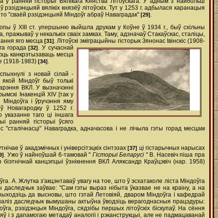
ў ранняй гісторыі Вялікага Княства Літоўскага. У адным з найбольш
 рэзідэнцыяй вялікіх князёў літоўскіх. Тут у 1253 г. адбылася каранацыя
што "сваёй рэзідэнцыяй Міндоўг абраў Наваградак"
.
[29]
опы ў ХІІІ ст. упершыню выйшла друкам у Коўне ў 1934 г., быў схільны
 пражываў у некалькіх сваіх замках. Таму, адзначаў Стакаўскас, сталіцы,
азання яго месца
. Літоўскі эміграцыйны гісторык Зянонас Івінскіс (1908-
[31]
ага горада
. У сучаснай
[32]
аюць канкрэтызаваць месца
це (1918-1983)
.
[34]
спыхнулі з новай сілай -
 якой Міндоўг быў толькі
варэння ВКЛ. У вызначэнні
мскі Інакенцій XIV [так у
я Міндоўга і ўручэння яму
 ў Новагародку ў 1252 г.
о указанне таго ці іншага
і ранняй гісторыі ўсяго
 "сталічнасці" Наваградка, адначасова і не лічыла гэты горад месцам
чае ў акадэмічных і універсітэцкіх сінтэзах
ці гістарычных нарысах
[37]
. Ужо ў найноўшай 6-тамовай "
Гісторыі Беларусі
" В. Насевіч піша пра
9]
р біэтнічнай канцэпцыі ўзнікнення ВКЛ Аляксандр Краўцэвіч (нар. 1958)
а. А. Жлутка з'акцэнтаваў увагу на тое, што ў эсхатаколе ліста Міндоўга
ды даследчык заўвае: "Сам гэты выраз нібыта ўказвае не на краіну, а на
рыходзіць да высновы, што гэтай Летовіяй, дваром Міндоўга і кафедрай
й аналіз даследчык вымушаны актыўна ўводзіць верагоднасныя працэдуры:
оўга, рэзідэнцыя Міндоўга, сядзібы першых літоўскіх біскупаў. На сёння
ў і з дапамогаю метадаў аналогіі і рэканструкцыі, але не падмацаванай