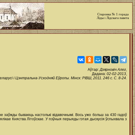
Старонка № 1 горада
Ліды і Лідскага павета
Аўтар:
Дзярновіч Алег
,
Дадана:
02-02-2013
,
 Беларусі і Цэнтральна-Усходняй Еўропы. Мінск: РІВШ, 2011. 246 с. С. 8-24
.
не заўжды бываюць настолькі відавочнымі. Вось ужо больш за 430 гадоў
ялікае Княства Літоўскае. У пэўныя перыяды гэтая дыскусія ўспыхвала з