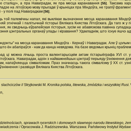
ю сталіцу», а пра Наваградак, як пра месца каранавання
. Таксама хар
[55]
ладзе на літоўскую мову прыгадкі ў крыніцах пра Міндоўга, не трапіў фрагмент
 - у полі пад Наваградкам
.
[56]
ь той палемічны напал, які выклікае вызначэнне месца каранавання Міндоўг
й этнічнай і палітычнай гісторыі Вялікага Княства Літоўскага. Да таго ж у 
ння, як сведчыць еўрапейская гісторыя, зусім не абавязкова павінна супадаць
эння цэнтральных органаў улады і кіравання? Удакладнім, што існуе яшчэ ад
тэндэнты" на месца каранавання Міндоўга - Кернаў і Наваградак. Але ў цэлым
што ён абапіраўся - нам да канца невядома. На базе вядомых крыніц прабле
ўрад ці можна лічыць проста валюнтарысцкім актам гістарыёграфа XVI ст. 
тоўскага. Наваградак, адзін з найважнейшых цэнтраў перыяду ўзнікнення дзяр
ам, напаўняецца сімвалізмам. Праз значнасць такога сімвалізму ў ХХ ст. узн
знікнення і развіцця Вялікага Княства Літоўскага.
 slachciczów // Stryjkowski M.
Kronika polska, litewska, żmódzka i wszystkiej Rusi.
n,
zielnościach, sprawach rycerskich i domowych sławnego narodu litewskiego, żemo
oświadczenia
/ Opracowała J. Radziszewska. Warszawa: Państwowy Instytut Wydawni