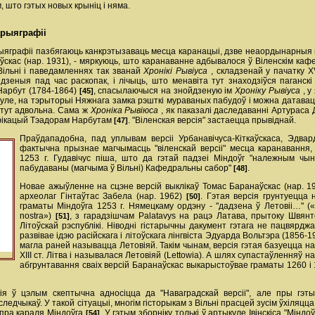
, што гэтых новых крыніц і няма.
арыяграфіі
ыяграфіі пазбягаюць канкрэтызаваць месца каранацыі, дзве неаордынарныя вер
каўскас (нар. 1931), - мяркуюць, што каранаванне адбывалося ў Віленскім к
Вільні і паведамленнях так званай
Хронікі Рывіуса
, складзенай у пачатку X
дзеныя пад час раскопак, і лічыць, што менавіта тут знаходзіўся паганск
Нарбут (1784-1864)
, спасылаючыся на знойдзеную ім
Хроніку Рывіуса
, 
[45]
уле, на тэрыторыі Няжнага замка рэшткі мураваных пабудоў і можна датаваць 
 тут адвольна. Сама ж
Хроніка Рывіюса
, як паказалі даследаванні Артураса 
фікацый Тэадорам Нарбутам
. "Віленская версія" застаецца прывіднай.
[47]
Праўдападобна, пад уплывам версіі Урбанавічуса-Кіткаўскаса, Эдвард
фактычна прызнае магчымасць "віленскай версіі" месца каранавання,
1253 г. Гудавічус піша, што да гэтай падзеі Міндоўг "належным чы
пабудаваны (магчыма ў Вільні) Кафедральны сабор"
.
[48]
Новае ажыўленне на сцэне версій выклікаў Томас Баранаўскас (нар. 1
археолаг Гінтаўтас Забела (нар. 1962)
. Гэтая версія грунтуецца 
[50]
граматы Міндоўга 1253 г. Нямецкаму ордэну - "дадзена ў Летовіі…" («D
nostra»)
, з гарадзішчам Palatavys на рацэ Латава, прытоку Швянт
[51]
Літоўскай рэспублікі. Ніводні гістарычны дакумент гэтага не пацвярджа
развівае ідэю расійскага і літоўскага лінгвіста Эдуарда Вольтэра (1856-
магла раней называцца Летовіяй. Такім чынам, версія гэтая базуецца н
ХІІІ ст. Літва і называлася Летовіяй (Lettowia). А шлях супастаўленняў
абгрунтавання сваіх версій Баранаўскас выкарыстоўвае граматы 1260 і 
я ў цэлым скептычна адносіцца да "Наваградскай версіі", але пры гэты
ледчыкаў. У такой сітуацыі, многім гісторыкам з Вільні прасцей зусім ўхіля
 пра караля Міндоўга
. У гэтым зборніку толькі ў артыкуле Івінскіса "Мінд
[54]