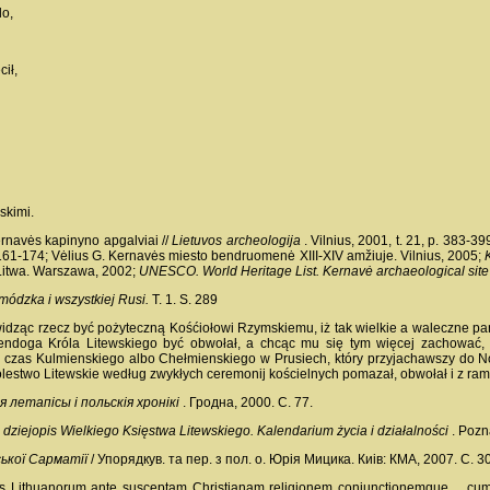
lo,
ił,
skimi.
ernavės kapinyno apgalviai //
Lietuvos
archeologija
. Vilnius, 2001, t. 21, p. 383-3
 P. 161-174; Vėlius G. Kernavės miesto bendruomenė XIII-XIV amžiuje. Vilnius, 2005;
 Litwa. Warszawa, 2002;
UNESCO. World Heritage List. Kernavė archaeological sit
żmódzka i wszystkiej Rusi.
T. 1. S. 289
widząc rzecz być pożyteczną Kośćiołowi Rzymskiemu, iż tak wielkie a waleczne pa
endoga Króla Litewskiego być obwołał, a chcąc mu się tym więcej zachować, 
 czas Kulmienskiego albo Chełmienskiego w Prusiech, który przyjachawszy do No
lestwo Litewskie według zwykłych ceremonij kościelnych pomazał, obwołał i z ram
я летапісы і польскія хронікі
. Гродна, 2000. С. 77.
- dziejopis Wielkiego Księstwa Litewskiego. Kalendarium życia i działalności
. Pozn
ськоï Сарматіï
/ Упорядкув. та пер. з пол. о. Юрія Мицика. Киів: КМА, 2007. С. 3
us Lithuanorum ante susceptam Christianam religionem conjunctionemque… cum re