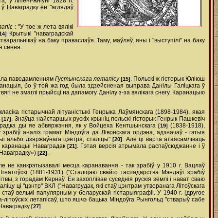
, у ліпені-жніўні 1828 гг.
 ў Наваградку ён "аглядаў
тапіс
: "У тое ж лета вялікі
Крытыкі "наваградскай
14]
варальнікаў на баку праваслаўя. Таму, маўляў, яны і "выступілі" на баку
я сёння.
ярала паведамленням
Густынскага летапісу
. Польскі ж гісторык Юліюш
[15]
ранацыя, бо ў той жа год была здзейсненая выправа Данілы Галіцкага ў
вягі не змаглі прыйсці на дапамогу Данілу з-за вялікага снегу. Каранацыю
асіка гістарычнай літуаністыкі Генрыка Лаўмянскага (1898-1984), якая
у
. Знаўца найстаршых рускіх крыніц польскі гісторык Генрык Пашкевіч
[17]
ваградка ды яе абвяржэння, як у Войцеха Кентшынскага
(1838-1918),
[19]
 зрабіў аналіз грамат Міндоўга да Лівонскага ордэна, адзначаў - гэтыя
цыі альбо дзяржаўнага цэнтра, сталіцы"
. Але ці варта атаясамліваць
[20]
ам каранацыі Наваградак
. Гэтая версія атрымала распаўсюджанне і ў
[21]
 Наваградку»)
.
[22]
ле не канкрэтызавалі месца каранавання - так зрабіў у 1910 г. Вацлаў
д Ігнатоўскі (1881-1931) ("Сталіцаю свайго гаспадарства Мэндаўг зрабіў
ітвы, з горадам Кернаў. Ён захоплівае суседнія рускія землі і нават сваю
таліцу ці "цэнтр" ВКЛ ("Навагрудак, які стаў цэнтрам утворанага Літоўскага
 стаў вельмі папулярным у беларускай гістарыяграфіі. У 1940 г. (другое
-літоўскіх летапісаў, што яшчэ бацька Міндоўга Рынгольд "стварыў сабе
 Наваградку
.
[27]