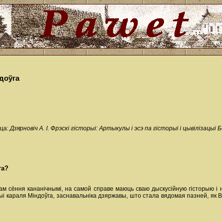
ндоўга
іца:
Дзярновіч А. І. Фрэскі гісторыі: Артыкулы і эсэ па гісторыі і цывілізацыі
га?
нам сёння кананічнымі, на самой справе маюць сваю дыскусійную гісторыю і 
і караля Міндоўга, заснавальніка дзяржавы, што стала вядомая пазней, як В