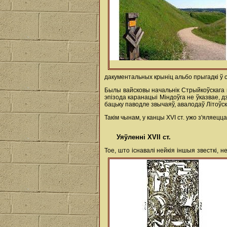
дакументальных крыніц альбо прыгадкі ў с
Былы вайсковы начальнік Стрыйкоўскага па
эпізода каранацыі Міндоўга не ўказвае, д
бацьку паводле звычаяў, авалодаў Літоўс
Такім чынам, у канцы XVI ст. ужо з'яляец
Уяўленні XVII ст.
Тое, што існавалі нейкія іншыя звесткі,