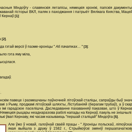
учасныя Міндоўгу - славянскія летапісы, нямецкія хронікі, папскія дакумен
каванай гісторыі ВКЛ, паляк з паходжання і патрыёт Вялікага Княства, Мацей
аў Кернаў
:
[1]
а
.
[2]
да гэтай версіі ў паэме-хроніцы "
Аб пачатках…
"
:
[3]
ыло гэта яму міла,
ысцілася.
агадаў.
.
]
енскім павеце і размешчаны паўночней літоўскай сталіцы, сапраўды быў зна
з Рыму, продкамі літоўскай шляхты, Лістубаніяй (берагам трубаў), а ў скароча
імі гарадское паселішча. Даследаванне пахаванняў паказвае, што ў Кернаве
Нямецкія рыцары неаднаразова рабілі напады на Кернаў, пакуль не знішчылі гор
лькі ўвагі Кернаву, які часам называюць "першай сталіцай" Міндоўга
.
[5]
Але ўжо ў новай, галоўнай сваёй працы - "
Хроніцы польскай, літоўска
якая выйшла з друку ў 1582 г., Стрыйкоўскі змяніў першапачатков