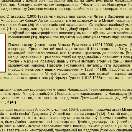
старыяграфіі ў цэлым быў пашыраны погляд на адметную ролю Наваградка 
ў гісторыі Беларусі такім чынам сцвярджалася: "Некаторы час Навагрудак быў
эбным дапаможніку ўказання месца каранацыі пазбягалася, але сцвярджалася, 
апас Стакаўскас (1900-1972), чыя праца пра адносіны Літвы з Заходняй Еўр
індоўга стаў Кернаў. Аднак, разам з тым ён адзначаў, што Міндоўг, верагодна,
ым сэнсе не было
. Але пры апісанні каранавання, Стакаўскас пазбягаў ук
[30]
ся ў Наваградку, але адначасова ён адкідаў версію пра «сталічнасць» гэт
літоўскай гістарыяграфіі з-за няяснасці пытання аўтары часта пазбяг
каранавання
. Дарэчы, такі падыход быў уласцівы і Уладзіміру Пашу
[33]
Пасля выхаду ў свет прац Міколы Ермаловіча (1921-2000) дыскусіі ў
канцэпцыя Ермаловіча аб палітыцы экспансіі Наваградка на Літву, у
прыладай, распаліла эмоцыі, але таксама і цікавасць да праблемы ўт
месца каранавання Ермаловіч стаяў на традыцыйных пазіцыях: "Папа ры
тэксце - А.Дз.] не прамінуў даць у гэтым выпадку згоду на хрышчэнн
каралеўскай кароны. Паводле Густынскага летапісу, гэта адбылося
(паводле некаторых іншых меркаванняў, у 1253 г.)"
. Падобна, шт
[35]
месца каранавання Міндоўга дае падставы для рознай інтэрпрэтацы
рхеалагічных старажытнасцяў Фрыда Гурэвіч (1912-1988) не прымала тэзіс
адыцыйна месцам каранавання лічыцца Наваградак. Гэтае сцвярджэнне прысутні
кае, што хрост Міндоўга адбыўся ў Кернаве, але каранаванне - у Наваградку
[3
з указаннем на тое, што пра гэта паведамляе
Густынскі летапіс
. Аўта
[40]
анацыі
.
[41]
анацыі прапанаваў Алесь Жлутка (нар. 1954), лацініст і выдаўца актаў Міндоўг
ia in curia nostra" ("дадзена ў Летовіі на нашым двары")
. З гэтай наго
[42]
тка на падставе лінгвістычнага аналізу магчымых зменаў формы тапоніма п
 Віта, была Любча - мястэчка на Наваградчыне. Трэба адзначыць, што ў сво
. Да таго ж Алесь Жлутка атаясамляе такія паняцці, як месца каранацыі Мінд
най тэарэтычнай канструкцыяй, пабудаванай на падставе ўскосных сведчання