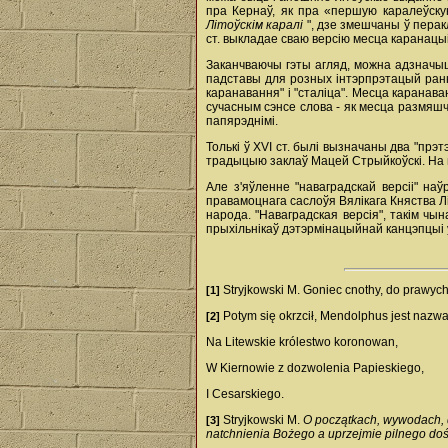
пра Кернаў, як пра «першую каралеўску
Літоўскім каралі
", дзе змешчаны ў перак
ст. выкладае сваю версію месца каранацыі
Заканчваючы гэты агляд, можна адзначыц
падставы для розных інтэрпрэтацый рання
каранавання" і "сталіца". Месца каранава
сучасным сэнсе слова - як месца размяшч
папярэднімі.
Толькі ў XVI ст. былі вызначаны два "прэ
традыцыю заклаў Мацей Стрыйкоўскі. На 
Але з'яўленне "наваградскай версіі" на
правамоцнага саслоўя Вялікага Княства Лі
народа. "Наваградская версія", такім чын
прыхільнікаў дэтэрмінацыйнай канцэпцыі ў
Stryjkowski M. Goniec cnothy, do prawych
[1]
Potym się okrzcił, Mendolphus jest nazwa
[2]
Na Litewskie królestwo koronowan,
W Kiernowie z dozwolenia Papieskiego,
I Cesarskiego.
Stryjkowski M.
O początkach, wywodach, d
[3]
natchnienia Bożego a uprzejmie pilnego d