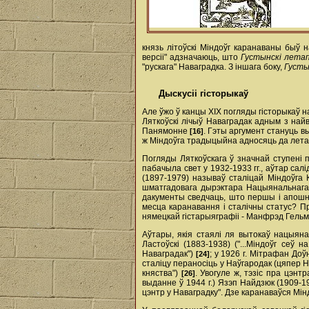
князь літоўскі Міндоўг каранаваны быў 
версіі" адзначаюць, што
Густынскі лета
"рускага" Наваградка. З іншага боку,
Густы
Дыскусіі гісторыкаў
Але ўжо ў канцы XIX погляды гісторыкаў 
Ляткоўскі лічыў Наваградак адным з най
Панямонне
. Гэты аргумент стануць вы
[16]
ж Міндоўга традыцыйна адносяць да лета
Погляды Ляткоўскага ў значнай ступені 
пабачыла свет у 1932-1933 гг., аўтар са
(1897-1979) называў сталіцай Міндоўга
шматгадовага дырэктара Нацыянальнага ін
дакументы сведчаць, што першы і апошні
месца каранавання і сталічны статус? П
нямецкай гістарыяграфіі - Манфрэд Гельма
Аўтары, якія стаялі ля вытокаў нацыяна
Ластоўскі (1883-1938) ("...Міндоўг сеў 
Наваградак")
; у 1926 г. Мітрафан Доў
[24]
сталіцу пераносіць у Наўгародак (цяпер Н
княства")
. Увогуле ж, тэзіс пра цэнт
[26]
выданне ў 1944 г.) Язэп Найдзюк (1909-1
цэнтр у Наваградку". Дзе каранаваўся Мінд