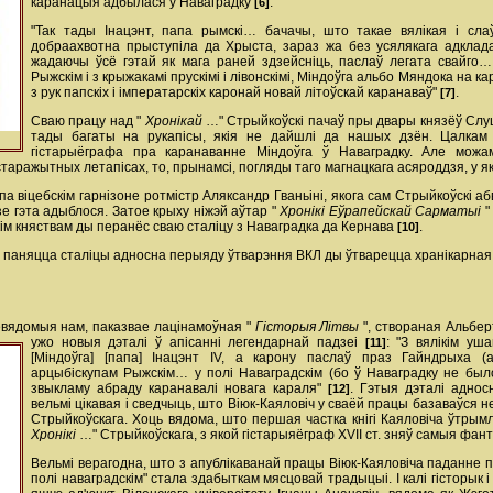
каранацыя адбылася ў Наваградку
:
[6]
"Так тады Інацэнт, папа рымскі… бачачы, што такае вялікая і сла
добраахвотна прыступіла да Хрыста, зараз жа без усялякага адкладан
жадаючы ўсё гэтай як мага раней здзейсніць, паслаў легата свайго…
Рыжскім і з крыжакамі прускімі і лівонскімі, Міндоўга альбо Мяндока н
з рук папскіх і імператарскіх каронай новай літоўскай каранаваў"
.
[7]
Сваю працу над "
Хронікай
…" Стрыйкоўскі пачаў пры двары князёў Слу
тады багаты на рукапісы, якія не дайшлі да нашых дзён. Цалка
гістарыёграфа пра каранаванне Міндоўга ў Наваградку. Але мож
таражытных летапісах, то, прынамсі, погляды таго магнацкага асяроддзя, у як
 віцебскім гарнізоне ротмістр Аляксандр Гваньіні, якога сам Стрыйкоўскі абв
зе гэта адыблося. Затое крыху ніжэй аўтар "
Хронікі Еўрапейскай Сарматыі
"
кім княствам ды перанёс сваю сталіцу з Наваградка да Кернава
.
[10]
ца паняцца сталіцы адносна перыяду ўтварэння ВКЛ ды ўтварецца хранікарная ды
 невядомыя нам, паказвае лацінамоўная "
Гісторыя Літвы
", створаная Альбер
ужо новыя дэталі ў апісанні легендарнай падзеі
: "З вялікім у
[11]
[Міндоўга] [папа] Інацэнт IV, а карону паслаў праз Гайндрыха 
арцыбіскупам Рыжскім… у полі Наваградскім (бо ў Наваградку не было
звыкламу абраду каранавалі новага караля"
. Гэтыя дэталі адно
[12]
вельмі цікавая і сведчыць, што Віюк-Каяловіч у сваёй працы базаваўся 
Стрыйкоўскага. Хоць вядома, што першая частка кнігі Каяловіча ўтрым
Хронікі
…" Стрыйкоўскага, з якой гістарыяёграф XVII ст. зняў самыя фан
Вельмі верагодна, што з апублікаванай працы Віюк-Каяловіча паданне 
полі наваградскім" стала здабыткам мясцовай традыцыі. І калі гісторык і 