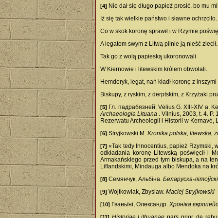
Nie dał się długo papież prosić, bo mu mi
[4]
Iż się tak wielkie państwo i sławne ochrzciło.
Co w skok koronę sprawił i w Rzymie poświęc
A legatom swym z Litwą pilnie ją nieść zlecił.
Tak go z wolą papieską ukoronowali
W Kiernowie i litewskim królem obwołali.
Hemderyk, legat, nań kładł koronę z inszymi
Biskupy, z ryskim, z derptskim, z Krzyżaki pru
Гл. падрабязней: Vėlius G. XIII-XIV a. K
[5]
Archaeologia Lituana
. Vilnius, 2003, t. 4.
Rezerwatu Archeologii i Historii w Kernavė,
Stryjkowski M.
Kronika polska, litewska, 
[6]
«Tak tedy Innocentius, papież Rzymski, 
[7]
odkładania koronę Litewską poświęcił i M
Armakańskiego przed tym biskupa, a na ten
Liflandskimi, Mindauga albo Mendoka na kró
Семянчук, Альбіна.
Беларуска-літоўскі
[8]
Wojtkowiak, Zbyslaw.
Maciej Stryjkowski 
[9]
Гваньïні, Олександр.
Хроніка європей
[10]
Historiae Lithuanae
pars prior, de reb
[11]