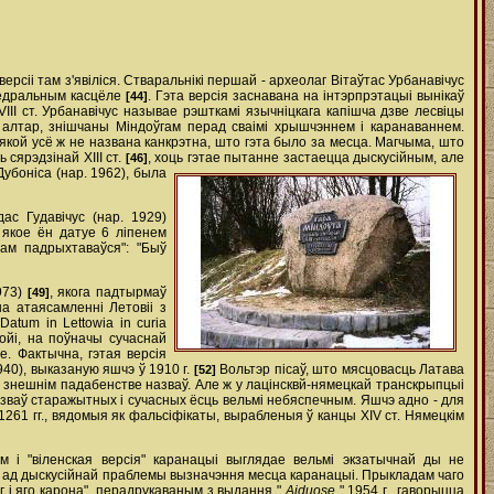
сіі там з'явіліся. Стваральнікі першай - археолаг Вітаўтас Урбанавічус
афедральным касцёле
. Гэта версія заснавана на інтэрпрэтацыі вынікаў
[44]
VIII ст. Урбанавічус называе рэшткамі язычніцкага капішча дзве лесвіцы
і алтар, знішчаны Міндоўгам перад сваімі хрышчэннем і каранаваннем.
у якой усё ж не названа канкрэтна, што гэта было за месца. Магчыма, што
сярэдзінай ХІІІ ст.
, хоць гэтае пытанне застаецца дыскусійным, але
[46]
Дубоніса (нар. 1962), была
ас Гудавічус (нар. 1929)
 якое ён датуе 6 ліпенем
нам падрыхтаваўся": "Быў
973)
, якога падтырмаў
[49]
на атаясамленні Летовіі з
atum in Lettowia in curia
ойі, на поўначы сучаснай
е. Фактычна, гэтая версія
1940), выказаную яшчэ ў 1910 г.
Вольтэр пісаў, што мясцовасць Латава
[52]
а знешнім падабенстве назваў. Але ж у лацінсквй-нямецкай транскрыпцыі
 назваў старажытных і сучасных ёсць вельмі небяспечным. Яшчэ адно - для
1261 гг., вядомыя як фальсіфікаты, вырабленыя ў канцы XIV ст. Нямецкім
м і "віленская версія" каранацыі выглядае вельмі экзатычнай ды не
цца ад дыскусійнай праблемы вызначэння месца каранацыі. Прыкладам чаго
оўг і яго карона", перадрукаваным з выдання "
Aiduose
" 1954 г., гаворыцца