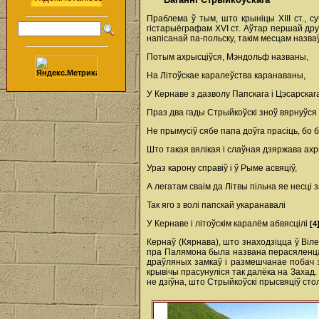
Праблема ў тым, што крыніцы ХІІІ ст., с
гістарыёграфам XVI ст. Аўтар першай дру
напісанай па-польску, такім месцам назв
Потым ахрысціўся, Мэндольф названы,
На Літоўскае каралеўства каранаваны,
У Кернаве з дазволу Папскага і Цэсарскаг
Праз два гады Стрыйкоўскі зноў вярнуўся 
Не прымусіў сябе папа доўга прасіць, бо б
Што такая вялікая і слаўная дзяржава ахр
Ураз карону справіў і ў Рыме асвяціў,
А легатам сваім да Літвы пільна яе несці з
Так яго з волі папскай укаранавалі
У Кернаве і літоўскім каралём абвясцілі
[4
Кернаў (Кярнава), што знаходзіцца ў Віл
пра Палямона была названа перасяленцамі 
драўляных замкаў і размешчанае побач з 
крывічы прасунуліся так далёка на Захад. 
не дзіўна, што Стрыйкоўскі прысвяціў сто