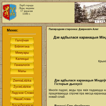
Герб горада
Ліды, наданы
17 верасня
1590 г.
Папярэдняя старонка: Дзярновіч Алег
Меню:
Дзе адбылася каранацыя Мі
Крын
Дзе адбылася каранацыя Міндоў
Гісторыя дыскусіі
Многія падзеі, веды пра якія падаюцца 
працягваюцца спрэчкі пра месца каранацы
новай сілай.
Ваганні Стрыйкоўскага