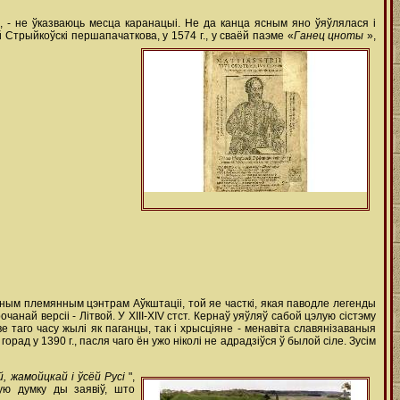
ты, - не ўказваюць месца каранацыі. Не да канца ясным яно ўяўлялася і
 Стрыйкоўскі першапачаткова, у 1574 г., у сваёй паэме «
Ганец цноты
»,
чным племянным цэнтрам Аўкштаціі, той яе часткі, якая паводле легенды
най версіі - Літвой. У ХІІІ-XIV стст. Кернаў уяўляў сабой цэлую сістэму
 таго часу жылі як паганцы, так і хрысціяне - менавіта славянізаваныя
ад у 1390 г., пасля чаго ён ужо ніколі не адрадзіўся ў былой сіле. Зусім
й, жамойцкай і ўсёй Русі
",
ую думку ды заявіў, што