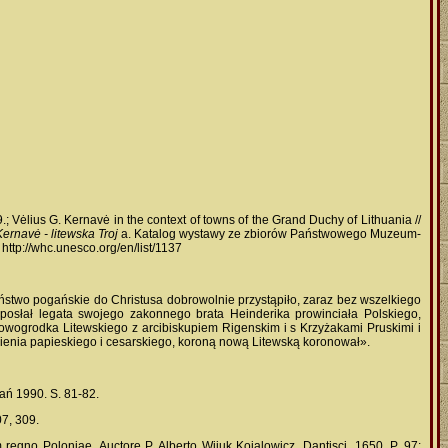
99.; Vėlius G. Kernavė in the context of towns of the Grand Duchy of Lithuania //
Kernavė - litewska
Troj
a. Katalog wystawy ze zbiorów Państwowego Muzeum-
e
http://whc.unesco.org/en/list/1137
ństwo pogańskie do Christusa dobrowolnie przystąpiło, zaraz bez wszelkiego
posłał legata swojego zakonnego brata Heinderika prowinciała Polskiego,
wogrodka Litewskiego z arcibiskupiem Rigenskim i s Krzyżakami Pruskimi i
ienia papieskiego i cesarskiego, koroną nową Litewską koronował».
ań 1990. S. 81-82.
07, 309.
gno Poloniae. Auctore P. Alberto Wiiuk Koialowicz. Dantisci, 1650. P. 97;