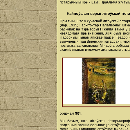
гістарычнымі крыніцамі. Праблема ж у тым
Найноўшыя версіі літоўскай гіст
Пры тым, што у сучаснай літоўскай гістар
(нар. 1935) і архітэктар Напалеонас Кіт
раскопак на тэрыторыі Ніжняга замка ў 
невядомага прызначэння, якія былі зной
Падобным чынам апісвае падзеі Тэадор 
выяўленыя пад Віленскай катэдрай і, увог
прывязка да каранацыі Міндоўга робіцца
скампіляваная вядомым аматарам місты
ордэнам
.
[53]
Мы бачым, што літоўская гістарыяграфі
падтрымліваецца большасцю літоўскіх дас
можа быць і апошняе літоўскае выданне