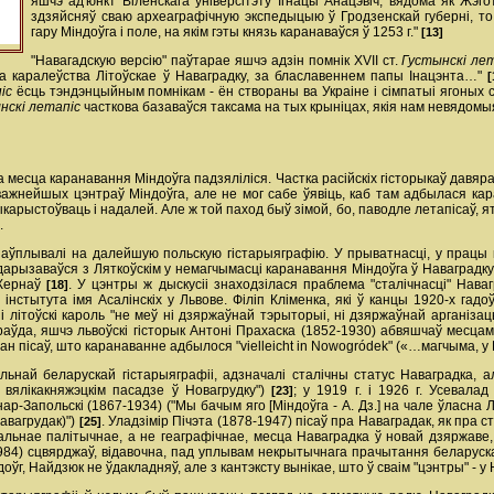
яшчэ ад'юнкт Віленскага універсітэту Ігнацы Анацэвіч, вядома як Жэгота
здзяйсняў сваю археаграфічную экспедыцыю ў Гродзенскай губерні, то
гару Міндоўга і поле, на якім гэты князь каранаваўся ў 1253 г."
[13]
"Навагадскую версію" паўтарае яшчэ адзін помнік XVII ст.
Густынскі ле
на каралеўства Літоўскае ў Наваградку, за блаславеннем папы Інацэнта…"
[
піс
ёсць тэндэнцыйным помнікам - ён створаны ва Украіне і сімпатыі ягоных ст
нскі летапіс
часткова базаваўся таксама на тых крыніцах, якія нам невядомы
на месца каранавання Міндоўга падзяліліся. Частка расійскіх гісторыкаў дав
важнейшых цэнтраў Міндоўга, але не мог сабе ўявіць, каб там адбылася ка
карыстоўваць і надалей. Але ж той паход быў зімой, бо, паводле летапісаў, ят
.
паўплывалі на далейшую польскую гістарыяграфію. У прыватнасці, у працы кл
лідарызаваўся з Ляткоўскім у немагчымасці каранавання Міндоўга ў Наваградк
 Кернаў
. У цэнтры ж дыскусіі знаходзілася праблема "сталічнасці" На
[18]
стытута імя Асалінскіх у Львове. Філіп Кліменка, які ў канцы 1920-х гадоў
 літоўскі кароль "не меў ні дзяржаўнай тэрыторыі, ні дзяржаўнай арганіза
раўда, яшчэ львоўскі гісторык Антоні Прахаска (1852-1930) абвяшчаў месц
н пісаў, што каранаванне адбылося "vielleicht in Nowogródek" («…магчыма, у
льнай беларускай гістарыяграфіі, адзначалі сталічны статус Наваградка, а
на вялікакняжэцкім пасадзе ў Новагрудку")
; у 1919 г. і 1926 г. Усевала
[23]
нар-Запольскі (1867-1934) ("Мы бачым яго [Міндоўга - А. Дз.] на чале ўласна Л
авагрудак)")
. Уладзімір Пічэта (1878-1947) пісаў пра Наваградак, як пра с
[25]
ральнае палітычнае, а не геаграфічнае, месца Наваградка ў новай дзяржаве,
984) сцвярджаў, відавочна, пад уплывам некрытычнага прачытання беларуска
оўг, Найдзюк не ўдакладняў, але з кантэксту вынікае, што ў сваім "цэнтры" - у