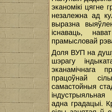
эканомікі цягне 
незалежна ад к
выразна выяўле
існаваць, нав
прамысловай рэв
Доля ВУП на душу 
шэрагу індыкат
эканамічнага 
працоўнай сі
самастойныя стад
індустрыяльная 
адна градацыі. К
сілы занятая ў 