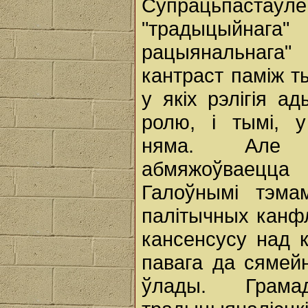
Супрацьпастаўле
"традыцыйнага"
рацыянальнага
кантраст паміж т
у якіх рэлігія а
ролю, і тымі, у
няма. Але
абмяжоўваецца
Галоўнымі тэма
палітычных канфл
кансенсусу над 
павага да сямейн
ўлады. Грам