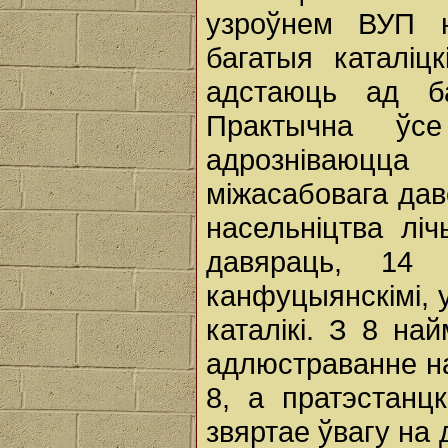
узроўнем ВУП н
багатыя каталіц
адстаюць ад ба
Практычна ўс
адрозніваюцц
міжасабовага даве
насельніцтва лі
давяраць, 14 
канфуцыянскімі, у
каталікі. З 8 на
адлюстраванне на
8, а пратэстанцк
звяртае ўвагу на