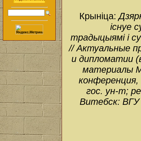
Крыніца:
Дзярн
існуе 
традыцыямі і с
// Актуальные 
и дипломатии (в
материалы М
конференция, 
гос. ун-т; ре
Витебск: ВГУ 