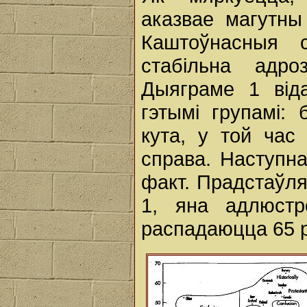
аказвае магутны
Каштоўнасныя 
стабільна адр
Дыяграме 1 від
гэтымі групамі:
кута, у той час
справа. Наступн
факт. Прадстаўл
1, яна адлюстр
распадаюцца 65 ра