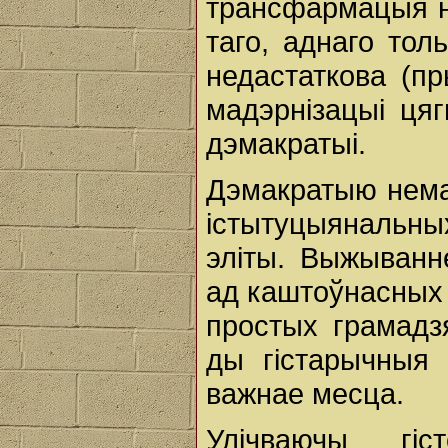
трансфармацыя н
таго, аднаго тол
недастаткова (пр
мадэрнізацыі цяг
дэмакратыі.
Дэмакратыю нема
істытуцыянальны
эліты. Выжыванн
ад каштоўнасных 
простых грамадзя
ды гістарычныя
важнае месца.
Улічваючы гіс