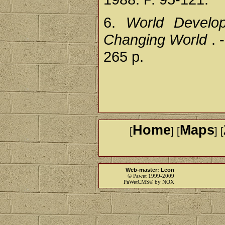
6.
World Develo
Changing World
. 
265 p.
Home
Maps
[
] [
] [
Web-master: Leon
© Pawet 1999-2009
PaWetCMS® by NOX