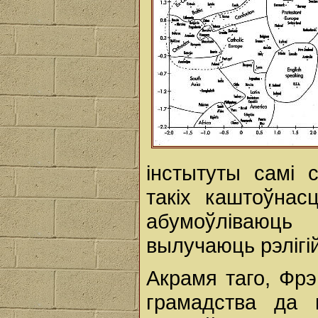
інстытуты самі 
такіх каштоўнас
абумоўліваюц
вылучаюць рэлігі
Акрамя таго, Фрэ
грамадства да 