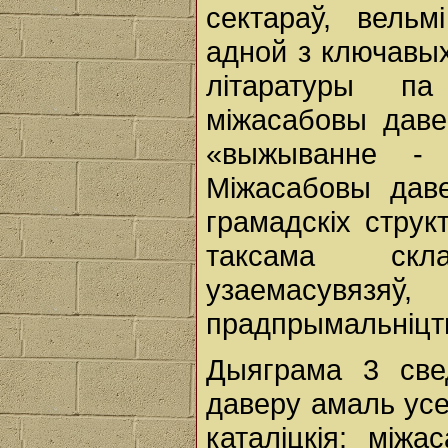
сектараў, вельм
адной з ключавы
літаратуры па
міжасабовы даве
«выжыванне - 
Міжасабовы дав
грамадскіх струк
таксама скл
узаемасувязяў
прадпрымальніцт
Дыяграма 3 све
даверу амаль усе
каталіцкія: між