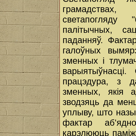
грамадствах,
светапогляду
палітычных, са
паданняў. Факта
галоўных вымярэ
зменных і тлума
варыятыўнасці.
працэдура, з д
зменных, якія 
зводзяць да мен
уплыву, што назы
фактар аб'ядн
карэлююць паміж