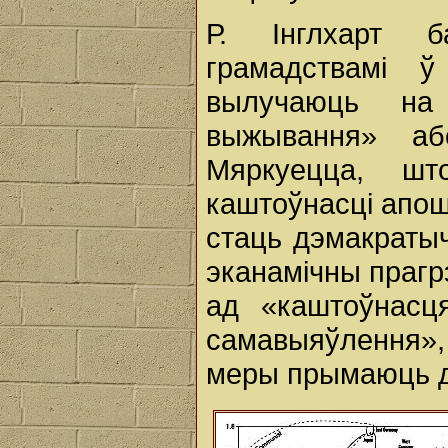
Р. Інглхарт б
грамадствамі 
вылучаюць на
выжывання» аб
Мяркуецца, шт
каштоўнасці апош
стаць дэмакратыч
эканамічны прагр
ад «каштоўнасц
самавыяўлення»,
меры прымаюць 