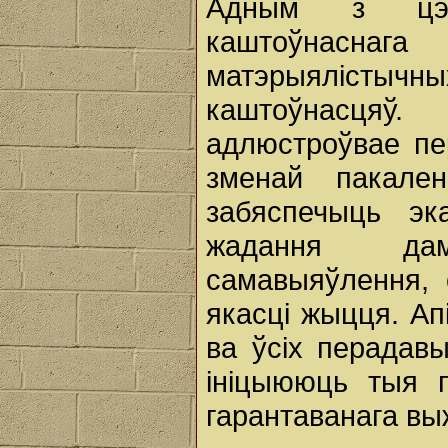
Адным з цэнт
каштоўнаснаг
матэрыялісты
каштоўнасцяў.
адлюстроўвае п
зменай пакален
забяспечыць эк
жадання дам
самавыяўлення, 
якасці жыцця. Ап
ва ўсіх перадав
ініцыююць тыя п
гарантаванага вы