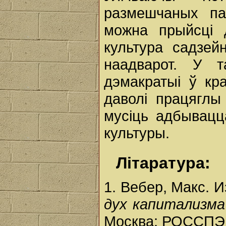
размешчаных па
можна прыйсці 
культура садзей
наадварот. У т
дэмакратыі ў кра
даволі працяглы
мусіць адбывацц
культуры.
Літаратура:
1. Вебер, Макс. 
дух капитализм
Москва: РОССПЭН,