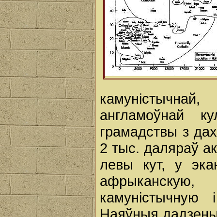
камуністычнай
англамоўнай ку
грамадствы з да
2 тыс. даляраў ак
левы кут, у эка
афрыканскую
камуністычную 
Наяўныя дадзены