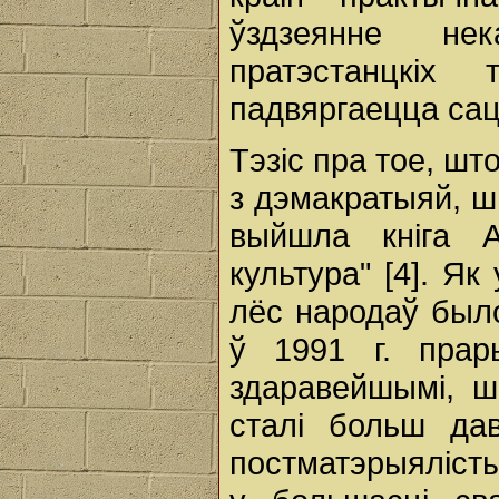
ўздзеянне не
пратэстанцкіх
падвяргаецца сац
Тэзіс пра тое, шт
з дэмакратыяй, ш
выйшла кніга А
культура" [4]. Як
лёс народаў был
ў 1991 г. прар
здаравейшымі, ш
сталі больш да
постматэрыялісты