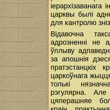
іерархізаванага і
царквы былі адн
для кантролю зніз
Відавочна так
адрозненні не 
ўплыву адпаведн
за апошнія дзеся
пратэстанцкіх к
царкоўнага жыцця
толькі нязна
рэгулярна. Ал
цяперашняе бол
краін практыч