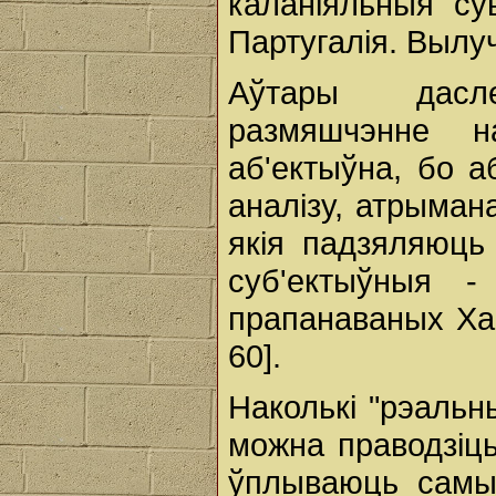
каланіяльныя сув
Партугалія. Вылу
Аўтары дасл
размяшчэнне 
аб'ектыўна, бо 
аналізу, атрыман
якія падзяляюць
суб'ектыўныя 
прапанаваных Хан
60].
Наколькі "рэальн
можна праводзіць
ўплываюць самы