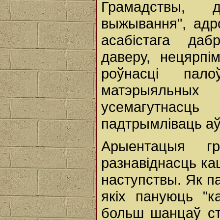
Грамадствы, 
выжывання", адр
асабістага даб
даверу, нецярпі
роўнасці пал
матэрыяльны
усемагутнасц
падтрымліваць а
Арыентацыя г
разнавіднасць к
наступствы. Як п
якіх пануюць "к
больш шанцаў ст