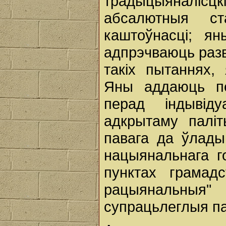
традыцыяналісцк
абсалютныя с
каштоўнасці; я
адпрэчваюць раз
такіх пытаннях, 
Яны аддаюць пе
перад індывіду
адкрытаму паліт
павага да ўлады
нацыянальнага г
пунктах грамад
рацыянальны
супрацьлеглыя па