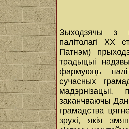
Зыходзячы з в
палітолагі ХХ с
Патнэм) прыход
традыцыі надзвы
фармуюць палі
сучасных грама
мадэрнізацыі
заканчваючы Дан
грамадства цягн
зрухі, якія зм