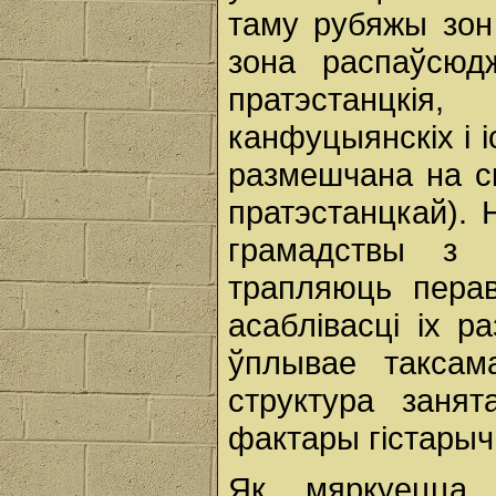
таму рубяжы зон
зона распаўсюд
пратэстанцкі
канфуцыянскіх і 
размешчана на ск
пратэстанцкай). 
грамадствы з 
трапляюць перав
асаблівасці іх 
ўплывае таксама
структура занят
фактары гістарыч
Як мяркуецца, 