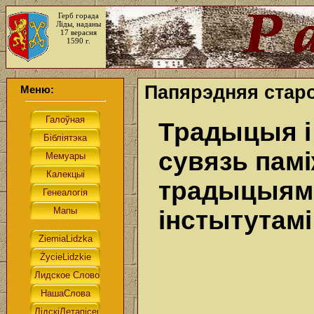
Герб горада
Ліды, наданы
17 верасня
1590 г.
Папярэдняя старо
Меню:
Традыцыя і 
сувязь пам
традыцыямі
інстытутам