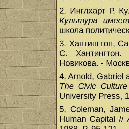
2. Инглхарт Р. Ку
Культура имее
школа политически
3. Хантингтон, С
С. Хантингтон.
Новикова. - Москва
4. Arnold, Gabriel 
The Civic Cultur
University Press, 1
5. Coleman, James
Human Capital //
1988. P. 95-121.