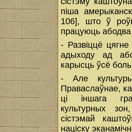
сістэму каштоўна
піша амерыканск
106], што ў роў
працуюць абодва 
- Развіццё цягне
адыходу ад аб
карысць ўсё боль
- Але культур
Праваслаўнае, ка
ці іншага гр
культурных зон
сістэмай кашто
націску эканамічн