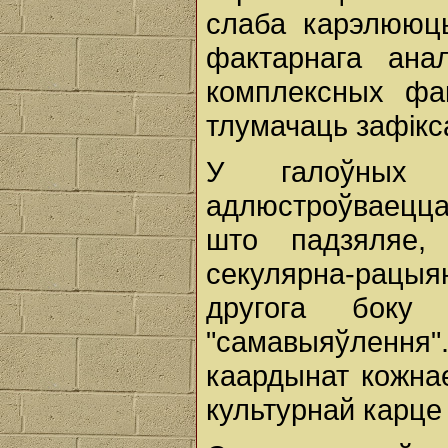
слаба карэлююць
фактарнага анал
комплексных фа
тлумачаць зафікс
У галоўных 
адлюстроўваецц
што падзяляе,
секулярна-рацы
другога боку
"самавыяўлення
каардынат кожна
культурнай карце 