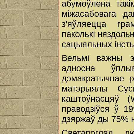
абумоўлена такі
міжасабовага да
з'яўляецца гра
паколькі няздоль
сацыяльных інсты
Вельмі важны э
адносна ўпл
дэмакратычнае р
матэрыялы Сус
каштоўнасцяў (
праводзіўся ў 19
дзяржаў ды 75% н
Светапогляд л