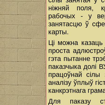
ніжняй поля, 
рабочых - у ве
занятасцю ў сфе
карты.
Ці можна казаць
проста адлюстро
гэта пытанне тр
паказчыка долі В
працоўнай сілы 
аналізу ўплыў гі
канкрэтнага грама
Для паказу ст