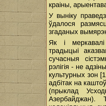
краіны, арыентав
У выніку правед
ўдалося размяс
згаданых вымярэ
Як і меркавалі
традыцыі аказва
сучасныя сістэ
рэлігія - не адзі
культурных зон [1
адбітак на кашто
(прыклад Усход
Азербайджан).