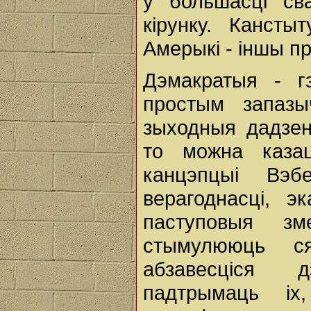
у большасці св
кірунку. Кансты
Амерыкі - іншы п
Дэмакратыя - г
простым запазы
зыходныя дадзен
то можна каза
канцэпцыі Вэ
верагоднасці, э
паступовыя з
стымулююць с
абзавесціся д
падтрымаць іх