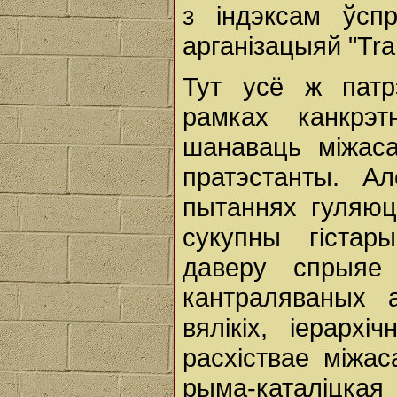
з індэксам ўсп
арганізацыяй "Tran
Тут усё ж патр
рамках канкрэт
шанаваць міжаса
пратэстанты. А
пытаннях гуляюц
сукупны гістар
даверу спрыяе 
кантраляваных а
вялікіх, іерарх
расхіствае міжас
рыма-каталіц