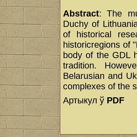
Abstract
: The mu
Duchy of Lithuani
of historical res
historicregions of 
body of the GDL h
tradition. Howeve
Belarusian and Ukr
complexes of the s
Артыкул ў
PDF