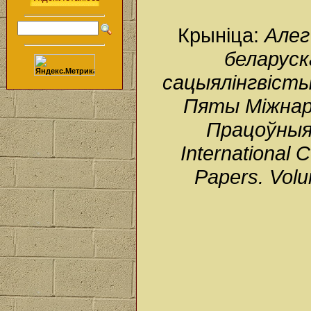
Крыніца:
Алег
беларуск
сацыялінгвісты
Пяты Міжнаро
Працоўныя 
International 
Papers. Vol