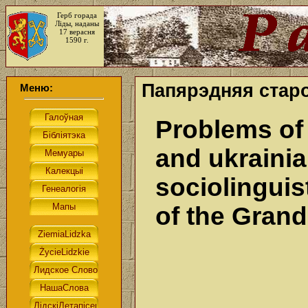
Герб горада
Ліды, наданы
17 верасня
1590 г.
Папярэдняя старо
Меню:
Problems of 
and ukrainia
sociolinguis
of the Gran