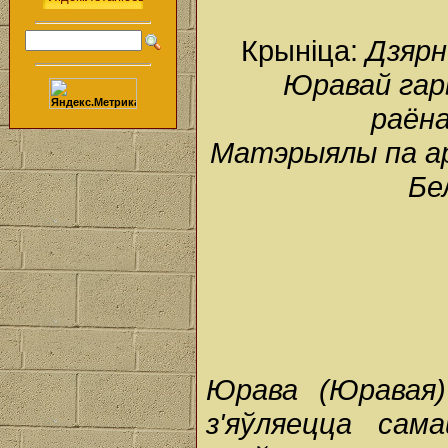
Крыніца:
Дзярн
Юравай гар
раёна
Матэрыялы па арх
Бе
Юрава (Юравая)
з'яўляецца сам