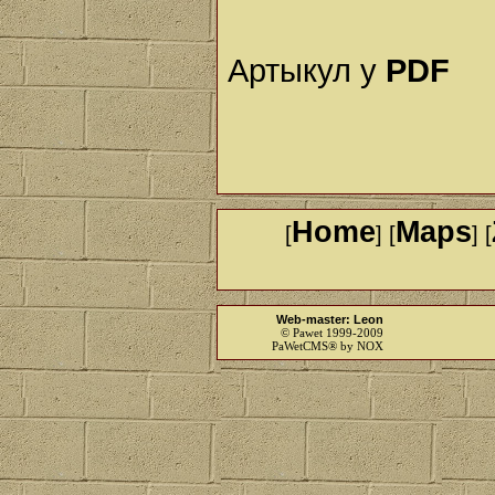
Артыкул у
PDF
Home
Maps
[
] [
] [
Web-master: Leon
© Pawet 1999-2009
PaWetCMS® by NOX