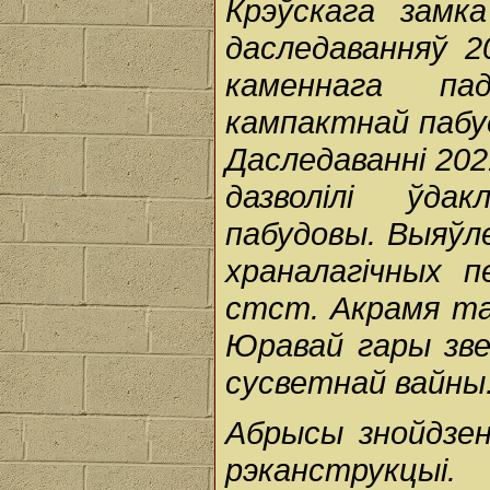
Крэўскага замка
даследаванняў 2
каменнага па
кампактнай пабу
Даследаванні 2021
дазволілі ўда
пабудовы. Выяўл
храналагічных п
стст. Акрамя та
Юравай гары зве
сусветнай вайны
Абрысы знойдзе
рэканструкцы