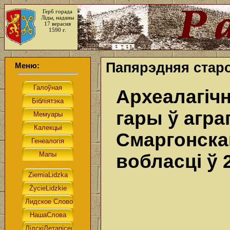
Герб горада
Ліды, наданы
17 верасня
1590 г.
Папярэдняя старо
Меню:
Археалагіч
гары ў агра
Смаргонска
вобласці ў 