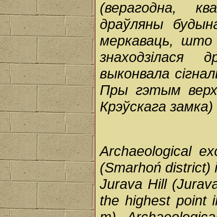
(верагодна, к
драўляны будын
меркаваць, што
знаходзілася 
выконвала сігна
Пры гэтым верх
Крэўскага замка) 
Archaeological ex
(Smarhoń district) 
Jurava Hill (Jurav
the highest point 
m). Archaeologic