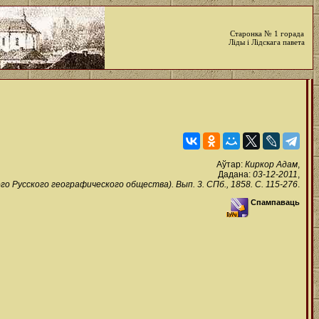
Старонка № 1 горада
Ліды і Лідскага павета
Аўтар:
Киркор Адам
,
Дадана:
03-12-2011
,
 Русского географического общества). Вып. 3. СПб., 1858. С. 115-276
.
Спампаваць