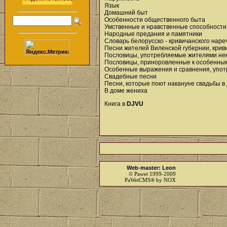
Язык
Домашний быт
Особенности общественного быта
Умственные и нравственные способности
Народные предания и памятники
Словарь белорусско - кривичанского нар
Песни жителей Виленской губернии, крив
Пословицы, употребляемые жителями нек
Пословицы, приноровленные к особенным
Особенные выражения и сравнения, упот
Свадебные песни
Песни, которые поют накануне свадьбы в
В доме жениха
Книга в
DJVU
Web-master: Leon
© Pawet 1999-2009
PaWetCMS® by NOX