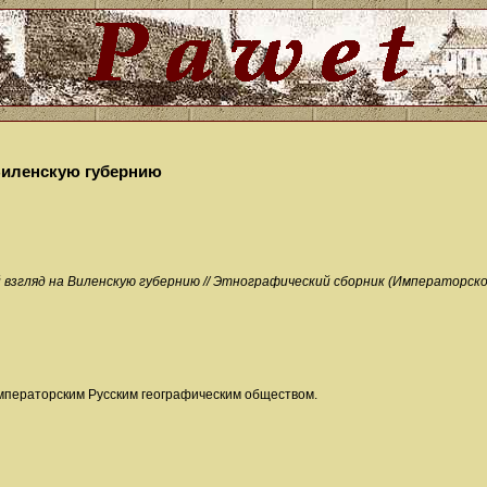
Виленскую губернию
взгляд на Виленскую губернию // Этнографический сборник (Императорского
мператорским Русским географическим обществом.