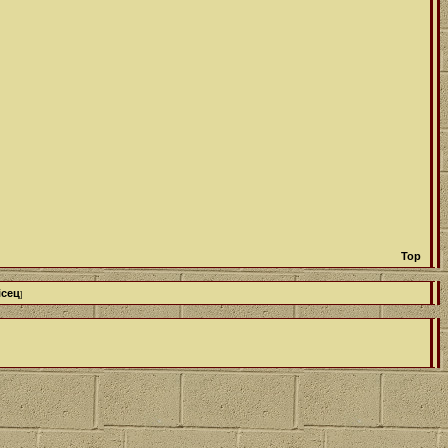
Top
ісец
]