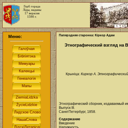
Герб горада
Ліды, наданы
17 верасня
1590 г.
Папярэдняя старонка: Кіркор Адам
Меню:
Этнографический взгляд на 
Крыніца:
Киркор А. Этнографический 
Этнографический сборник, издаваемый и
Выпуск ІІІ.
СанктПетербург, 1858.
Содержание
Введение
Наружность