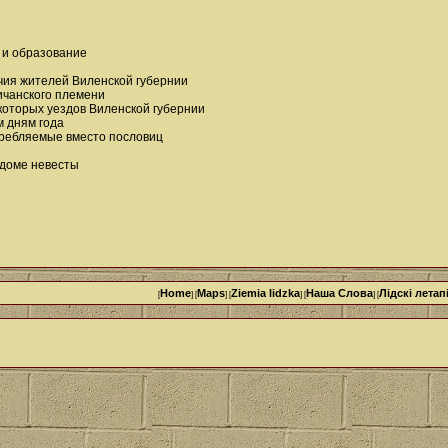
 и образование
ечия жителей Виленской губернии
ичанского племени
оторых уездов Виленской губернии
 дням года
ребляемые вместо пословиц
 доме невесты
Home
Maps
Ziemia lidzka
Наша Cлова
Лідскі летап
[
] [
] [
] [
] [