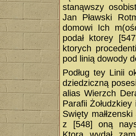
stanąwszy osobi
Jan Pławski Rotm
domowi Ich m(oś
podał ktorey [54
ktorych procedent
pod linią dowody 
Podług tey Linii 
dziedziczną poses
alias Wierzch Der
Parafii Żołudzkie
Swięty małłzenski
z [548] oną nay
Ktorą wydał za