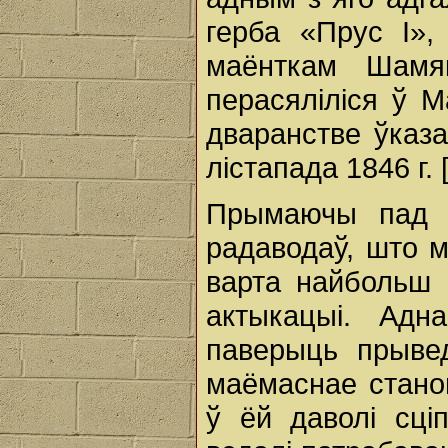
герба «Прус І», 
маёнткам Шамя
перасяліліся ў М
дваранстве ўказа
лістапада 1846 г. [
Прымаючы пад у
радаводаў, што м
варта найбольш 
актыкацыі. Ад
паверыць прывед
маёмаснае стано
ў ёй даволі сці