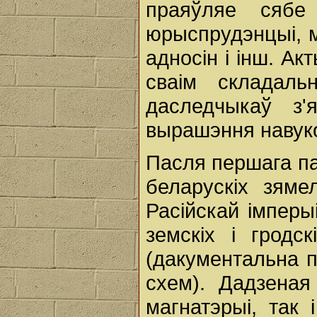
праяўляе сябе
юрыспрудэнцыі, 
адносін і інш. А
сваім складал
даследчыкаў з'
вырашэння навуко
Пасля першага па
беларускіх зяме
Расійскай імперы
земскіх і гродс
(дакументальна 
схем). Дадзеная
магнатэрыі, так