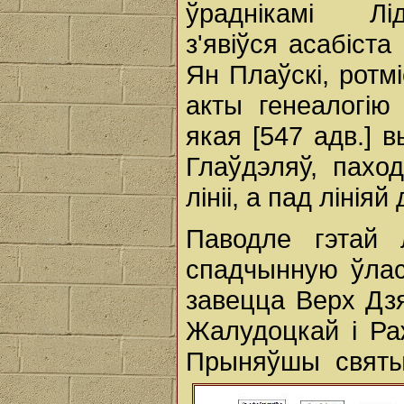
ўраднікамі Лі
з'явіўся асабіст
Ян Плаўскі, ротмі
акты генеалогію
якая [547 адв.]
Глаўдэляў, пахо
лініі, а пад ліні
Паводле гэтай 
спадчынную ўлас
завецца Верх Дз
Жалудоцкай і Ра
Прыняўшы святы