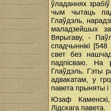
ўладаннях зрабіў 
чым чытаць па
Глаўдэль, нарадз
маладзейшых за
Вярыгаву, - Паў
спадчыннікі [548 
свет без нашчад
падпісваю. На 
Глаўдэль. Гэты 
адвакатам, у гро
павета прыняты і 
Юзаф Каменскі
Лідскага павета.