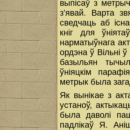
выпісаў з метрыч
з'явай. Варта з
сведчаць аб існ
кніг для ўніят
нарматыўнага акт
ордэна ў Вільні ў
базыльян тычыл
ўніяцкім парафі
метрык была загад
Як вынікае з акт
устаноў, актыка
была даволі паш
падлікаў Я. Аніш