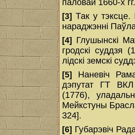
паловай 1660-х гг
Так у тэксце.
[3]
нараджэнні Паўла
Глушынскі Мат
[4]
гродскі суддзя (
лідскі земскі суддз
Наневіч Раман
[5]
дэпутат ГТ ВКЛ 
(1776), уладаль
Мейкстуны Браслаў
324].
Губарэвіч Рада
[6]