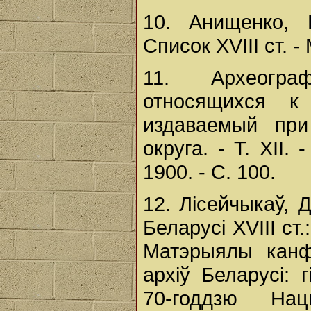
10. Анищенко, 
Список XVIII ст. -
11. Археогра
относящихся к
издаваемый при
округа. - Т. XII.
1900. - С. 100.
12. Лісейчыкаў, Д
Беларусі XVIII ст.
Матэрыялы канф
архіў Беларусі: 
70-годдзю Нац