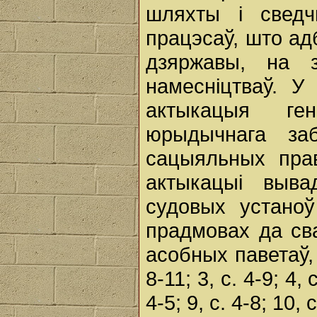
шляхты і свед
працэсаў, што ад
дзяржавы, на з
намесніцтваў. У
актыкацыя ге
юрыдычнага заб
сацыяльных пра
актыкацыі выва
судовых устаноў
прадмовах да св
асобных паветаў, 
8-11; 3, с. 4-9; 4, с
4-5; 9, с. 4-8; 10, с