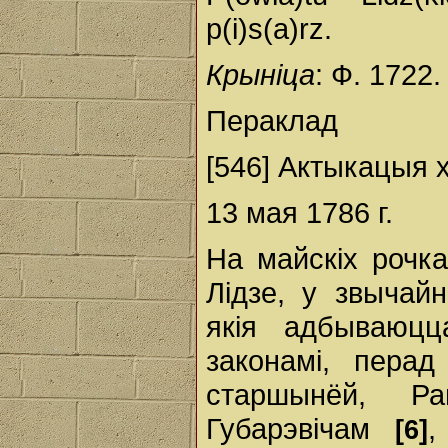
p(i)s(a)rz.
Крыніца
: Ф. 1722.
Пераклад
[546] Актыкацыя 
13 мая 1786 г.
На майскіх рочк
Лідзе, у звычай
якія адбываюцц
законамі, пера
старшынёй, Р
Губарэвічам
,
[6]