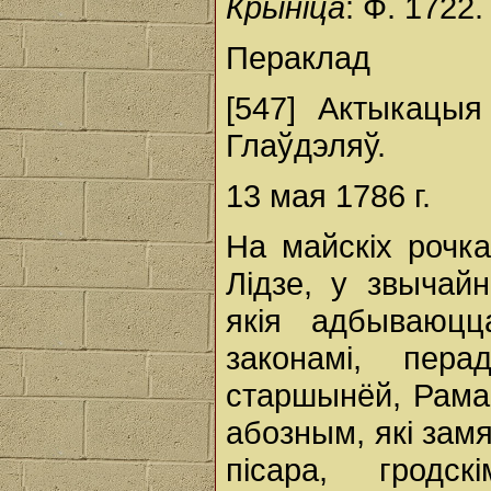
Крыніца
: Ф. 1722.
Пераклад
[547] Актыкацыя
Глаўдэляў.
13 мая 1786 г.
На майскіх рочк
Лідзе, у звычай
якія адбываюцц
законамі, пер
старшынёй, Рама
абозным, які зам
пісара, гродск