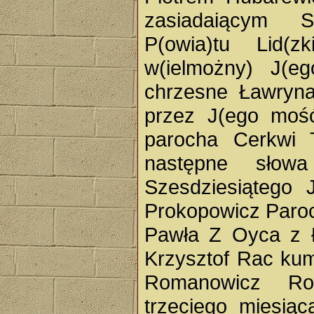
zasiadaiącym S
P(owia)tu Lid(z
w(ielmożny) J(e
chrzesne Ławry
przez J(ego moś
parocha Cerkwi 
następne słow
Szesdziesiątego 
Prokopowicz Paroc
Pawła Z Oyca z 
Krzysztof Rac kum
Romanowicz Rok
trzeciego miesiąc