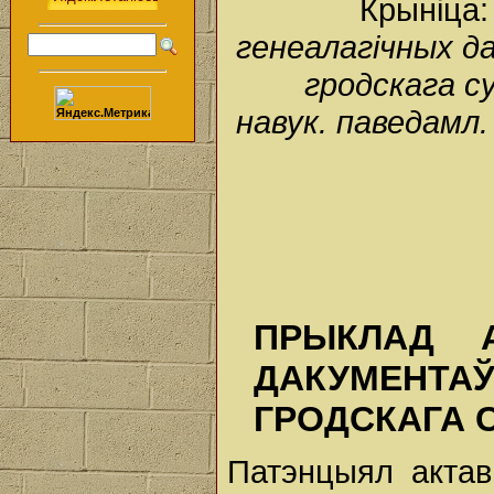
Крыніца
генеалагічных д
гродскага су
навук. паведамл. 
ПРЫКЛАД А
ДАКУМЕНТАЎ
ГРОДСКАГА 
Патэнцыял актавы