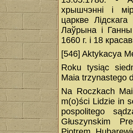
хрышчэнні і мі
царкве Лідскага
Лаўрына і Ганны
1660 г. i 18 красав
[546] Aktykacya M
Roku tysiąc sied
Maia trzynastego d
Na Roczkach Maio
m(o)ści Lidzie in 
pospolitego są
Głuszynskim Pr
Piotrem Hubarewi