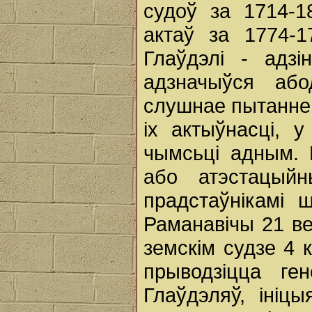
судоў за 1714-1
актаў за 1774-1
Глаўдэлі - адз
адзначыўся або
слушнае пытанне,
іх актыўнасці, 
чымсьці адным. 
або атэстацыйн
прадстаўнікамі 
Раманавічы 21 ве
земскім судзе 4 к
прыводзіцца ге
Глаўдэляў, ініцы