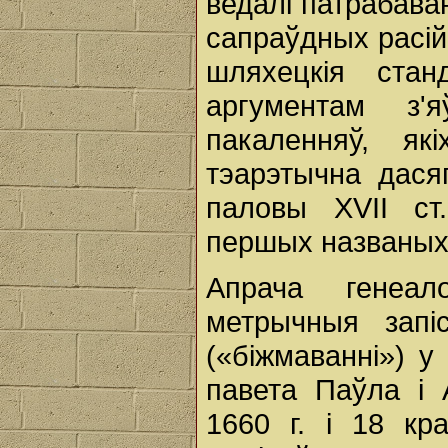
ведалі патрабава
сапраўдных расій
шляхецкія стан
аргументам з'
пакаленняў, як
тэарэтычна дася
паловы XVII ст
першых названых
Апрача генеал
метрычныя запі
(«біжмаванні») у
павета Паўла і 
1660 г. і 18 кр