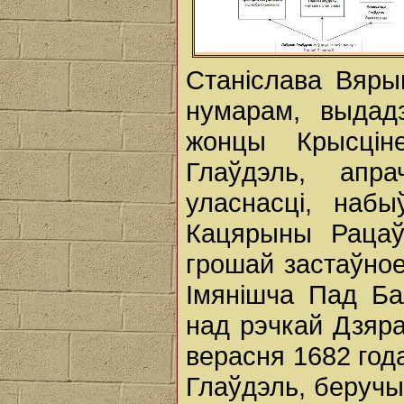
Станіслава Вяры
нумарам, выдад
жонцы Крысцін
Глаўдэль, апр
уласнасці, наб
Кацярыны Рацаў
грошай застаўное
Імянішча Пад Б
над рэчкай Дзяра
верасня 1682 год
Глаўдэль, беручы