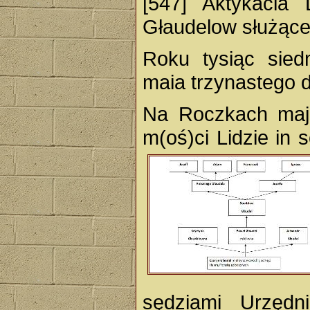
[547] Aktykacia 
Głaudelow służące
Roku tysiąc sied
maia trzynastego d
Na Roczkach majo
m(oś)ci Lidzie in 
sędziami Urzędn