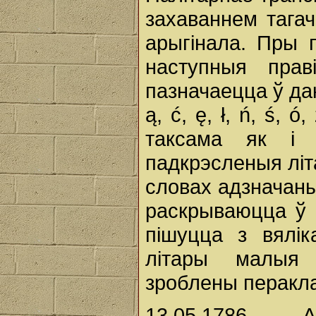
захаваннем тага
арыгінала. Пры 
наступныя прав
пазначаецца ў да
ą, ć, ę, ł, ń, ś, 
таксама як і 
падкрэсленыя літ
словах адзначаны
раскрываюцца ў 
пішуцца з вялік
літары малыя 
зроблены перакла
13.05.1786. - 