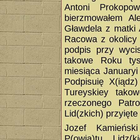
Antoni Prokopo
bierzmowałem Al
Gławdela z matki
Racowa z okolicy
podpis przy wyci
takowe Roku tys
miesiąca Januaryi
Podpisuię X(iądz
Tureyskiey tako
rzeczonego Patr
Lid(zkich) przyięte
Jozef Kamieński
P(owia)tu Lidz(k