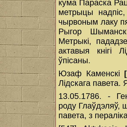
кума Параска Рац
метрыцы надпіс,
чырвоным лаку пяч
Рыгор Шыманс
Метрыкі, пададз
актавыя кнігі Л
ўпісаны.
Юзаф Каменскі
Лідскага павета.
13.05.1786. - Г
роду Глаўдэляў, 
павета, з пералік