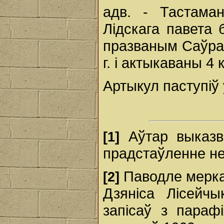
адв. - Тастама
Лідскага павета
празваным Саўрас
г. і актыкаваны 4 
Артыкул паступіў
Аўтар выказв
[1]
прадстаўленне н
Паводле мерка
[2]
Дзяніса Лісейчы
запісаў з параф