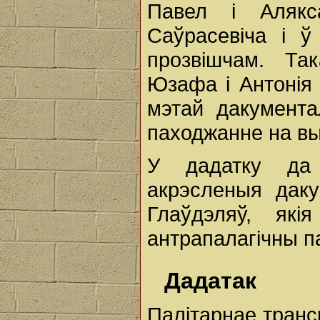
Павел і Алякс
Саўрасевіча і ў
прозвішчам. Та
Юзафа і Антонія 
мэтай дакумента
паходжанне на в
У дадатку да
акрэсленыя даку
Глаўдэляў, як
антрапалагічны п
Дадатак
Палітарнае транс