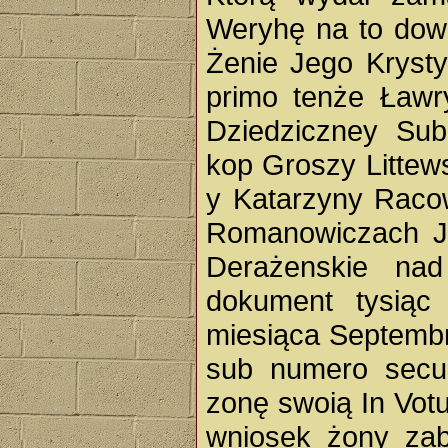
Weryhę na to dow
Żenie Jego Kryst
primo tenże Ławr
Dziedziczney Sub
kop Groszy Littew
y Katarzyny Racow
Romanowiczach J
Derażenskie na
dokument tysiąc
miesiąca Septemb
sub numero secu
zonę swoią In Votu
wniosek żony zab