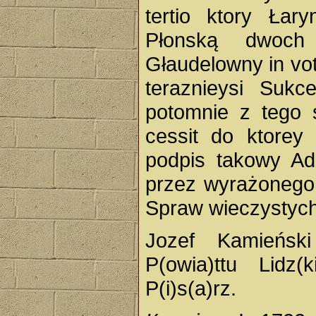
tertio ktory Łar
Płonską dwoch
Głaudelowny in vo
teraznieysi Sukc
potomnie z tego 
cessit do ktorey 
podpis takowy Ad
przez wyrażonego 
Spraw wieczystych
Jozef Kamieński
P(owia)ttu Lidz(
P(i)s(a)rz.