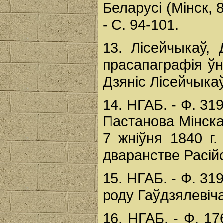
Беларусі (Мінск, 8
- С. 94-101.
13. Лісейчыкаў,
прасапаграфія ўні
Дзяніс Лісейчыкаў.
14. НГАБ. - Ф. 319.
Пастанова Мінска
7 жніўня 1840 г.
дваранстве Расійс
15. НГАБ. - Ф. 319
роду Гаўдзялевіча
16. НГАБ. - Ф. 176