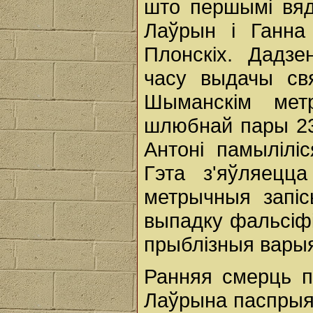
што першымі вяд
Лаўрын і Ганна
Плонскіх. Дадз
часу выдачы св
Шыманскім мет
шлюбнай пары 23 
Антоні памыліліс
Гэта з'яўляецц
метрычныя запі
выпадку фальсіфі
прыблізныя варыя
Ранняя смерць п
Лаўрына паспрыя