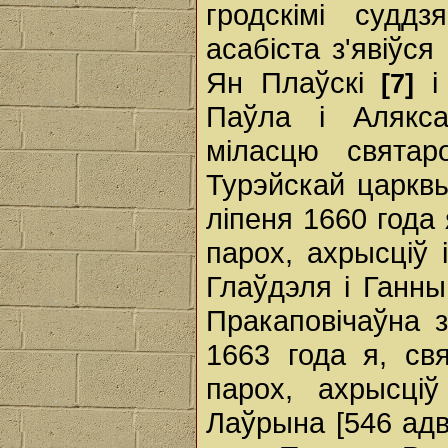
гродскімі суддз
асабіста з'явіўс
Ян Плаўскі
і 
[7]
Паўла і Алякса
міласцю свята
Турэйскай царквы
ліпеня 1660 года 
парох, ахрысціў
Глаўдэля і Ганн
Пракаповічаўна з
1663 года я, св
парох, ахрысці
Лаўрына [546 адв.