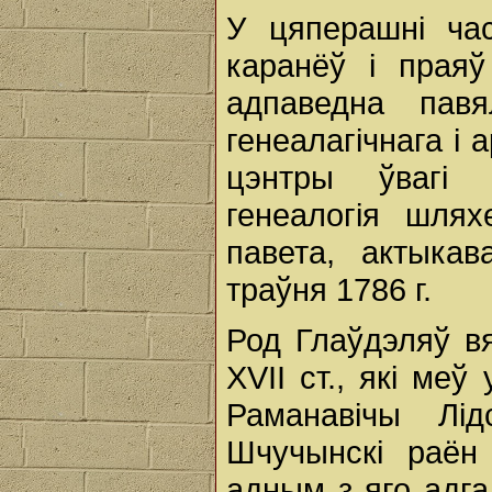
У цяперашні ча
каранёў і праяў
адпаведна павя
генеалагічнага і 
цэнтры ўвагі 
генеалогія шлях
павета, актыкав
траўня 1786 г.
Род Глаўдэляў в
XVII ст., які ме
Раманавічы Лі
Шчучынскі раён 
адным з яго адга