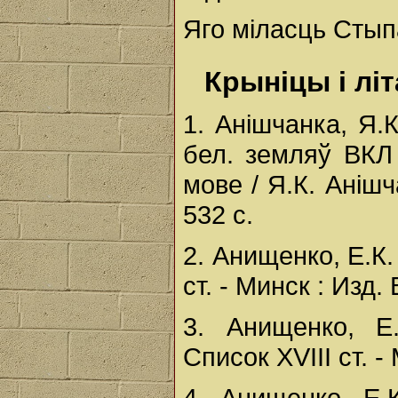
Яго міласць Стыпа
Крыніцы і лі
1. Анішчанка, Я.К.
бел. земляў ВКЛ 
мове / Я.К. Анішча
532 с.
2. Анищенко, Е.К.
ст. - Минск : Изд. 
3. Анищенко, Е
Список XVIII ст. -
4. Анищенко, Е.