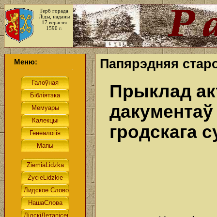
Герб горада
Ліды, наданы
17 верасня
1590 г.
Папярэдняя старо
Меню:
Прыклад ак
дакументаў 
гродскага 