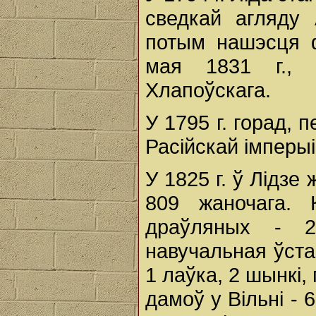
сведкай агляду 
потым нашэсця ф
мая 1831 г., 
Хлапоўскага.
У 1795 г. горад, 
Расійскай імперыі
У 1825 г. ў Лідз
809 жаночага.
драўляных - 
навучальная ўстан
1 лаўка, 2 шынкі,
дамоў у Вільні - 6