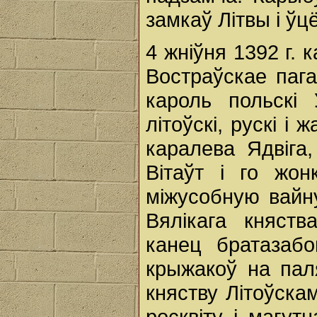
замкаў Літвы і ўц
4 жніўня 1392 г.
Востраўскае пага
кароль польскі 
літоўскі, рускі і
каралева Ядвіга,
Вітаўт і го жон
міжусобную вайну
Вялікага княств
канец братазаб
крыжакоў на пал
княству Літоўска
росквіту і магут