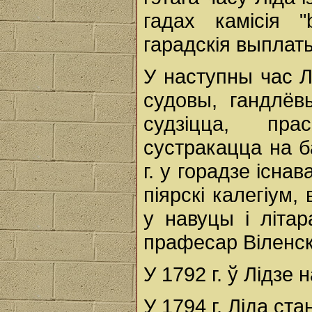
гадах камiсія "
гарадскiя выплат
У наступны час Л
судовы, гандлёв
судзіцца, пра
сустракацца на б
г. у горадзе існа
піярскі калегіум,
у навуцы і літа
прафесар Віленска
У 1792 г. ў Лідзе
У 1794 г. Лiда ста