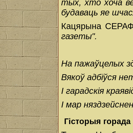
тых, хто хоча ве
будаваць яе шчас
Кацярына СЕРАФ
газеты".
На пажаўцелых з
Вякоў адбіўся нет
І гарадскія краяві
І мар няздзейсне
Гісторыя горада