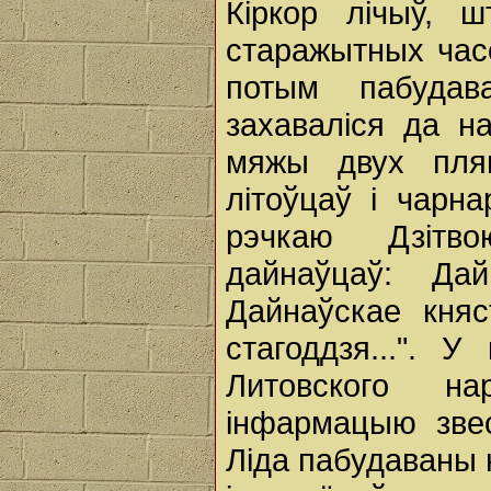
Кіркор лічыў, 
старажытных час
потым пабудав
захаваліся да н
мяжы двух плям
літоўцаў і чарн
рэчкаю Дзітво
дайнаўцаў: Да
Дайнаўскае княс
стагоддзя...". 
Литовского н
інфармацыю звес
Ліда пабудаваны