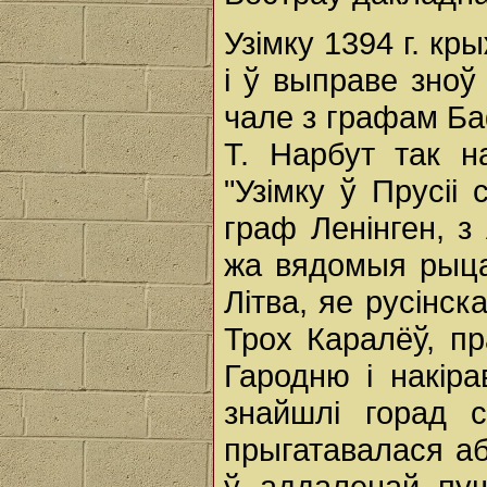
Узімку 1394 г. кр
і ў выправе зноў
чале з графам Ба
Т. Нарбут так н
"Узімку ў Прусіі
граф Ленінген, з
жа вядомыя рыца
Літва, яе русінс
Трох Каралёў, п
Гародню і накір
знайшлі горад с
прыгатавалася аб
ў аддаленай пуш