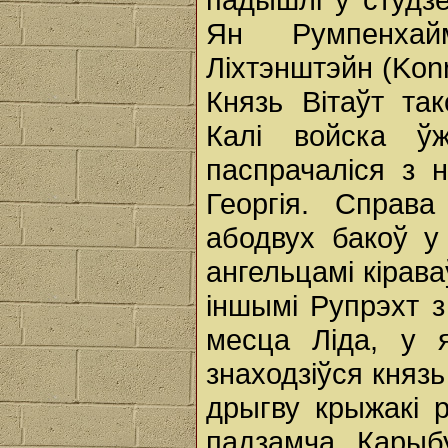
Ян Румпенхай
Ліхтэнштэйн (Konr
Князь Вітаўт та
Калі войска ў
паспрачаліся з 
Георгія. Справ
абодвух бакоў у
ангельцамі кірав
іншымі Рупрэхт 
месца Ліда, у 
знаходзіўся княз
дрыгву крыжакі 
падзамча. Карыб