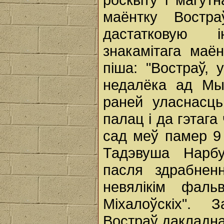
маёнтку Востр
дастатковую 
знакамітага маён
піша: "Востраў, 
недалёка ад Мыт
раней уласнасць
палац і да гэтага
сад меў памер 9
Тадэвуша Нарбу
пасля здрабнен
невялікім фал
Міхалоўскіх". 
Востраў дакладна