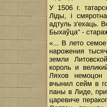
У 1506 г. татар
Лiды, i смярот
адтуль з'ехаць. В
Быхаўца" - стара
«... В лето семо
нарожения тысяч
земли Литовско
король и велики
Ляхов немоцон
вчынил сейм в г
паны в Лиде, пр
царевиче перако