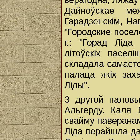
Дайноўскае ме
Гарадзенскім, На
"Городские посел
г.: "Горад Лід
літоўскіх пасел
складала самасто
палаца якіх зах
Ліды".
З другой паловы
Альгерду. Каля 
свайму паверана
Лiда перайшла да 