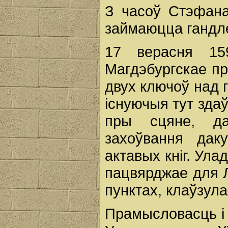
З часоў Стэфана
займаюцца гандл
17 верасня 15
Магдэбургскае пр
двух ключоў над 
iснуючыя тут здаў
пры сцяне, да
захоўвання дак
актавых кніг. Ула
пацвярджае для Л
пунктах, клаўзула
Прамысловасць і 