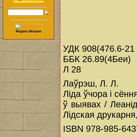
УДК 908(476.6-21 
ББК 26.89(4Беи)
Л 28
Лаўрэш, Л. Л.
Ліда ўчора і сённ
ў выявах / Леанід
Лідская друкарня, 
ISBN 978-985-643