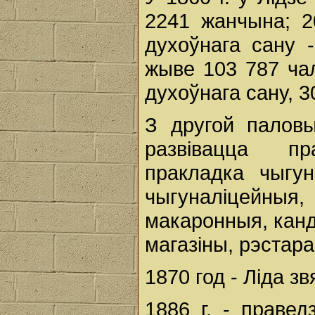
2241 жанчына; 2
духоўнага сану -
жыве 103 787 чал
духоўнага сану, 3
З другой паловы
развівацца п
пракладка чыгун
чыгуналіцейныя,
макаронныя, канд
магазіны, рэстара
1870 год - Лiда з
1886 г. - правед