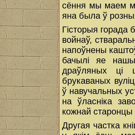
сёння мы маем м
яна была ў розны
Гісторыя горада 
войнаў, стваральн
напоўнены каштоў
бачылі яе нашы
драўляных ці 
брукаваных вуліц
ў навучальных ус
на ўласніка зав
кожнай старонцы 
Другая частка кн