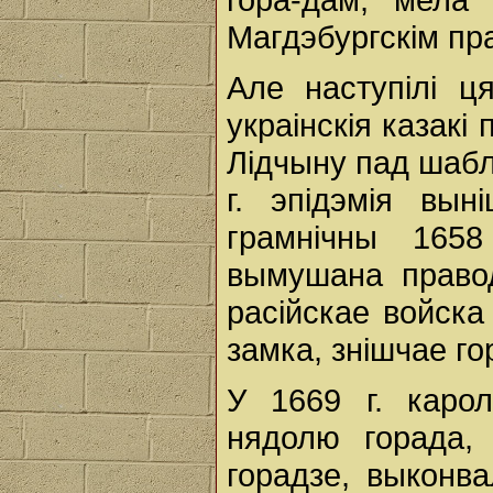
Магдэбургскім пр
Але наступілі ця
украінскія казакі
Лідчыну пад шаблю
г. эпiдэмiя вын
грамнiчны 1658
вымушана правод
расiйскае войска
замка, знiшчае го
У 1669 г. каро
нядолю горада, 
горадзе, выконва