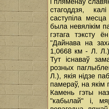
і плямёнаў славян
стагоддзя, кал
саступіла месца 
была невялікім па
гэтага тэксту ё
"Дайнава на зах
1,0668 км - Л. Л.
Тут існаваў зам
розных паглыблен
Л.), якія нідзе п
памераў, на якім
Камень гэты на
"кабылай" і, м
верагодна, ляжаў