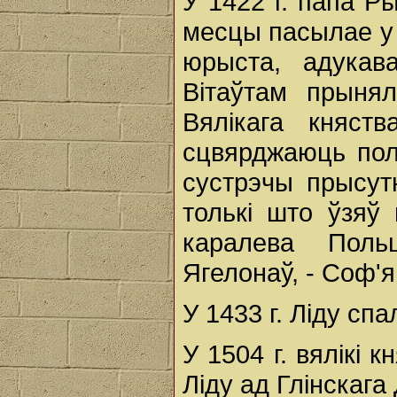
У 1422 г. папа Р
месцы пасылае у 
юрыста, адукав
Вітаўтам прынял
Вялікага княств
сцвярджаюць поль
сустрэчы прысут
толькі што ўзяў
каралева Поль
Ягелонаў, - Соф'
У 1433 г. Лiду сп
У 1504 г. вялікі 
Лiду ад Глiнскага