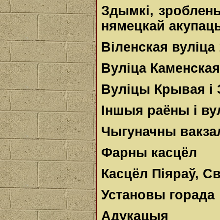
Здымкі, зроблен
нямецкай акупацы
Віленская вуліца 1
Вуліца Каменская
Вуліцы Крывая і
Іншыя раёны і ву
Чыгуначны вакзал
Фарны касцёл
Касцёл Піяраў, С
Установы горада
Адукацыя