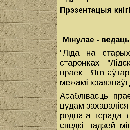
Прэзентацыя кніг
Мінулае - ведаць
"Ліда на стары
старонках "Лід
праект. Яго аўта
межамі краязнаўц
Асаблівасць прае
цудам захаваліся
роднага горада 
сведкі падзей мі