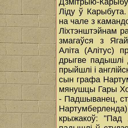
Дзмiтрыю-Карыбу
Лiду ў Карыбута.
на чале з каман
Ліхтэнштэйнам ра
змагаўся з Ягай
Аліта (Алітус) 
дрыгве падышлі д
прыйшлі і англій
сын графа Нарту
мянушцы Гары Хот
- Падшыванец, ст
Нартумберленд
крыжакоў: "Пад
падышлі ў студзе