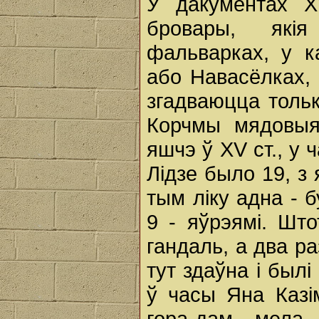
У дакументах XV
бровары, які
фальварках, у 
або Навасёлках, 
згадваюцца толькі
Корчмы мядовыя,
яшчэ ў XV ст., у ч
Лідзе было 19, з 
тым ліку адна - 
9 - яўрэямі. Шт
гандаль, а два ра
тут здаўна і был
ў часы Яна Казі
гора-дам, мела