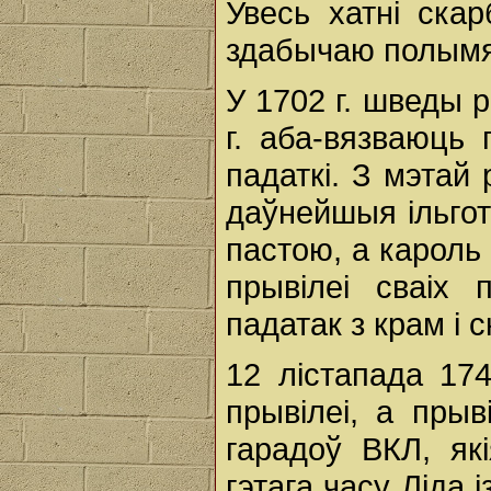
Увесь хатні скар
здабычаю полымя
У 1702 г. шведы р
г. аба-вязваюць 
падаткi. З мэтай 
даўнейшыя iльгот
пастою, а кароль 
прывiлеi сваiх 
падатак з крам i 
12 лiстапада 174
прывiлеi, а прыв
гарадоў ВКЛ, як
гэтага часу Лiда 