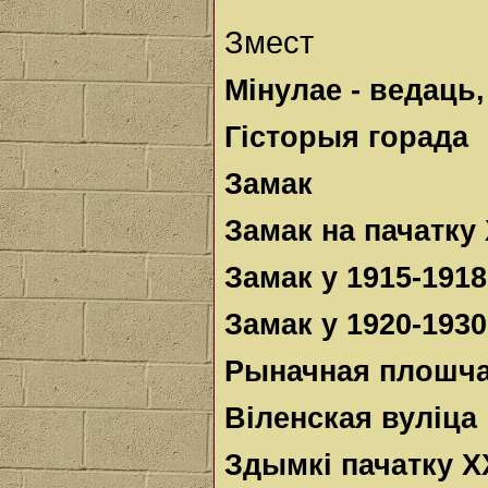
Змест
Мінулае - ведаць,
Гісторыя горада
Замак
Замак на пачатку 
Замак у 1915-1918 
Замак у 1920-1930-
Рыначная плошч
Віленская вуліца
Здымкі пачатку XX