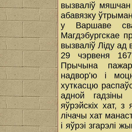
вызвалiў мяшчан 
абавязку ўтрыманн
у Варшаве сва
Магдэбургскае пр
вызвалiў Лiду ад 
29 чэрвеня 167
Прычына пажар
надвор'ю і моц
хуткасцю распаўс
адной гадзіны
яўрэйскіх хат, з 
лічачы хат манаст
і яўрэі згарэлі ж