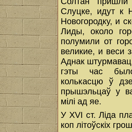
Солтан пришли
Слуцке, идут к 
Новогородку, и с
Лиды, около го
полумили от гор
великие, и веси 
Аднак штурмаваць
гэты час был
колькасцю ў дзе
прышэльцаў у ва
мілі ад яе.
У XVI ст. Лiда п
коп лiтоўскiх гро