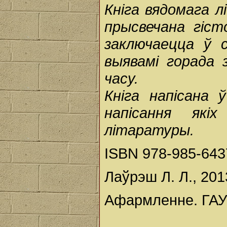
Кніга вядомага л
прысвечана гісто
заключаецца ў 
выявамі горада 
часу.
Кніга напісана 
напісання які
літаратуры.
ISBN 978-985-643
Лаўрэш Л. Л., 201
Афармленне. ГАУП