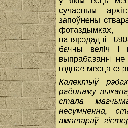
у якім ёсць ме
сучасным архіт
запоўнены ствар
фотаздымках,
напярэдадні 690
бачны веліч і 
выпрабаванні не 
годнае месца сяр
Калектыў рэдак
раённаму выкана
стала магчым
несумненна, ст
аматараў гісто