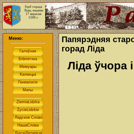
Герб горада
Ліды, наданы
17 верасня
1590 г.
Папярэдняя стар
Меню:
горад Ліда
Ліда ўчора 