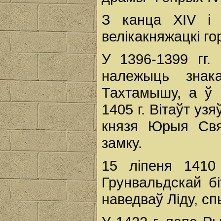
З канца XІV і 
велікакняжацкі го
У 1396-1399 гг.
належыць знака
Тахтамышу, а ў 
1405 г. Вітаўт уз
князя Юрыя Свят
замку.
15 ліпеня 1410 
Грунвальдскай бі
наведваў Ліду, с