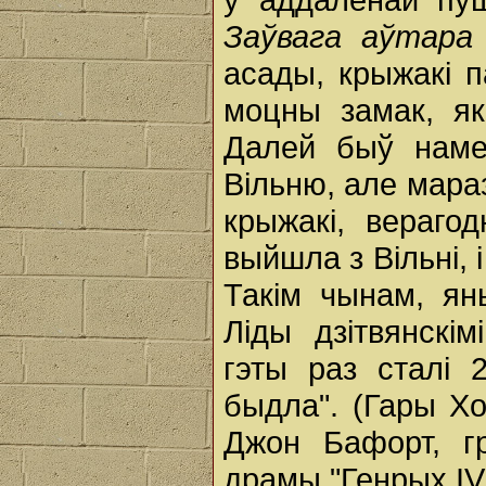
Заўвага аўтар
асады, крыжакі п
моцны замак, як
Далей быў намер
Вільню, але мараз
крыжакі, вераго
выйшла з Вільні, і
Такім чынам, ян
Ліды дзітвянскі
гэты раз сталі 
быдла". (Гары Х
Джон Бафорт, г
драмы "Генрых IV