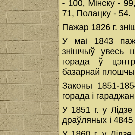
- 100, Мінску - 99
71, Полацку - 54.
Пажар 1826 г. зн
У маі 1843 паж
знішчыў увесь 
горада ў цэнт
базарнай плошчы 
Законы 1851-185
горада і гараджан
У 1851 г. у Лiдз
драўляных i 4845
У 1860 г. у Лідз