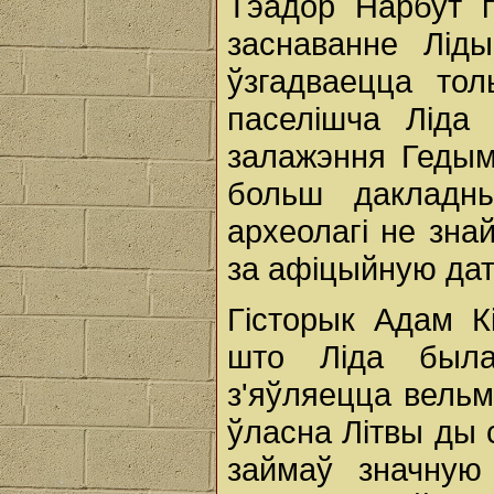
Тэадор Нарбут п
заснаванне Лiд
ўзгадваецца тол
паселiшча Лiда 
залажэння Гедым
больш дакладны
археолагі не знай
за афіцыйную дат
Гісторык Адам К
што Ліда была
з'яўляецца вель
ўласна Літвы ды 
займаў значную