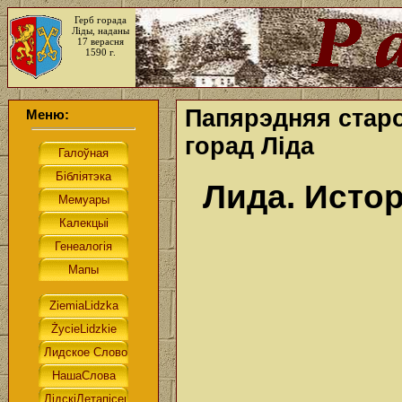
Герб горада
Ліды, наданы
17 верасня
1590 г.
Папярэдняя стар
Меню:
горад Ліда
Лида. Исто