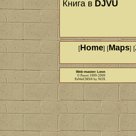
Книга в
DJVU
Home
Maps
[
] [
] [
Web-master: Leon
© Pawet 1999-2009
PaWetCMS® by NOX