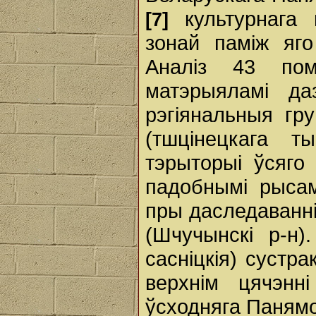
культурнага г
[7]
зонай паміж яго
Аналіз 43 пом
матэрыяламі да
рэгіянальныя гр
(тшцінецкага т
тэрыторыі ўсяго
падобнымі рысам
пры даследаванні
(Шчучынскі р-н)
сасніцкія) сустр
верхнім цячэнн
ўсходняга Паням