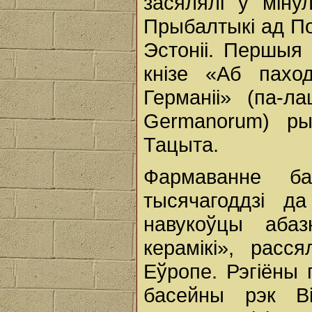
засялялі ў мін
Прыбалтыкі ад По
Эстоніі. Першыя 
кнізе «Аб пахо
Германіі» (па-ла
Germanorum) ры
Тацыта.
Фармаванне ба
тысячагоддзі д
навукоўцы аба
керамікі», расс
Еўропе. Рэгіёны
басейны рэк Ві