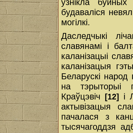
ўзнікла буйных
будаваліся невялі
могілкі.
Даследчыкі ліч
славянамі і балт
каланізацыі славя
каланізацыя гэт
Беларускі народ 
на тэрыторыі п
Краўцэвіч
і 
[12]
актывізацыя сла
пачалася з канц
тысячагоддзя ад