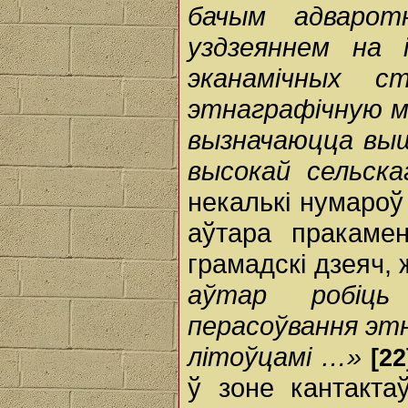
бачым адварот
уздзеяннем на 
эканамічных с
этнаграфічную мя
вызначаюцца выш
высокай сельска
некалькі нумароў
аўтара пракамен
грамадскі дзеяч,
аўтар робіць
перасоўвання этн
літоўцамі …»
[22
ў зоне кантакта