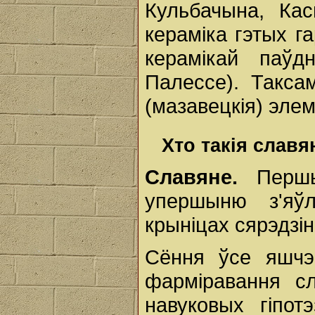
Кульбачына, Кас
кераміка гэтых г
керамікай паўд
Палессе). Такса
(мазавецкія) элем
Хто такія славя
Славяне.
Першыя
упершыню з'яўл
крыніцах сярэдзін
Сёння ўсе яшчэ 
фарміравання сл
навуковых гіпот