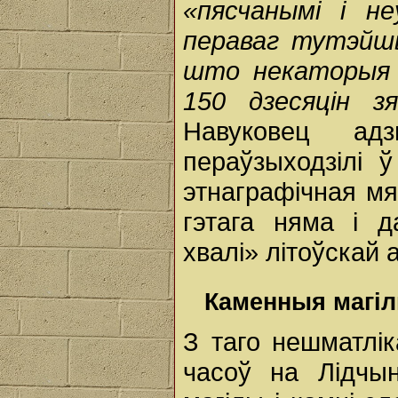
«пясчанымі і не
пераваг тутэйш
што некаторыя 
150 дзесяцін з
Навуковец ад
пераўзыходзілі 
этнаграфічная мя
гэтага няма і д
хвалі» літоўскай 
Каменныя магі
З таго нешматлі
часоў на Лідчы