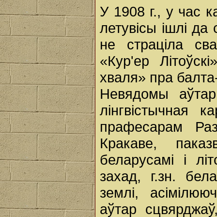
У 1908 г., у час 
летувісы ішлі да
не страціла сва
«Кур'ер Літоўск
хваля» пра балта-
Невядомы аўтар
лінгвістычная к
прафесарам Раз
Кракаве, пака
беларусамі і лі
захад, г.зн. бел
землі, асімілю
аўтар сцвярджа