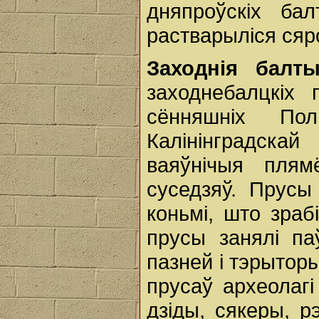
дняпроўскіх б
растварыліся ся
Заходнія балт
заходнебалцкіх 
сённяшніх По
Калінінградскай
ваяўнічыя плям
суседзяў. Прусы 
коньмі, што зраб
прусы занялі па
пазней і тэрытор
прусаў археолаг
дзіды, сякеры, р