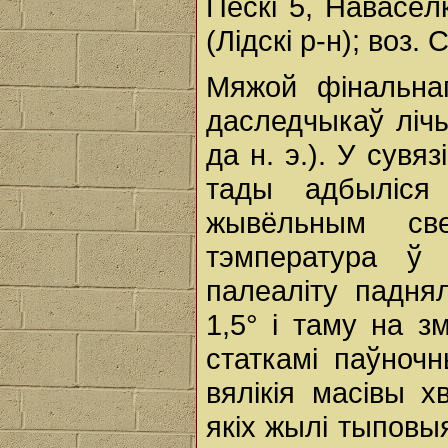
Пескі 5, Навасёлк
(Лідскі р-н); воз. 
Мяжой фінальнаг
даследчыкаў лічы
да н. э.). У сувя
тады адбыліся
жывёльным све
тэмпература ў 
палеаліту падня
1,5° і таму на з
статкамі паўноч
вялікія масівы х
якіх жылі тыповы