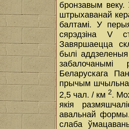
бронзавым веку. 
штрыхаванай кера
балтамі. У перыя
сярэдзіна V с
Завяршаецца ск
былі аддзеленыя
забалочанымі
Беларускага Пан
прычым шчыльнас
2
2,5 чал. / км
. Мо
якія размяшчал
авальнай формы.
слаба ўмацаван