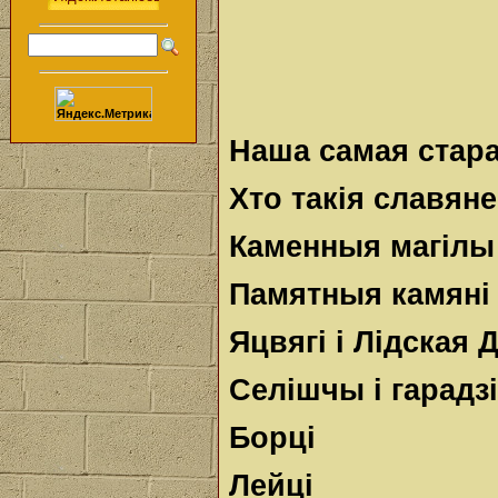
Наша самая стар
Хто такія славяне
Каменныя магілы
Памятныя камяні
Яцвягі і Лідская 
Селішчы і гарад
Борці
Лейці