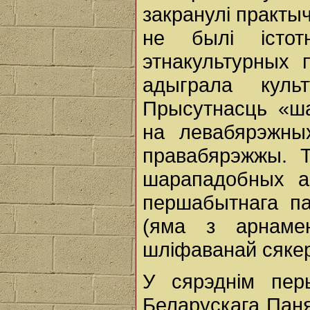
закранулі практы
не былі істо
этнакультурных 
адыграла кул
Прысутнасць «ша
на левабярэжны
правабярэжжы. 
шарападобных а
першабытнага па
(яма з арнамен
шліфаванай сяке
У сярэднім пер
Беларускага Пан