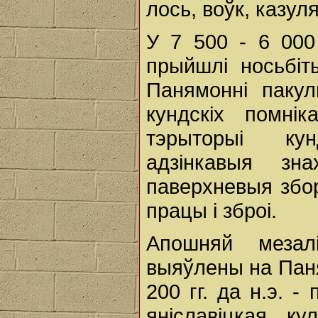
лось, воўк, казуля
У 7 500 - 6 000
прыйшлі носьбіт
Панямонні паку
кундскіх помні
тэрыторыі кун
адзінкавыя зна
паверхневыя збо
працы і зброі.
Апошняй мезалі
выяўлены на Паням
200 гг. да н.э. -
яніславіцкая ку