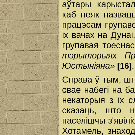
аўтары карыстал
каб неяк назвац
працэсам групаво
іх вачах на Дуна
групавая тоесна
тэрыторыях Пры
Юстыніяна»
.
[16]
Справа ў тым, шт
свае набегі на ба
некаторыя з іх с
сказаць, што н
паселішчы з'явілі
Хотамель, знаход