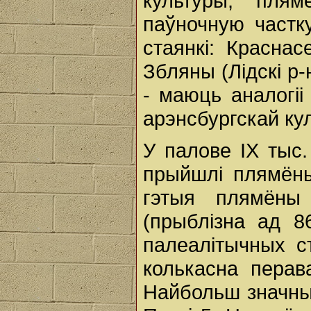
культуры, пля
паўночную частку
стаянкі: Краснасе
Збляны (Лідскі р-
- маюць аналогіі
арэнсбургскай ку
У палове ІХ тыс.
прыйшлі плямёны
гэтыя плямёны
(прыблізна ад 8
палеалітычных с
колькасна перава
Найбольш значныя 