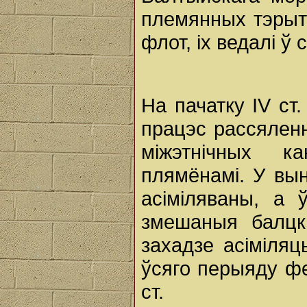
племянных тэрыт
флот, іх ведалі ў
На пачатку IV ст.
працэс рассялен
міжэтнічных к
плямёнамі. У вы
асіміляваны, а 
змешаныя балцк
захадзе асіміля
ўсяго перыяду фе
ст.