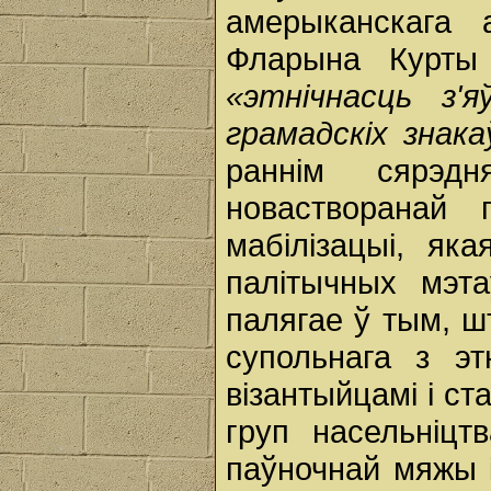
амерыканскага 
Фларына Курт
«этнічнасць з'
грамадскіх знака
раннім сярэдн
новастворанай 
мабілізацыі, я
палітычных мэта
палягае ў тым, ш
супольнага з э
візантыйцамі і ст
груп насельніцт
паўночнай мяжы ім