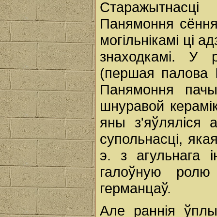
Старажытнасці
Панямоння сёння
могільнікамі ці а
знаходкамі. У 
(першая палова І
Панямоння пачы
шнуравой керамік
яны з'яўляліся 
супольнасці, якая
э. з агульнага 
галоўную ролю
германцаў.
Але раннія ўп