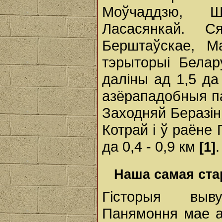
Моўчаддзю, Шч
Ласасянкай. С
Берштаўскае, М
тэрыторыі Бела
даліны ад 1,5 да
азёрападобныя па
Заходняй Беразіны
Котрай і ў раёне
да 0,4 - 0,9 км
.
[1]
Наша самая ста
Гісторыя выв
Панямоння мае а