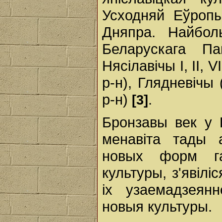
Усходняй Еўроп
Дняпра. Найбол
Беларускага Па
Нясілавічы І, ІІ, 
р-н), Глядневічы 
р-н)
.
[3]
Бронзавы век у 
менавіта тады 
новых форм га
культуры, з'явіл
іх узаемадзеян
новыя культуры.