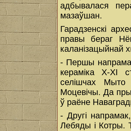
адбывалася пер
мазаўшан.
Гарадзенскі архе
правы бераг Нё
каланізацыйнай х
- Першы напрамак
кераміка Х-ХІ с
селішчах Мыто 
Моцевічы. Да пры
ў раёне Наваград
- Другі напрамак
Лебяды і Котры. 