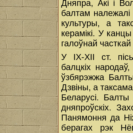
Дняпра, Акі і Во
балтам належалі 
культуры, а так
керамікі. У канцы 
галоўнай часткай
У IX-XII ст. пі
балцкіх народаў,
ўзбярэжжа Балты
Дзвіны, а таксам
Беларусі. Балты 
дняпроўскіх. За
Панямоння да Ні
берагах рэк Нё