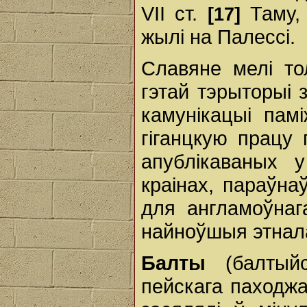
VII ст.
Таму, 
[17]
жылі на Палессі.
Славяне мелі то
гэтай тэрыторыі 
камунікацыі пам
гіганцкую працу 
апублікаваных у
краінах, параўна
для англамоўнаг
найноўшыя этнал
Балты
(балтыйс
пейскага паходжа