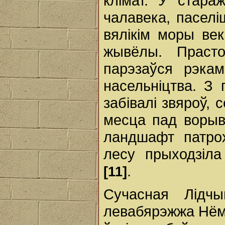
клімат. У стара
чалавека, пасел
вялікім моры век
жывёлы. Прасто
парэзаўся рэкам
насельніцтва. З 
забівалі звяроў, 
месца пад ворыв
ландшафт патро
лесу прыходзіла
.
[11]
Сучасная Лідч
левабярэжжа Нёма