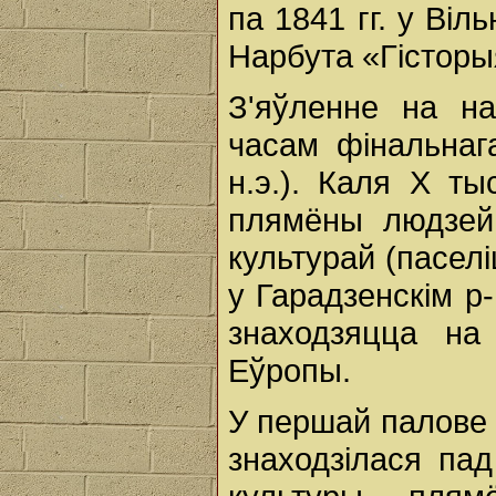
па 1841 гг. у Ві
Нарбута «Гісторы
З'яўленне на н
часам фінальнаг
н.э.). Каля Х ты
плямёны людзей,
культурай (паселі
у Гарадзенскім р-
знаходзяцца на
Еўропы.
У першай палове 
знаходзілася па