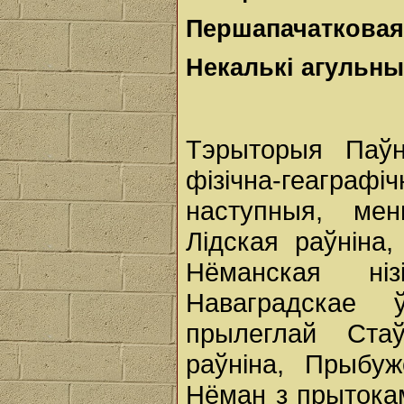
Першапачатковая
Некалькі агульны
Тэрыторыя Паўн
фізічна-геаграф
наступныя, мен
Лідская раўніна,
Нёманская ніз
Наваградскае
прылеглай Стаў
раўніна, Прыбуж
Нёман з прытокамі