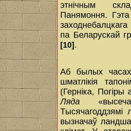
этнічным скла
Панямоння. Гэта
заходнебалцкага
па Беларускай гр
.
[10]
Аб былых часах
шматлікія тапон
(Герніка, Погіры 
Ляда
«высеча
Тысячагоддзямі 
вызначаў ландша