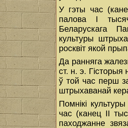
У гэты час (кане
палова І тыся
Беларускага П
культуры штрыхав
росквіт якой пры
Да ранняга жалезна
ст. н. э. Гісторы
ў той час перш з
штрыхаванай кера
Помнікі культуры
час (канец II тыс
паходжанне звяз