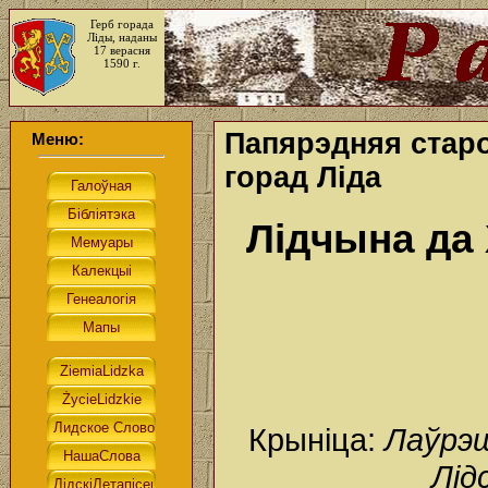
Герб горада
Ліды, наданы
17 верасня
1590 г.
Папярэдняя стар
Меню:
горад Ліда
Лідчына да 
Крыніца:
Лаўрэш
Лід