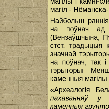
магілы і камні-с
магіл - Нёманска
Найбольш раннія
на поўнач ад 
(Вензаўшчына, Пу
стст. традыцыя 
значнай тэрыторы
на поўнач, так 
тэрыторыі Мен
каменныя магілы 
«Археалогія Бел
пахаванняў у 
каменныя грунтов