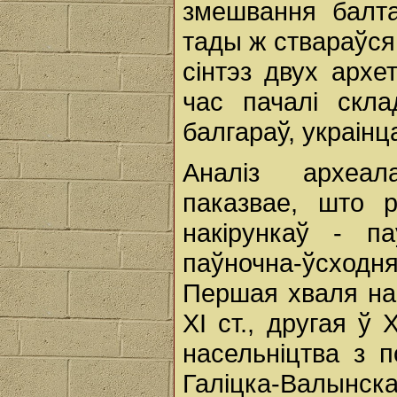
змешвання балта
тады ж ствараўся 
сінтэз двух архе
час пачалі скла
балгараў, украінцаў
Аналіз археал
паказвае, што р
накірункаў - па
паўночна-ўсход
Першая хваля на
ХІ ст., другая ў 
насельніцтва з 
Галіцка-Валынск