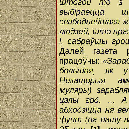
штогод то з 
выбіраецца 
свабоднейшага ж
людзей, што праз
і, сабраўшы гро
Далей газета 
працоўны:
«Зара
большая, як у
Некаторыя аме
муляры) зарабля
цэлы год. ... 
абходзіцца ня ве
фунт (на нашу 