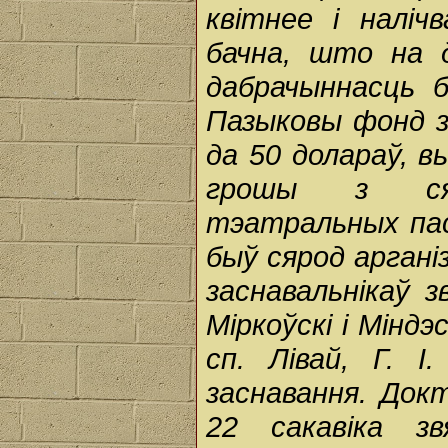
квітнее і наліч
бачна, што на 
дабрачыннасць 
Пазыковы фонд з
да 50 долараў, в
грошы з сябр
тэатральных пас
быў сярод аргані
заснавальнікаў 
Міркоўскі і Мінд
сп. Лівай, Г. І
заснавання. Докт
22 сакавіка зв