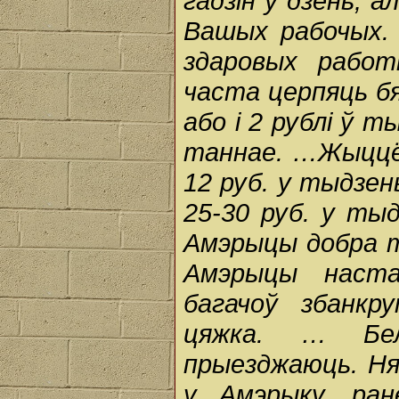
гадзін ў дзень, а
Вашых рабочых. 
здаровых работ
часта церпяць бяд
або і 2 рублі ў 
таннае. …Жыццё з
12 руб. у тыдзен
25-30 руб. у тыд
Амэрыцы добра т
Амэрыцы наста
багачоў збанкр
цяжка. … Бе
прыезджаюць. Ня
у Амэрыку, ра