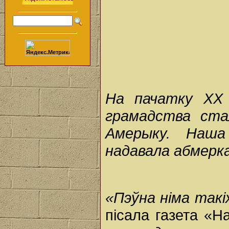
На пачатку ХХ 
грамадства стал
Амерыку. Наша
надавала абмерк
«Пэўна німа такі
пісала газета «Н