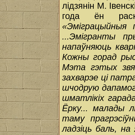
лідзянін М. Івенск
года ён раск
«Эміграцыйныя 
...Эмігранты п
напаўняюць квар
Кожны горад рыс
Мэта гэтых звяз
захварэе ці патр
шчодрую дапамог
шматлікіх гарада
Ёрку... малады 
таму прагрэсіўн
ладзіць баль, на 