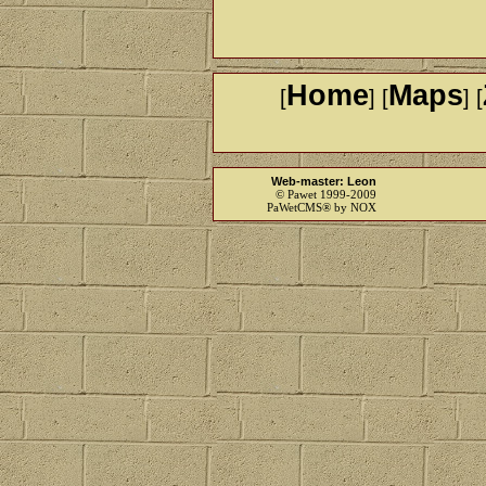
Home
Maps
[
] [
] [
Web-master: Leon
© Pawet 1999-2009
PaWetCMS® by NOX