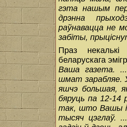
гэта нашым пер
дрэнна прыхо
раўнавацца не м
забіты, прыцісн
Праз некалькі
беларускага эмігр
Ваша газета. .
шмат зарабляе. У
яшчэ большая, я
бяруць па 12-14 
так, што Вашы і 
тысяч цэглаў. ..