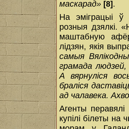
маскарад»
.
[8]
На эміграцыі ў
розныя дзялкі. «
маштабную афёр
лідзян, якія выпр
самыя Вялікодн
грамада людзей, 
А вярнуліся во
браліся даставіц
ад чалавека. Ахв
Агенты перавялі 
купілі білеты на
морам у Галанд