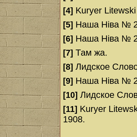
Kuryer Litewski
[4]
Наша Ніва № 2,
[5]
Наша Ніва № 25
[6]
Там жа.
[7]
Лидское Слово 
[8]
Наша Ніва № 20
[9]
Лидское Слово
[10]
Kuryer Litewsk
[11]
1908.