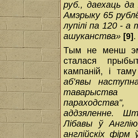
руб., даехаць да
Амэрыку 65 рублё
лупілі па 120 - а
ашуканства»
.
[9]
Тым не менш эм
сталася прыбы
кампаній, і там
аб'явы наступн
таварыства 
параходства",
аддзяленне. Ш
Лібавы ў Англі
англійскіх фірм