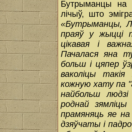
Бутрыманцы на 
лічыў, што эмігр
«Бутрыманцы, Лі
праяў у жыцці 
цікавая і важн
Пачалася яна т
больш і цяпер ў
ваколіцы такія
кожную хату па "
найбольш людзі
роднай зямліцы
прамяняць яе на
дзяўчаты і падро