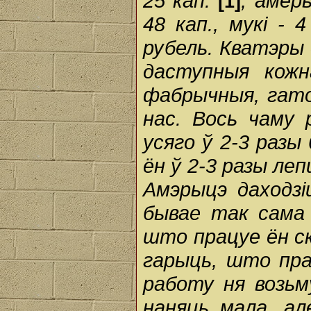
25 кап.
, амер
[1]
48 кап., мукі - 
рубель. Кватэры
даступныя кожн
фабрычныя, гато
нас. Вось чаму
усяго ў 2-3 разы 
ён ў 2-3 разы леп
Амэрыцэ даходзі
бывае так сама в
што працуе ён ск
гарыць, што пра
работу ня возь
наняць мала, але