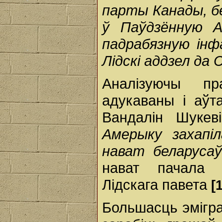
парты Канады, бе
ў Паўдзённую А
падрабязную інф
Лідскі аддзел да 
Аналізуючы пр
адукаваны і аўт
Вандалін Шукев
Амерыку захапіл
нават беларуса
нават пачала 
Лідскага павета
[
Большасць эмігра