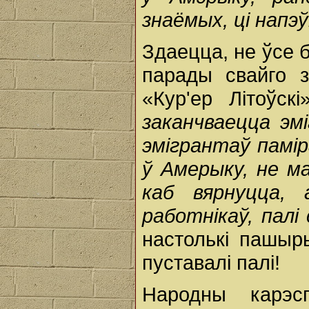
знаёмых, ці напэ
Здаецца, не ўсе 
парады свайго з
«Кур'ер Літоўск
заканчваецца эм
эмігрантаў памір
ў Амерыку, не м
каб вярнуцца,
работнікаў, палі
настолькі пашыр
пуставалі палі!
Народны карэс