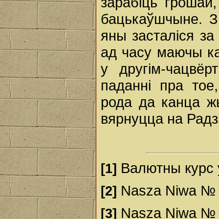
зарабіць грошай
бацькаўшчыне. З
яны засталіся за
ад часу маючы ка
у другім-чацвё
паданні пра тое,
рода да канца ж
вярнуцца на Радз
Валютны курс у
[1]
Nasza Niwa № 27
[2]
Nasza Niwa № 3
[3]