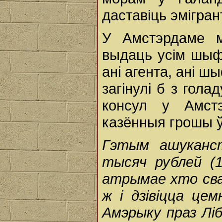
даставіць эмігран
У Амстэрдаме м
выдаць усім шыфк
ані агента, ані ш
загінулі б з гола
консул у Амст
казённыя грошы ў
Гэтым ашуканст
тысяч рублей (1
атрымае хто св
ж і дзівіцца це
Амэрыку праз Лі