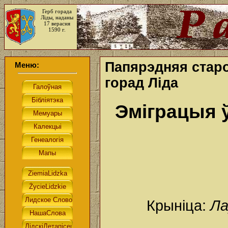
Герб горада
Ліды, наданы
17 верасня
1590 г.
Папярэдняя стар
Меню:
горад Ліда
Эміграцыя 
Крыніца:
Ла