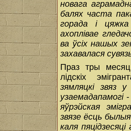
новага аграмадн
балях часта пак
горада і цяжка
ахоплівае гледач
ва ўсіх нашых зе
захавалася сувязь
Праз тры месяц
лідскіх эмігран
зямляцкі звяз у
узаемадапамогі -
яўрэйская эміг
звязе ёсць былыя
каля пяцідзесяці 