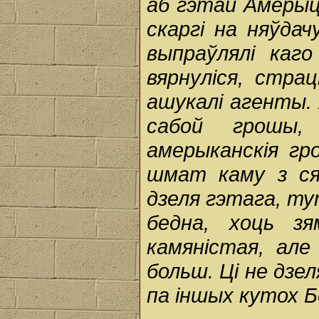
аб гэтай Амерыцы
скаргі на няўдач
выпраўлялі каго
вярнуліся, стра
ашукалі агенты.
сабой грошы,
амерыканскія гр
шмат каму з сял
дзеля гэтага, ту
бедна, хоць з
камяністая, але
больш. Ці не дзе
па іншых кутох Б