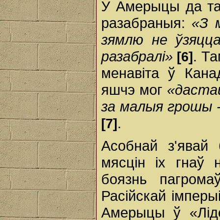
У Амерыцы да та
разабраныя:
«З 
зямлю не ўзяцц
разабралі»
. Та
[6]
менавіта ў Кана
яшчэ мог
«дастац
за малыя грошы -
.
[7]
Асобнай з'явай
мясцін іх гнаў 
боязнь пагромаў
Расійскай імперы
Амерыцы ў «Лід