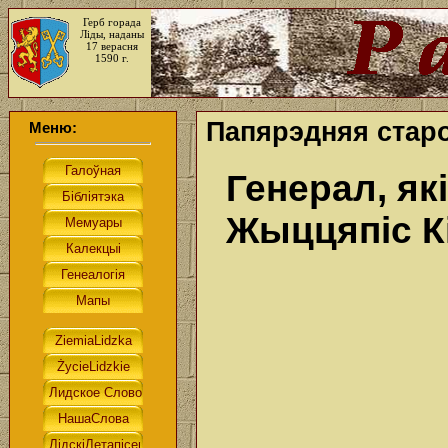
Герб горада
Ліды, наданы
17 верасня
1590 г.
Папярэдняя старо
Меню:
Генерал, як
Жыццяпіс К