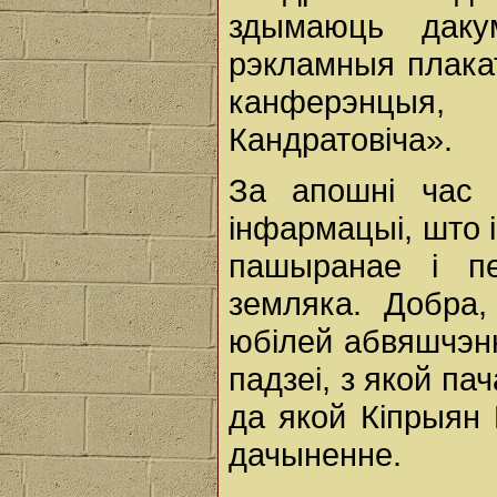
здымаюць даку
рэкламныя плака
канферэнцыя,
Кандратовіча».
За апошні час 
інфармацыі, што 
пашыранае і пе
земляка. Добра,
юбілей абвяшчэнн
падзеі, з якой п
да якой Кіпрыян
дачыненне.