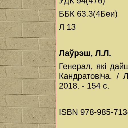
УДК 94(476)
ББК 63.3(4Беи)
Л 13
Лаўрэш, Л.Л.
Генерал, які дай
Кандратовіча. /
2018. - 154 с.
ISBN 978-985-713