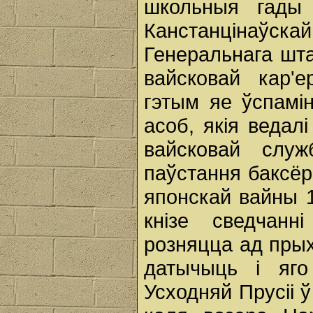
школьныя гады
Канстанцінаўска
Генеральнага шта
вайсковай кар'
гэтым яе ўспамін
асоб, якія ведал
вайсковай слу
паўстання баксёра
японскай вайны 1
кнізе сведчанн
розняцца ад прых
датычыць і яго
Усходняй Прусіі ў