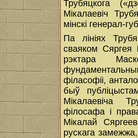
Трубяцкога («д
Мікалаевіч Трубя
мінскі генерал-гу
Па лініях Трубя
сваяком Сяргея М
рэктара Маск
фундаментальны
філасофіі, анталог
быў публіцыстам
Мікалаевіча Тру
філосафа і пра
Мікалай Сяргеев
рускага замежжа, л