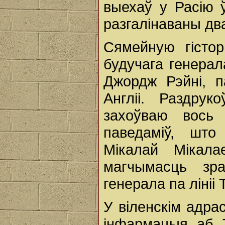
выехаў у Расію ў
разгалінаваны два
Сямейную гісто
будучага генерал
Джордж Рэйні, 
Англii. Раздрук
захоўваю вось
паведаміў, шт
Мікалай Мікала
магчымасць зр
генерала па лініі 
У віленскім адра
інфармацыя аб Т