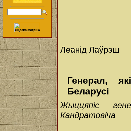
Леанід Лаўрэш
Генерал, я
Беларусі
Жыццяпіс гене
Кандратовіча