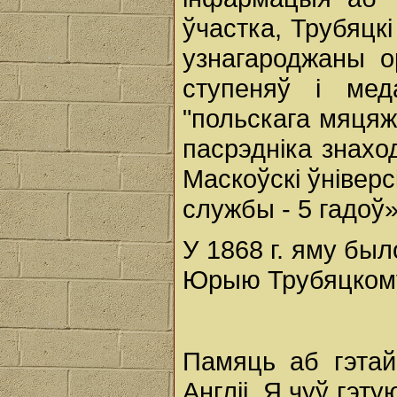
ўчастка, Трубяцкі
узнагароджаны о
ступеняў і мед
"польскага мяцяжу
пасрэдніка знаход
Маскоўскі ўніверс
службы - 5 гадоў
У 1868 г. яму был
Юрыю Трубяцкому 
Памяць аб гэтай 
Англіі. Я чуў гэ