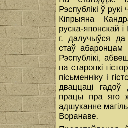
Рэспублікі ў рукі
Кіпрыяна Кандра
руска-японскай і
г. далучыўся да
стаў абаронцам 
Рэспублікі, абве
на старонкі гіст
пісьменніку і гіс
дваццаці гадоў 
працы пра яго ж
адшуканне магілы
Воранаве.