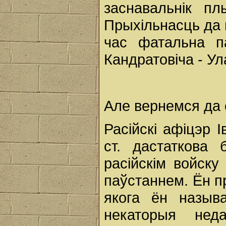
заснавальнік пл
Прыхільнасць да 
час фатальна п
Кандратовіча - Ул
Але вернемся да 
Расійскі афіцэр 
ст. дастаткова
расійскім войску
паўстаннем. Ён п
якога ён называ
некаторыя неда