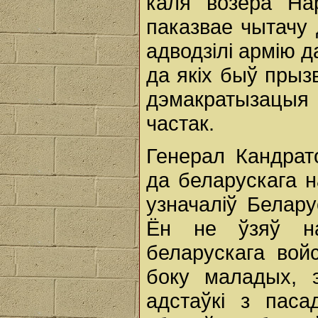
каля возера На
паказвае чытачу 
адводзілі армію 
да якіх быў прыз
дэмакратызацыя 
частак.
Генерал Кандрат
да беларускага н
узначаліў Белар
Ён не ўзяў н
беларускага вой
боку маладых, 
адстаўкі з паса