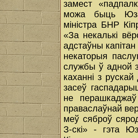
замест «падпалк
можа быць Юза
міністра БНР Кіп
«За некалькі вёр
адстаўны капітан 
некаторыя паслуг
службы ў адной з
каханні з рускай
засеў гаспадары
не перашкаджаў
праваслаўнай вер
меў сяброў сярод
З-скі» - гэта Ю