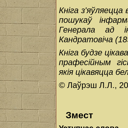
Кніга з'яўляецца
пошукаў інфар
Генерала ад і
Кандратовіча (18
Кніга будзе цікав
прафесійным гі
якія цікавяцца б
© Лаўрэш Л.Л., 20
Змест