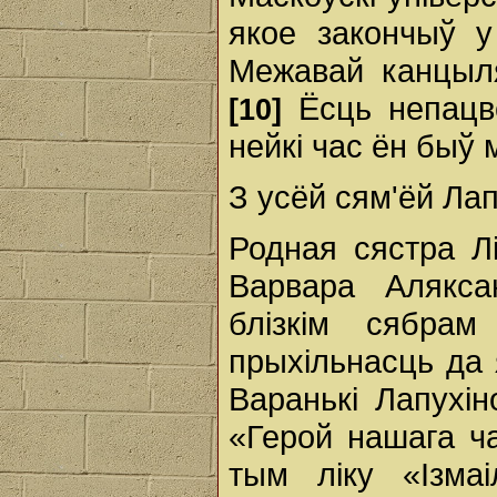
якое закончыў у
Межавай канцыля
Ёсць непацв
[10]
нейкі час ён быў
З усёй сям'ёй Ла
Родная сястра Л
Варвара Алякса
блізкім сябра
прыхільнасць да 
Варанькі Лапухі
«Герой нашага ча
тым ліку «Ізма