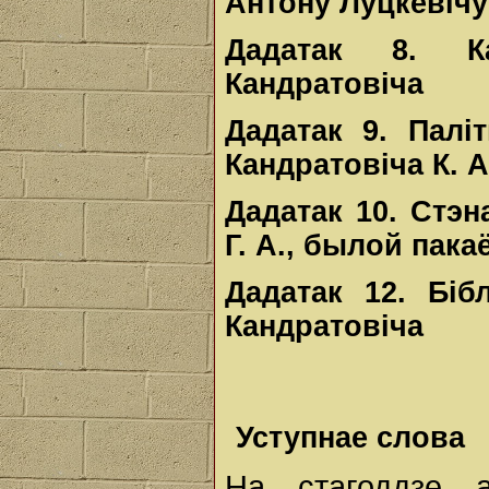
Антону Луцкевічу 
Дадатак 8. К
Кандратовіча
Дадатак 9. Пал
Кандратовіча К. А
Дадатак 10. Стэн
Г. А., былой пака
Дадатак 12. Біб
Кандратовіча
Уступнае слова
На стагоддзе 