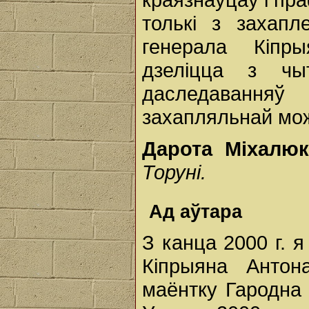
толькі з захап
генерала Кіпр
дзеліцца з чы
даследавання
захапляльнай мож
Дарота Міхалю
Торуні.
Ад аўтара
З канца 2000 г. 
Кіпрыяна Антон
маёнтку Гародна 