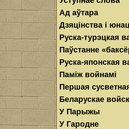
Уступнае слова
Ад аўтара
Дзяцінства і юна
Руска-турэцкая в
Паўстанне «баксё
Руска-японская в
Паміж войнамі
Першая сусветна
Беларускае войс
У Парыжы
У Гародне