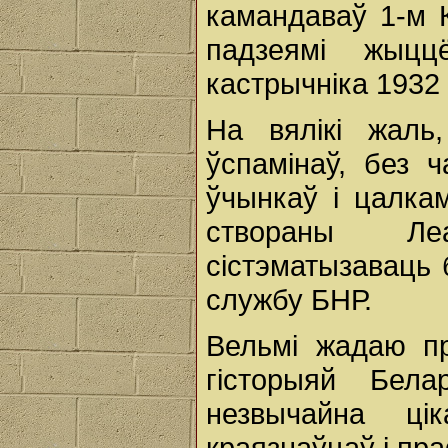
камандаваў 1-м 
падзеямі жыц
кастрычніка 1932 
На вялікі жаль
ўспамінаў, без 
ўчынкаў і цалка
створаны Ле
сістэматызаваць 
службу БНР.
Вельмі жадаю пр
гісторыяй Бела
незвычайна ці
краязнаўцаў і пра