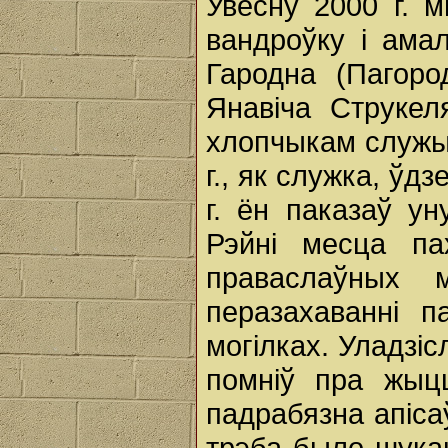
Увесну 2000 г. 
вандроўку і ам
Гародна (Пагоро
Янавіча Струкел
хлопчыкам служыў
г., як служка, ўд
г. ён паказаў у
Рэйнi месца па
праваслаўных 
перазахаванні п
могілках. Уладзіс
помніў пра жыцц
падрабязна апіса
трэба было шука