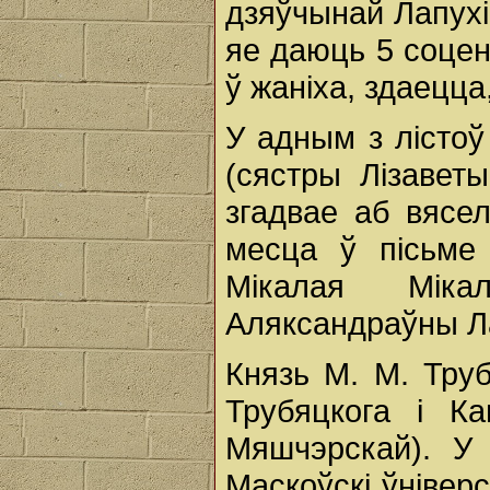
дзяўчынай Лапухі
яе даюць 5 соцень
ў жаніха, здаецца
У адным з лісто
(сястры Лізавет
згадвае аб вяселл
месца ў пісьме
Мікалая Міка
Аляксандраўны Л
Князь М. М. Тру
Трубяцкога і К
Мяшчэрскай). У 
Маскоўскі ўнівер