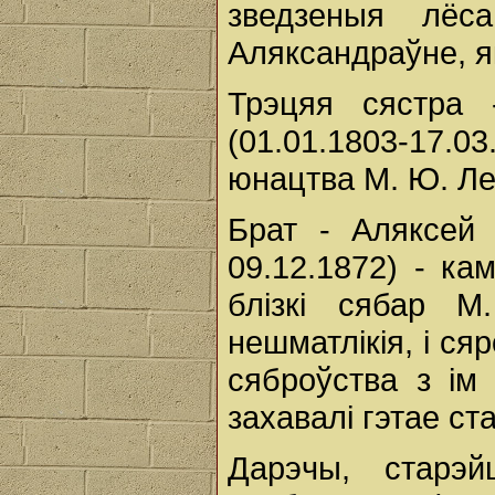
зведзеныя лё
Аляксандраўне, я
Трэцяя сястра 
(01.01.1803-17.03
юнацтва М. Ю. Ле
Брат - Аляксей 
09.12.1872) - ка
блізкі сябар М
нешматлікія, і ся
сяброўства з ім
захавалі гэтае с
Дарэчы, старэ