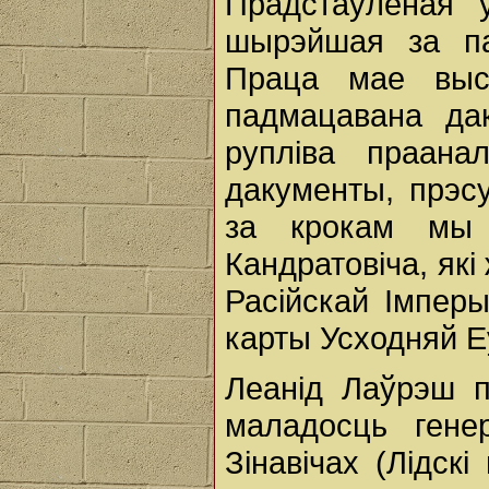
Прадстаўленая ў
шырэйшая за па
Праца мае выс
падмацавана дак
руплiва праанал
дакументы, прэсу
за крокам мы 
Кандратовіча, які
Расійскай Iмпер
карты Усходняй Е
Леанід Лаўрэш п
маладосць гене
Зінавічах (Лідскі