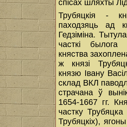
спісах шляхты Лі
Трубяцкія - кня
паходзяць ад к
Гедзіміна. Тытул
часткі былога 
княства захоплена
ж князі Трубяц
князю Івану Васі
склад ВКЛ паводле
страчана ў выні
1654-1667 гг. Кн
частку Трубяцка 
Трубяцкіх), ягон