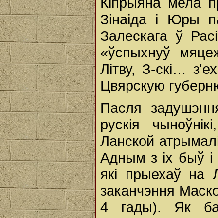
Кіпрыяна мела п
Зінаіда і Юры 
Залескага ў Расі
«ўспыхнуў мяце
Літву, З-скі… з'
Цвярскую губер
Пасля задушэнн
рускія чыноўні
Ланской атрымал
Адным з іх быў і
які прыехаў на 
заканчэння Маскоў
4 гады). Як ба