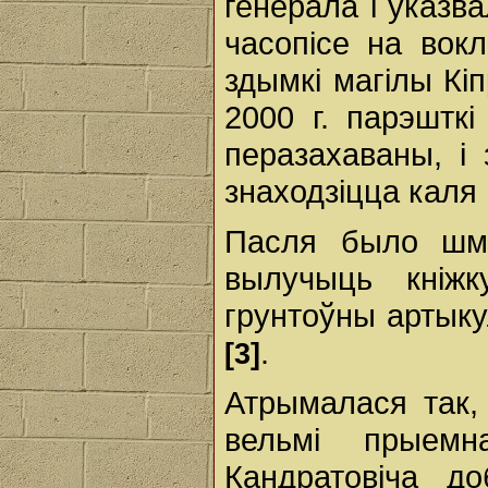
генерала і ўказв
часопісе на вок
здымкі магілы Кі
2000 г. парэштк
перазахаваны, і 
знаходзіцца каля
Пасля было шма
вылучыць кніж
грунтоўны артыку
.
[3]
Атрымалася так,
вельмі прыем
Кандратовіча д