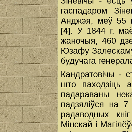
Зіневічы - ёсць 
гаспадаром Зін
Анджэя, меў 55 
. У 1844 г. м
[4]
жаночыя, 460 дзе
Юзафу Залескаму
будучага генерала
Кандратовічы - 
што паходзіць 
падараваны нека
падзяліўся на 7 
радаводных кніг
Мінскай і Магілёў