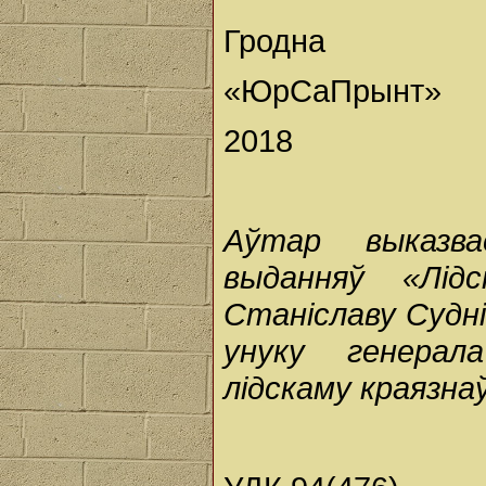
Гродна
«ЮрСаПрынт»
2018
Аўтар выказв
выданняў «Лід
Станіславу Судні
унуку генерал
лідскаму краязнаў