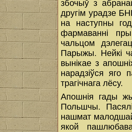
збочыў з абрана
другім урадзе БН
на наступны год
фармаванні пры
чальцом дэлега
Парыжы. Нейкі ч
вынікае з апошн
нарадзіўся яго 
трагічнага лёсу.
Апошнія гады жы
Польшчы. Пасял
нашмат малодшай
якой пашлюбав