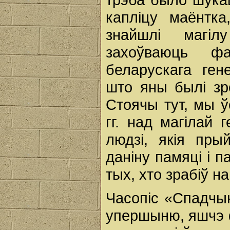
капліцу маёнтк
знайшлі магіл
захоўваюць ф
беларускага ген
што яны былі зро
Стоячы тут, мы 
гг. над магілай 
людзі, якія пры
даніну памяці і п
тых, хто зрабіў 
Часопіс «Спадчын
упершыню, яшчэ 