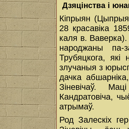
Дзяцінства і юна
Кіпрыян (Цыпрыян
28 красавіка 1859
каля в. Ваверка)
народжаны па
Трубяцкога, які
злучаныя з юрысп
дачка абшарніка
Зіневічаў. М
Кандратовіча, чы
атрымаў.
Род Залескіх ге