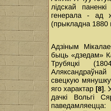
лідскай паненкі
генерала - ад 
(прыкладна 1880 г
Адзіным Мікалае
быць «дзедам» Ка
Трубяцкі (18
Аляксандраўнай
свецкую мянушку
яго характар
. 
[8]
дачкі Вольгі С
паведамляецца