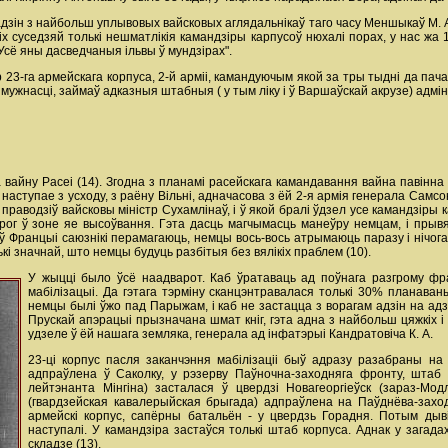
" адзін з найбольш уплывовых вайсковых аглядальнікаў таго часу Меншыкаў М.
х суседзяй толькі нешматлікія камандзіры карпусоў нюхалі порах, у нас жа 10
 Усё яны дасведчаныя ільвы ў мундзірах".
ір 23-га армейскага корпуса, 2-й арміі, камандуючым якой за тры тыдні да п
 мужнасці, займаў адказныя штабныя ( у тым ліку і ў Варшаўскай акрузе) адмі
ла вайну Расеі (14). Згодна з планамі расейскага камандавання вайна павінн
ступае з усходу, з раёну Вільні, адначасова з ёй 2-я армія генерала Самсон
праводзіў вайсковы міністр Сухамлінаў, і ў якой бралі ўдзел усе камандзіры ка
арог ў зоне яе высоўвання. Гэта дасць магчымасць манеўру немцам, і прыв
о ў Францыі саюзнікі перамагаюць, немцы вось-вось атрымаюць паразу і нічо
кі значнай, што немцы будуць разбітыя без вялікіх праблем (10).
У жыцці было ўсё наадварот. Каб ўратаваць ад поўнага разгрому фра
мабілізацыі. Да гэтага тэрміну сканцэнтравалася толькі 30% планава
немцы былі ўжо пад Парыжам, і каб не застацца з ворагам адзін на адз
Прускай апэрацыі прызначана шмат кніг, гэта адна з найбольш цяжкіх і
удзеле ў ёй нашага земляка, генерала ад інфатэрыі Кандратовіча К. А.
23-ці корпус пасля заканчэння мабілізаціі быў адразу разабраны на ч
адпраўлена ў Саколку, у рэзерву Паўночна-заходняга фронту, штаб я
лейтэнанта Мінгіна) засталася ў цвердзі Новагеоргіеўск (зараз-Мо
(гвардзейская кавалерыйская брыгада) адпраўлена на Паўднёва-захо
армейскі корпус, сапёрны батальён - у цвердзь Горадня. Потым дывіз
наступалі. У камандзіра застаўся толькі штаб корпуса. Аднак у загад
складзе (13).