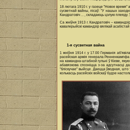
18 лютага 1910 г. у газеце "Новое время
сусветнай вайны, пісаў: "У нашых заходні
Кандратовіч ... , складаюць цэлую плеяду.
Са жніўня 1913 г. Кандратовіч -- камандз
кавалерыйскі камандзір вялікай асабістай
1-я сусветная вайна
1 жніўня 1914 г. у 17.00 Германія аб'яві
расейская армія генерала Ренненкампфа на
на камандна-штабной гульні ў Кіеве, якую 
абавязкова спозніцца з-за адсутнасці д
"бліскучае" выйсце. Даецца ўводная, шт
колькасць расейскіх войскаў будзе настоль