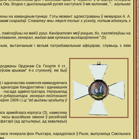
а Оку. Згодна с дыспазыцыяй рускія наступалі 3-мя калонамі,
"... агульнае
ранены на камандным пункце. Гэты момант адлюстраваны ў мемуарах А. А.
вамі снарадаў. Спачатку яны ляцелі толькі з усходу, потым аднекуль з
ной, павіснуўшы на маёй руцэ. Кандратовіч меў рацыю, бо, паглядзеўшы на
мандаванне, генерал, жадаю вам хуткага выздараўлення."
(5)
тным, вытанчаным і вельмі патрабавальным афіцэрам, служыць з якім
гароджаны Ордэнам Св. Георгія 4 ст.,
ўскім крыжам" 4-х ступеняў, які быў
(3) і адначасова намеснік камандуючага
 аднагодак Кандратовіча і аднакашнік
і - пасада адміністратара. Напрыклад
ал-губернатара генерал-лейтэнант
аўня 1909 г.) ці
"аб выдачы крэдыту ў
га армейскага корпуса (3), намесніка
ыя часы вышэйшае званне ў расейскай
фатэріі (ад артылерыі, ад кавалерыі)
йскага генерала фон Рыхтара, нарадзілася ў Рызе, выпускніца Смольнага
ка.