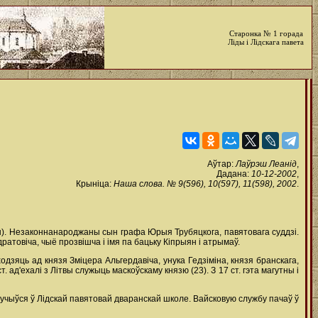
Старонка № 1 горада
Ліды і Лідскага павета
Аўтар:
Лаўрэш Леанід
,
Дадана:
10-12-2002
,
Крыніца:
Наша слова. № 9(596), 10(597), 11(598), 2002
.
аён). Незаконнанароджаны сын графа Юрыя Трубяцкога, павятовага суддзі.
ратовіча, чыё прозвішча і імя па бацьку Кіпрыян і атрымаў.
одзяць ад князя Зміцера Альгердавіча, унука Гедзіміна, князя бранскага,
т. ад'ехалі з Літвы служыць маскоўскаму князю (23). З 17 ст. гэта магутны і
вучыўся ў Лідскай павятовай дваранскай школе. Вайсковую службу пачаў ў