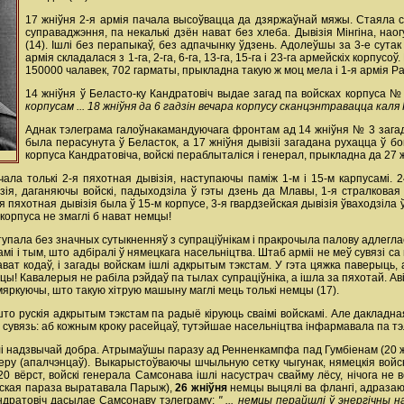
17 жніўня 2-я армія пачала высоўвацца да дзяржаўнай мяжы. Стаяла с
суправаджэння, па некалькі дзён нават без хлеба. Дывізія Мінгіна, нао
(14). Ішлі без перапыкаў, без адпачынку ўдзень. Адолеўшы за 3-е сута
армія складалася з 1-га, 2-га, 6-га, 13-га, 15-га і 23-га армейскіх корпусоў
150000 чалавек, 702 гарматы, прыкладна такую ж моц мела і 1-я армія Р
14 жніўня ў Беласто-ку Кандратовіч выдае загад па войсках корпуса №
корпусам ... 18 жніўня да 6 гадзін вечара корпусу сканцэнтравацца каля 
Аднак тэлеграма галоўнакамандуючага фронтам ад 14 жніўня № 3 загадв
была перасунута ў Беласток, а 17 жніўня дывізіі загадана рухацца ў бо
корпуса Кандратовіча, войскі пераблыталіся і генерал, прыкладна да 27 ж
ала толькі 2-я пяхотная дывізія, наступаючы паміж 1-м і 15-м карпусамі. 
ізія, даганяючы войскі, падыходзіла ў гэты дзень да Млавы, 1-я стралковая
-я пяхотная дывізія была ў 15-м корпусе, 3-я гвардзейская дывізія ўваходзіла 
корпуса не змаглі б нават немцы!
тупала без значных сутыкненняў з супраціўнікам і пракрочыла палову адлеглас
амі і тым, што адбіралі ў нямецкага насельніцтва. Штаб арміі не меў сувязі с
т кодаў, і загады войскам ішлі адкрытым тэкстам. У гэта цяжка паверыць, ал
мцы! Кавалерыя не рабіла рэйдаў па тылах супраціўніка, а ішла за пяхотай. Ав
 мяркуючы, што такую хітрую машыну маглі мець толькі немцы (17).
 што рускія адкрытым тэкстам па радыё кіруюць сваімі войскамі. Але дакла
 сувязь: аб кожным кроку расейцаў, тутэйшае насельніцтва інфармавала па т
лі надзвычай добра. Атрымаўшы паразу ад Ренненкампфа пад Гумбіенам (20 жні
еру (апалчэнцаў). Выкарыстоўваючы шчыльную сетку чыгунак, нямецкія войск
0 вёрст, войскі генерала Самсонава ішлі насустрач свайму лёсу, нічога не 
йская параза выратавала Парыж),
26 жніўня
немцы выцялі ва флангі, адразаюч
 Кандратовіч дасылае Самсонаву тэлеграму:
" ... немцы перайшлі ў энергічны н