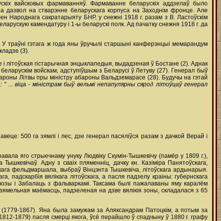
скіх вайсковых фармаванняў. Фармаванне беларускіх аддзелаў было
іна дазвол на стварэнне беларускага корпуса на Заходнім фронце. Але
член Народнага сакратарыяту БНР, у снежні 1918 г. разам з В. Ластоўскім
ларускую камендатуру і 1-ы беларускі полк. Ад пачатку снежня 1918 г. да
 У траўні гэтага ж года яны ўручылі старшыні канферэнцыі мемарандум
ладзе (3).
 і літоўская гістарычная энцыклапедыя, выдадзеная ў Бостане (2). Аднак
 беларускім войскам, адступіўшым з Беларусі ў Летуву (27). Генерал быў
бароны Літвы пры міністру абароны Вальдземарасе (28). Будучы на гэтай
х:
" ... віца - міністрам быў вельмі непапулярны сярод літоўцаў генерал
веце: 500 га зямлі і лес, дзе генерал пасяліўся разам з дачкой Верай і
равала яго стрыечнаму унуку Людвіку Скумін-Тышкевічу (памёр у 1809 г.),
Тышкевічаў. Адну з сваіх пляменніц, дачку кн. Казіміра Панятоўскага,
скага фельдмаршала, выбраў Вінцэнта Тышкевіча, літоўскага ардынарыя.
га, падскарбія вялікага літоўскага, а пасля падзелу краіны: губернскага
возы і Забалаць з фальваркамі. Таксама былі пажалаваны яму каралём
 зямельная маёмасць, падзеленая на дзве вялікія зоны, складалася з 65
а (1779-1867). Яна была замужам за Аляксандрам Патоцкім, а потым за
812-1879) пасля смерці якога, ўсё перайшло ў спадчыну ў 1880 г. графу