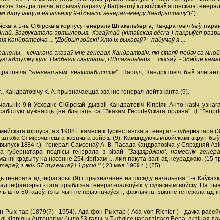
ывізія Кандратовіча, атрымаў паразу ў Вафангоў ад войскаў японскага генерал
мі даручаецца начальніку 9-й дывізіі генерал-маёру Кандратовічу
"(4).
сейскага 1-га Сібірскага корпусу генерала Штакельберга, Кандратовіч быў па
лінай. Загрукатала артылерыя. Хэгаўтай (кітайская вёска ) пакрыўся разры
я Кандратовіча ... "Добрыя войскі! Хто іх выхаваў? - падумаў я ...
 паранены, - нечакана сказаў мне генерал Кандратовіч, які стаяў побач са м
ую адтуліну кулі. Падбеглі санітары, і Штакельберг ... сказаў: - Здайце ка
ндратовіча
"элегантным генштабистом"
. Наогул, Кандратовіч быў элеган
, Кандратовічу К. А. прызначаецца званне генерал-лейтэнанта (9).
чальнік 9-й Усходне-Сібірскай дывізіі Кандратовіч Кіпріян Анто-навіч узна
бістую мужнасць (не блытаць са "Знакам Георгіеўскага ордэна" ці "Георгіе
армейскага корпуса, а з 1908 г. намеснік Туркестанскага генерал - губернатара 
к штаба Сямірэчанскага казачага войска (9). Камандуючым войскамі акругі быў
выпуск 1884 г.) - генерал Самсонаў А. В. Пасада Кандратовіча у Сярэдняй Азі
ага губернатара подпісы генерала з візай
"Зацвярджаю", намеснік генер
анні крэдыту на насенне 294 кіргізам ..., якія пакута-валі ад неураджаю. (15 тр
араў, з якіх 57 туземцаў і 1 рускі
"
( 23 мая 1909 г. ) (25).
ь генерала ад інфатэрыі (9) і прызначэнне на пасаду начальніка 1-а Каўказка
 ад інфантэрыі - гэта прыблізна генерал-палкоўнік у сучасным войску. На т
ль што 50 гадоў, гэты чын не прызначаўся і, фактычна, званне генерала ад ін
 Рых-тар (1879(?) - 1954). Ада фон Рыхтар ( Ada von Richter ) - дачка расе
калі Кіпріяну Антонавічу было 53 гады, у Тыфлісе нарадзілася Вера, адзіная дач