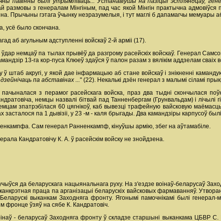
яны павінны былі
ўтрымліваць... Устанавіўшы на пазіцыі эстляндцаў, ген
чай размовы з генералам Мінгіным, пад час якой Мінгін практычна адмовіўся
іна. Прычыны гэтага ўчынку незразумелыя, і тут маглі б дапамагчы мемуары а
а, усё было скончана.
гад аб агульным адступленні войскаў 2-й арміі (17).
ўдар немцаў па тылах прывёў да разгрому расейскіх войскаў. Генерал Самсон
мандзір 13-га кор-пуса Клюеў здаўся ў палон разам з вялікім аддзелам сваіх в
ў штаб акругі, у якой дае інфармацыю аб стане войскаў і знікненні каманду
 дзейнічаць па абставінах ...
" (22). Некалькі дзён генерал з малымі сіламі пр
 пачыналася з перамог расейскага войска, праз два тыдні скончылася поўн
ндратовіча, немцы назвалі бітвай пад Танненбергам (Грунвальдам) і лічылі г
мцам зпатрэбілася 60 цягнікоў, каб вывезці трафейную вайсковую маёмасць.
ах засталося па 1 дывізіі, у 23 -м - каля брыгады. Два камандзіры карпусоў был
енкампфа. Сам генерал Ранненкампф, кінуўшы армію, збег на аўтамабіле.
ерала Кандратовічу К. А. ў расейскім войску не знойдзена.
алучыўся да беларускага нацыянальнага руху. На з'ездзе воінаў-беларусаў З
анкрэтная праца па арганізацыі беларускіх вайсковых фармаванняў. Утворана
 у Беларускі выканкам Заходняга фронту. Ягонымі памочнікамі былі генерал-м
м фронце ўзяў на сябе К. Кандратовіч.
оінаў - беларусаў Заходняга фронту ў складзе старшыні выканкама ЦБВР С. Ра