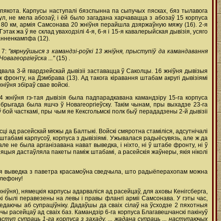
пякота. Карпусы наступалі бязспынна па сыпучых пясках, бяз тылавога
гул, не мела абозаў, і ёй было загадана харчавацца з абозаў 15 корпуса
к 80 км, армія Самсонава 20 жніўня перайшла дзяржаўную мяжу (16). 2-я
. Гэтак жа ў яе склад уваходзілі 4-я, 6-я і 15-я кавалерыйская дывізія, усяго
анненкампфа (12).
 7:
"вярнуўшыся з камандзі-роўкі 13 жніўня, прыступіў да камандавання
Новагеоргіеўска ..."
(15) .
ала 3-й гвардзейскай дывізіі заставацца ў Саколцы. 16 жніўня дывізыя
к фронту, на Дэмбрава (13). Ад такога кіравання штабам акругі дывізіямі
ніўня збіраў свае войскі.
24 жніўня гэ-тая дывізія была падпарадкавана камандзіру 15-га корпуса
 брыгада была яшчэ ў Новагеоргіеўску. Такім чынам, пры выхадзе 23-га
ў бой часткамі, пры чым яе Кексгольмскі полк быў перададзены 2-й дывізіі
ці ад расейскай мяжы да Балтыкі. Войскі смяротна стаміліся, адсутнічалі
а штабамі карпусоў, корпуса з дывізіямі. Ужывалася радыёсувязь, але ж да
е не была арганізавана нават выведка, і ніхто, ні ў штабе фронту, ні ў
іяцыя дастаўляла пакеты паміж штабамі, а расейскія жаўнеры, якія ніколі
дная выведка з паветра красамоўна сведчыла, што радыёперахопам можна
элефону!
ўня), нямецкія карпусы адарваліся ад расейцаў, для аховы Кенігсберга,
і былі перавезены на левы і правы флангі арміі Самсонава. У гэты час,
ведаючы аб супраціўніку. Дадаўшы да сваіх сілаў на ўсходзе 2 пяхотныя
ы расейцаў ад сваіх баз. Камандзір 6-га корпуса Благавешчанскі пакінуў
аступ супраць 1-га корпуса з захаду. ... жадана супраць ... наступаючых