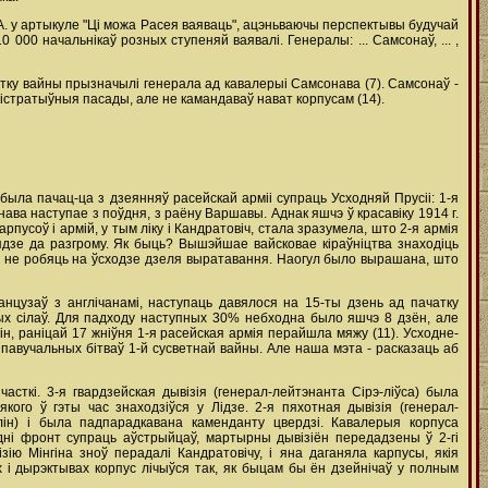
 А. у артыкуле "Ці можа Расея ваяваць", ацэньваючы перспектывы будучай
 000 начальнікаў розных ступеняй ваявалі. Генералы: ... Самсонаў, ... ,
ачатку вайны прызначылі генерала ад кавалерыі Самсонава (7). Самсонаў -
ністратыўныя пасады, але не камандаваў нават корпусам (14).
а была пачац-ца з дзеянняў расейскай арміі супраць Усходняй Прусіі: 1-я
ава наступае з поўдня, з раёну Варшавы. Аднак яшчэ ў красавіку 1914 г.
рпусоў і армій, у тым ліку і Кандратовіч, стала зразумела, што 2-я армія
ядзе да разгрому. Як быць? Вышэйшае вайсковае кіраўніцтва знаходіць
га не робяць на ўсходзе дзеля выратавання. Наогул было вырашана, што
нцузаў з англічанамі, наступаць давялося на 15-ты дзень ад пачатку
ных сілаў. Для падходу наступных 30% небходна было яшчэ 8 дзён, але
ін, раніцай 17 жніўня 1-я расейская армія перайшла мяжу (11). Усходне-
 павучальных бітваў 1-й сусветнай вайны. Але наша мэта - расказаць аб
асткі. 3-я гвардзейская дывізія (генерал-лейтэнанта Сірэ-ліўса) была
кого ў гэты час знаходзіўся у Лідзе. 2-я пяхотная дывізія (генерал-
длін) і была падпарадкавана каменданту цвердзі. Кавалерыя корпуса
дні фронт супраць аўстрыйцаў, мартырны дывізіён передадзены ў 2-гі
ію Мінгіна зноў перадалі Кандратовічу, і яна даганяла карпусы, якія
ах і дырэктывах корпус лічыўся так, як быцам бы ён дзейнічаў у полным