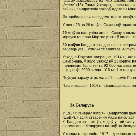
частку эстляндцаў да тых высот, якія 
фланг"
(13). Толькі ўвечары, пасля гара
вайны), Кандратовіч пакінуў аддзелы Мінг
Як прайшла ноч, невядома, але ж назаўтр
У ноч з 28 на 29 жніўня Самсонаў аддае за
29 жніўня
наступіла агонія. Сакрушальны 
корпуса генерал Мартас узяты ў палон. Ка
30 жніўня
Кандратовіч дасылае тэлеграму 
сабраць усе ... сілы каля Харжэле, адтуль
Усходне-Пруская аперацыя 1914 г., якая
Самсонава, ў якую ўваходзіў 23 корпус Ка
палоннымі было ўзята 92 000 чалавек, не
афіцэраў і 2000 салдат. У 6-м і 1-м карпус
Поўную паразу атрымала і 1-я армія Ранн
Пасля верасня 1914 г. інфармацыі пра ген
За Беларусь
У 1917 г. генерал Кіпріян Кандратовіч д
(ЦБВР). Пасля стварэння Рады пачалася к
К. Кандратовіч, які ўваходзіў у той час
фармаванне беларускіх палкоў на Заходні
У канцы кастрычніка 1917 г. дэлегацыя в