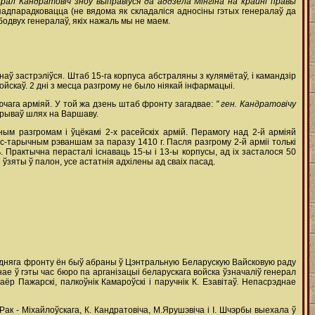
ерал Кандратовіч зноў выправіўся да аддзела Мінгіна на крайні правы
 падпарадковацца (не вядома як складаліся адносіны гэтых генералаў да
бодвух генералаў, якіх нажаль мы не маем.
аў застрэліўся. Штаб 15-га корпуса абстраляны з кулямётаў, і камандзір
ойскаў. 2 дні з месца разгрому не было ніякай інфармацыі.
ючага арміяй. У той жа дзень штаб фронту загадвае:
" ген. Кандратовічу
ыкрываў шлях на Варшаву.
ым разгромам і ўцёкамі 2-х расейскіх армій. Перамогу над 2-й арміяй
іс-тарычным рэваншам за паразу 1410 г. Пасля разгрому 2-й арміі толькі
 Практычна перасталі існаваць 15-ы і 13-ы корпусы, ад іх засталося 50
і ўзяты ў палон, усе астатнія адхілены ад сваіх пасад.
аходняга фронту ён быў абраны ў Цэнтральную Беларускую Вайсковую раду
е ў гэты час бюро па арганізацыі беларускага войска ўзначаліў генерал
аёр Пажарскі, палкоўнік Камароўскі і паручнік К. Езавітаў. Непасрэднае
к - Міхайлоўскага, К. Кандратовіча, М.Ярушэвіча і І. Шчэрбы выехала ў