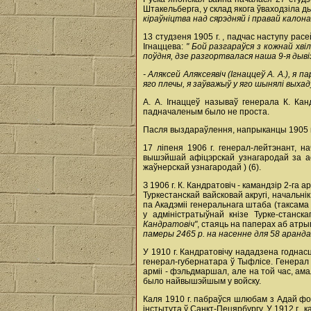
Штакельберга, у склад якога ўваходзіла д
кіраўніцтва над сярэдняй і правай калона
13 студзеня 1905 г. , падчас наступу ра
Ігнаццева:
" Бой разгараўся з кожнай хві
поўдня, дзе разгортвалася наша 9-я дывізі
- Аляксей Аляксеявіч (Ігнаццеў А. А.), я
яго плечы, я заўважыў у яго шынялі выхад
А. А. Ігнаццеў называў генерала К. Ка
падначаленым было не проста.
Пасля выздараўлення, напрыканцы 1905 г.
17 ліпеня 1906 г. генерал-лейтэнант, на
вышэйшай афіцэрскай узнагародай за аса
жаўнерскай узнагародай ) (6).
З 1906 г. К. Кандратовіч - камандзір 2-га 
Туркестанскай вайсковай акругі, начальні
па Акадэміі генеральнага штаба (таксама 
у адміністратыўнай кнізе Турке-станск
Кандратовіч"
, стаяць на паперах аб атрым
памеры 2465 р. на насенне для 58 арандат
У 1910 г. Кандратовічу нададзена годнасц
генерал-губернатара ў Тыфлісе. Генерал
арміі - фэльдмаршал, але на той час, ама
было найвышэйшым у войску.
Каля 1910 г. пабраўся шлюбам з Адай фон
інстытута ў Санкт-Пецярбургу. У 1912 г., 