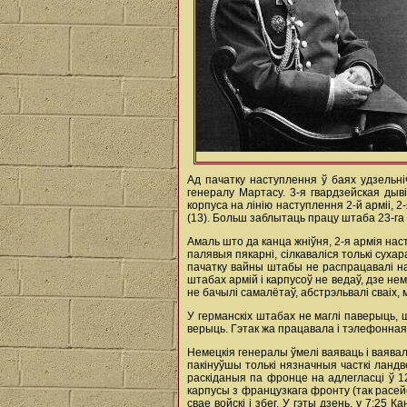
Ад пачатку наступлення ў баях удзельніч
генералу Мартасу. 3-я гвардзейская дыв
корпуса на лінію наступлення 2-й арміі, 2
(13). Больш заблытаць працу штаба 23-га 
Амаль што да канца жніўня, 2-я армія нас
палявыя пякарні, сілкаваліся толькі сухар
пачатку вайны штабы не распрацавалі нава
штабах армій і карпусоў не ведаў, дзе не
не бачылі самалётаў, абстрэльвалі сваіх,
У германскіх штабах не маглі паверыць,
верыць. Гэтак жа працавала і тэлефонная
Немецкія генералы ўмелі ваяваць і ваява
пакінуўшы толькі нязначныя часткі ландв
раскіданыя па фронце на адлегласці ў 12
карпусы з французкага фронту (так расе
свае войскі і збег. У гэты дзень, у 7:25