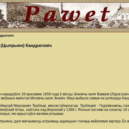
дратовіч
н (Цыпрыян) Кандратовіч
 нарадзіўся 28 красавіка 1859 года ў вёсцы Зіневічы каля Ваверкі (Лідскі р
а, меўшага маёнтак Місевічы каля Зіневіч. Маці выйшла замуж на шляхціца Канд
калай Мікалаевіч Трубяцкі, менскі губернатар. Трубяцкія - Гедзімінавічы, пах
лікоўскай бітвы, забітага пад Ворсклай у 1399 г. Ягоныя патомкі на пачатку 16 с
перыі, які карыстаўся вялікім уплывам.
іпрыяна, далі магчымасць атрымаць адукацыю і пачаць вайсковую кар'еру. Ён 