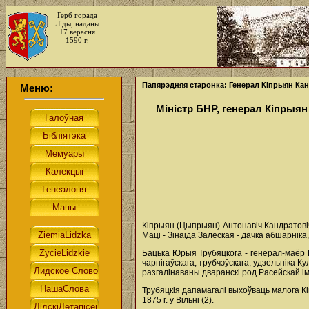
Герб горада
Ліды, наданы
17 верасня
1590 г.
Папярэдняя старонка: Генерал Кіпрыян Кан
Меню:
Міністр БНР, генерал Кіпрыя
Кіпрыян (Цыпрыян) Антонавіч Кандратовіч
Маці - Зінаіда Залеская - дачка абшарнік
Бацька Юрыя Трубяцкога - генерал-маёр Мі
чарнігаўскага, трубчэўскага, удзельніка Ку
разгалінаваны дваранскі род Расейскай ім
Трубяцкія дапамагалі выхоўваць малога К
1875 г. у Вільні (2).