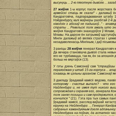
высунуць ... 2-ю пяхотную дывізію ... заг
27 жніўня
1-ы корпус пасля жорсткага бо
армейскі стаіць як скала!"
-
далажыў ён 
Кандратовіча, падпарадкаваная штабу 1
Нэйденбургу, калі жаўнеры разбітай 2-й дыв
ніводзін з абозаў не падышоў..."
- апавяд
страты ... Ревельскі полк амаль што зні
жніўня Кандратовіч знаходзіўся ў Млаве,
Млавы. На дарозе ён затрымаў адступаўшыя
Мінгін далажыў аб вялікіх стратах і цяж
незадаволенасць Мінгіным, і даў пісьмовы
З раніцы
28 жніўня
генерал Кандратовіч кі
Да вечара становішча дывізіі стала невы
яго не турбавацца, так як, ён за апошнія
больш не вяртаўся (13).
У гэты дзень Самсонаў сам
"страціўшы 
пераязджаю у штаб 15-га корпуса ... апар
існаваць як цэльны арганізм: Самсонаў яе
З дакладу ўрадавай камісіі вядома, пахв
которому - счастье выпало? - что его
Найденбург и, не имея тут никого выш
сопровождая и охраняя его, генерала Ко
полк занял позиции и сам продержится, 
кончится
"
(21). Гэта пра тых самых пані
ўрадавай камісіі, расслед-ваўшай катаст
кірунку на Нейденбург. ... Генерал Канд
сабраных камандуючым дзеля адпачынку. 
Нейденбурга на поўнач, да астатніх част