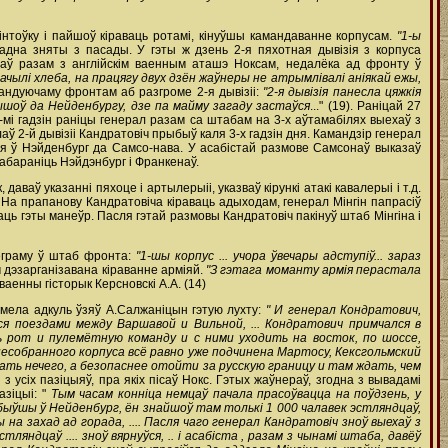
нтоўку і пайшоў кіраваць ротамі, кінуўшы камандаванне корпусам.
"1-ы
адна зняты з пасады. У гэты ж дзень 2-я пяхотная дывізія з корпуса
даў разам з англійскім ваенным аташэ Ноксам, недалёка ад фронту ў
ачылі хлеба, на працягу двух дзён жаўнеры не атрымлівалі аніякай ежы,
андуючаму фронтам аб разгроме 2-я дывізіі:
"2-я дывізія панесла цяжкія
дышоў да Нейденбургу, дзе па
майму загаду застаўся
..." (19). Раніцай 27
8-мі гадзін раніцы генерал разам са штабам на 3-х аўтамабілях выехаў з
 2-й дывізіі Кандратовіч прыбыў каля 3-х гадзін дня. Камандзір генерал
аўся ў Нэйденбург да Самсо-нава. У асабістай размове Самсонаў выказаў
 абараніць Нэйдэнбург і Франкенаў.
аваў указанні пяхоце і артылерыіі, указваў кірункі атакі кавалерыі і т.д.
. На прапанову Кандратовіча кіраваць адыходам, генерал Мінгін папрасіў
аць гэты манеўр. Пасля гэтай размовы Кандратовіч пакінуў штаб Мінгіна і
леграму ў штаб фронта:
"1-шы корпус ... учора ўвечары адступіў... зараз
 дэзарганізавана кіраванне арміяй.
"З гэтага моманту армія перастала
ваенны гісторык Керсновскі А.А. (14)
зумела адкуль ўзяў А.Салжаніцын гэтую лухту:
" И генерал Кондратович,
ся поездами между Варшавой и Вильной, ... Кондратович примчался в
ь рот и пулемётную команду и с ними уходить на восток, по шоссе,
 несобранного корпуса всё равно уже подчинена Мартосу, Кексгольмский
лать нечего, а безопаснее отойти за русскую границу и там ждать, чем
 усіх пазіцыяў, пра якіх пісаў Нокс. Гэтых жаўнераў, згодна з вывадамі
азіцыі: "
Тым часам конніца немцаў пачала прасоўвацца на поўдзень, у
рыбыўшы ў Нейденбург, ён знайшоў там толькі 1 000 чалавек эстляндцаў,
а захад ад горада, .... Пасля чаго генерал Кандратовіч зноў выехаў з
яндцаў .... зноў вярнуўся, .. і асабіста , разам з чынамі штаба, давёў