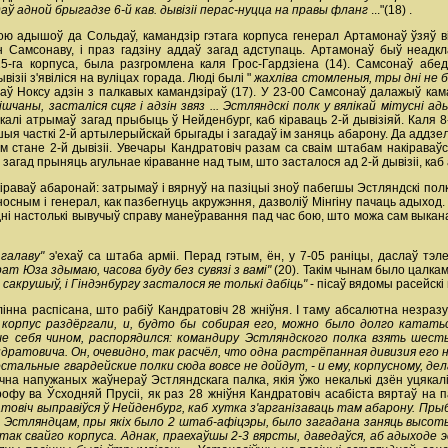
адаў адной брыгадзе 6-й кав. дывізіі перас-нуцца на правы фланг
..."(18) .
ю адышоў да Сольдаў, камандзір гэтага корпуса генерал Артамонаў ўзяў ві
Самсонаву, і праз гадзіну аддаў загад адступаць. Артамонаў быў неадкл
5-га корпуса, была разгромлена каля Грос-Гардзіена (14). Самсонаў абе
ізіі з'явіліся на вуліцах горада. Люді былі "
жахліва стомленыя, тры дні не б
аў Ноксу адзін з палкавых камандзіраў (17). У 23-00 Самсонаў далажыў кам
шчаны, засталіся сцяг і адзін звяз ... Эстляндскі полк у вялікай мітусні а
 калі атрымаў загад прыбыць ў Нейденбург, каб кіраваць 2-й дывізіяй. Каля 
 часткі 2-й артылерыйскай брыгады і загадаў ім заняць абарону. Да аддзелаў
кім стане 2-й дывізіі. Увечары Кандратовіч разам са сваім штабам накірав
 загад прыняць агульнае кіраванне над тым, што засталося ад 2-й дывізіі, каб
раваў абаронай: затрымаў і вярнуў на пазіцыі зноў пабегшы Эстляндскі полк, д
носным і генерал, как пазбегнуць акружэння, дазволіў Мінгіну пачаць адыход
 дні настолькі вывучыў справу манеўравання пад час бою, што можа сам выкан
галаву"
э'ехаў са штаба арміі. Перад гэтым, ён, у 7-05 раніцы, даслаў тэ
ат Юза здымаю, часова буду без сувязі з вамі"
(20). Такім чынам было цалкам
 сакрушыў, і Гіндэнбургу засталося яе толькі дабіць"
- пісаў вядомы расейскі 
ілінна распісана, што рабіў Кандратовіч 28 жніўня. І таму абсалютна незра
 корпус раздёргали, и, будто бы собирая его, можно было долго катать
е себя чином, распорядился: командиру Эстляндского полка взять шест
ндратовича. Он, очевидно, так расчёл, что одна растрёпанная дивизия его
остальные гвардейские полки сюда вовсе не дойдут, - и ему, корпусному, де
чна напужаных жаўнераў Эстляндскага палка, якія ўжо некалькі дзён уцякалі з
рофу ва Ўсходняй Прусіі, як раз 28 жніўня Кандратовіч асабіста вяртаў на п
ратовіч выправіўся ў Нейденбург, каб хутка з'арганізаваць там абарону. П
Эстляндцам, пры якіх было 2 штаб-афіцэры, было загадана заняць высоты н
ак свайго корпуса. Аднак, праехаўшы 2-3 вярсты, даведаўся, аб адыходе эстл