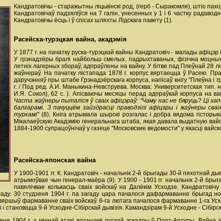
Кандратовічы - старажытны ліцьвінскі род, (герб - Сыракомля), штіо пахо
Кандратовічаў падзяліўся на 7 галін, унесенных у 1 і 6 частку радаводн
Кандратовічы ёсць і ў спісах шляхты Лідскага павету (1).
Расейска-турэцкая вайна, акадэмія
У 1877 г. на пачатку руска-турэцкай вайны Кандратовіч - малады афіцэр Г
У грэнадзёры бралі найбольш смелых, падрыхтаваных, фізічна моцных ж
летніх лагерных збораў, адпраўлены на вайну. У бітве пад Плеўнай 28 лі
жаўнераў. На пачатку лістапада 1878 г. корпус вяртаецца ў Расею. Пра
даручэнняў пры штабе Грэнадзёрскага корпуса, напісаў кнігу "Плеўна і г
г. / Под ред. А.И. Маныкина-Невструева. Москва: Университетская тип. на 
И.Я. Сокол), 62 с. ). Апісваючы месяцы перад адпраўкай корпуса на вай
Часта жаўнеры пыталіся ў сваіх афіцэраў: "Чаму нас не бяруць? Ці ха
балгарамі. З пачуццём зайздрасці праводзілі афіцэры і жаўнеры сваі
туркамі"
(8). Кніга атрымала шырокі розгалас і добра вядома гісторыка
Мікалаеўскую Акадэмію генеральнага штаба, якая давала выдатную вайск
1884-1900 супрацоўнічаў у газеце "Московские ведомости" у якасці вайск
Расейска-японская вайна
У 1900-1901 гг. К. Кандратовіч - начальнік 2-й брыгады 30-й пяхотнай дыв
атрымоўвае чын генерал-маёра (9). У 1900 - 1901 гг. начальнік 2-й брыг
павялічвае колькасць сваіх войскаў на Далёкім Усходзе. Кандратові
кладу. 30 студзеня 1904 г. па загаду цара пачалося дафармаванне брыгад но
вяршыў фармаванне сваіх войскаў. 6-га лютага пачалося фармаванне 1-га Усходн
становіцца 9-й Усходне-Сібірскай дывізія. Камандзірам 9-й Усходне - Сібірска
еня 1904 г. з міннай атакі японцамі рускай эскадры ў Порт-Артуры. Вайна 