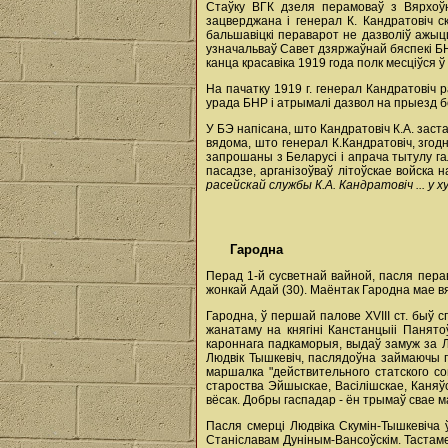
Стаўку ВГК дзеля перамоваў з Вярхоў
зацверджана і генерал К. Кандратовіч с
бальшавіцкі пераварот не дазволіў ажыцця
узначальваў Савет дзяржаўнай бяспекі БНР
канца красавіка 1919 года полк месціўся ў 
На пачатку 1919 г. генерал Кандратовіч
урада БНР і атрымалі дазвол на прыезд б
У БЭ напісана, што Кандратовіч К.А. зас
вядома, што генерал К.Кандратовіч, згод
запрошаны з Беларусі і апрача тытулу га
пасадзе, арганізоўваў літоўскае войска 
расейскай службы К.А. Кандратовіч ... у 
Гародна
Перад 1-й сусветнай вайной, пасля пераво
жонкай Адай (30). Маёнтак Гародна мае в
Гародна, ў першай палове XVIII ст. быў с
жанатаму на княгіні Канстанцыіі Панято
кароннага падкаморыя, выдаў замуж за Л
Людвік Тышкевіч, паслядоўна займаючы пас
маршалка "действительного статского с
староства Эйшыскае, Васілішскае, Каняўс
вёсак. Добры гаспадар - ён трымаў свае м
Пасля смерці Людвіка Скумін-Тышкевіча 
Станіславам Дуніным-Вансоўскім. Тастаме