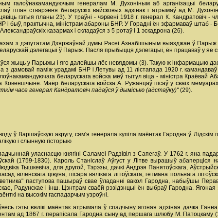
ным галоўнакамандуючым генералам М. Духоніным аб арганізацыі белару
клаў план стварэння беларускіх вайсковых адзінак і атрымаў ад М. Духон
віць гэтыя планы 23). У траўні - чэрвені 1918 г. генерал К. Кандратовіч - 
 і быў, практычна, міністрам абароны БНР. У Горадні ён зфармаваў штаб - Бе
Александраўскіх казармах і складаўся з 5 ротаў і 1 эскадрона (26).
 разам з дэпутатам Дзяржаўнай думы Расеі Азнабішыным выязджае ў Парыж.
еларускай дэлегацыі ў Парыж. Пасля прыбыцця дэлегацыі, ён працаваў у яе ск
таўся жыць у Парыжы і яго далейшы лёс невядомы (3). Такую ж інфармацыю дае
на з дамовай паміж урадамі БНР і Летувы ад 11 лістапада 1920 г. камандаваў
лоўнакамандуючага беларускага войска меў тытул віца - міністра Краёвай А
на Ковеншчыне. Маёр беларускага войска А. Ружанцаў пісаў у сваіх мемуара
хуткім часе генерал Кандратовіч падаўся ў дымісыю (адстаўку)"
(29).
ду ў Варшаўскую акругу, сям'я генерала купіла маёнтак Гародна ў Лідскім па
ялікую і слынную гісторыю
падчыннай уласнасцю княгіні Саламеі Радзівіл з Сапегаў. У 1762 г. яна пада
ўскай (1759-1830). Кароль Станіслаў Аўгуст у Літве вырашыў абаперціся на 
юдвіка Тышкевіча, для другой, Тэрэзы, дачкі Андрэя Панятоўскага, Аўстрый
ад віленскага цівуна, пісара вялікага літоўскага, гетмана польнага літоўска
оветника" паступова пашыраў свае ўладанні вакол Гародна, набыўшы Пера
кае, Радунскае і інш. Цэнтрам сваёй рэзідэнцыі ён выбраў Гародна. Ягоная
аёнткі на высокім гаспадарчым узроўні.
ўвесь гэты вялікі маёнтак атрымала ў спадчыну ягоная адзіная дачка Ганн
нтам ад 1867 г. перапісала Гародна сыну ад першага шлюбу М. Патоцкаму (1