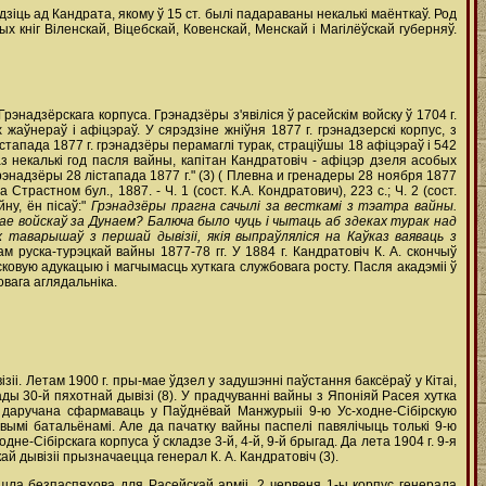
дзіць ад Кандрата, якому ў 15 ст. былі падараваны некалькі маёнткаў. Род
ых кніг Віленскай, Віцебскай, Ковенскай, Менскай і Магілёўскай губерняў.
рэнадзёрскага корпуса. Грэнадзёры з'явіліся ў расейскім войску ў 1704 г.
аўнераў і афіцэраў. У сярэдзіне жніўня 1877 г. грэнадзерскі корпус, з
стапада 1877 г. грэнадзёры перамаглі турак, страціўшы 18 афіцэраў і 542
з некалькі год пасля вайны, капітан Кандратовіч - афіцэр дзеля асобых
рэнадзёры 28 лістапада 1877 г." (3) ( Плевна и гренадеры 28 ноября 1877
Страстном бул., 1887. - Ч. 1 (сост. К.А. Кондратович), 223 с.; Ч. 2 (сост.
ну, ён пісаў:"
Грэнадзёры прагна сачылі за весткамі з тэатра вайны.
пае войскаў за Дунаем? Балюча было чуць і чытаць аб здеках турак над
х таварышаў з першай дывізіі, якія выпраўляліся на Каўказ ваяваць з
м руска-турэцкай вайны 1877-78 гг. У 1884 г. Кандратовіч К. А. скончыў
овую адукацыю і магчымасць хуткага службовага росту. Пасля акадэміі ў
овага аглядальніка.
ізіі. Летам 1900 г. пры-мае ўдзел у задушэнні паўстання баксёраў у Кітаі,
ады 30-й пяхотнай дывізі (8). У прадчуванні вайны з Японіяй Расея хутка
чу даручана сфармаваць у Паўднёвай Манжурыіі 9-ю Ус-ходне-Сібірскую
вымі батальёнамі. Але да пачатку вайны паспелі павялічыць толькі 9-ю
е-Сібірскага корпуса ў складзе 3-й, 4-й, 9-й брыгад. Да лета 1904 г. 9-я
й дывізіі прызначаецца генерал К. А. Кандратовіч (3).
ішла безпаспяхова для Расейскай арміі. 2 червеня 1-ы корпус генерала