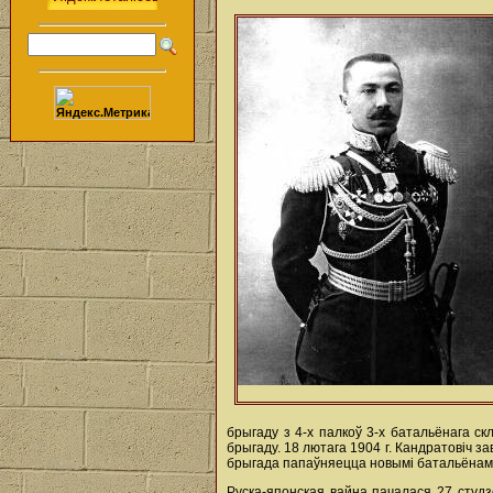
брыгаду з 4-х палкоў 3-х батальёнага с
брыгаду. 18 лютага 1904 г. Кандратовіч за
брыгада папаўняецца новымі батальёнамі і 
Руска-японская вайна пачалася 27 студз