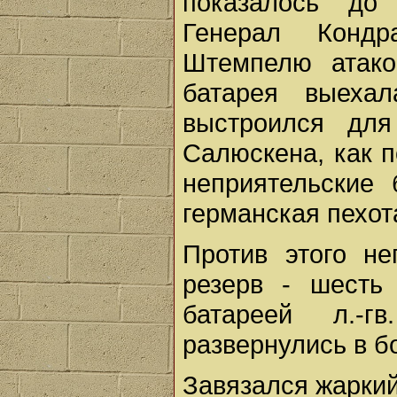
показалось до 
Генерал Кондр
Штемпелю атако
батарея выеха
выстроился для
Салюскена, как п
неприятельские 
германская пехот
Против этого н
резерв - шесть 
батареей л.-г
развернулись в б
Завязался жаркий