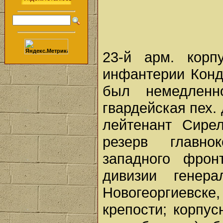
23-й арм. корп
инфантерии Конд
был немедленн
гвардейская пех.
лейтенант Сире
резерв главно
западного фрон
дивизии генера
Новогеоргиевс
крепости; корпус