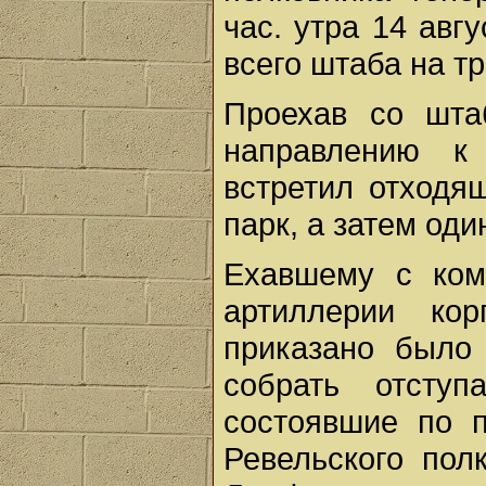
час. утра 14 авг
всего штаба на т
Проехав со шта
направлению к 
встретил отходящ
парк, а затем оди
Ехавшему с ком
артиллерии кор
приказано было 
собрать отсту
состоявшие по п
Ревельского пол