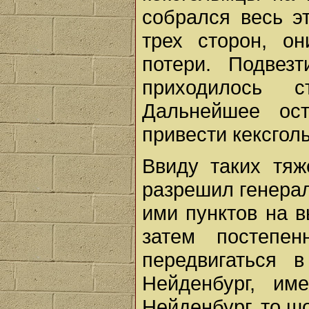
собрался весь э
трех сторон, о
потери. Подвез
приходилось 
Дальнейшее ос
привести кексгол
Ввиду таких тяж
разрешил генерал
ими пунктов на в
затем постепе
передвигаться 
Нейденбург, и
Нейденбург, то ш