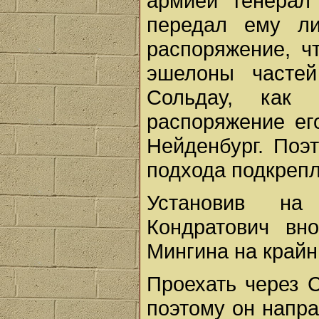
армией генерал
передал ему ли
распоряжение, 
эшелоны частей
Сольдау, как
распоряжение ег
Нейденбург. Поэ
подхода подкреп
Установив на
Кондратович вн
Мингина на крайн
Проехать через 
поэтому он напра