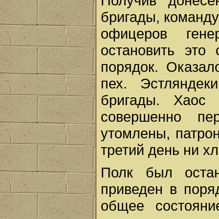
Получив донесе
бригады, команду
офицеров гене
остановить это 
порядок. Оказал
пех. Эстляндек
бригады. Хаос
совершенно пе
утомлены, патрон
третий день ни х
Полк был оста
приведен в поря
общее состояни