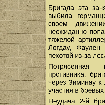
Бригада эта зан
выбила германц
своем движен
неожиданно попа
тяжелой артилле
Логдау, Фаулен
пехотой из-за лес
Потрясенная
противника, бри
через Зиминау к 
участия в боевых
Неудача 2-й бр