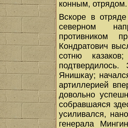
конным, отрядом.
Вскоре в отряде
северном нап
противником п
Кондратович выс
сотню казаков
подтвердилось.
Янишкау; началс
артиллерией впе
довольно успешн
собравшаяся здес
усиливался, нан
генерала Минги