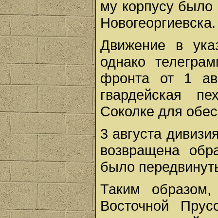
му корпусу было 
Новогеоргиевска.
Движение в ука
однако телегра
фронта от 1 ав
гвардейская пе
Соколке для обе
3 августа дивизи
возвращена обра
было передвинут
Таким образом,
Восточной Прус