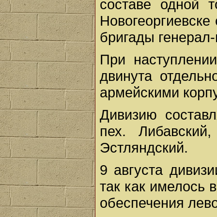
составе одной т
Новогеоргиевске 
бригады генерал-
При наступлении
двинута отдельн
армейскими корп
Дивизию составл
пех. Либавский
Эстляндский.
9 августа дивиз
так как имелось 
обеспечения лево