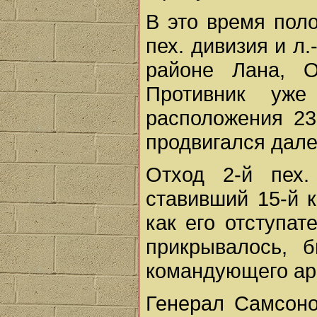
В это время пол
пех. дивизия и л.
районе Лана, О
Противник уж
расположения 23
продвигался дале
Отход 2-й пех.
ставивший 15-й к
как его отступа
прикрывалось, 
командующего ар
Генерал Самсоно