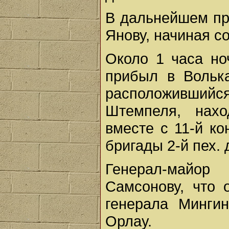
В дальнейшем пр
Янову, начиная со
Около 1 часа но
прибыл в Волька
расположившийс
Штемпеля, нахо
вместе с 11-й ко
бригады 2-й пех. 
Генерал-майо
Самсонову, что 
генерала Мингин
Орлау.