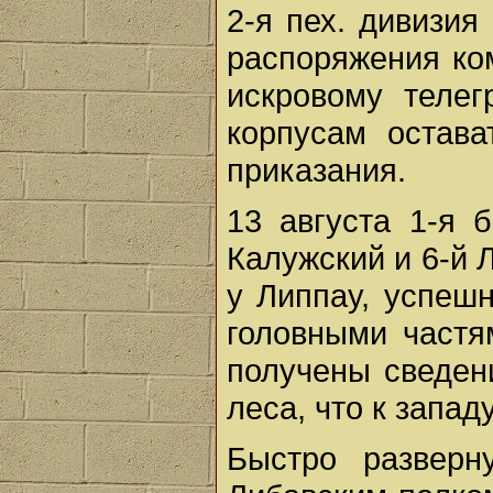
2-я пех. дивизия
распоряжения ко
искровому телег
корпусам остава
приказания.
13 августа 1-я б
Калужский и 6-й 
у Липпау, успеш
головными частя
получены сведен
леса, что к запад
Быстро разверн