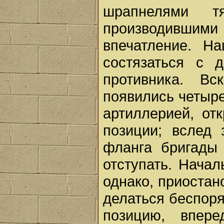
шрапнелями тя
производившими
впечатление. Н
состязаться с 
противника. В
появились четыре
артиллерией, от
позиции; вслед 
фланга бригады 
отступать. Начал
однако, приостан
делаться беспоря
позицию, впер