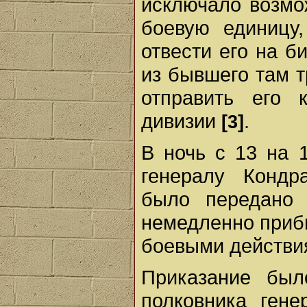
исключало возмож
боевую единицу
отвести его на б
из бывшего там т
отправить его 
дивизии
.
[3]
В ночь с 13 на 1
генералу Кондр
было передано 
немедленно прибы
боевыми действия
Приказание был
полковника ген