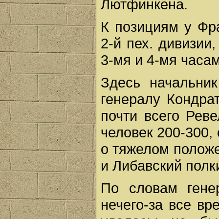
Лютфинкена.
К позициям у Фра
2-й пех. дивизии
3-мя и 4-мя часа
Здесь начальни
генералу Кондрат
почти всего Реве
человек 200-300,
о тяжелом положе
и Либавский полки
По словам гене
нечего-за все вр