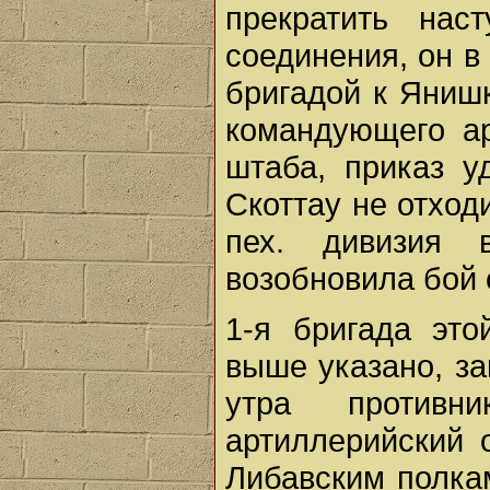
прекратить на
соединения, он в 
бригадой к Янишк
командующего ар
штаба, приказ у
Скоттау не отходи
пех. дивизия 
возобновила бой 
1-я бригада это
выше указано, за
утра против
артиллерийский 
Либавским полка