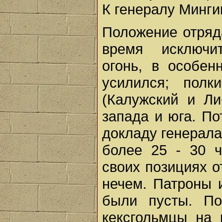
К генералу Минги
Положение отряд
время исключи
огонь, в особен
усилился; полк
(Калужский и Ли
запада и юга. По
докладу генерала
более 25 - 30 ч
своих позициях о
нечем. Патроны 
были пусты. П
кексгольмцы на 