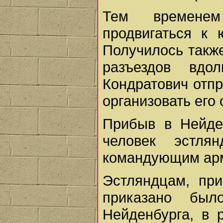
Тем временем
продвигаться к 
Получилось такж
разъездов вдо
Кондратович отпр
организовать его 
Прибыв в Нейде
человек эстля
командующим арм
Эстляндцам, пр
приказано бы
Нейденбурга, в 