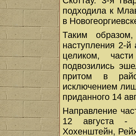
Скоттау. 3-я гв
подходила к Млав
в Новогеоргиевск
Таким образом
наступления 2-й 
целиком, част
подвозились эше
притом в райо
исключением лишь
приданного 14 авг
Направление час
12 августа - 
Хохенштейн, Рейх