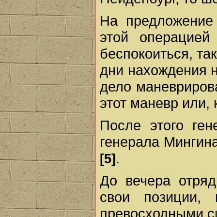
На предложение 
этой операцией
беспокоиться, так
дни нахождения н
дело маневрирова
этот маневр или, 
После этого ген
генерала Мингина
.
[5]
До вечера отря
свои позиции,
превосходными с