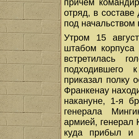
причем командир
отряд, в составе
под начальством
Утром 15 авгус
штабом корпуса 
встретилась гол
подходившего к
приказал полку о
Франкенау находи
накануне, 1-я б
генерала Минг
армией, генерал 
куда прибыл и 