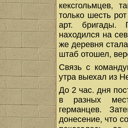
кексгольмцев, т
только шесть рот 
арт. бригады.
находился на сев
же деревня стала
штаб отошел, вер
Связь с команд
утра выехал из Н
До 2 час. дня по
в разных мес
германцев. Зат
донесение, что со