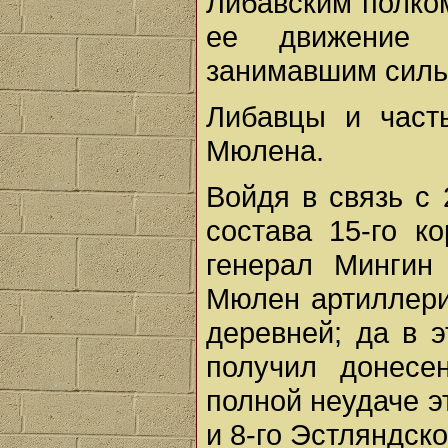
Либавским полко
ее движение б
занимавшим силь
Либавцы и част
Мюлена.
Войдя в связь с 
состава 15-го ко
генерал Мингин 
Мюлен артиллери
деревней; да в э
получил донесе
полной неудаче э
и 8-го Эстляндско