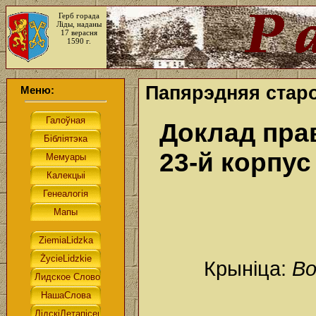
Герб горада
Ліды, наданы
17 верасня
1590 г.
Папярэдняя старо
Меню:
Доклад пра
23-й корпу
Крыніца:
Во