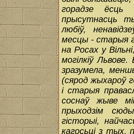
горадзе ёсць 
прысутнасць ты
любіў, ненавідз
месцы - старыя га
на Росах у Вільн
могілкіў Львове
зразумела, менш
(сярод жыхароў г
і старыя правасл
соснаў жыве мі
прыходзім сюд
гісторыі, найча
кагосьці з тых, 