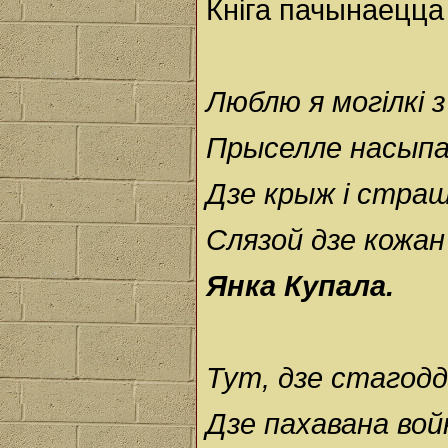
Кніга пачынаецца 
Люблю я могілкі з
Прыселле насыпаў
Дзе крыж і страшы
Слязой дзе кожан
Янка Купала.
Тут, дзе стагодд
Дзе пахавана вой