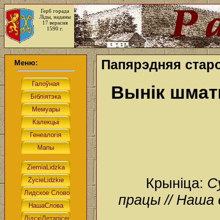
Герб горада
Ліды, наданы
17 верасня
1590 г.
Папярэдняя старо
Меню:
Вынік шмат
Крыніца:
С
працы // Наша 