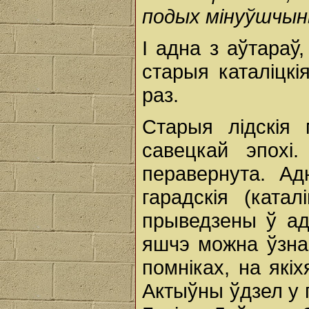
подых мінуўшчын
І адна з аўтараў
старыя каталіцкія
раз.
Старыя лідскія 
савецкай эпохі.
перавернута. Ад
гарадскія (катал
прыведзены ў ад
яшчэ можна ўзнав
помніках, на як
Актыўны ўдзел у