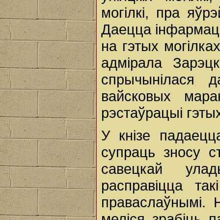
могілкі, пра яўрэ
Даецца інфармацы
на гэтых могілка
адмірала Зарэцк
спрычынілася д
вайсковых мар
рэстаўрацыі гэтых
У кнізе падаецц
супраць зносу с
савецкай улад
расправіцца такі
праваслаўнымі. 
меліся зрабіць п