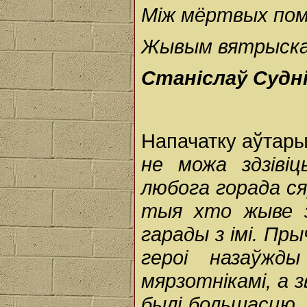
Між мёртвых помн
Жывым вятрыска
Станіслаў Судні
Напачатку аўтар
не можа здзіві
любога горада ся
тыя хто жыве з
гарады з імі. Пры
героі назаўжды
мярзотнікамі, а 
былі большасцю,