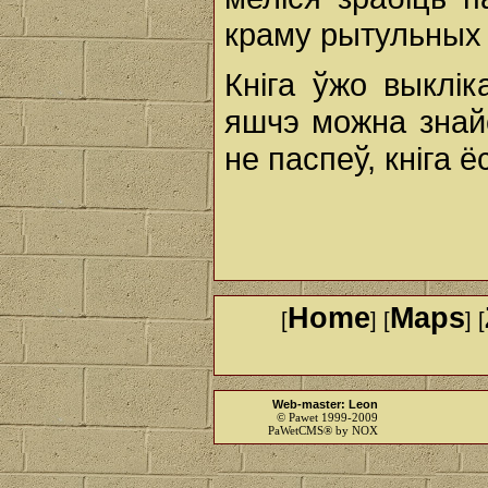
краму рытульных т
Кніга ўжо выклік
яшчэ можна знайсц
не паспеў, кніга ё
Home
Maps
[
] [
] [
Web-master: Leon
© Pawet 1999-2009
PaWetCMS® by NOX