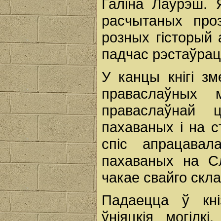
Галіна Лаўрэш. 
расчытаных про
розных гісторый 
падчас рэстаўрацы
У канцы кнігі з
праваслаўных м
праваслаўнай 
пахаваных і на с
спіс апрацавал
пахаваных на Сл
чакае свайго скла
Падаецца ў кн
ўніяцкія могілк