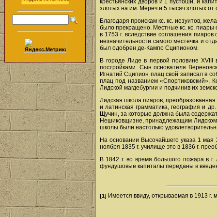
крестьянских дворов и 1 пустоши, и капи
злотых на им. Мереч и 5 тысяч злотых от 
Благодаря проискам кс. кс. иезуитов, же
было прекращено. Местные кс. кс. пиары
в 1753 г. вследствие соглашения пиаров 
незначительности самого местечка и отд
был одобрен де-Кампо Сципионом.
В городе Лиде в первой половине XVIII
постройками. Сын основателя Вереновск
Игнатий Сципион плац свой записал в со
плац под названием «Спортиковский». К
Лидской магдебургии и подчинив их земск
Лидская школа пиаров, преобразованная в
и латинская грамматика, география и др
Щучин, за которые должна была содержать
Нешиковщизне, принадлежащим Лидскому 
школы были настолько удовлетворительны
На основании Высочайшего указа 1 мая 1
ноября 1835 г. училище это в 1836 г. пр
В 1842 г. во время большого пожара в 
фундушовые капиталы переданы в введень
Имеется ввиду, открываемая в 1913 г. 
[1]