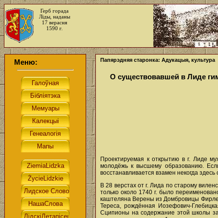
Герб горада
Ліды, наданы
17 верасня
1590 г.
Папярэдняя старонка: Адукацыя, культура
Меню:
О существовавшей в Лиде ги
Проектируемая к открытию в г. Лиде м
молодёжь к высшему образованию. Если
восстанавливается взамен некогда здесь
В 28 верстах от г. Лида по старому вил
только около 1740 г. было переименова
каштеляна Верены из Домбровицы Фирлей
Тереса, рождённая Иозефович-Глебицкая
Сципионы на содержание этой школы зап