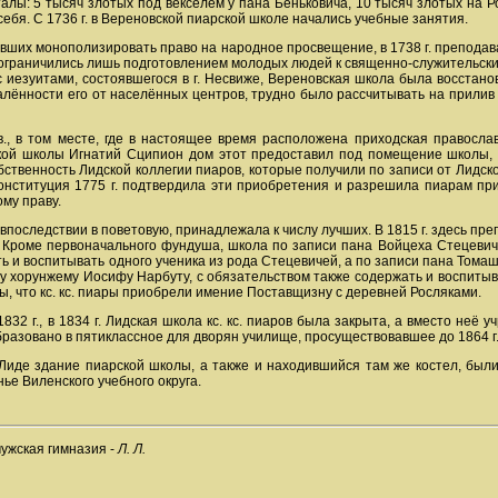
талы: 5 тысяч злотых под векселем у пана Беньковича, 10 тысяч злотых на Р
себя. С 1736 г. в Вереновской пиарской школе начались учебные занятия.
лавших монополизировать право на народное просвещение, в 1738 г. препода
 ограничились лишь подготовлением молодых людей к священно-служительски
с иезуитами, состоявшегося в г. Несвиже, Вереновская школа была восстано
алённости его от населённых центров, трудно было рассчитывать на прилив 
 в., в том месте, где в настоящее время расположена приходская правосл
ой школы Игнатий Сципион дом этот предоставил под помещение школы, ко
бственность Лидской коллегии пиаров, которые получили по записи от Лидс
онституция 1775 г. подтвердила эти приобретения и разрешила пиарам пр
ому праву.
последствии в поветовую, принадлежала к числу лучших. В 1815 г. здесь пре
. Кроме первоначального фундуша, школа по записи пана Войцеха Стецевич
 и воспитывать одного ученика из рода Стецевичей, а по записи пана Томаш
хорунжему Иосифу Нарбуту, с обязательством также содержать и воспитыва
, что кс. кс. пиары приобрели имение Поставщизну с деревней Росляками.
832 г., в 1834 г. Лидская школа кс. кс. пиаров была закрыта, а вместо не
еобразовано в пятиклассное для дворян училище, просуществовавшее до 1864 г
г. Лиде здание пиарской школы, а также и находившийся там же костел, бы
е Виленского учебного округа.
мужская гимназия -
Л. Л.