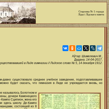
Старонка № 1 горада
Ліды і Лідскага павета
Аўтар:
Шимелевич М.
,
Дадана:
14-04-2017
,
уществовавшей в Лиде гимназии // Лидское слово № 5, 14 декабря 1912
.
ым-давно существовало среднее учебное заведение, подготавливавшее
ожно будет сказать, что гимназия в Лиде не учреждается вновь, но
ьше называлось Болотном и
жены, дочери Каменецкого
е-Кампо Сципион, жена его
ли здесь школу. Де-Кампо
еканцами, состоящей из 8