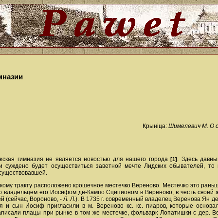
мназии
Крыніца:
Шимелевич М. О с
ужская гимназия не является новостью для нашего города
. Здесь давн
[1]
 суждено будет осуществиться заветной мечте Лидских обывателей, то м
 существовавшей.
енскому тракту расположено крошечное местечко Вереново. Местечко это ран
но владельцем его Иосифом де-Кампо Сципионом в Вереново, в честь своей 
 (сейчас, Вороново, -
Л. Л.
). В 1735 г. современный владелец Веренова Ян д
 и сын Иосиф пригласили в м. Вереново кс. кс. пиаров, которые основа
исали плацы при рынке в том же местечке, фольварк Лопатишки с дер. В