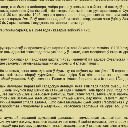
ыпер, сын былога легіянера, маёра рэзерву польскага войска, які паходзіў з а
м аднакласнікаў па гімназіі, якія стварылі антыфашысцкую арганізацыю. Хутк
рыі. 30 кастрычніка 1943 года яго цяжка паранілі падпольшчыкі, якія самі заг
скага горада Элк. Быў апазнаны адной са сваіх ахвяр, пасля чаго ўцёк у За
ноў быў арыштаваны і асуджаны як ваенны злачынца.
гебiтскамiсарыят, а з 1944 года - казарма войскаў НКУС.
функцыянаваў як праваслаўная царква Святога Архангела Міхаіла. У 1919 год
одзе яны аднавілі сваю педагагічную працу ў школе, якая месцілася ў старым д
няў трохкласная Гандлёвая школа піяраў (калегіум) па адрасе Сувальская,
рэдне закончылі агульнаадукацыйную школу ці 4 класы гімназіі.
ёвая школа, якая знаходзілася ў будынку на поўнач ад касцёла. 15 верасн
га, візітатара піяраў Курчэўскага, камандзіра 5-га лётнага палка падпалкоў
ыйнай установы быў асвечаны. Разам з гімназіяй працягвала існаваць і Гандл
аіх мемуарах пераказаў гарадскую легенду, якая з'явілася пасля смерці Пі
школы кінуліся пад цягнік на станцыі Ліда і загінулі. Але прэса 1935 года п
дзе загінулі дзве 16-гадовыя вучаніцы. Калі цягнік Маладзечна - Ліда наблі
уліся дзве дзяўчыны. Калі машыніст спыніў цягнік, парэшткі дзяўчат даст
ніку дазнання стала вядома, што самазабойцамі былі Зоф'я Растоўская і І
забойства - праблемы ў навучанні і небяспека застацца на другі год у 
ю.
 з агульнай сярэдняй адукацыяй давалася і адмысловая эканамічная: вы
лі хуткаму рахунку, даваліся практычныя веды ў галіне рэкламы, гэту справу
 ведаў пра рэкламу дырэкцыя гімназіі знаходзілася ў сталым кантакце з лі