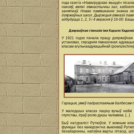
года газета «Навагрудскае жыццё» пісала
пакояў, вялікі гімнастычны зал, кабін
заняткаў. Новае памяшканне значна ле
дзяржаўных школ. Дырэкцыя гімназіі паве
адбудуцца 1, 2, 3 і 4 верасня ў 16-00. Ба
Дзяржаўная гімназія імя Караля Хадкев
У 1921 годзе пачала працу дзяржаўная Л
установах, сярэдняя гімназічная адукацыя
класам агульнаадукацыйнай (powszechnej
Гарацыя, умеў падрастаючым балбесам пры
У малодшых класах лаціну вучыў нейкі 
глупствы, іграў ролю душы чалавека. [...]
Быў натураліст Руткоўскі. У кожным кл
функцыі без канкурэнтна выконваў Руткоў
безабаронны, напэўна варты літасці, што