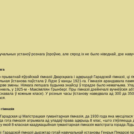
вучальных устаноў рознага ўзроўню, але сярод іх не было ніводнай, дзе нав
ага
 прыватнай яўрэйскай гімназіі Дварэцкага і адкрыццё Гарадской гімназіі, ці г
ьная ўстанова паўстала ў Лідзе ў канцы 1921-га. Гімназія арандавала памя
 дзве змены. Ніякага лепшага будынка знайсці ў горадзе было немагчыма. Ула
кель, у 1925-м - Максіміліян Грынберг. Пры гімназіі дзейнічалі вучнёўскія 
- існавала ў кожным класе). У розныя часы ўстанову наведвала ад 300 да 35
ася.
 гімназія
Гарадская ці Магістрацкая гуманітарная гімназія, да 1930 года яна месцілас
да гэта гімназія атрымала ад уладаў права адкрыць 8 клас, «што з'яўляецца 
 у якой 8-класная каадукацыйная гуманітарная гімназія магістрата горада Ліды
і Гарадской гімназіі дырэктар гэтай навучальнай установы Генрык Пякарскі п