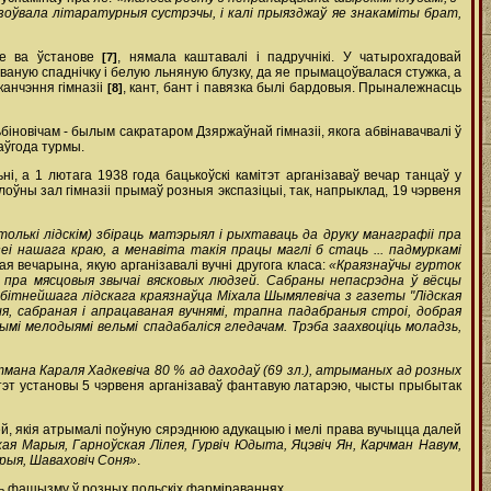
нізоўвала літаратурныя сустрэчы, і калі прыязджаў яе знакаміты брат,
нне ва ўстанове
, нямала каштавалі і падручнікі. У чатырохгадовай
[7]
аную спаднічку і белую льняную блузку, да яе прымацоўвалася стужка, а
канчэння гімназіі
, кант, бант і павязка былі бардовыя. Прыналежнасць
[8]
біновічам - былым сакратаром Дзяржаўнай гімназіі, якога абвінавачвалі ў
аўгода турмы.
і, а 1 лютага 1938 года бацькоўскі камітэт арганізаваў вечар танцаў у
ўны зал гімназіі прымаў розныя экспазіцыі, так, напрыклад, 19 чэрвеня
 толькі лідскім) збіраць матэрыял і рыхтаваць да друку манаграфіі пра
і нашага краю, а менавіта такія працы маглі б стаць ... падмуркамі
ая вечарына, якую арганізавалі вучні другога класа:
«Краязнаўчы гурток
 пра мясцовыя звычаі вясковых людзей. Сабраны непасрэдна ў вёсцы
бітнейшага лідскага краязнаўца Міхала Шымялевіча з газеты "Лідская
, сабраная і апрацаваная вучнямі, трапна падабраныя строі, добрая
і мелодыямі вельмі спадабаліся гледачам. Трэба заахвоціць моладзь,
етмана Караля Хадкевіча 80 % ад даходаў (69 зл.), атрыманых ад розных
мітэт установы 5 чэрвеня арганізаваў фантавую латарэю, чысты прыбытак
юдзей, якія атрымалі поўную сярэднюю адукацыю і мелі права вучыцца далей
я Марыя, Гарноўская Лілея, Гурвіч Юдыта, Яцэвіч Ян, Карчман Навум,
арыя, Шаваховіч Соня»
.
ць фашызму ў розных польскіх фарміраваннях.