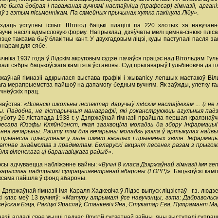
Але была добрая і паважаная вучнямі настаўніца (прафесар) гімназіі, арга
аў з гэтым пісьменнікам. Па сямейных прычынах хутка пакінула Ліду»
.
 здаць уступны іспыт. Штогод бацькі плацілі па 220 злотых за навуча
вучні насілі адмысловую форму. Напрыклад, дзяўчаты мелі цёмна-сінюю плісав
рэце таксама быў блакітны кант. У двухгадовым ліцэі, куды паступалі пасля за
гонарам для сябе.
ычніка 1937 года ў Лідскім акруговым судзе пачаўся працэс над Вітольдам Гуль
ралі сябры бацькоўскага камітэта ўстановы. Суд прыгаварыў Гульбіновіча да п
аўнай гімназіі адкрылася выстава графікі і жывапісу лепшых мастакоў Вільн
ага мерапрыемства пайшоў на дапамогу бедным вучням. Як заўжды, улетку гало
чнёўскіх прац.
наўства:
«Віленскі школьны інспектар даручыў лідскім настаўнікам ... (і не
ы. Падобна, не гістарычныя манаграфіі, які рэканструююць агульныя падзе
 суботу 26 лістапада 1938 г. у Дзяржаўнай гімназіі прайшла першая краязнаўч
фесара Юзэфы Кляйндэнст, якая заахвоціла моладзь да збору інфармацыі
ення вечарыны. Рэшту тэм для вечарыны моладзь узяла ў артыкулах найвы
прынесла прысутным у зале шмат вясёлых і прыемных хвілін. Інфармацыя
датнае знаёмства з прадметам. Беларускі акцэнт песенек разам з прыгожым
для віленскага ці баранавіцкага радыё»
.
эсы адчуваецца набліжэнне вайны:
«Вучні 8 класа Дзяржаўнай гімназіі імя г
Таварыства падтрымкі супрацьпаветранай абароны (LOPP)»
. Бацькоўскі ка
таксама пайшла ў фонд абароны.
і Дзяржаўнай гімназіі імя Караля Хадкевіча ў Лідзе выпуск ліцэістаў - г.з. л
кі клас меў 13 вучняў:
«Матуру атрымалі ўсе навучэнцы, гэта: Дабравольска
дзеўская Бэця, Ракіцкі Яраслаў, Станкевіч Яна, Стукатар Ева, Путрамант М
назіі аддалі свае жыцці падчас Другой сусветнай вайны, яны выступалі супра