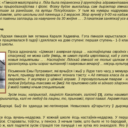
:
«Гімназія магістрата г. Ліда была перанесена ў грунтоўна адрамантаваны 
еты прыродазнаўства і фізікі. Фізіку будзе выкладаць сам дырэктар гімн
пшае за ранейшае, па вуліцы Пілсудскага»
. У тым жа нумары надрукава
дамляе, што школьны год пачнецца з 2 верасня. Збор вучняў у 9-00 на набаж
цькі павінны заплаціць за навучанне да 30 жніўня … . З пачаткам заняткаў усе 
іча
ідская гімназія імя гетмана Караля Хадкевіча. Гэта гімназія карысталася
 працягвалася 8 гадоў і дзялілася на дзве ступені: першая ступень - 1-3 клас
) школы.
Прэса адзначала:
«Цяжкая і ахвярная праца ... настаўніцтва сярэдні
стасункаў, не можа сабе ўявіць, як шмат трэба цярплівасці, каб у гэ
новыя ініцыятывы ... . Настаўнікі Лідскай гімназіі не толькі цалка
арганізуюць цэлы шэраг чытанняў і навуковых вечароў ... нясуць культу
Пісьменнік Ежы Путрамант, які вучыўся і жыў у Лідзе таго часу, у мемуа
вучылі, прывяду вялікі фрагмент ягонага тэксту: «
Ад пятага класа да 
хваравіты. У акулярах у цёмнай аправе. З трохвугольным тварам - н
любові ўзбудзіць таксама не ўмеў. Не прыпомню сабе ні аднаго здарэння
ў маёй памяці нічым спецыяльным.
Зусім іншы, напрыклад, лацініст Какатовіч, галілей
,
гэты нашмат
[3]
шчапіць, калі не любоў да лаціны, то, прынамсі, трохі павагі. Акрамя таго,
Барэцкі. Быў ён здаецца экс-легіянерам. Невысокага аўтарытэту ў дырэкцы
асе ёсць вучань-недарэка. У кожнай школе ёсць настаўнік-недарэка. У пер
скі. Стараваты, тоўсты, у пенснэ. З нечым такім, што было ні то бародкай, н
 ж, калі падлеткі зусім страцілі тое пачуццё і не хутка яго знаходзілі. Яго