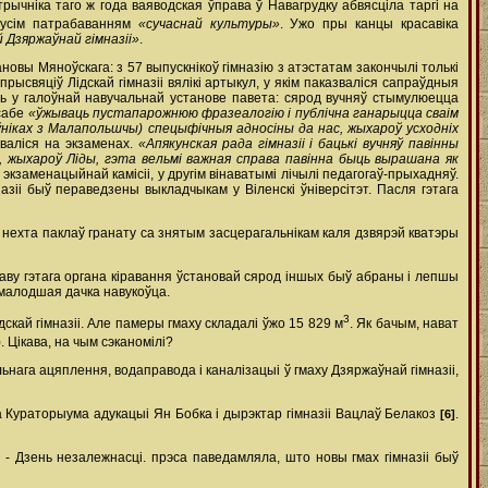
трычніка таго ж года ваяводская ўправа ў Навагрудку абвясціла таргі на
 усім патрабаванням
«сучаснай культуры»
. Ужо пры канцы красавіка
 Дзяржаўнай гімназіі»
.
новы Мяноўскага: з 57 выпускнікоў гімназію з атэстатам закончылі толькі
рысвяціў Лідскай гімназіі вялікі артыкул, у якім паказваліся сапраўдныя
ць у галоўнай навучальнай установе павета: сярод вучняў стымулюецца
 сабе
«ўжываць пустапарожнюю фразеалогію і публічна ганарыцца сваім
аўніках з Малапольшчы) спецыфічныя адносіны да нас, жыхароў усходніх
ьваліся на экзаменах.
«Апякунская рада гімназіі і бацькі вучняў павінны
с, жыхароў Ліды, гэта вельмі важная справа павінна быць вырашана як
экзаменацыйнай камісіі, у другім вінаватымі лічылі педагогаў-прыхадняў.
зіі быў пераведзены выкладчыкам у Віленскі ўніверсітэт. Пасля гэтага
 нехта паклаў гранату са знятым засцерагальнікам каля дзвярэй кватэры
раву гэтага органа кіравання ўстановай сярод іншых быў абраны і лепшы
 малодшая дачка навукоўца.
3
дскай гімназіі. Але памеры гмаху складалі ўжо 15 829 м
. Як бачым, нават
). Цікава, на чым сэканомілі?
ьнага ацяплення, водаправода і каналізацыі ў гмаху Дзяржаўнай гімназіі,
ела Кураторыума адукацыі Ян Бобка і дырэктар гімназіі Вацлаў Белакоз
.
[6]
 - Дзень незалежнасці. прэса паведамляла, што новы гмах гімназіі быў