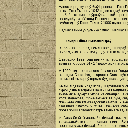
Аднак сярод вучняў быў і рэнегат - Ежы Р
школ. Ежы Рыпер у 1942 годзе выдаў немца
і забойстве тысяч яўрэяў на гэтай тэрыто
на службу ва «Ужонд Беспячэнства» поль
амбасадзе ў Боне. Толькі ў 1999 годзе з
Падчас вайны ў будынку гімназіі месцiўся 
Камерцыйная гімназія піяраў
З 1863 па 1919 гады былы касцёл піяраў 
піярам, якія вярнуліся ў Ліду. У тым жа г
1 верасня 1929 года прыняла першых вуч
вучні ва ўзросце 14 - 17 гадоў, якія папя
У 1930 годзе заснавана 4-класная Гандл
ваяводы Бэчковіча, старасты Багаткоўска
колькасці жыхароў горада будынак адукац
Былы лідзянін Уладзіслаў Нарушэвіч у св
скрухі дзве мясцовыя вучаніцы Гандлёвай 
выпадак здарыўся ўчора на станцыі Гаўя, 
кола паравоза, трымаючыся за рукі, кін
прыбыла следча-лекарская камісія. У вы
Гандлёвай школы ў Лідзе. Прычына сама
проза жыцця замест патрыятычнага адча
У Гандлёвай (купецкай) гімназіі разам
таваразнаўства, арганізацыя гандлю. Вучы
першым класе гімназіі. Дзеля практычных