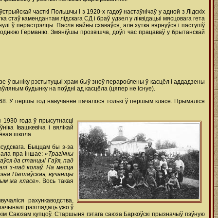
ўстрыйскай часткі Польшчы і з 1920-х гадоў настаўнічаў у адной з Лідскіх
а стаў камендантам лідскага СД і браў удзел у ліквідацыі мясцовага гета
інулі ў перастрэлцы. Пасля вайны схаваўся, але хутка вярнуўся і паступіў
ходнюю Германію. Змяніўшы прозвішча, доўгі час працаваў у брытанскай
зе ў выніку рэстытуцыі храм быў зноў перароблены ў касцёл і аддадзены
раўляным будынку на поўдні ад касцёла (цяпер не існуе).
 68. У першы год навучанне пачалося толькі ў першым класе. Прымаліся
я 1930 года ў прысутнасці
ніка Івашкевіча і вялікай
ёвая школа.
лсудскага. Быццам бы з-за
ісала пра іншае:
«Трагічны
жаўся да станцыі Гаўя, пад
алі з-пад колаў. На месца
рэна Паплаўская, вучаніцы
тым жа класе»
. Вось такая
вучаліся рахункаводства,
 пачыналі разглядаць ужо ў
дскім Саюзам купцоў. Старшыня гэтага саюза Баркоўскі прызначыў пэўную