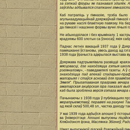
за гэткай фігуры яе пазнавалі здалёк. 
заўсёды адбываліся спатканні гімназіст
Каб патрапіць у гімназію, трэба было
агульнаадукацыйнай дзяржаўнай гімназіі 
на рукаве насілі блакітную павязку. На бе
да гімназіі і нашэнне формы вучні лічылі 
Не абыходзілася і без крыміналу. 1 кастр
крадзяжы 600 злотых са ўзносаў, якія саб
Падчас летніх вакацый 1937 года ў Дзярж
памяшканні ўстановы, увесь даход ад гэт
1938 года ўрачыста адкрылася выстава ву
Дзяржава падтрымлівала развіццё краяз
мясцовасці, дзе находзяцца гэтыя школ
рэгіяналізму»
, - паведамлялі газеты. А ў
знаходзіцца пад апекай спадарыні-пра
матэрыял і стаўся асновай для правядз
Зямля". Прыгатаваная праграма вечара 
аматарская акцёрская ігра паказалі вы
каб была зроблена версія гэтага вечара 
Пачынаючы з 1938 года ў публікацыях пр
мерапрыемстваў, перавялі на рахункі 
ад якой склаў 500,48 зл., частка даходу 
У маі 1939 года адбыўся апошні ў гісторы
ва ўніверсітэце. Апошні выпускны ліцэйс
Кляйндэнст Ірэна, Маслянка Збігнеў, Ра
Шмат выпускнікоў лідскай Дзяржаўнай гім