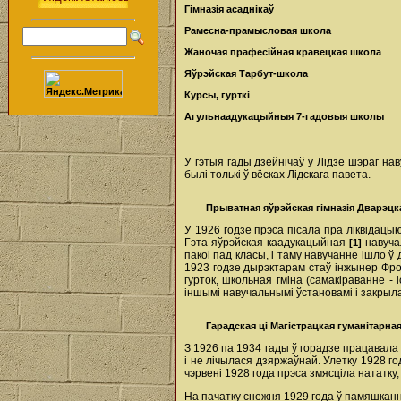
Гімназія асаднікаў
Рамесна-прамысловая школа
Жаночая прафесійная кравецкая школа
Яўрэйская Тарбут-школа
Курсы, гурткі
Агульнаадукацыйныя 7-гадовыя школы
У гэтыя гады дзейнічаў у Лідзе шэраг на
былі толькі ў вёсках Лідскага павета.
Прыватная яўрэйская гімназія Дварэцк
У 1926 годзе прэса пісала пра ліквідацыю
Гэта яўрэйская каадукацыйная
навучал
[1]
пакоі пад класы, і таму навучанне ішло ў
1923 годзе дырэктарам стаў інжынер Фрон
гурток, школьная гміна (самакіраванне 
іншымі навучальнымі ўстановамі і закрыл
Гарадская ці Магістрацкая гуманітарная
З 1926 па 1934 гады ў горадзе працавала 
і не лічылася дзяржаўнай. Улетку 1928 го
чэрвені 1928 года прэса змясціла нататку,
На пачатку снежня 1929 года ў памяшканн