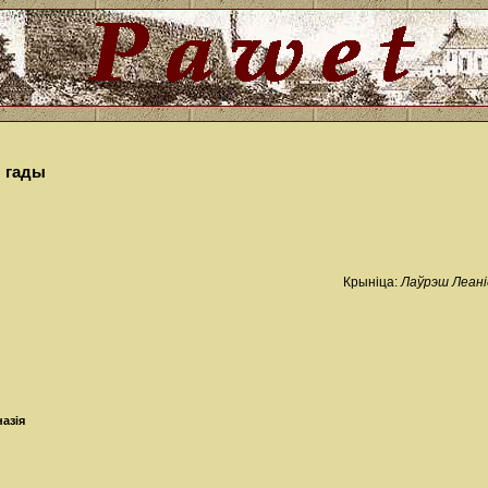
я гады
Крыніца:
Лаўрэш Леанід
назія