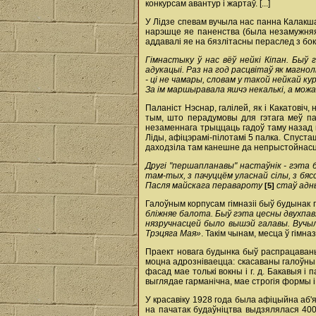
конкурсам авантур і жартаў. [...]
У Лідзе спевам вучыла нас панна Калакша
нарэшце яе паненства (была незамужняя
аддавалі яе на бязлітасны пераслед з боку в
Гімнастыку ў нас вёў нейкі Кіпан. Быў 
адукацыі. Раз на год расцвітаў як магнол
- ці не чамары, словам у такой нейкай к
За ім маршыравала яшчэ некалькі, а можа і
Паланіст Нэснар, галілей, як і Какатовіч
тым, што перадумовы для гэтага меў па
незаменнага трыццаць гадоў таму назад ш
Ліды, афіцэрамі-пілотамі 5 палка. Спуста
даходзіла там канешне да непрыстойнасцяў,
Другі "першапланавы" настаўнік - гэта 
там-тых, з пачуццём уласнай сілы, з бясс
Пасля майскага перавароту
стаў адны
[5]
Галоўным корпусам гімназіі быў будынак 
бліжняе балота. Быў гэта цесны двухпавя
нязручнасцей было вышэй галавы. Вучыл
Трэцяга Мая»
. Такім чынам, месца ў гімн
Праект новага будынка быў распрацаваны 
моцна адрозніваецца: скасаваны галоўны 
фасад мае толькі вокны і г. д. Бакавыя і
выглядае гарманічна, мае строгія формы 
У красавіку 1928 года была афіцыйна аб'я
на пачатак будаўніцтва выдзялялася 40