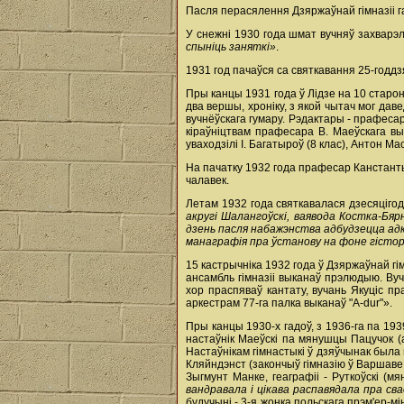
Пасля перасялення Дзяржаўнай гімназіі га
У снежні 1930 года шмат вучняў захварэлі 
спыніць заняткі»
.
1931 год пачаўся са святкавання 25-годдзя
Пры канцы 1931 года ў Лідзе на 10 стар
два вершы, хроніку, з якой чытач мог дав
вучнёўскага гумару. Рэдактары - прафесар
кіраўніцтвам прафесара В. Маеўскага вы
уваходзілі І. Багатыроў (8 клас), Антон Мас
На пачатку 1932 года прафесар Канстанты
чалавек.
Летам 1932 года святкавалася дзесяціго
акругі Шалангоўскі, ваявода Костка-Бяр
дзень пасля набажэнства адбудзецца адкр
манаграфія пра ўстанову на фоне гісто
15 кастрычніка 1932 года ў Дзяржаўнай г
ансамбль гімназіі выканаў прэлюдыю. Ву
хор праспяваў кантату, вучань Якуціс п
аркестрам 77-га палка выканаў "А-dur"».
Пры канцы 1930-х гадоў, з 1936-га па 193
настаўнік Маеўскі па мянушцы Пацучок (а
Настаўнікам гімнастыкі ў дзяўчынак была
Кляйндэнст (закончыў гімназію ў Варшаве і
Зыгмунт Манке, геаграфіі - Руткоўскі (м
вандравала і цікава распавядала пра сва
будучыні - 3-я жонка польскага прэм'ер-мі