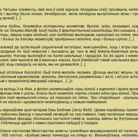
. Чатыры элементы, якія яна ў сабе яднала: бяздарны спеў, прозвішча, небя
) і выгляд (была нізкая, белабрысая, мела нялюдска вылупленыя вочы і тр
учняў. [...]
гэта дзіўны, безумоўна гістарычны экзэмпляр. Высокі, худы, негаваркі, ш
ія: на Трэцяга Мая
.
Ішоў тады ў фантастычнай рагатыўцы без казырка, але
[4]
уртцы, зверху шэра-зялёнай, але падбітай малінавым, накінутай на плячо, як
 больш за дзесяць ягамосцяў, прыбраных падобна, хоць і больш сціпла. [...]
, належаў да зусім іншай сацыяльнай катэгорыі, чым шаноўны, хоць і хітры га
срэдныя бо быў невысокі і лысаваты да таго ж меў блякла-блакітныя воч
ыпру. Нэснар вылучаўся на балях школьных і гарадскіх. Бо ён адзін з нямн
шэнні, якія чыніліся імі ў жаночых класах, былі ўлюбёнай тэмай школьнага фал
 хоць скандалу, на жаль, мы не дачакаліся. [...]
быў гісторык Казлоўскі. Быў гэта малады чалавек. Досыць высокі, моцны, 
прэчным характарам, зрэшты, бясспрэчна разумнейшы і ад іх, і ад усіх астат
м з праваднікоў мясцовай санацыі... [...]».
па вуліцы 3-га Мая, а філіял размяшчаўся
«пры адной з кароткіх і вузкіх вула
рховы дом з цэглы. Класы былі невялікія, парты стаялі адна пры адной. Прах
іся тут мужчынскія класы ад першага па пяты. Тры старэйшыя - агульныя -
азіі не хапала і адчувалася неабходнасць у новым памяшканні.
варшаўскім архітэктарам Ежы Бейлам (Jerzy Beill). Цікава параўнаць праект
паўночны ўваход з прыгожай лесвіцай на тры паверхі, таму лесвічныя маршы
 паўднёвыя фасады збольшага засталіся такімі ж, ацаніць змены ва ўнутраным 
і з'яўляецца адной з самых прыгожых пабудоў у горадзе.
ўлена пастанова Міністэрства асветы і рэлігійных веравызнанняў аб пачатку 
0 000 злотых.
«Будова гмаху пачнецца на пляцы кс. Фалькоўскага, недалёк