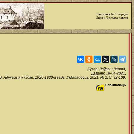
Старонка № 1 горада
Ліды і Лідскага павета
Аўтар:
Лаўрэш Леанід
,
Дадана:
18-04-2021
,
. Адукацыя ў Лідзе, 1920-1930-я гады // Маладосць. 2021. № 2. С. 92-109
.
Спампаваць