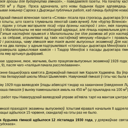
ікія грошы для будаўніцтва гімназіі»
, - паведамлялі газеты. На пачатку кас
3
 250 м
у Лідзе. Прэса адзначала, што новы будынак будзе адпавядаць
бывае інжынер Сарока з Дырэкцыі публічных работ, каб пачаць будоўлю новай
дскай гімназіі віленская газета «Слова» пісала пра строгасць дырэктара ўста
я іспыты, што газета тлумачыла лянотай саміх вучняў. Але «Кур'ер Віленскі» п
 лідзян у гэтым матэрыяле пісаў
«пра дрэнны настрой і зло»
, якія паную
ікаў з Малапольшчы не мае неабходнай адукацыі, але лічыць нармальным для
. Гэтыя настаўнікі прывезлі з Малапольшчы (не ідзе размова аб усіх наст
іць за сябрамі, атрымлівалі ад такіх настаўнікаў мянушку «бандыт» і правал
і расказаць, чаму гімназія мае такія вынікі выпускных экзаменаў. Для на
ся на два лагеры: у адным падтрымлівалі «строгасць» дырэктара Мяноўскага і 
праверыла адмысловая камісія - і Тэадор Мяноўскі з пасады дырэктара гімна
іла яму артыкул-дыфірамб.
ае здарэнне, якое, магчыма, было працягам выпускных экзаменаў 1928 года:
, 9), пасля чаго
«паліцыя пачала расследаванне»
.
нне бацькоўскага камітэта Дзяржаўнай гімназіі імя Караля Хадкевіча. Ва ўп
ыства беларускай школы Міхал Шымялевіч. Навучэнкай гімназіі ў гэты час была
віку 1929 года ваяводскія ўлады абвясцілі тэндар на заканчэнне ўзвядзення Лі
3
2
 наша гімназія ў выніку паменшылася амаль на 450 м
(ці прыкладна на 100 м
 работ пры Навагрудскай ваяводскай управе аб'явіла таргі на мантаж цэнтрал
мназіі праходзілі экзамены выпускнікоў. Іспытамі кіравалі начальнік ІІ аддз
ацыі адбылося 15 чэрвеня, скандалаў на гэты раз не было.
а будынка гімназіі адбылося 12 лістапада 1930 года
, у дзяржаўнае свята
судскага»
.