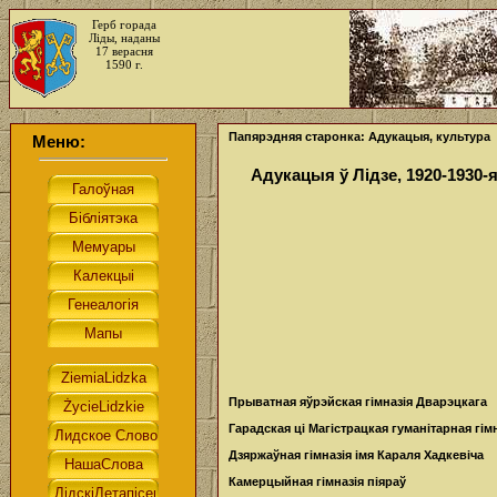
Герб горада
Ліды, наданы
17 верасня
1590 г.
Папярэдняя старонка: Адукацыя, культура
Меню:
Адукацыя ў Лідзе, 1920-1930-
Прыватная яўрэйская гімназія Дварэцкага
Гарадская ці Магістрацкая гуманітарная гім
Дзяржаўная гімназія імя Караля Хадкевіча
Камерцыйная гімназія піяраў