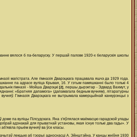
учанне вялося б па-беларуску. У першай палове 1920-х беларускія школы
імназіі магістрата. Але гімназія Дварэцкага працавала яшчэ да 1929 года.
шканне па адрасе вуліца Крывая, 16. У гэтым памяшканні было толькі 4
дальнік гімназіі - Мойша Дварэцкі
, першы дырэктар - Эдвард Вахмут, у
[2]
аб'яднанні: «Братняя дапамога» (дапамагала бедным вучням), літаратурны
0 вучняў. Гімназія Дварэцкага не вытрымала камерцыйнай канкурэнцыі з
я ў доме па вуліцы Пілсудскага. Яна з'яўлялася маёмасцю гарадской улады
добрай адзнакай для прыватнай установы, якая існуе толькі два гады». У
 аб'явіла прыём вучняў ва ўсе класы.
рачытаў лекцыю аб тэорыі адноснасці А. Эйнштэйна. У канцы жніўня 1930