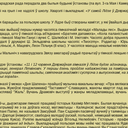
радская рада перадала два былыя будынкі ўстановы (па вул. 3-га Мая і Камерц
на грып і не хадзілі ў школу. Хварэлі і выкладчыкі:
«У самой Лідзе ў Дзяржа
 барацьбы за польскую школу. У Лідзе быў створаны камітэт, у які ўвайшлі дырэ
онках выйшаў першы нумар часопіса гімназічнай моладзі «Малады лес». Выда
едацца, што ў гімназіі ёсць аб'яднанні «Братняя дапамога», «Кола паланісты
 гімназіі Мар'ян Ганус і вучні С. Шалюбскі і М. Ілютовіч. Часопіс добра прын
далі ў друкарні Ш. Зяльдовіча школьны часопіс «Tworzmy». Рэдактар - Юры
ліньскі, А. Мацевіч, Леон Пільчук (8 клас). У часопісе маецца некалькі невялікіх 
 Малыніч з навагрудскага Звязу аматараў радыё прачытаў у гімназіі лекцыю
ддзе ўстановы:
«11 і 12 чэрвеня Дзяржаўная гімназія ў Лідзе будзе адзначац
нацкі, генерал Літвіновіч. У першы дзень пройдзе набажэнства за памёрш
ыццё памятнай шыльды, святочная акадэмія і сустрэча з выпускнікамі, на зак
рыі горада»
.
імназіі ў межах «Дня Шапена» прайшоў музычна-вакальны вечар: «Пра вялікага
чань Жукоўскі прадэкламаваў "Тастамент" Славацкага, жаночы квартэт пад а
распяваў "Жаль". Вучань Драмовіч выступіў у жанры меладэкламацыі, вуча
9-ы, дырэктарам гімназіі працаваў гісторык Казiмiр Мятлевiч. Былая вучаніца
трымаў яе з-за доўгага носа), матэматыцы - Каляцінскі: высокі прадстаўнічы
 пані Папко, яе называлі Заксуўкай. Пан Садзевіч пасвячаў вучняў у таямніц
 Дэрпцкі ўніверсітэт, свабодна валодаў рускай, польскай, нямецкай мовамі, вед
янушка Кукса). Рэлігію выкладаў ксёндз Вітольд Нелюбовіч. Гісторыю - пра
е ўражанні ад Індыі»
. Выкладчыцай польская мовы нейкі час працавала Ядвіг
ністра, генерала Славоя-Складкоўскага), былы вучань гімназіі Ян Станіслаўскі