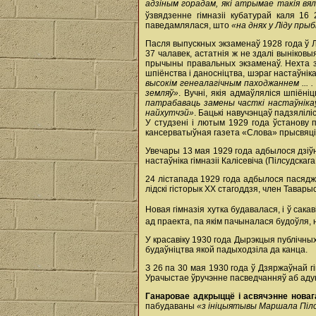
адзіным горадам, які атрымае такія вял
ўзвядзенне гімназіі кубатурай каля 16
паведамлялася, што
«на днях у Ліду пры
Пасля выпускных экзаменаў 1928 года ў Лі
37 чалавек, астатнія ж не здалі выніковы
прычыны правальных экзаменаў. Нехта з
шпіёнства і даносніцтва, шэраг настаўн
высокім генеалагічным паходжаннем ... 
земляў»
. Вучні, якія адмаўляліся шпіён
патрабаваць замены часткі настаўнікаў 
найхутчэй»
. Бацькі навучэнцаў падзялілі
У студзені і лютым 1929 года ўстанову 
кансерватыўная газета «Слова» прысвяц
Увечары 13 мая 1929 года адбылося дзіўн
настаўніка гімназіі Калісевіча (Пілсудскага
24 лістапада 1929 года адбылося пасяджэ
лідскі гісторык XX стагоддзя, член Тавар
Новая гімназія хутка будавалася, і ў сака
ад праекта, па якім пачыналася будоўля,
У красавіку 1930 года Дырэкцыя публічных
будаўніцтва якой падыходзіла да канца.
З 26 па 30 мая 1930 года ў Дзяржаўнай гі
Урачыстае ўручэнне пасведчанняў аб адук
Ганаровае адкрыццё і асвячэнне новаг
пабудаваны
«з ініцыятывы Маршала Піл