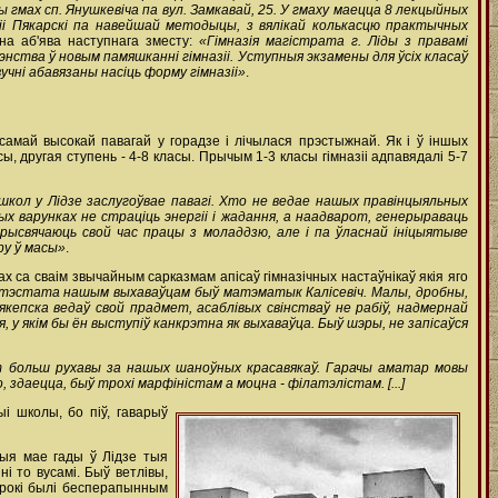
гмах сп. Янушкевіча па вул. Замкавай, 25. У гмаху маецца 8 лекцыйных
азіі Пякарскі па навейшай методыцы, з вялікай колькасцю практычных
на аб'ява наступнага зместу:
«Гімназія магістрата г. Ліды з правамі
энства ў новым памяшканні гімназіі. Уступныя экзамены для ўсіх класаў
вучні абавязаны насіць форму гімназіі»
.
 самай высокай павагай у горадзе і лічылася прэстыжнай. Як і ў іншых
ы, другая ступень - 4-8 класы. Прычым 1-3 класы гімназіі адпавядалі 5-7
х школ у Лідзе заслугоўвае павагі. Хто не ведае нашых правінцыяльных
тых варунках не страціць энергіі і жадання, а наадварот, генерыраваць
м прысвячаюць свой час працы з моладдзю, але і па ўласнай ініцыятыве
ру ў масы»
.
рах са сваім звычайным сарказмам апісаў гімназічных настаўнікаў якія яго
атэстата нашым выхаваўцам быў матэматык Калісевіч. Малы, дробны,
якепска ведаў свой прадмет, асаблівых свінстваў не рабіў, надмернай
, у якім бы ён выступіў канкрэтна як выхаваўца. Быў шэры, не запісаўся
 больш рухавы за нашых шаноўных красавякаў. Гарачы аматар мовы
 здаецца, быў трохі марфіністам а моцна - філатэлістам. [...]
і школы, бо піў, гаварыў
шыя мае гады ў Лідзе тыя
і то вусамі. Быў ветлівы,
 ўрокі былі бесперапынным