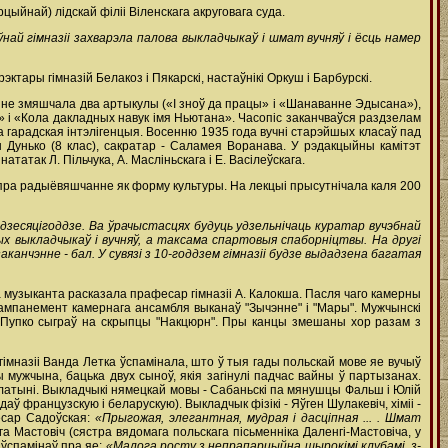
ыйнай) лідскай філіі Віленскага акруговага суда.
ўнай гімназіі захварэла палова выкладчыкаў і шмат вучняў і ёсць намер
ктары гімназій Белакоз і Пякарскі, настаўнікі Оркуш і Барбурскі.
нне змяшчала два артыкулы («І зноў да працы» і «Шанаванне Эдысана»),
кі» і «Кола дакладных навук імя Ньютана». Часопіс заканчваўся раздзелам
яла гарадская інтэлігенцыя. Восенню 1935 года вучні старэйшых класаў пад
 Дунько (8 клас), сакратар - Саламея Воранава. У рэдакцыйны камітэт
нататак Л. Пільчука, А. Масліньскага і Е. Васілеўскага.
 пра радыёвяшчанне як форму культуры. На лекцыі прысутнічала каля 200
ь дзесяцігоддзе. Ва ўрачыстасцях будуць удзельнічаць куратар вучэбнай
ых выкладчыкаў і вучняў, а таксама спартовыя спаборніцтвы. На другі
анчэнне - бал. У сувязі з 10-годдзем гімназіі будзе выдадзена багатая
 музыканта расказала прафесар гімназіі А. Калокша. Пасля чаго камерны
кампанемент камернага ансамбля выканаў "Зычэнне" і "Мары". Мужчынскі
нь Пупко сыграў на скрыпцы "Накцюрн". Пры канцы змешаны хор разам з
 гімназіі Ванда Летка ўспамінала, што ў тыя гады польскай мове яе вучыў
 мужчына, бацька двух сыноў, якія загінулі падчас вайны ў партызанах.
ы латыні. Выкладчыкі нямецкай мовы - Сабаньскі па мянушцы Фальш і Юлій
аў французскую і беларускую). Выкладчык фізікі - Яўген Шулакевіч, хіміі -
фесар Садоўская:
«Прыгожая, элегантная, мудрая і дасціпная ... . Шмат
а Мастовіч (сястра вядомага польскага пісьменніка Даленгі-Мастовіча, у
 ўспамінаў пра яе:
«Малога росту з непрапарцыйна шырокімі клубамі, з-