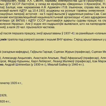
 Некрашэвіч, праф. А.А. Смоліч, наркамы земляробства (Дз.Ф.Прышчэпаў) і асв
 ДПУ БССР Ластоўскі, у склад яе кіраўніцгва «ўведзены» І.І.Краскоўскі, Я.К
ў, Баліцкі, нам. наркамзема А.Ф. Адамовіч і П.В. Ільючонак, справа якіх, я
новай калегіі АДПУ ад 10.4.1931 асуджаны на розныя тэрміны зняволення: 8 чал
-працоўных лагераў, астатнія - на 5 гадоў высылкі ў аддаленыя раёны Сав. С
я членамі контррэвалюцыйнай нацыяналістычнай арганізацыі «Саюз адраджэн
алітбюро ЦК ВКП(б) і АДПУ СССР рыхтаваўся адкрыты судовы працэс па спр
зволення Украіны». Але ў ходзе яго падрыхгоўкі выявілася, што на папярэдні
нняў, а каля 20 чал. прызналіся часткова.
жыў пасля першага працэсу, зноў арыштаваны ў 1937-41 за ранейшыя «злачынст
дэмія
трапіла пад рэпрэсіі разам з іншымі ВНУ краіны. Сярод арыштаваных у 
і (загадчык кафедры), Гаўрыла Гарэцкі, Сцяпан Журык (прафесар), Сцяпан Мель
), Аляксандр Анцыповіч, Анастасія Апалько, Якаў Афанасьеў (прафесар), Аляк
горскі, Фёдар Курынны, Карл Лебярэхт, Леанід Малякоў (прафесар), Ісак Марэ
шко
, Андрэй Шліпенбах (у 1930-я г.), Мікалай Байер (у 1940-я г.).
ачатку 1920-х г.,
 1929,
20-я г.,