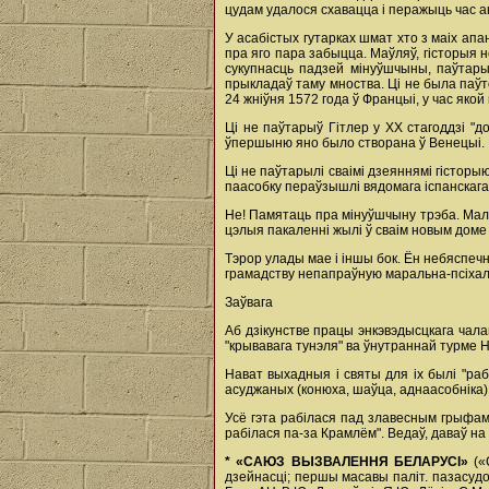
цудам удалося схавацца і перажыць час а
У асабістых гутарках шмат хто з маіх апа
пра яго пара забыцца. Маўляў, гісторыя н
сукупнасць падзей мінуўшчыны, паўтары
прыкладаў таму мноства. Ці не была паўт
24 жніўня 1572 года ў Францыі, у час якой
Ці не паўтарыў Гітлер у ХХ стагоддзі "д
ўпершыню яно было створана ў Венецыі.
Ці не паўтарылі сваімі дзеяннямі гісторы
паасобку пераўзышлі вядомага іспанскага і
Не! Памятаць пра мінуўшчыну трэба. Мала 
цэлыя пакаленні жылі ў сваім новым доме 
Тэрор улады мае і іншы бок. Ён небяспечн
грамадству непапраўную маральна-псіхала
Заўвага
Аб дзікунстве працы энкэвэдысцкага чалав
"крывавага тунэля" ва ўнутраннай турме Н
Нават выхадныя і святы для іх былі "раб
асуджаных (конюха, шаўца, аднаасобніка)!
Усё гэта рабілася пад злавесным грыфам 
рабілася па-за Крамлём". Ведаў, даваў на 
* «САЮЗ ВЫЗВАЛЕННЯ БЕЛАРУСІ»
(«
дзейнасці; першы масавы паліт. пазасудо