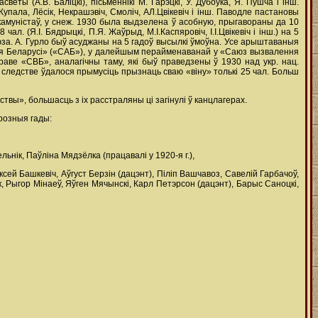
еты (А.В. Баліцкі), пісьменнікі М. Гарэцкі, У. Дубоўка, Я. Пушча і інш.
упала, Лёсік, Некрашэвіч, Смоліч, АЛ.Цвікевіч і інш. Паводле пастановы
к камуністаў, у снеж. 1930 была выдзелена ў асобную, прыгавораны да 10
. (Я.І. Бядрыцкі, П.Я. Жаўрыд, М.І.Каспяровіч, І.І.Цвікевіч і інш.) на 5
аюза. А. Гурло быў асуджаны на 5 гадоў высылкі ўмоўна. Усе арыштаваныя
ня Беларусі» («САБ»), у далейшым перайменаванай у «Саюз вызвалення
аве «СВБ», аналагічны таму, які быў праведзены ў 1930 над укр. нац.
м следстве ўдалося прымусіць прызнаць сваю «віну» толькі 25 чал. Больш
вы», большасць з іх расстраляны ці загінулі ў канцлагерах.
розныя гады:
нік, Паўліна Мядзёлка (працавалі у 1920-я г.),
сей Башкевіч, Аўгуст Берзін (дацэнт), Піліп Вашчавоз, Савелій Гарбачоў,
к, Рыгор Мінаеў, Яўген Мячынскі, Карл Петэрсон (дацэнт), Барыс Саноцкі,