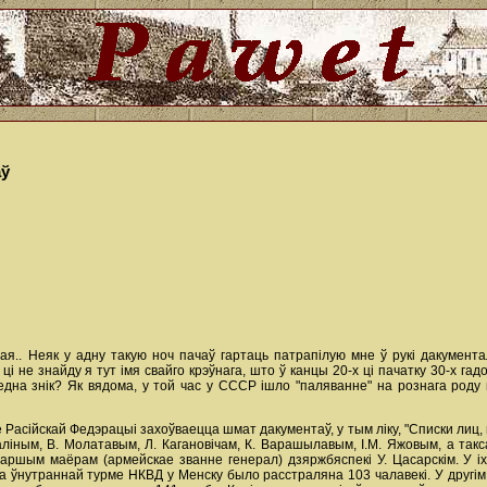
аў
ая.. Неяк у адну такую ноч пачаў гартаць патрапілую мне ў рукі дакументал
 не знайду я тут імя свайго крэўнага, што ў канцы 20-х ці пачатку 30-х гад
една знік? Як вядома, у той час у СССР ішло "паляванне" на рознага роду 
іве Расійскай Федэрацыі захоўваецца шмат дакументаў, у тым ліку, "Списки л
аліным, В. Молатавым, Л. Кагановічам, К. Варашылавым, І.М. Яжовым, а так
ршым маёрам (армейскае званне генерал) дзяржбяспекі У. Цасарскім. У іх 
ва ўнутраннай турме НКВД у Менску было расстраляна 103 чалавекі. У другім