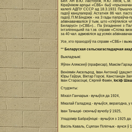
Бел. АН В.Ю. Ластоўскі, Я.Ю. Лёсік, С.М.
Кіраўніком аргцыі «СВБ» быў «прызначаны»
калегіі АДПУ СССР ад 18.3.1931 Прышчэпа
гадоў канцлагераў. Астатнія 86 чал. паста
гадоў, П.М.Біндзюк - на 3 гады папраўча
абвінавачваліся ў тым, што «з'яўляліс
Беларусі» («СВБ»)... Па ўзгадненні з П
інтэлігенцыяй па т.зв. справе «Спілка ви
за 40 чал. адмовіліся ад усякіх абвінавача
Усе, хто праходзіў па справе «СВБ» і вы
**
Беларуская сельскагаспадарчая ака
Выкладчыкі:
Яўген Аляксееў (прафесар), Максім Гарэцк
Веніямін Аксельрод, Іван Антонаў (дацэнт
Юры Гаўрук, Віктар Горскі, Канстанцін За
Іван Старасоцкі, Сяргей Фамін,
Іосіф Ша
Студэнты:
Міхаіл Ганчарык - вучыўся да 1924,
Мікалай Галадзед - вучыўся, верагодна, у п
Іван Тачыцкі- скончыў вучобу ў 1925,
Уладзімір Бабраўніцкі - вучыўся з 1925 да
Васіль Каваль, Сцяпан Піліпчык - вучся ў 19