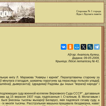
Старонка № 1 горада
Ліды і Лідскага павета
Аўтар:
Анатоль Кулеш
,
Дадана:
09-05-2009
,
Крыніца:
Лідскі летапісец № 41
.
ьную кнігу Л. Маракова "Ахвяры і карнікі". Перагортваючы старонку за
оў мінулага стагоддзя, шукаючы паратунку ад пераследу польскіх уладаў,
шпіёнаў, дыверсантаў, здраднікаў Радзімы ды іншых "ворагаў народа" і
иц, подлежащих суду военной коллегии Верховного Суда СССР" , датаваныя
сама ад 15 верасня 1937 года, падпісанныя І. Сталіным, В. Молатавым і
былі ўнесены тысячы жыхароў Беларусі, якія падлягалі гэтаму суду, а
 - іх многія тысячы. Расстрэльная машына працавала бездакорна, нават