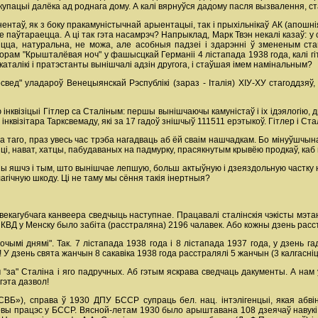
купацыі далёка ад роднага дому. А калі вярнуўся дадому пасля вызвалення, с
нентаў, як з боку пракамуністычнай арыентацыі, так і прыхільнікаў АК (апошні
е паўтараецца. А ці так гэта насамрэч? Напрыклад, Марк Твэн некалі казаў: у 
цца, натуральна, не можа, але асобныя падзеі і здарэнні ў змененым ст
орам "Крышталёвая ноч" у фашысцкай Германіі 4 лістапада 1938 года, калі гі
 каталікі і пратэстанты вынішчалі адзін другога, і стаўшая імем намінальным?
освед" уладароў Венецыянскай Рэспублікі (зараз - Італія) ХІУ-ХУ стагоддзяў
ю інквізіцыі Гітлер са Сталіным: першы вынішчаючы камуністаў і іх ідэялогію,
нквізітара Тарксвемаду, які за 17 гадоў знішчыў 111511 ерэтыкоў. Гітлер і Ст
таго, праз увесь час трэба нагадваць аб ёй сваім нашчадкам. Бо мінуўшчына 
ці, нават, хатцы, пабудаваных на падмурку, прасякнутым крывёю продкаў, каб н
ы яшчэ і тым, што вынішчае лепшую, больш актыўную і дзеяздольную частку на
гічную шкоду. Ці не таму мы сёння такія інертныя?
екагубчага канвеера сведчыць наступнае. Працавалі сталінскія чэкісты мэтан
КВД у Менску было забіта (расстраляна) 2196 чалавек. Або кожны дзень расст
очымі днямі". Так. 7 лістапада 1938 года і 8 лістапада 1937 года, у дзень 
 У дзень свята жанчын 8 сакавіка 1938 года расстралялі 5 жанчын (3 калгасн
"за" Сталіна і яго падручных. Аб гэтым яскрава сведчаць дакументы. А нам у
гэта дазвол!
СВБ»), справа ў 1930 ДПУ БССР супраць бел. нац. інтэлігенцыі, якая абв
вы працэс у БССР. Вясной-летам 1930 было арыштавана 108 дзеячаў навукі і к