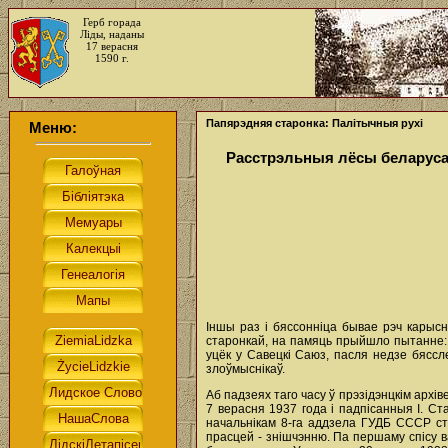
Герб горада
Ліды, наданы
17 верасня
1590 г.
Папярэдняя старонка: Палітычныя рухі
Меню:
Расстрэльныя лёсы беларус
Іншы раз і бяссонніца бывае рэч карысн
старонкай, на памяць прыйшло пытанне: ці
уцёк у Савецкі Саюз, пасля недзе бяссл
злоўмыснікаў.
Аб падзеях таго часу ў прэзідэнцкім арх
7 верасня 1937 года і падпісанныя І. Ст
начальнікам 8-га аддзела ГУДБ СССР ста
прасцей - знішчэнню. Па першаму спісу 