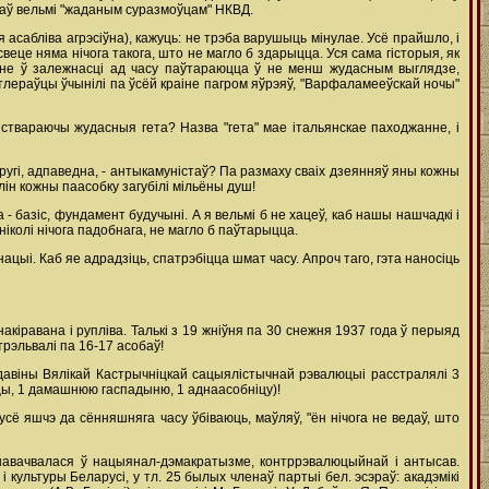
таў вельмі "жаданым суразмоўцам" НКВД.
я асабліва агрэсіўна), кажуць: не трэба варушыць мінулае. Усё прайшло, і
свеце няма нічога такога, што не магло б здарыцца. Уся сама гісторыя, як
ане ў залежнасці ад часу паўтараюцца ў не менш жудасным выглядзе,
тлераўцы ўчынілі па ўсёй краіне пагром яўрэяў, "Варфаламееўскай ночы"
, ствараючы жудасныя гета? Назва "гета" мае італьянскае паходжанне, і
 другі, адпаведна, - антыкамуністаў? Па размаху сваіх дзеянняў яны кожны
алін кожны паасобку загубілі мільёны душ!
- базіс, фундамент будучыні. А я вельмі б не хацеў, каб нашы нашчадкі і
іколі нічога падобнага, не магло б паўтарыцца.
цыі. Каб яе адрадзіць, спатрэбіцца шмат часу. Апроч таго, гэта наносіць
акіравана і рупліва. Талькі з 19 жніўня па 30 снежня 1937 года ў перыяд
рэльвалі па 16-17 асобаў!
гадавіны Вялікай Кастрычніцкай сацыялістычнай рэвалюцыі расстралялі 3
іцы, 1 дамашнюю гаспадыню, 1 аднаасобніцу)!
сё яшчэ да сённяшняга часу ўбіваюць, маўляў, "ён нічога не ведаў, што
інавачвалася ў нацыянал-дэмакратызме, контррэвалюцыйнай і антысав.
ультуры Беларусі, у тл. 25 былых членаў партыі бел. эсэраў: акадэмікі