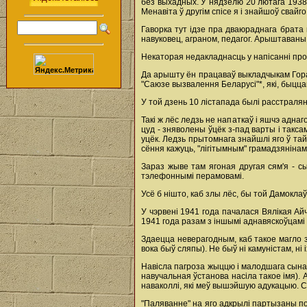
без выхадных. У нядзелю 20 лютага 1938 
Менавіта ў другім спісе я і знайшоў свайго
Гаворка тут ідзе пра дваюраднага брата м
навуковец, аграном, педагог. Арыштаваны
Некаторая недакладнасць у напісанні пр
Да арышту ён працаваў выкладчыкам Горац
"Саюзе вызвалення Беларусі"*, які, быццам
У той дзень 10 лістапада былі расстраляны
Такі ж лёс ледзь не напаткаў і яшчэ адна
цуд - зняволены ўцёк з-пад варты і таксама
уцёк. Ледзь прытомнага знайшлі яго ў тай
сёння кажуць, "лігітымным" грамадзянінам 
Зараз жыве там ягоная другая сям'я - сы
тэлефоннымі перамовамі.
Усё б нішто, каб злы лёс, бы той Дамоклаў 
У чэрвені 1941 года пачалася Вялікая А
1941 года разам з іншымі аднавяскоўцамі
Здаецца неверагодным, каб такое магло з
вока быў сляпы). Не быў ні камуністам, ні 
Навісла пагроза жыццю і малодшага сына 
навучальная ўстанова насіла такое імя). А
наваколлі, які меў вышэйшую адукацыю. С
"Паляванне" на яго адкрылі партызаны по