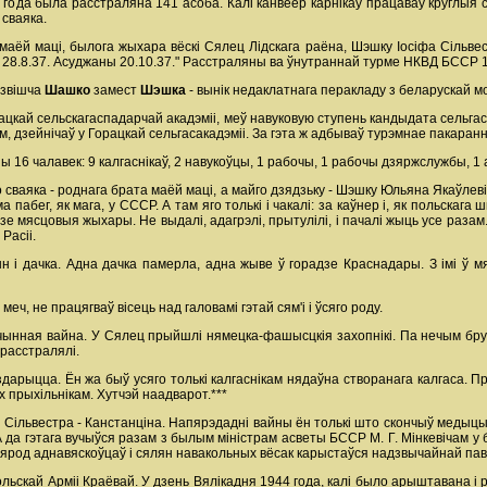
года была расстраляна 141 асоба. Калі канвеер карнікаў працаваў круглыя су
 сваяка.
аёй маці, былога жыхара вёскі Сялец Лідскага раёна, Шэшку Іосіфа Сільвестр
 28.8.37. Асуджаны 20.10.37." Расстраляны ва ўнутраннай турме НКВД БССР 1
озвішча
Шашко
замест
Шэшка
- вынік недаклатнага перакладу з беларускай мо
кай сельскагаспадарчай акадэміі, меў навуковую ступень кандыдата сельгасна
, дзейнічаў у Горацкай сельгасакадэміі. За гэта ж адбываў турэмнае пакаранне 
 16 чалавек: 9 калгаснікаў, 2 навукоўцы, 1 рабочы, 1 рабочы дзяржслужбы, 1 а
го сваяка - роднага брата маёй маці, а майго дзядзьку - Шэшку Юльяна Якаўлев
 пабег, як мага, у СССР. А там яго толькі і чакалі: за каўнер і, як польскага 
зе мясцовыя жыхары. Не выдалі, адагрэлі, прытулілі, і пачалі жыць усе разам
Расіі.
н і дачка. Адна дачка памерла, адна жыве ў горадзе Краснадары. З імі ў мян
меч, не працягваў вісець над галовамі гэтай сям'і і ўсяго роду.
йчынная вайна. У Сялец прыйшлі нямецка-фашысцкія захопнікі. Па нечым бруд
 расстралялі.
дарыцца. Ён жа быў усяго толькі калгаснікам нядаўна створанага калгаса. П
іх прыхільнікам. Хутчэй наадварот.***
Сільвестра - Канстанціна. Напярэдадні вайны ён толькі што скончыў медыцын
 да гэтага вучыўся разам з былым міністрам асветы БССР М. Г. Мінкевічам у бе
ярод аднавяскоўцаў і сялян навакольных вёсак карыстаўся надзвычайнай пава
льскай Арміі Краёвай. У дзень Вялікадня 1944 года, калі было арыштавана і 