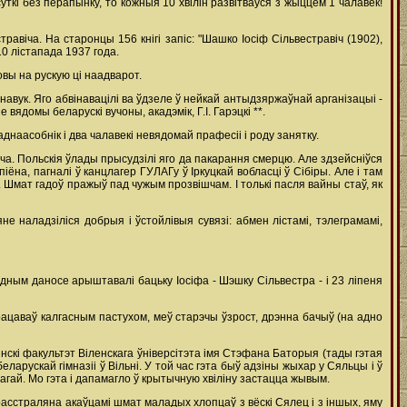
ткі без перапынку, то кожныя 10 хвілін развітваўся з жыццём 1 чалавек!
авіча. На старонцы 156 кнігі запіс: "Шашко Іосіф Сільвестравіч (1902),
0 лістапада 1937 года.
вы на рускую ці наадварот.
вук. Яго абвінавацілі ва ўдзеле ў нейкай антыдзяржаўнай арганізацыі -
вядомы беларускі вучоны, акадэмік, Г.І. Гарэцкі **.
днаасобнік і два чалавекі невядомай прафесіі і роду занятку.
іча. Польскія ўлады прысудзілі яго да пакарання смерцю. Але здзейсніўся
шпіёна, пагналі ў канцлагер ГУЛАГу ў Іркуцкай вобласці ў Сібіры. Але і там
. Шмат гадоў пражыў пад чужым прозвішчам. І толькі пасля вайны стаў, як
е наладзіліся добрыя і ўстойлівыя сувязі: абмен лістамі, тэлеграмамі,
ным даносе арыштавалі бацьку Іосіфа - Шэшку Сільвестра - і 23 ліпеня
рацаваў калгасным пастухом, меў старэчы ўзрост, дрэнна бачыў (на адно
скі факультэт Віленскага ўніверсітэта імя Стэфана Баторыя (тады гэтая
ларускай гімназіі ў Вільні. У той час гэта быў адзіны жыхар у Сяльцы і ў
гай. Мо гэта і дапамагло ў крытычную хвіліну застацца жывым.
расстраляна акаўцамі шмат маладых хлопцаў з вёскі Сялец і з іншых, яму